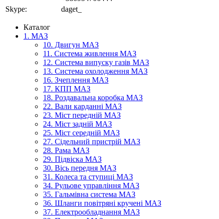
Skype:
daget_
Каталог
1. МАЗ
10. Двигун МАЗ
11. Система живлення МАЗ
12. Система випуску газів МАЗ
13. Система охолодження МАЗ
16. Зчеплення МАЗ
17. КПП МАЗ
18. Роздавальна коробка МАЗ
22. Вали карданні МАЗ
23. Міст передній МАЗ
24. Міст задній МАЗ
25. Міст середній МАЗ
27. Сідельний пристрій МАЗ
28. Рама МАЗ
29. Підвіска МАЗ
30. Вісь передня МАЗ
31. Колеса та ступиці МАЗ
34. Рульове управління МАЗ
35. Гальмівна система МАЗ
36. Шланги повітряні кручені МАЗ
37. Електрообладнання МАЗ