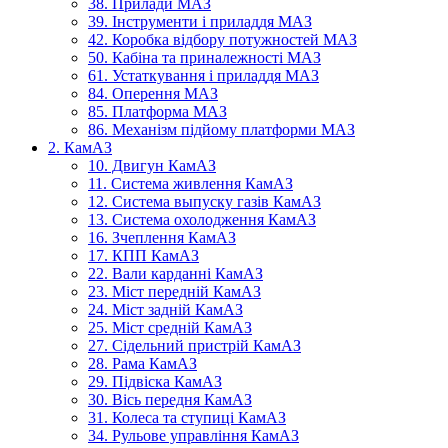
38. Прилади МАЗ
39. Інструменти і приладдя МАЗ
42. Коробка відбору потужностей МАЗ
50. Кабіна та приналежності МАЗ
61. Устаткування і приладдя МАЗ
84. Оперення МАЗ
85. Платформа МАЗ
86. Механізм підйому платформи МАЗ
2. КамАЗ
10. Двигун КамАЗ
11. Система живлення КамАЗ
12. Система выпуску газів КамАЗ
13. Система охолодження КамАЗ
16. Зчеплення КамАЗ
17. КПП КамАЗ
22. Вали карданні КамАЗ
23. Міст передній КамАЗ
24. Міст задній КамАЗ
25. Міст средній КамАЗ
27. Сідельний пристрій КамАЗ
28. Рама КамАЗ
29. Підвіска КамАЗ
30. Вісь передня КамАЗ
31. Колеса та ступиці КамАЗ
34. Рульове управління КамАЗ