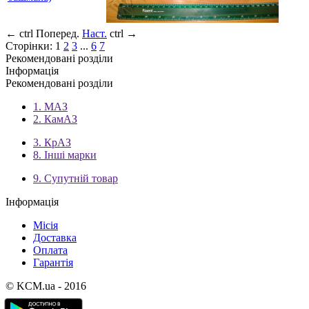
←
ctrl
Поперед.
Наст.
ctrl
→
Сторінки:
1
2
3
...
6
7
Рекомендовані розділи
Інформація
Рекомендовані розділи
1. МАЗ
2. КамАЗ
3. КрАЗ
8. Інші марки
9. Супутній товар
Інформація
Місія
Доставка
Оплата
Гарантія
© KCM.ua - 2016