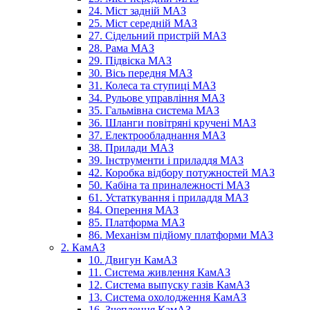
24. Міст задній МАЗ
25. Міст середній МАЗ
27. Сідельний пристрій МАЗ
28. Рама МАЗ
29. Підвіска МАЗ
30. Вісь передня МАЗ
31. Колеса та ступиці МАЗ
34. Рульове управління МАЗ
35. Гальмівна система МАЗ
36. Шланги повітряні кручені МАЗ
37. Електрообладнання МАЗ
38. Прилади МАЗ
39. Інструменти і приладдя МАЗ
42. Коробка відбору потужностей МАЗ
50. Кабіна та приналежності МАЗ
61. Устаткування і приладдя МАЗ
84. Оперення МАЗ
85. Платформа МАЗ
86. Механізм підйому платформи МАЗ
2. КамАЗ
10. Двигун КамАЗ
11. Система живлення КамАЗ
12. Система выпуску газів КамАЗ
13. Система охолодження КамАЗ
16. Зчеплення КамАЗ