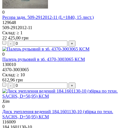
0
Ресора задн. 509-2912012-11 (L=1840, 15 лист.)
129648
509-2912012-11
Склад: ≥ 1
22 425,00 грн
0
Палець рульовий в зб. 4370-3003065 КСМ
130010
4370-3003065
Склад: ≥ 10
612,96 грн
Хіт
0
Диск зчеплення ведений 184.1601130-10 (збірка по техн.
SACHS, D=50,95) КСМ
116009
184.1601130-10