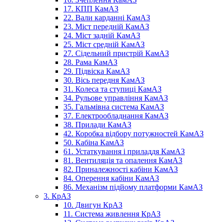
17. КПП КамАЗ
22. Вали карданні КамАЗ
23. Міст передній КамАЗ
24. Міст задній КамАЗ
25. Міст средній КамАЗ
27. Сідельний пристрій КамАЗ
28. Рама КамАЗ
29. Підвіска КамАЗ
30. Вісь передня КамАЗ
31. Колеса та ступиці КамАЗ
34. Рульове управління КамАЗ
35. Гальмівна система КамАЗ
37. Електрообладнання КамАЗ
38. Прилади КамАЗ
42. Коробка відбору потужностей КамАЗ
50. Кабіна КамАЗ
61. Устаткування і приладдя КамАЗ
81. Вентиляція та опалення КамАЗ
82. Приналежності кабіни КамАЗ
84. Оперення кабіни КамАЗ
86. Механізм підйому платформи КамАЗ
3. КрАЗ
10. Двигун КрАЗ
11. Система живлення КрАЗ