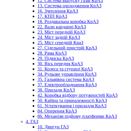
12. Система выпуску газів КрАЗ
13. Система охолодження КрАЗ
16. Зчеплення КрАЗ
17. КПП КрАЗ
18. Роздавальна коробка КрАЗ
22. Вали карданні КрАЗ
23. Міст передній КрАЗ
24. Міст задній КрАЗ
25. Міст середній КраЗ
27. Сідельний пристрій КрАЗ
28. Рама КрАЗ
29. Підвіска КрАЗ
30. Вісь передня КрАЗ
31. Колеса та ступиці КрАЗ
34. Рульове управління КрАЗ
35. Гальмівна система КрАЗ
37. Електрообладнання КрАЗ
38. Прилади КрАЗ
42. Коробка відбору потужностей КрАЗ
50. Кабіна та приналежності КрАЗ
61. Устаткування і приладдя КрАЗ
84. Оперення КрАЗ
86. Механізм підйому платформи КрАЗ
4. ГАЗ
10. Двигун ГАЗ