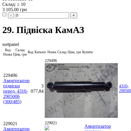
Склад: ≥ 10
3 105,00 грн
29. Підвіска КамАЗ
sortpanel
Код
Склад
Код
Каталог
Назва
Склад
Ціна, грн
Купити
Назва
Ціна, грн
229496
229496
Амортизатор
підвіски
3
4310-
перед. 4310-
077,84
29050
2905006
(300/485)
229021
229021
Амортизатор
Амортизатор