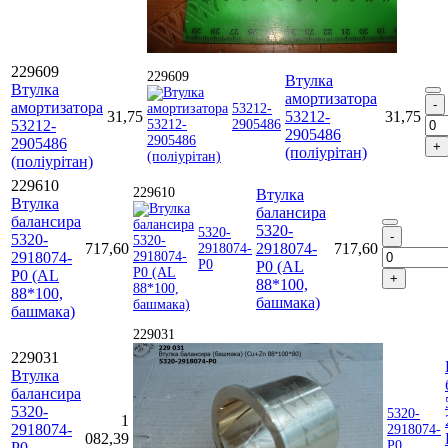
229609
229609
Втулка
Втулка
амортизатора
амортизатора
53212-
31,75
53212-
31,75
53212-
2905486
2905486
2905486
(поліурітан)
(поліурітан)
229610
229610
Втулка
Втулка
балансира
балансира
5320-
5320-
5320-
717,60
2918074-
717,60
2918074-
2918074-
Р0
Р0 (AL
Р0 (AL
88*100,
88*100,
башмака)
башмака)
229031
229031
Втулка
балансира
5320-
5320-
1
2918074-
2918074-
082,39
Р0
Р0