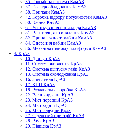
35. Гальмівна система КамАЗ
37. Електрообладнання КамАЗ
38. Прилади КамАЗ
42. Коробка відбору потужностей КамАЗ
50. Кабіна КамАЗ
61. Устаткування і приладдя КамАЗ
81. Вентиляція та опалення КамАЗ
82. Приналежності кабіни КамАЗ
84. Оперення кабіни КамАЗ
86. Механізм підйому платформи КамАЗ
3. КрАЗ
10. Двигун КрАЗ
11. Система живлення КрАЗ
12. Система выпуску газів КрАЗ
13. Система охолодження КрАЗ
16. Зчеплення КрАЗ
17. КПП КрАЗ
18. Роздавальна коробка КрАЗ
22. Вали карданні КрАЗ
23. Міст передній КрАЗ
24. Міст задній КрАЗ
25. Міст середній КраЗ
27. Сідельний пристрій КрАЗ
28. Рама КрАЗ
29. Підвіска КрАЗ