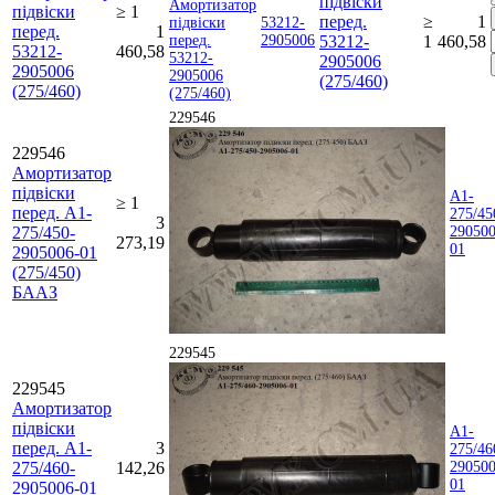
підвіски
підвіски
≥ 1
перед.
≥
1
53212-
перед.
1
2905006
53212-
1
460,58
53212-
460,58
2905006
2905006
(275/460)
(275/460)
229546
229546
Амортизатор
підвіски
А1-
≥ 1
перед. А1-
275/45
3
275/450-
290500
273,19
01
2905006-01
(275/450)
БААЗ
229545
229545
Амортизатор
підвіски
А1-
перед. А1-
3
275/46
275/460-
142,26
290500
01
2905006-01