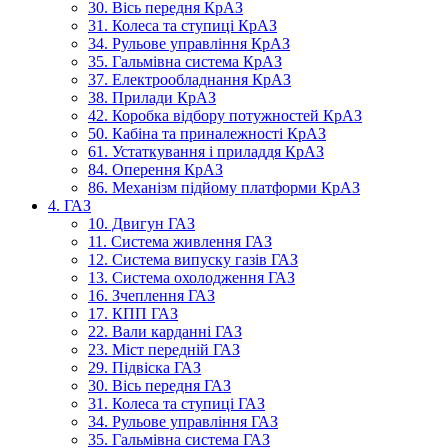
30. Вісь передня КрАЗ
31. Колеса та ступиці КрАЗ
34. Рульове управління КрАЗ
35. Гальмівна система КрАЗ
37. Електрообладнання КрАЗ
38. Прилади КрАЗ
42. Коробка відбору потужностей КрАЗ
50. Кабіна та приналежності КрАЗ
61. Устаткування і приладдя КрАЗ
84. Оперення КрАЗ
86. Механізм підйому платформи КрАЗ
4. ГАЗ
10. Двигун ГАЗ
11. Система живлення ГАЗ
12. Система випуску газів ГАЗ
13. Система охолодження ГАЗ
16. Зчеплення ГАЗ
17. КПП ГАЗ
22. Вали карданні ГАЗ
23. Міст передній ГАЗ
29. Підвіска ГАЗ
30. Вісь передня ГАЗ
31. Колеса та ступиці ГАЗ
34. Рульове управління ГАЗ
35. Гальмівна система ГАЗ