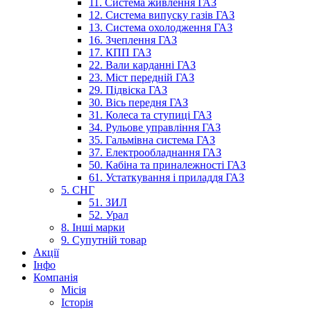
11. Система живлення ГАЗ
12. Система випуску газів ГАЗ
13. Система охолодження ГАЗ
16. Зчеплення ГАЗ
17. КПП ГАЗ
22. Вали карданні ГАЗ
23. Міст передній ГАЗ
29. Підвіска ГАЗ
30. Вісь передня ГАЗ
31. Колеса та ступиці ГАЗ
34. Рульове управління ГАЗ
35. Гальмівна система ГАЗ
37. Електрообладнання ГАЗ
50. Кабіна та приналежності ГАЗ
61. Устаткування і приладдя ГАЗ
5. СНГ
51. ЗИЛ
52. Урал
8. Інші марки
9. Супутній товар
Акції
Інфо
Компанія
Місія
Історія