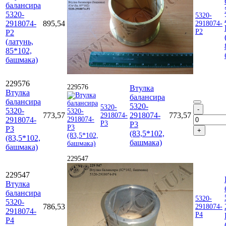
балансира
5320-
5320-
2918074-
895,54
2918074-
Р2
Р2
(латунь,
85*102,
башмака)
229576
229576
Втулка
Втулка
балансира
балансира
5320-
5320-
5320-
773,57
2918074-
773,57
2918074-
2918074-
Р3
Р3
Р3
(83,5*102,
(83,5*102,
башмака)
башмака)
229547
229547
Втулка
балансира
5320-
5320-
786,53
2918074-
2918074-
Р4
Р4