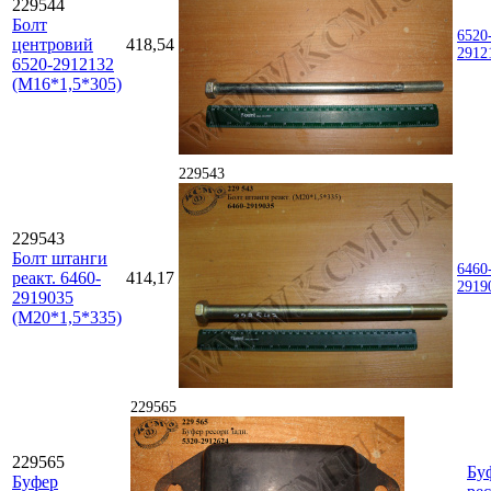
229544
Болт
6520
центровий
418,54
2912
6520-2912132
(М16*1,5*305)
229543
229543
Болт штанги
6460
реакт. 6460-
414,17
2919
2919035
(М20*1,5*335)
229565
229565
Бу
Буфер