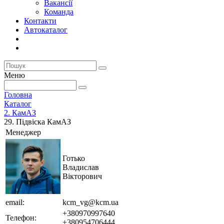
Вакансії
Команда
Контакти
Автокаталог
Меню
Головна
Каталог
2. КамАЗ
29. Підвіска КамАЗ
Менеджер
Готько
Владислав
Вікторович
email:
kcm_vg@kcm.ua
+380970997640
Телефон:
+380954706444