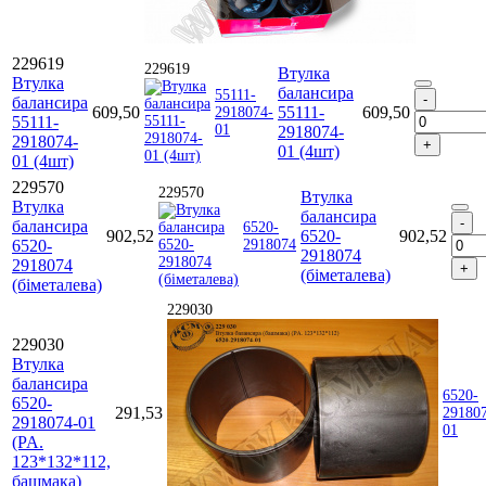
229619
229619
Втулка
Втулка
балансира
55111-
балансира
609,50
55111-
609,50
2918074-
55111-
01
2918074-
2918074-
01 (4шт)
01 (4шт)
229570
229570
Втулка
Втулка
балансира
балансира
6520-
902,52
6520-
902,52
6520-
2918074
2918074
2918074
(біметалева)
(біметалева)
229030
229030
Втулка
балансира
6520-
6520-
291,53
29180
2918074-01
01
(PA.
123*132*112,
башмака)