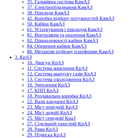
35. Гальмівна система КамАЗ
37. Електрообладнання КамАЗ
38. Прилади КамАЗ
42. Коробка відбору потужностей КамАЗ
50. Кабіна КамАЗ
61. Устаткування і приладдя КамАЗ
81. Вентиляція та опалення КамАЗ
82. Приналежності кабіни КамАЗ
84. Оперення кабіни КамАЗ
86. Механізм підйому платформи КамАЗ
3. КрАЗ
10. Двигун КрАЗ
11. Система живлення КрАЗ
12. Система выпуску газів КрАЗ
13. Система охолодження КрАЗ
16. Зчеплення КрАЗ
17. КПП КрАЗ
18. Роздавальна коробка КрАЗ
22. Вали карданні КрАЗ
23. Міст передній КрАЗ
24. Міст задній КрАЗ
25. Міст середній КраЗ
27. Сідельний пристрій КрАЗ
28. Рама КрАЗ
29. Підвіска КрАЗ