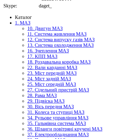
Skype:
daget_
Каталог
1. МАЗ
10. Двигун МАЗ
11. Система живлення МАЗ
12. Система випуску газів МАЗ
13. Система охолодження МАЗ
16. Зчеплення МАЗ
17. КПП МАЗ
18. Роздавальна коробка МАЗ
22. Вали карданні МАЗ
23. Міст передній МАЗ
24. Міст задній МАЗ
25. Міст середній МАЗ
27. Сідельний пристрій МАЗ
28. Рама МАЗ
29. Підвіска МАЗ
30. Вісь передня МАЗ
31. Колеса та ступиці МАЗ
34. Рульове управління МАЗ
35. Гальмівна система МАЗ
36. Шланги повітряні кручені МАЗ
37. Електрообладнання МАЗ