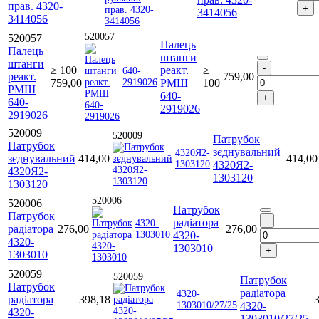
прав. 4320-
3414056
3414056
520057
520057
Палець
Палець
штанги
штанги
≥ 100
реакт.
≥
640-
реакт.
759,00
759,00
2919026
РМШ
100
РМШ
640-
640-
2919026
2919026
520009
520009
Патрубок
Патрубок
зєднувальний
4320Я2-
зєднувальний
414,00
414,00
1303120
4320Я2-
4320Я2-
1303120
1303120
520006
520006
Патрубок
Патрубок
радіатора
4320-
радіатора
276,00
276,00
1303010
4320-
4320-
1303010
1303010
520059
520059
Патрубок
Патрубок
радіатора
4320-
радіатора
398,18
1303010/27/25
4320-
4320-
1303010/27/25