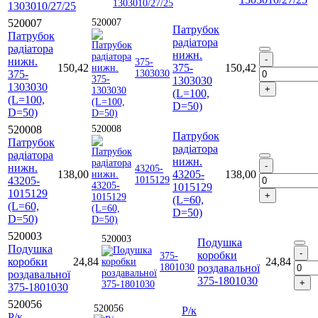
1303010/27/25
520007
520007
Патрубок
Патрубок
радіатора
радіатора
нижн.
нижн.
375-
150,42
375-
150,42
375-
1303030
1303030
1303030
(L=100,
(L=100,
D=50)
D=50)
520008
520008
Патрубок
Патрубок
радіатора
радіатора
нижн.
нижн.
43205-
138,00
43205-
138,00
43205-
1015129
1015129
1015129
(L=60,
(L=60,
D=50)
D=50)
520003
520003
Подушка
Подушка
коробки
375-
коробки
24,84
24,84
1801030
роздавальної
роздавальної
375-1801030
375-1801030
520056
520056
Р/к
Р/к