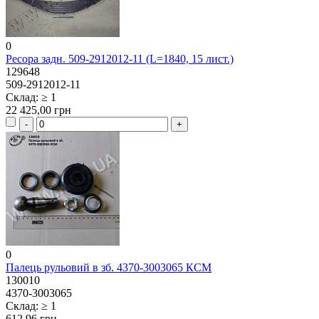
0
Ресора задн. 509-2912012-11 (L=1840, 15 лист.)
129648
509-2912012-11
Склад: ≥ 1
22 425,00 грн
0
Палець рульовий в зб. 4370-3003065 КСМ
130010
4370-3003065
Склад: ≥ 1
612,96 грн