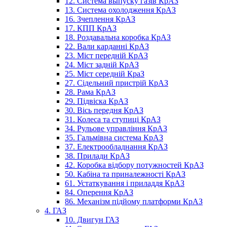
12. Система выпуску газів КрАЗ
13. Система охолодження КрАЗ
16. Зчеплення КрАЗ
17. КПП КрАЗ
18. Роздавальна коробка КрАЗ
22. Вали карданні КрАЗ
23. Міст передній КрАЗ
24. Міст задній КрАЗ
25. Міст середній КраЗ
27. Сідельний пристрій КрАЗ
28. Рама КрАЗ
29. Підвіска КрАЗ
30. Вісь передня КрАЗ
31. Колеса та ступиці КрАЗ
34. Рульове управління КрАЗ
35. Гальмівна система КрАЗ
37. Електрообладнання КрАЗ
38. Прилади КрАЗ
42. Коробка відбору потужностей КрАЗ
50. Кабіна та приналежності КрАЗ
61. Устаткування і приладдя КрАЗ
84. Оперення КрАЗ
86. Механізм підйому платформи КрАЗ
4. ГАЗ
10. Двигун ГАЗ