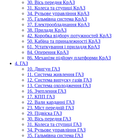
30. Вісь передня КрАЗ
31. Колеса та ступиці КрАЗ
34. Рульове управління КрАЗ
35. Гальмівна система КрАЗ
37. Електрообладнання КрАЗ
38. Прилади КрАЗ
42. Коробка відбору потужностей КрАЗ
50. Кабіна та приналежності КрАЗ
61. Устаткування і приладдя КрАЗ
84. Оперення КрАЗ
86. Механізм підйому платформи КрАЗ
4. ГАЗ
10. Двигун ГАЗ
11. Система живлення ГАЗ
12. Система випуску газів ГАЗ
13. Система охолодження ГАЗ
16. Зчеплення ГАЗ
17. КПП ГАЗ
22. Вали карданні ГАЗ
23. Міст передній ГАЗ
29. Підвіска ГАЗ
30. Вісь передня ГАЗ
31. Колеса та ступиці ГАЗ
34. Рульове управління ГАЗ
35. Гальмівна система ГАЗ