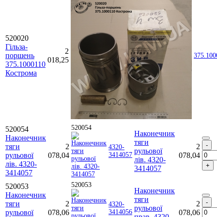
520020
Гільза-
2
поршень
375.100
018,25
375.1000110
Кострома
520054
520054
Наконечник
Наконечник
тяги
тяги
2
2
4320-
рульової
рульової
078,04
3414057
078,04
лів. 4320-
лів. 4320-
3414057
3414057
520053
520053
Наконечник
Наконечник
тяги
тяги
2
2
4320-
рульової
рульової
078,06
3414056
078,06
прав. 4320-