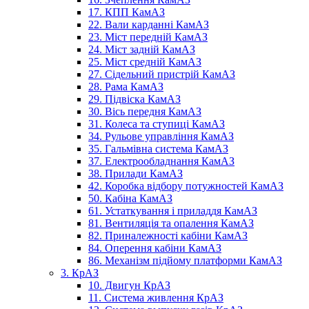
17. КПП КамАЗ
22. Вали карданні КамАЗ
23. Міст передній КамАЗ
24. Міст задній КамАЗ
25. Міст средній КамАЗ
27. Сідельний пристрій КамАЗ
28. Рама КамАЗ
29. Підвіска КамАЗ
30. Вісь передня КамАЗ
31. Колеса та ступиці КамАЗ
34. Рульове управління КамАЗ
35. Гальмівна система КамАЗ
37. Електрообладнання КамАЗ
38. Прилади КамАЗ
42. Коробка відбору потужностей КамАЗ
50. Кабіна КамАЗ
61. Устаткування і приладдя КамАЗ
81. Вентиляція та опалення КамАЗ
82. Приналежності кабіни КамАЗ
84. Оперення кабіни КамАЗ
86. Механізм підйому платформи КамАЗ
3. КрАЗ
10. Двигун КрАЗ
11. Система живлення КрАЗ