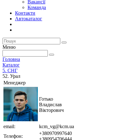
Вакансії
Команда
Контакти
Автокаталог
Меню
Головна
Каталог
5. СНГ
52. Урал
Менеджер
Готько
Владислав
Вікторович
email:
kcm_vg@kcm.ua
+380970997640
Телефон:
+380954706444