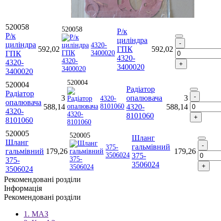
520058
520058
Р/к
Р/к
циліндра
циліндра
4320-
592,02
ГПК
592,02
ГПК
3400020
4320-
4320-
3400020
3400020
520004
520004
Радіатор
Радіатор
3
опалювача
3
4320-
опалювача
588,14
8101060
4320-
588,14
4320-
8101060
8101060
520005
520005
Шланг
Шланг
гальмівний
375-
гальмівний
179,26
179,26
3506024
375-
375-
3506024
3506024
Рекомендовані розділи
Інформація
Рекомендовані розділи
1. МАЗ