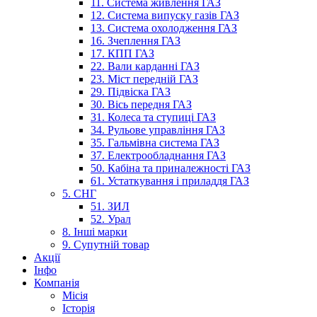
11. Система живлення ГАЗ
12. Система випуску газів ГАЗ
13. Система охолодження ГАЗ
16. Зчеплення ГАЗ
17. КПП ГАЗ
22. Вали карданні ГАЗ
23. Міст передній ГАЗ
29. Підвіска ГАЗ
30. Вісь передня ГАЗ
31. Колеса та ступиці ГАЗ
34. Рульове управління ГАЗ
35. Гальмівна система ГАЗ
37. Електрообладнання ГАЗ
50. Кабіна та приналежності ГАЗ
61. Устаткування і приладдя ГАЗ
5. СНГ
51. ЗИЛ
52. Урал
8. Інші марки
9. Супутній товар
Акції
Інфо
Компанія
Місія
Історія