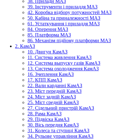
38. Прилади МАЗ
39. Інструменти і приладдя МАЗ
42. Коробка відбору потужностей МАЗ
50. Кабіна та приналежності МАЗ
61. Устаткування і приладдя МАЗ
84. Оперення МАЗ
85. Платформа МАЗ
86. Механізм підйому платформи МАЗ
2. КамАЗ
10. Двигун КамАЗ
11. Система живлення КамАЗ
12. Система выпуску газів КамАЗ
13. Система охолодження КамАЗ
16. Зчеплення КамАЗ
17. КПП КамАЗ
22. Вали карданні КамАЗ
23. Міст передній КамАЗ
24. Міст задній КамАЗ
25. Міст средній КамАЗ
27. Сідельний пристрій КамАЗ
28. Рама КамАЗ
29. Підвіска КамАЗ
30. Вісь передня КамАЗ
31. Колеса та ступиці КамАЗ
34. Рульове управління КамАЗ