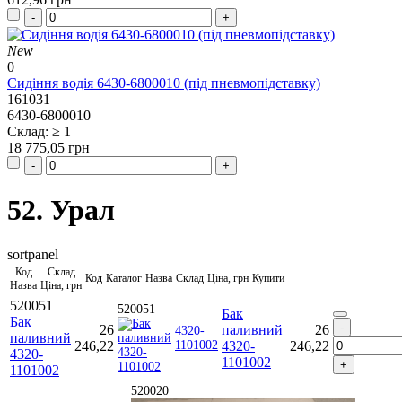
New
0
Сидіння водія 6430-6800010 (під пневмопідставку)
161031
6430-6800010
Склад: ≥ 1
18 775,05 грн
52. Урал
sortpanel
Код
Склад
Код
Каталог
Назва
Склад
Ціна, грн
Купити
Назва
Ціна, грн
520051
520051
Бак
Бак
26
паливний
26
4320-
паливний
246,22
1101002
4320-
246,22
4320-
1101002
1101002
520020