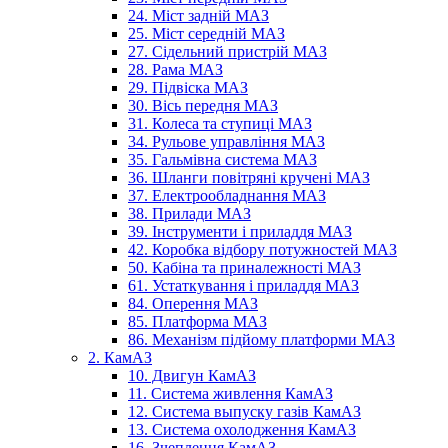
24. Міст задній МАЗ
25. Міст середній МАЗ
27. Сідельний пристрій МАЗ
28. Рама МАЗ
29. Підвіска МАЗ
30. Вісь передня МАЗ
31. Колеса та ступиці МАЗ
34. Рульове управління МАЗ
35. Гальмівна система МАЗ
36. Шланги повітряні кручені МАЗ
37. Електрообладнання МАЗ
38. Прилади МАЗ
39. Інструменти і приладдя МАЗ
42. Коробка відбору потужностей МАЗ
50. Кабіна та приналежності МАЗ
61. Устаткування і приладдя МАЗ
84. Оперення МАЗ
85. Платформа МАЗ
86. Механізм підйому платформи МАЗ
2. КамАЗ
10. Двигун КамАЗ
11. Система живлення КамАЗ
12. Система выпуску газів КамАЗ
13. Система охолодження КамАЗ
16. Зчеплення КамАЗ