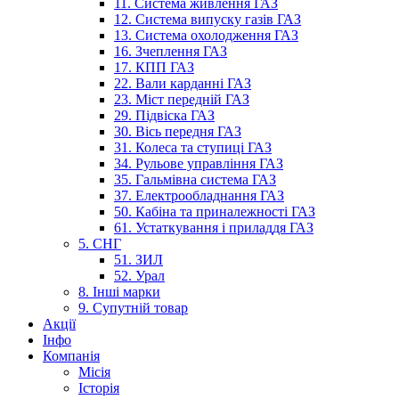
11. Система живлення ГАЗ
12. Система випуску газів ГАЗ
13. Система охолодження ГАЗ
16. Зчеплення ГАЗ
17. КПП ГАЗ
22. Вали карданні ГАЗ
23. Міст передній ГАЗ
29. Підвіска ГАЗ
30. Вісь передня ГАЗ
31. Колеса та ступиці ГАЗ
34. Рульове управління ГАЗ
35. Гальмівна система ГАЗ
37. Електрообладнання ГАЗ
50. Кабіна та приналежності ГАЗ
61. Устаткування і приладдя ГАЗ
5. СНГ
51. ЗИЛ
52. Урал
8. Інші марки
9. Супутній товар
Акції
Інфо
Компанія
Місія
Історія