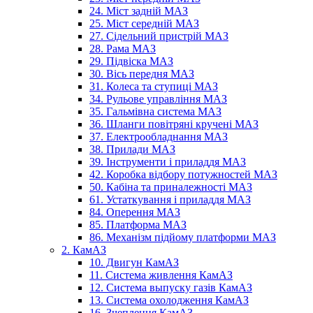
24. Міст задній МАЗ
25. Міст середній МАЗ
27. Сідельний пристрій МАЗ
28. Рама МАЗ
29. Підвіска МАЗ
30. Вісь передня МАЗ
31. Колеса та ступиці МАЗ
34. Рульове управління МАЗ
35. Гальмівна система МАЗ
36. Шланги повітряні кручені МАЗ
37. Електрообладнання МАЗ
38. Прилади МАЗ
39. Інструменти і приладдя МАЗ
42. Коробка відбору потужностей МАЗ
50. Кабіна та приналежності МАЗ
61. Устаткування і приладдя МАЗ
84. Оперення МАЗ
85. Платформа МАЗ
86. Механізм підйому платформи МАЗ
2. КамАЗ
10. Двигун КамАЗ
11. Система живлення КамАЗ
12. Система выпуску газів КамАЗ
13. Система охолодження КамАЗ
16. Зчеплення КамАЗ