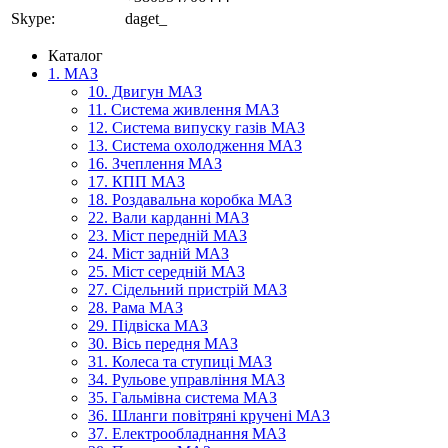
Skype:
daget_
Каталог
1. МАЗ
10. Двигун МАЗ
11. Система живлення МАЗ
12. Система випуску газів МАЗ
13. Система охолодження МАЗ
16. Зчеплення МАЗ
17. КПП МАЗ
18. Роздавальна коробка МАЗ
22. Вали карданні МАЗ
23. Міст передній МАЗ
24. Міст задній МАЗ
25. Міст середній МАЗ
27. Сідельний пристрій МАЗ
28. Рама МАЗ
29. Підвіска МАЗ
30. Вісь передня МАЗ
31. Колеса та ступиці МАЗ
34. Рульове управління МАЗ
35. Гальмівна система МАЗ
36. Шланги повітряні кручені МАЗ
37. Електрообладнання МАЗ