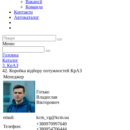
Вакансії
Команда
Контакти
Автокаталог
Меню
Головна
Каталог
3. КрАЗ
42. Коробка відбору потужностей КрАЗ
Менеджер
Готько
Владислав
Вікторович
email:
kcm_vg@kcm.ua
+380970997640
Телефон:
+380954706444