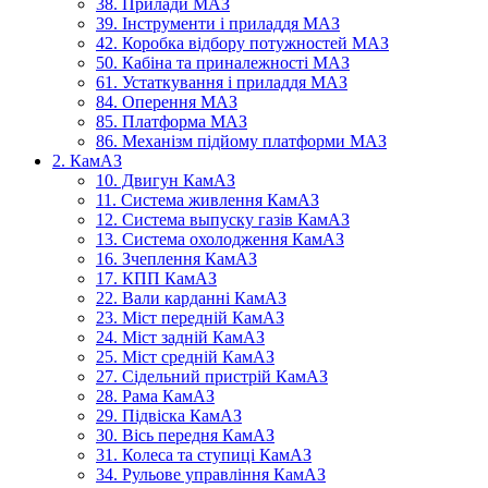
38. Прилади МАЗ
39. Інструменти і приладдя МАЗ
42. Коробка відбору потужностей МАЗ
50. Кабіна та приналежності МАЗ
61. Устаткування і приладдя МАЗ
84. Оперення МАЗ
85. Платформа МАЗ
86. Механізм підйому платформи МАЗ
2. КамАЗ
10. Двигун КамАЗ
11. Система живлення КамАЗ
12. Система выпуску газів КамАЗ
13. Система охолодження КамАЗ
16. Зчеплення КамАЗ
17. КПП КамАЗ
22. Вали карданні КамАЗ
23. Міст передній КамАЗ
24. Міст задній КамАЗ
25. Міст средній КамАЗ
27. Сідельний пристрій КамАЗ
28. Рама КамАЗ
29. Підвіска КамАЗ
30. Вісь передня КамАЗ
31. Колеса та ступиці КамАЗ
34. Рульове управління КамАЗ