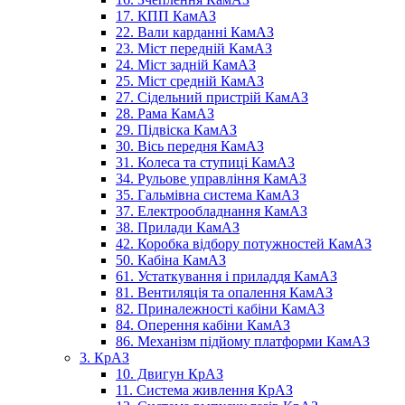
17. КПП КамАЗ
22. Вали карданні КамАЗ
23. Міст передній КамАЗ
24. Міст задній КамАЗ
25. Міст средній КамАЗ
27. Сідельний пристрій КамАЗ
28. Рама КамАЗ
29. Підвіска КамАЗ
30. Вісь передня КамАЗ
31. Колеса та ступиці КамАЗ
34. Рульове управління КамАЗ
35. Гальмівна система КамАЗ
37. Електрообладнання КамАЗ
38. Прилади КамАЗ
42. Коробка відбору потужностей КамАЗ
50. Кабіна КамАЗ
61. Устаткування і приладдя КамАЗ
81. Вентиляція та опалення КамАЗ
82. Приналежності кабіни КамАЗ
84. Оперення кабіни КамАЗ
86. Механізм підйому платформи КамАЗ
3. КрАЗ
10. Двигун КрАЗ
11. Система живлення КрАЗ