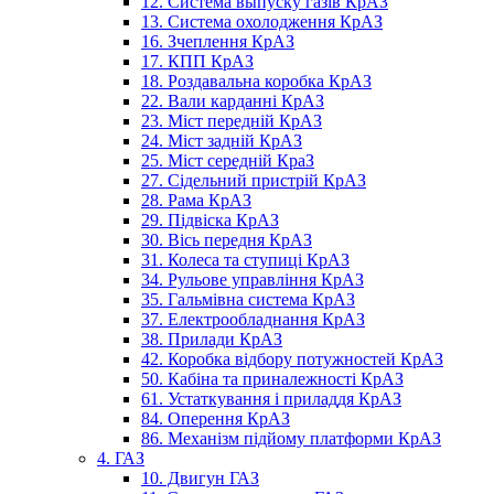
12. Система выпуску газів КрАЗ
13. Система охолодження КрАЗ
16. Зчеплення КрАЗ
17. КПП КрАЗ
18. Роздавальна коробка КрАЗ
22. Вали карданні КрАЗ
23. Міст передній КрАЗ
24. Міст задній КрАЗ
25. Міст середній КраЗ
27. Сідельний пристрій КрАЗ
28. Рама КрАЗ
29. Підвіска КрАЗ
30. Вісь передня КрАЗ
31. Колеса та ступиці КрАЗ
34. Рульове управління КрАЗ
35. Гальмівна система КрАЗ
37. Електрообладнання КрАЗ
38. Прилади КрАЗ
42. Коробка відбору потужностей КрАЗ
50. Кабіна та приналежності КрАЗ
61. Устаткування і приладдя КрАЗ
84. Оперення КрАЗ
86. Механізм підйому платформи КрАЗ
4. ГАЗ
10. Двигун ГАЗ