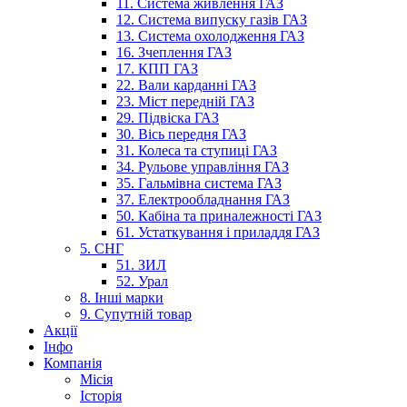
11. Система живлення ГАЗ
12. Система випуску газів ГАЗ
13. Система охолодження ГАЗ
16. Зчеплення ГАЗ
17. КПП ГАЗ
22. Вали карданні ГАЗ
23. Міст передній ГАЗ
29. Підвіска ГАЗ
30. Вісь передня ГАЗ
31. Колеса та ступиці ГАЗ
34. Рульове управління ГАЗ
35. Гальмівна система ГАЗ
37. Електрообладнання ГАЗ
50. Кабіна та приналежності ГАЗ
61. Устаткування і приладдя ГАЗ
5. СНГ
51. ЗИЛ
52. Урал
8. Інші марки
9. Супутній товар
Акції
Інфо
Компанія
Місія
Історія