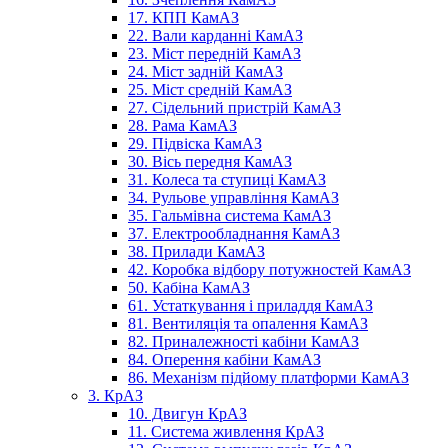
17. КПП КамАЗ
22. Вали карданні КамАЗ
23. Міст передній КамАЗ
24. Міст задній КамАЗ
25. Міст средній КамАЗ
27. Сідельний пристрій КамАЗ
28. Рама КамАЗ
29. Підвіска КамАЗ
30. Вісь передня КамАЗ
31. Колеса та ступиці КамАЗ
34. Рульове управління КамАЗ
35. Гальмівна система КамАЗ
37. Електрообладнання КамАЗ
38. Прилади КамАЗ
42. Коробка відбору потужностей КамАЗ
50. Кабіна КамАЗ
61. Устаткування і приладдя КамАЗ
81. Вентиляція та опалення КамАЗ
82. Приналежності кабіни КамАЗ
84. Оперення кабіни КамАЗ
86. Механізм підйому платформи КамАЗ
3. КрАЗ
10. Двигун КрАЗ
11. Система живлення КрАЗ