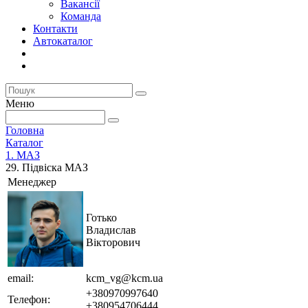
Вакансії
Команда
Контакти
Автокаталог
Меню
Головна
Каталог
1. МАЗ
29. Підвіска МАЗ
Менеджер
Готько
Владислав
Вікторович
email:
kcm_vg@kcm.ua
+380970997640
Телефон:
+380954706444