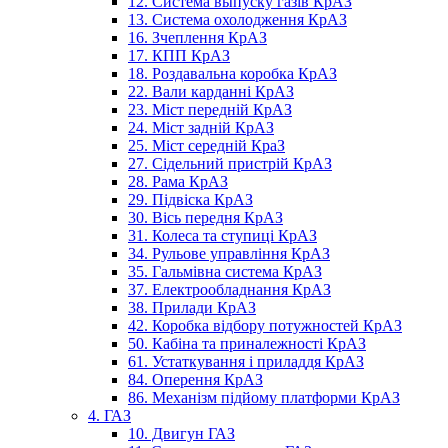
12. Система выпуску газів КрАЗ
13. Система охолодження КрАЗ
16. Зчеплення КрАЗ
17. КПП КрАЗ
18. Роздавальна коробка КрАЗ
22. Вали карданні КрАЗ
23. Міст передній КрАЗ
24. Міст задній КрАЗ
25. Міст середній КраЗ
27. Сідельний пристрій КрАЗ
28. Рама КрАЗ
29. Підвіска КрАЗ
30. Вісь передня КрАЗ
31. Колеса та ступиці КрАЗ
34. Рульове управління КрАЗ
35. Гальмівна система КрАЗ
37. Електрообладнання КрАЗ
38. Прилади КрАЗ
42. Коробка відбору потужностей КрАЗ
50. Кабіна та приналежності КрАЗ
61. Устаткування і приладдя КрАЗ
84. Оперення КрАЗ
86. Механізм підйому платформи КрАЗ
4. ГАЗ
10. Двигун ГАЗ