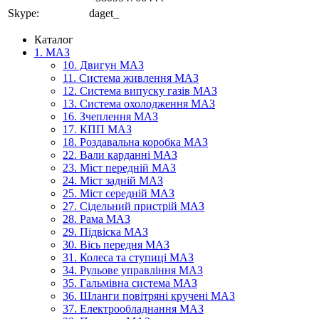
Skype:
daget_
Каталог
1. МАЗ
10. Двигун МАЗ
11. Система живлення МАЗ
12. Система випуску газів МАЗ
13. Система охолодження МАЗ
16. Зчеплення МАЗ
17. КПП МАЗ
18. Роздавальна коробка МАЗ
22. Вали карданні МАЗ
23. Міст передній МАЗ
24. Міст задній МАЗ
25. Міст середній МАЗ
27. Сідельний пристрій МАЗ
28. Рама МАЗ
29. Підвіска МАЗ
30. Вісь передня МАЗ
31. Колеса та ступиці МАЗ
34. Рульове управління МАЗ
35. Гальмівна система МАЗ
36. Шланги повітряні кручені МАЗ
37. Електрообладнання МАЗ