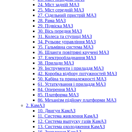
24. Міст задній МАЗ
25. Міст середній МАЗ
27. Сідельний пристрій МАЗ
28. Рама МАЗ
29. Підвіска МАЗ
30. Вісь передня МАЗ
31. Колеса та ступиці МАЗ
34. Рульове управління МАЗ
35. Гальмівна система МАЗ
36. Шланги повітряні кручені МАЗ
37. Електрообладнання МАЗ
38. Прилади МАЗ
39. Інструменти і приладдя МАЗ
42. Коробка відбору потужностей МАЗ
50. Кабіна та приналежності МАЗ
61. Устаткування і приладдя МАЗ
84. Оперення МАЗ
85. Платформа МАЗ
86. Механізм підйому платформи МАЗ
2. КамАЗ
10. Двигун КамАЗ
11. Система живлення КамАЗ
12. Система выпуску газів КамАЗ
13. Система охолодження КамАЗ
16. Зчеплення КамАЗ