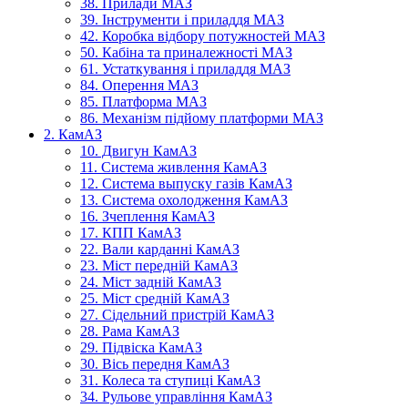
38. Прилади МАЗ
39. Інструменти і приладдя МАЗ
42. Коробка відбору потужностей МАЗ
50. Кабіна та приналежності МАЗ
61. Устаткування і приладдя МАЗ
84. Оперення МАЗ
85. Платформа МАЗ
86. Механізм підйому платформи МАЗ
2. КамАЗ
10. Двигун КамАЗ
11. Система живлення КамАЗ
12. Система выпуску газів КамАЗ
13. Система охолодження КамАЗ
16. Зчеплення КамАЗ
17. КПП КамАЗ
22. Вали карданні КамАЗ
23. Міст передній КамАЗ
24. Міст задній КамАЗ
25. Міст средній КамАЗ
27. Сідельний пристрій КамАЗ
28. Рама КамАЗ
29. Підвіска КамАЗ
30. Вісь передня КамАЗ
31. Колеса та ступиці КамАЗ
34. Рульове управління КамАЗ