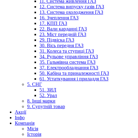
11. Система живлення ГАЗ
12. Система випуску газів ГАЗ
13. Система охолодження ГАЗ
16. Зчеплення ГАЗ
17. КПП ГАЗ
22. Вали карданні ГАЗ
23. Міст передній ГАЗ
29. Підвіска ГАЗ
30. Вісь передня ГАЗ
31. Колеса та ступиці ГАЗ
34. Рульове управління ГАЗ
35. Гальмівна система ГАЗ
37. Електрообладнання ГАЗ
50. Кабіна та приналежності ГАЗ
61. Устаткування і приладдя ГАЗ
5. СНГ
51. ЗИЛ
52. Урал
8. Інші марки
9. Супутній товар
Акції
Інфо
Компанія
Місія
Історія