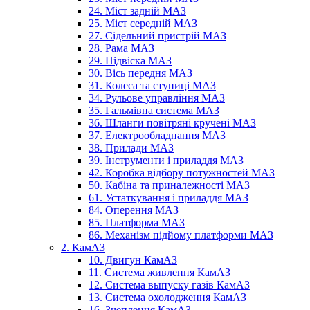
24. Міст задній МАЗ
25. Міст середній МАЗ
27. Сідельний пристрій МАЗ
28. Рама МАЗ
29. Підвіска МАЗ
30. Вісь передня МАЗ
31. Колеса та ступиці МАЗ
34. Рульове управління МАЗ
35. Гальмівна система МАЗ
36. Шланги повітряні кручені МАЗ
37. Електрообладнання МАЗ
38. Прилади МАЗ
39. Інструменти і приладдя МАЗ
42. Коробка відбору потужностей МАЗ
50. Кабіна та приналежності МАЗ
61. Устаткування і приладдя МАЗ
84. Оперення МАЗ
85. Платформа МАЗ
86. Механізм підйому платформи МАЗ
2. КамАЗ
10. Двигун КамАЗ
11. Система живлення КамАЗ
12. Система выпуску газів КамАЗ
13. Система охолодження КамАЗ
16. Зчеплення КамАЗ