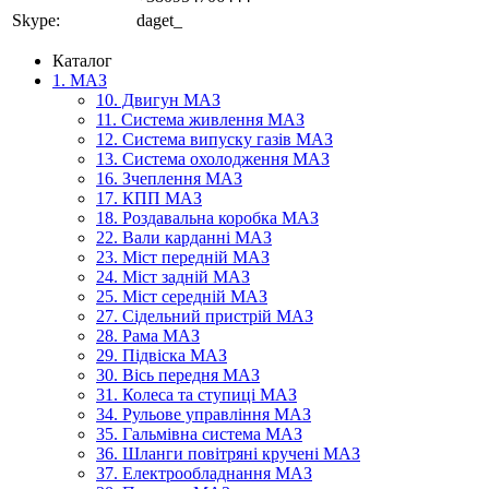
Skype:
daget_
Каталог
1. МАЗ
10. Двигун МАЗ
11. Система живлення МАЗ
12. Система випуску газів МАЗ
13. Система охолодження МАЗ
16. Зчеплення МАЗ
17. КПП МАЗ
18. Роздавальна коробка МАЗ
22. Вали карданні МАЗ
23. Міст передній МАЗ
24. Міст задній МАЗ
25. Міст середній МАЗ
27. Сідельний пристрій МАЗ
28. Рама МАЗ
29. Підвіска МАЗ
30. Вісь передня МАЗ
31. Колеса та ступиці МАЗ
34. Рульове управління МАЗ
35. Гальмівна система МАЗ
36. Шланги повітряні кручені МАЗ
37. Електрообладнання МАЗ