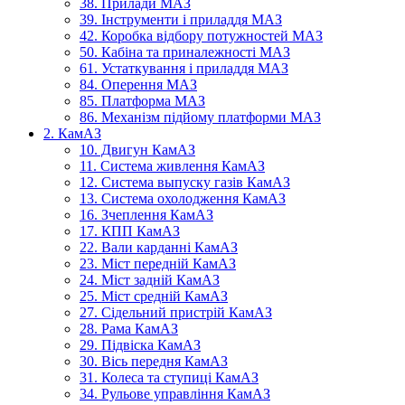
38. Прилади МАЗ
39. Інструменти і приладдя МАЗ
42. Коробка відбору потужностей МАЗ
50. Кабіна та приналежності МАЗ
61. Устаткування і приладдя МАЗ
84. Оперення МАЗ
85. Платформа МАЗ
86. Механізм підйому платформи МАЗ
2. КамАЗ
10. Двигун КамАЗ
11. Система живлення КамАЗ
12. Система выпуску газів КамАЗ
13. Система охолодження КамАЗ
16. Зчеплення КамАЗ
17. КПП КамАЗ
22. Вали карданні КамАЗ
23. Міст передній КамАЗ
24. Міст задній КамАЗ
25. Міст средній КамАЗ
27. Сідельний пристрій КамАЗ
28. Рама КамАЗ
29. Підвіска КамАЗ
30. Вісь передня КамАЗ
31. Колеса та ступиці КамАЗ
34. Рульове управління КамАЗ