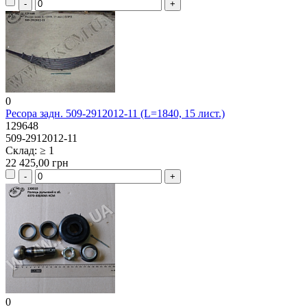
0
Ресора задн. 509-2912012-11 (L=1840, 15 лист.)
129648
509-2912012-11
Склад: ≥ 1
22 425,00 грн
0