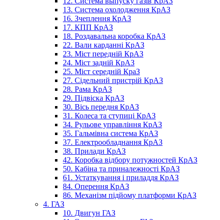
12. Система выпуску газів КрАЗ
13. Система охолодження КрАЗ
16. Зчеплення КрАЗ
17. КПП КрАЗ
18. Роздавальна коробка КрАЗ
22. Вали карданні КрАЗ
23. Міст передній КрАЗ
24. Міст задній КрАЗ
25. Міст середній КраЗ
27. Сідельний пристрій КрАЗ
28. Рама КрАЗ
29. Підвіска КрАЗ
30. Вісь передня КрАЗ
31. Колеса та ступиці КрАЗ
34. Рульове управління КрАЗ
35. Гальмівна система КрАЗ
37. Електрообладнання КрАЗ
38. Прилади КрАЗ
42. Коробка відбору потужностей КрАЗ
50. Кабіна та приналежності КрАЗ
61. Устаткування і приладдя КрАЗ
84. Оперення КрАЗ
86. Механізм підйому платформи КрАЗ
4. ГАЗ
10. Двигун ГАЗ