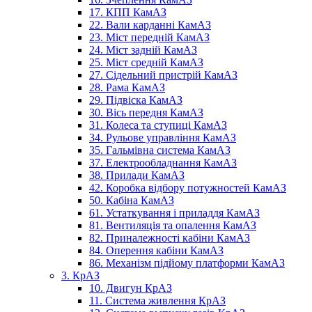
17. КПП КамАЗ
22. Вали карданні КамАЗ
23. Міст передній КамАЗ
24. Міст задній КамАЗ
25. Міст средній КамАЗ
27. Сідельний пристрій КамАЗ
28. Рама КамАЗ
29. Підвіска КамАЗ
30. Вісь передня КамАЗ
31. Колеса та ступиці КамАЗ
34. Рульове управління КамАЗ
35. Гальмівна система КамАЗ
37. Електрообладнання КамАЗ
38. Прилади КамАЗ
42. Коробка відбору потужностей КамАЗ
50. Кабіна КамАЗ
61. Устаткування і приладдя КамАЗ
81. Вентиляція та опалення КамАЗ
82. Приналежності кабіни КамАЗ
84. Оперення кабіни КамАЗ
86. Механізм підйому платформи КамАЗ
3. КрАЗ
10. Двигун КрАЗ
11. Система живлення КрАЗ