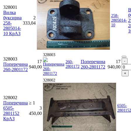
328001
В
Вилка
б
258-
буксирна
2
2
2805014-
258-
333,04
10
2
2805014-
1
10 КрАЗ
328003
328003
17
Поперечина
17
260-
Поперечина
940,00
2801172
260-2801172
940,00
260-2801172
328002
328002
Поперечина
≥ 1
6505-
6505-
3
280115
2801152
450,00
КрАЗ