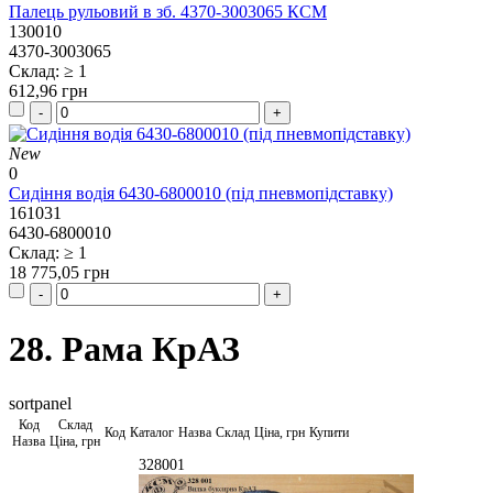
Палець рульовий в зб. 4370-3003065 КСМ
130010
4370-3003065
Склад: ≥ 1
612,96 грн
New
0
Сидіння водія 6430-6800010 (під пневмопідставку)
161031
6430-6800010
Склад: ≥ 1
18 775,05 грн
28. Рама КрАЗ
sortpanel
Код
Склад
Код
Каталог
Назва
Склад
Ціна, грн
Купити
Назва
Ціна, грн
328001