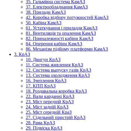
35. Гальмівна система КамАЗ
37. Електрообладнання КамАЗ
38. Прилади КамАЗ
42. Коробка відбору потужностей КамАЗ
50. Кабіна КамАЗ
61. Устаткування і приладдя КамАЗ
81. Вентиляція та опалення КамАЗ
82. Приналежності кабіни КамАЗ
84. Оперення кабіни КамАЗ
86. Механізм підйому платформи КамАЗ
3. КрАЗ
10. Двигун КрАЗ
11. Система живлення КрАЗ
12. Система выпуску газів КрАЗ
13. Система охолодження КрАЗ
16. Зчеплення КрАЗ
17. КПП КрАЗ
18. Роздавальна коробка КрАЗ
22. Вали карданні КрАЗ
23. Міст передній КрАЗ
24. Міст задній КрАЗ
25. Міст середній КраЗ
27. Сідельний пристрій КрАЗ
28. Рама КрАЗ
29. Підвіска КрАЗ