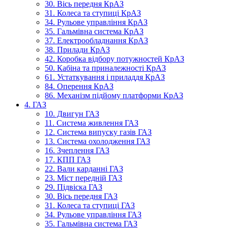
30. Вісь передня КрАЗ
31. Колеса та ступиці КрАЗ
34. Рульове управління КрАЗ
35. Гальмівна система КрАЗ
37. Електрообладнання КрАЗ
38. Прилади КрАЗ
42. Коробка відбору потужностей КрАЗ
50. Кабіна та приналежності КрАЗ
61. Устаткування і приладдя КрАЗ
84. Оперення КрАЗ
86. Механізм підйому платформи КрАЗ
4. ГАЗ
10. Двигун ГАЗ
11. Система живлення ГАЗ
12. Система випуску газів ГАЗ
13. Система охолодження ГАЗ
16. Зчеплення ГАЗ
17. КПП ГАЗ
22. Вали карданні ГАЗ
23. Міст передній ГАЗ
29. Підвіска ГАЗ
30. Вісь передня ГАЗ
31. Колеса та ступиці ГАЗ
34. Рульове управління ГАЗ
35. Гальмівна система ГАЗ