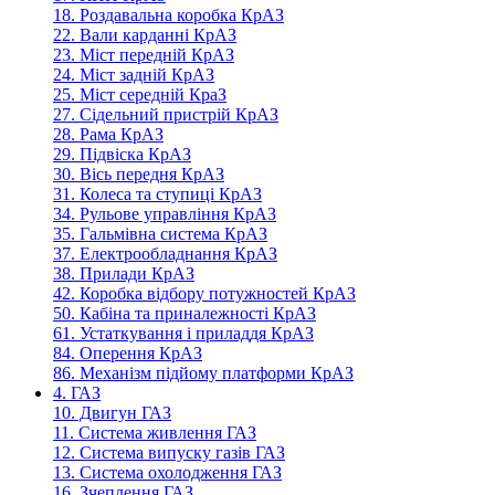
18. Роздавальна коробка КрАЗ
22. Вали карданні КрАЗ
23. Міст передній КрАЗ
24. Міст задній КрАЗ
25. Міст середній КраЗ
27. Сідельний пристрій КрАЗ
28. Рама КрАЗ
29. Підвіска КрАЗ
30. Вісь передня КрАЗ
31. Колеса та ступиці КрАЗ
34. Рульове управління КрАЗ
35. Гальмівна система КрАЗ
37. Електрообладнання КрАЗ
38. Прилади КрАЗ
42. Коробка відбору потужностей КрАЗ
50. Кабіна та приналежності КрАЗ
61. Устаткування і приладдя КрАЗ
84. Оперення КрАЗ
86. Механізм підйому платформи КрАЗ
4. ГАЗ
10. Двигун ГАЗ
11. Система живлення ГАЗ
12. Система випуску газів ГАЗ
13. Система охолодження ГАЗ
16. Зчеплення ГАЗ