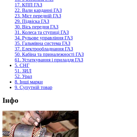
17. КПП ГАЗ
22. Вали карданні ГАЗ
23. Міст передній ГАЗ
29. Підвіска ГАЗ
30. Вісь передня ГАЗ
31. Колеса та ступиці ГАЗ
34. Рульове управління ГАЗ
35. Гальмівна система ГАЗ
37. Електрообладнання ГАЗ
50. Кабіна та приналежності ГАЗ
61. Устаткування і приладдя ГАЗ
5. СНГ
51. ЗИЛ
52. Урал
8. Інші марки
9. Супутній товар
Інфо