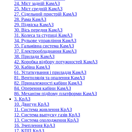
24. Міст задній КамАЗ
25. Міст средній КамАЗ
27. Сідельний пристрій КамАЗ
28. Рама КамАЗ
29. Підвіска КамАЗ
30. Вісь передня КамАЗ
31. Колеса та ступиці КамАЗ
34. Рульове управління КамАЗ
35. Гальмівна система КамАЗ
37. Електрообладнання КамАЗ
38. Прилади КамАЗ
42. Коробка відбору потужностей КамАЗ
50. Кабіна КамАЗ
61. Устаткування і приладдя КамАЗ
81. Вентиляція та опалення КамАЗ
82. Приналежності кабіни КамАЗ
84. Оперення кабіни КамАЗ
86. Механізм підйому платформи КамАЗ
3. КрАЗ
10. Двигун КрАЗ
11. Система живлення КрАЗ
12. Система выпуску газів КрАЗ
13. Система охолодження КрАЗ
16. Зчеплення КрАЗ
17. КПП КрАЗ