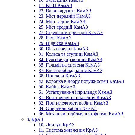
17. КПП КамАЗ
22. Вали карданні КамАЗ
23. Міст передній КамАЗ
24. Міст задній КамАЗ
25. Міст средній КамАЗ
27. Сідельний пристрій КамАЗ
28. Рама КамАЗ
29. Підвіска КамАЗ
30. Вісь передня КамАЗ
31. Колеса та ступиці КамАЗ
34. Рульове управління КамАЗ
35. Гальмівна система КамАЗ
37. Електрообладнання КамАЗ
38. Прилади КамАЗ
42. Коробка відбору потужностей КамАЗ
50. Кабіна КамАЗ
61. Устаткування і приладдя КамАЗ
81. Вентиляція та опалення КамАЗ
82. Приналежності кабіни КамАЗ
84. Оперення кабіни КамАЗ
86. Механізм підйому платформи КамАЗ
3. КрАЗ
10. Двигун КрАЗ
11. Система живлення КрАЗ