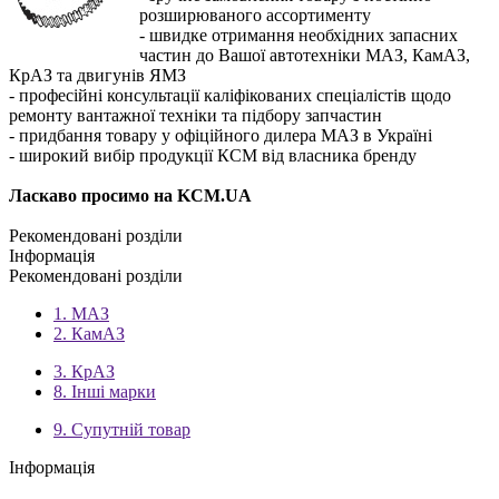
розширю
ваного
ассортименту
- швидке отримання необхідних запасних
частин до Вашої автотехніки МАЗ, КамАЗ,
КрАЗ та двигунів ЯМЗ
- професійні консультації каліфікованих спеціалістів щодо
ремонту вантажної техніки та підбору запчастин
-
придбання
товару у офіційного дилера МАЗ в Україні
- широкий вибір продукції КСМ від власника бренду
Ласкаво просимо на KCM.UA
Рекомендовані розділи
Інформація
Рекомендовані розділи
1. МАЗ
2. КамАЗ
3. КрАЗ
8. Інші марки
9. Супутній товар
Інформація