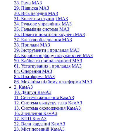
28. Рама МАЗ
29. Підвіска МАЗ
30. Вісь передня МАЗ
31. Колеса та ступиці МАЗ
34. Рульове управління МАЗ
35. Гальмівна система МАЗ
36. Шланги повітряні кручені МАЗ
37. Електрообладнання МАЗ
38. Прилади МАЗ
39. Інструменти і приладдя МАЗ
42. Коробка відбору потужностей МАЗ
50. Кабіна та приналежності МАЗ
61. Устаткування і приладдя МАЗ
84. Оперення МАЗ
85. Платформа МАЗ
86. Механізм підйому платформи МАЗ
2. КамАЗ
10. Двигун КамАЗ
11. Система живлення КамАЗ
12. Система выпуску газів КамАЗ
13. Система охолодження КамАЗ
16. Зчеплення КамАЗ
17. КПП КамАЗ
22. Вали карданні КамАЗ
23. Міст передній КамАЗ