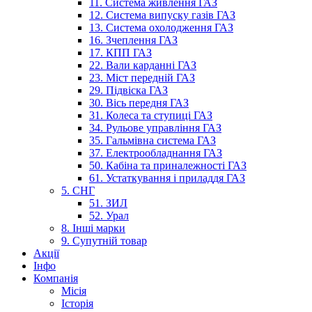
11. Система живлення ГАЗ
12. Система випуску газів ГАЗ
13. Система охолодження ГАЗ
16. Зчеплення ГАЗ
17. КПП ГАЗ
22. Вали карданні ГАЗ
23. Міст передній ГАЗ
29. Підвіска ГАЗ
30. Вісь передня ГАЗ
31. Колеса та ступиці ГАЗ
34. Рульове управління ГАЗ
35. Гальмівна система ГАЗ
37. Електрообладнання ГАЗ
50. Кабіна та приналежності ГАЗ
61. Устаткування і приладдя ГАЗ
5. СНГ
51. ЗИЛ
52. Урал
8. Інші марки
9. Супутній товар
Акції
Інфо
Компанія
Місія
Історія