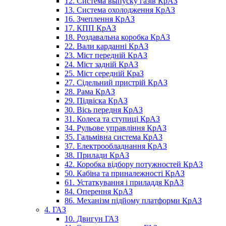
12. Система выпуску газів КрАЗ
13. Система охолодження КрАЗ
16. Зчеплення КрАЗ
17. КПП КрАЗ
18. Роздавальна коробка КрАЗ
22. Вали карданні КрАЗ
23. Міст передній КрАЗ
24. Міст задній КрАЗ
25. Міст середній КраЗ
27. Сідельний пристрій КрАЗ
28. Рама КрАЗ
29. Підвіска КрАЗ
30. Вісь передня КрАЗ
31. Колеса та ступиці КрАЗ
34. Рульове управління КрАЗ
35. Гальмівна система КрАЗ
37. Електрообладнання КрАЗ
38. Прилади КрАЗ
42. Коробка відбору потужностей КрАЗ
50. Кабіна та приналежності КрАЗ
61. Устаткування і приладдя КрАЗ
84. Оперення КрАЗ
86. Механізм підйому платформи КрАЗ
4. ГАЗ
10. Двигун ГАЗ