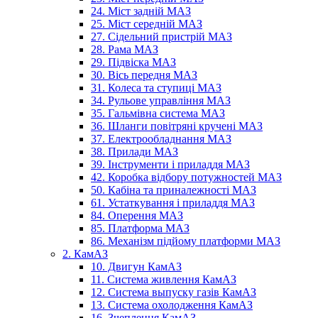
24. Міст задній МАЗ
25. Міст середній МАЗ
27. Сідельний пристрій МАЗ
28. Рама МАЗ
29. Підвіска МАЗ
30. Вісь передня МАЗ
31. Колеса та ступиці МАЗ
34. Рульове управління МАЗ
35. Гальмівна система МАЗ
36. Шланги повітряні кручені МАЗ
37. Електрообладнання МАЗ
38. Прилади МАЗ
39. Інструменти і приладдя МАЗ
42. Коробка відбору потужностей МАЗ
50. Кабіна та приналежності МАЗ
61. Устаткування і приладдя МАЗ
84. Оперення МАЗ
85. Платформа МАЗ
86. Механізм підйому платформи МАЗ
2. КамАЗ
10. Двигун КамАЗ
11. Система живлення КамАЗ
12. Система выпуску газів КамАЗ
13. Система охолодження КамАЗ
16. Зчеплення КамАЗ