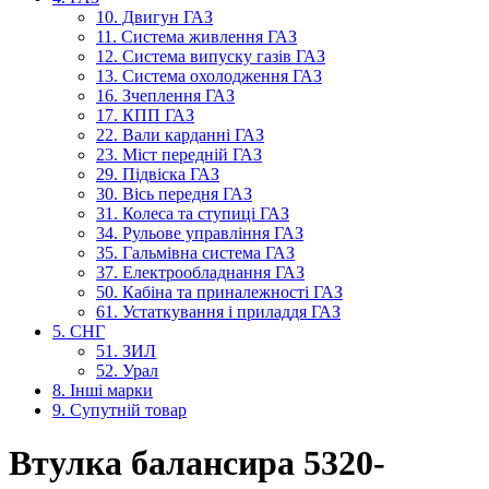
10. Двигун ГАЗ
11. Система живлення ГАЗ
12. Система випуску газів ГАЗ
13. Система охолодження ГАЗ
16. Зчеплення ГАЗ
17. КПП ГАЗ
22. Вали карданні ГАЗ
23. Міст передній ГАЗ
29. Підвіска ГАЗ
30. Вісь передня ГАЗ
31. Колеса та ступиці ГАЗ
34. Рульове управління ГАЗ
35. Гальмівна система ГАЗ
37. Електрообладнання ГАЗ
50. Кабіна та приналежності ГАЗ
61. Устаткування і приладдя ГАЗ
5. СНГ
51. ЗИЛ
52. Урал
8. Інші марки
9. Супутній товар
Втулка балансира 5320-