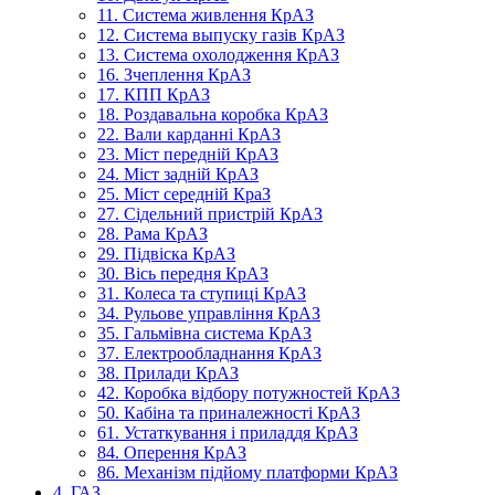
11. Система живлення КрАЗ
12. Система выпуску газів КрАЗ
13. Система охолодження КрАЗ
16. Зчеплення КрАЗ
17. КПП КрАЗ
18. Роздавальна коробка КрАЗ
22. Вали карданні КрАЗ
23. Міст передній КрАЗ
24. Міст задній КрАЗ
25. Міст середній КраЗ
27. Сідельний пристрій КрАЗ
28. Рама КрАЗ
29. Підвіска КрАЗ
30. Вісь передня КрАЗ
31. Колеса та ступиці КрАЗ
34. Рульове управління КрАЗ
35. Гальмівна система КрАЗ
37. Електрообладнання КрАЗ
38. Прилади КрАЗ
42. Коробка відбору потужностей КрАЗ
50. Кабіна та приналежності КрАЗ
61. Устаткування і приладдя КрАЗ
84. Оперення КрАЗ
86. Механізм підйому платформи КрАЗ
4. ГАЗ