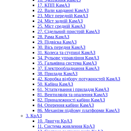
17. КПП КамАЗ
22. Вали карданні КамАЗ
23. Міст передній КамАЗ
24. Міст задній КамАЗ
25. Міст средній КамАЗ
27. Сідельний пристрій КамАЗ
28. Рама КамАЗ
29. Підвіска КамАЗ
30. Вісь передня КамАЗ
31. Колеса та ступиці КамАЗ
34. Рульове управління КамАЗ
35. Гальмівна система КамАЗ
37. Електрообладнання КамАЗ
38. Прилади КамАЗ
42. Коробка відбору потужностей КамАЗ
50. Кабіна КамАЗ
61. Устаткування і приладдя КамАЗ
81. Вентиляція та опалення КамАЗ
82. Приналежності кабіни КамАЗ
84. Оперення кабіни КамАЗ
86. Механізм підйому платформи КамАЗ
3. КрАЗ
10. Двигун КрАЗ
11. Система живлення КрАЗ