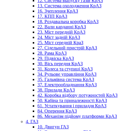
12. Система выпуску газів КрАЗ
13. Система охолодження КрАЗ
16. Зчеплення КрАЗ
17. КПП КрАЗ
18. Роздавальна коробка КрАЗ
22. Вали карданні КрАЗ
23. Міст передній КрАЗ
24. Міст задній КрАЗ
25. Міст середній КраЗ
27. Сідельний пристрій КрАЗ
28. Рама КрАЗ
29. Підвіска КрАЗ
30. Вісь передня КрАЗ
31. Колеса та ступиці КрАЗ
34. Рульове управління КрАЗ
35. Гальмівна система КрАЗ
37. Електрообладнання КрАЗ
38. Прилади КрАЗ
42. Коробка відбору потужностей КрАЗ
50. Кабіна та приналежності КрАЗ
61. Устаткування і приладдя КрАЗ
84. Оперення КрАЗ
86. Механізм підйому платформи КрАЗ
4. ГАЗ
10. Двигун ГАЗ