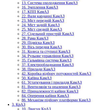
13. Система охолодження КамАЗ
16. Зчеплення КамАЗ
17. КПП КамАЗ
22. Вали карданні КамАЗ
23. Міст передній КамАЗ
24. Міст задній КамАЗ
25. Міст средній КамАЗ
27. Сідельний пристрій КамАЗ
28. Рама КамАЗ
29. Підвіска КамАЗ
30. Вісь передня КамАЗ
31. Колеса та ступиці КамАЗ
34. Рульове управління КамАЗ
35. Гальмівна система КамАЗ
37. Електрообладнання КамАЗ
38. Прилади КамАЗ
42. Коробка відбору потужностей КамАЗ
50. Кабіна КамАЗ
61. Устаткування і приладдя КамАЗ
81. Вентиляція та опалення КамАЗ
82. Приналежності кабіни КамАЗ
84. Оперення кабіни КамАЗ
86. Механізм підйому платформи КамАЗ
3. КрАЗ
10. Двигун КрАЗ