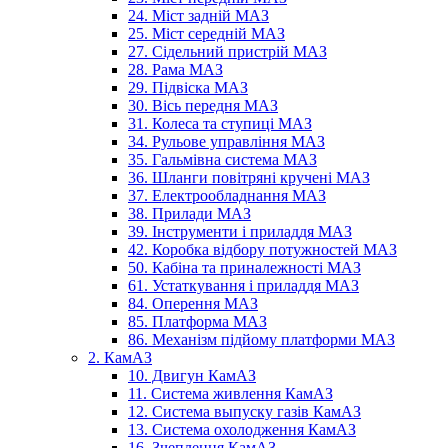
24. Міст задній МАЗ
25. Міст середній МАЗ
27. Сідельний пристрій МАЗ
28. Рама МАЗ
29. Підвіска МАЗ
30. Вісь передня МАЗ
31. Колеса та ступиці МАЗ
34. Рульове управління МАЗ
35. Гальмівна система МАЗ
36. Шланги повітряні кручені МАЗ
37. Електрообладнання МАЗ
38. Прилади МАЗ
39. Інструменти і приладдя МАЗ
42. Коробка відбору потужностей МАЗ
50. Кабіна та приналежності МАЗ
61. Устаткування і приладдя МАЗ
84. Оперення МАЗ
85. Платформа МАЗ
86. Механізм підйому платформи МАЗ
2. КамАЗ
10. Двигун КамАЗ
11. Система живлення КамАЗ
12. Система выпуску газів КамАЗ
13. Система охолодження КамАЗ
16. Зчеплення КамАЗ