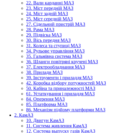
22. Вали карданні МАЗ
23. Міст передній МАЗ
24. Міст задній МАЗ
25. Міст середній МАЗ
27. Сідельний пристрій МАЗ
28. Рама МАЗ
29. Підвіска МАЗ
30. Вісь передня МАЗ
31. Колеса та ступиці МАЗ
34. Рульове управління МАЗ
35. Гальмівна система МАЗ
36. Шланги повітряні кручені МАЗ
37. Електрообладнання МАЗ
38. Прилади МАЗ
39. Інструменти і приладдя МАЗ
42. Коробка відбору потужностей МАЗ
50. Кабіна та приналежності МАЗ
61. Устаткування і приладдя МАЗ
84. Оперення МАЗ
85. Платформа МАЗ
86. Механізм підйому платформи МАЗ
2. КамАЗ
10. Двигун КамАЗ
11. Система живлення КамАЗ
12. Система выпуску газів КамАЗ