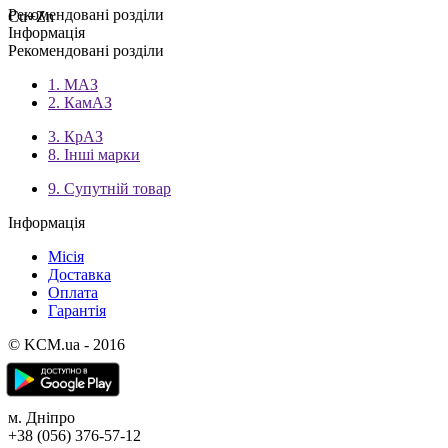
Рекомендовані розділи
Cu+Zn
Інформація
Рекомендовані розділи
1. МАЗ
2. КамАЗ
3. КрАЗ
8. Інші марки
9. Супутній товар
Інформація
Місія
Доставка
Оплата
Гарантія
© KCM.ua - 2016
м. Дніпро
+38 (056) 376-57-12