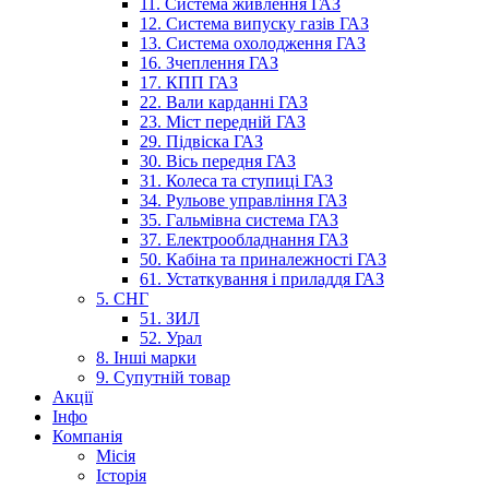
11. Система живлення ГАЗ
12. Система випуску газів ГАЗ
13. Система охолодження ГАЗ
16. Зчеплення ГАЗ
17. КПП ГАЗ
22. Вали карданні ГАЗ
23. Міст передній ГАЗ
29. Підвіска ГАЗ
30. Вісь передня ГАЗ
31. Колеса та ступиці ГАЗ
34. Рульове управління ГАЗ
35. Гальмівна система ГАЗ
37. Електрообладнання ГАЗ
50. Кабіна та приналежності ГАЗ
61. Устаткування і приладдя ГАЗ
5. СНГ
51. ЗИЛ
52. Урал
8. Інші марки
9. Супутній товар
Акції
Інфо
Компанія
Місія
Історія