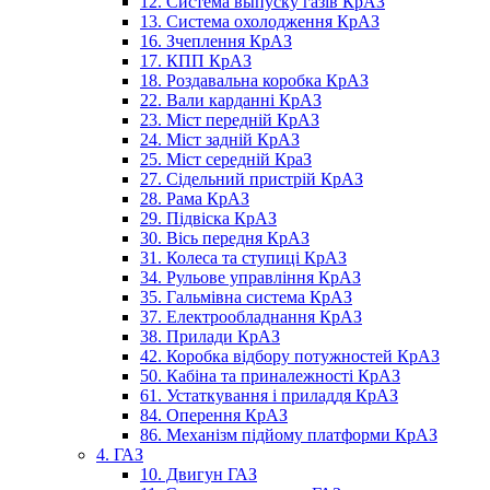
12. Система выпуску газів КрАЗ
13. Система охолодження КрАЗ
16. Зчеплення КрАЗ
17. КПП КрАЗ
18. Роздавальна коробка КрАЗ
22. Вали карданні КрАЗ
23. Міст передній КрАЗ
24. Міст задній КрАЗ
25. Міст середній КраЗ
27. Сідельний пристрій КрАЗ
28. Рама КрАЗ
29. Підвіска КрАЗ
30. Вісь передня КрАЗ
31. Колеса та ступиці КрАЗ
34. Рульове управління КрАЗ
35. Гальмівна система КрАЗ
37. Електрообладнання КрАЗ
38. Прилади КрАЗ
42. Коробка відбору потужностей КрАЗ
50. Кабіна та приналежності КрАЗ
61. Устаткування і приладдя КрАЗ
84. Оперення КрАЗ
86. Механізм підйому платформи КрАЗ
4. ГАЗ
10. Двигун ГАЗ