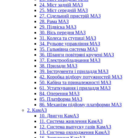
24. Міст задній МАЗ
25. Міст середній МАЗ
27. Сідельний пристрій МАЗ
28. Рама МАЗ
29. Підвіска МАЗ
30. Вісь передня МАЗ
31. Колеса та ступиці МАЗ
34. Рульове управління МАЗ
35. Гальмівна система МАЗ
36. Шланги повітряні кручені МАЗ
37. Електрообладнання МАЗ
38. Прилади МАЗ
39. Інструменти і приладдя МАЗ
42. Коробка відбору потужностей МАЗ
50. Кабіна та приналежності МАЗ
61. Устаткування і приладдя МАЗ
84. Оперення МАЗ
85. Платформа МАЗ
86. Механізм підйому платформи МАЗ
2. КамАЗ
10. Двигун КамАЗ
11. Система живлення КамАЗ
12. Система выпуску газів КамАЗ
13. Система охолодження КамАЗ
16. Зчеплення КамАЗ