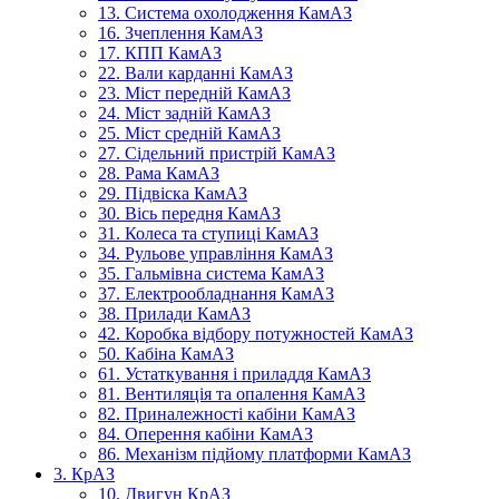
13. Система охолодження КамАЗ
16. Зчеплення КамАЗ
17. КПП КамАЗ
22. Вали карданні КамАЗ
23. Міст передній КамАЗ
24. Міст задній КамАЗ
25. Міст средній КамАЗ
27. Сідельний пристрій КамАЗ
28. Рама КамАЗ
29. Підвіска КамАЗ
30. Вісь передня КамАЗ
31. Колеса та ступиці КамАЗ
34. Рульове управління КамАЗ
35. Гальмівна система КамАЗ
37. Електрообладнання КамАЗ
38. Прилади КамАЗ
42. Коробка відбору потужностей КамАЗ
50. Кабіна КамАЗ
61. Устаткування і приладдя КамАЗ
81. Вентиляція та опалення КамАЗ
82. Приналежності кабіни КамАЗ
84. Оперення кабіни КамАЗ
86. Механізм підйому платформи КамАЗ
3. КрАЗ
10. Двигун КрАЗ