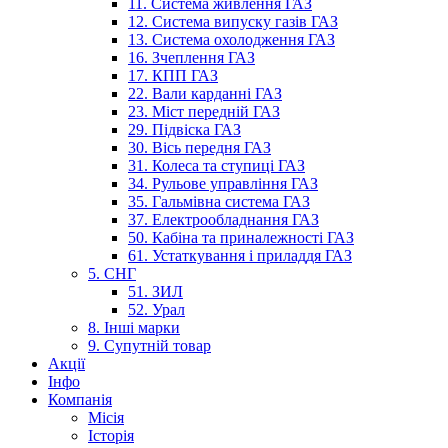
11. Система живлення ГАЗ
12. Система випуску газів ГАЗ
13. Система охолодження ГАЗ
16. Зчеплення ГАЗ
17. КПП ГАЗ
22. Вали карданні ГАЗ
23. Міст передній ГАЗ
29. Підвіска ГАЗ
30. Вісь передня ГАЗ
31. Колеса та ступиці ГАЗ
34. Рульове управління ГАЗ
35. Гальмівна система ГАЗ
37. Електрообладнання ГАЗ
50. Кабіна та приналежності ГАЗ
61. Устаткування і приладдя ГАЗ
5. СНГ
51. ЗИЛ
52. Урал
8. Інші марки
9. Супутній товар
Акції
Інфо
Компанія
Місія
Історія