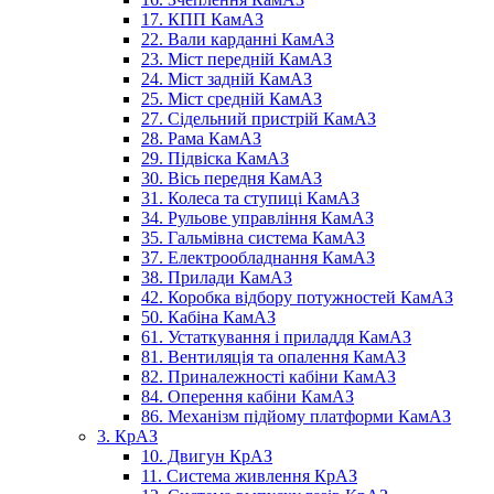
17. КПП КамАЗ
22. Вали карданні КамАЗ
23. Міст передній КамАЗ
24. Міст задній КамАЗ
25. Міст средній КамАЗ
27. Сідельний пристрій КамАЗ
28. Рама КамАЗ
29. Підвіска КамАЗ
30. Вісь передня КамАЗ
31. Колеса та ступиці КамАЗ
34. Рульове управління КамАЗ
35. Гальмівна система КамАЗ
37. Електрообладнання КамАЗ
38. Прилади КамАЗ
42. Коробка відбору потужностей КамАЗ
50. Кабіна КамАЗ
61. Устаткування і приладдя КамАЗ
81. Вентиляція та опалення КамАЗ
82. Приналежності кабіни КамАЗ
84. Оперення кабіни КамАЗ
86. Механізм підйому платформи КамАЗ
3. КрАЗ
10. Двигун КрАЗ
11. Система живлення КрАЗ