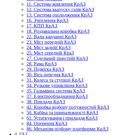
11. Система живлення КрАЗ
12. Система выпуску газів КрАЗ
13. Система охолодження КрАЗ
16. Зчеплення КрАЗ
17. КПП КрАЗ
18. Роздавальна коробка КрАЗ
22. Вали карданні КрАЗ
23. Міст передній КрАЗ
24. Міст задній КрАЗ
25. Міст середній КраЗ
27. Сідельний пристрій КрАЗ
28. Рама КрАЗ
29. Підвіска КрАЗ
30. Вісь передня КрАЗ
31. Колеса та ступиці КрАЗ
34. Рульове управління КрАЗ
35. Гальмівна система КрАЗ
37. Електрообладнання КрАЗ
38. Прилади КрАЗ
42. Коробка відбору потужностей КрАЗ
50. Кабіна та приналежності КрАЗ
61. Устаткування і приладдя КрАЗ
84. Оперення КрАЗ
86. Механізм підйому платформи КрАЗ
4. ГАЗ