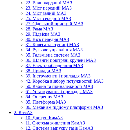
22. Вали карданні МАЗ
23. Міст передній МАЗ
24. Міст задній МАЗ
25. Міст середній МАЗ
27. Сідельний пристрій МАЗ
28. Рама МАЗ
29. Підвіска МАЗ
30. Вісь передня МАЗ
31. Колеса та ступиці МАЗ
34. Рульове управління МАЗ
35. Гальмівна система МАЗ
36. Шланги повітряні кручені МАЗ
37. Електрообладнання МАЗ
38. Прилади МАЗ
39. Інструменти і приладдя МАЗ
42. Коробка відбору потужностей МАЗ
50. Кабіна та приналежності МАЗ
61. Устаткування і приладдя МАЗ
84. Оперення МАЗ
85. Платформа МАЗ
86. Механізм підйому платформи МАЗ
2. КамАЗ
10. Двигун КамАЗ
11. Система живлення КамАЗ
12. Система выпуску газів КамАЗ