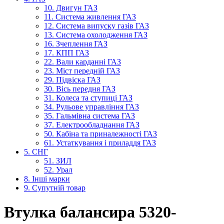
10. Двигун ГАЗ
11. Система живлення ГАЗ
12. Система випуску газів ГАЗ
13. Система охолодження ГАЗ
16. Зчеплення ГАЗ
17. КПП ГАЗ
22. Вали карданні ГАЗ
23. Міст передній ГАЗ
29. Підвіска ГАЗ
30. Вісь передня ГАЗ
31. Колеса та ступиці ГАЗ
34. Рульове управління ГАЗ
35. Гальмівна система ГАЗ
37. Електрообладнання ГАЗ
50. Кабіна та приналежності ГАЗ
61. Устаткування і приладдя ГАЗ
5. СНГ
51. ЗИЛ
52. Урал
8. Інші марки
9. Супутній товар
Втулка балансира 5320-