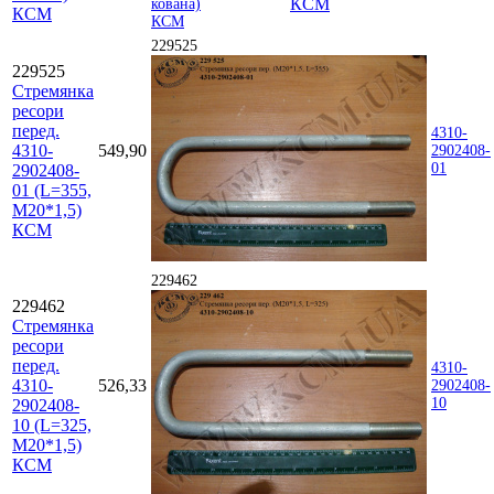
КСМ
КСМ
229525
229525
Стремянка
ресори
перед.
4310-
4310-
549,90
2902408-
01
2902408-
01 (L=355,
М20*1,5)
КСМ
229462
229462
Стремянка
ресори
перед.
4310-
4310-
526,33
2902408-
10
2902408-
10 (L=325,
М20*1,5)
КСМ