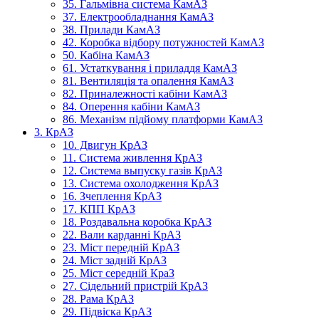
35. Гальмівна система КамАЗ
37. Електрообладнання КамАЗ
38. Прилади КамАЗ
42. Коробка відбору потужностей КамАЗ
50. Кабіна КамАЗ
61. Устаткування і приладдя КамАЗ
81. Вентиляція та опалення КамАЗ
82. Приналежності кабіни КамАЗ
84. Оперення кабіни КамАЗ
86. Механізм підйому платформи КамАЗ
3. КрАЗ
10. Двигун КрАЗ
11. Система живлення КрАЗ
12. Система выпуску газів КрАЗ
13. Система охолодження КрАЗ
16. Зчеплення КрАЗ
17. КПП КрАЗ
18. Роздавальна коробка КрАЗ
22. Вали карданні КрАЗ
23. Міст передній КрАЗ
24. Міст задній КрАЗ
25. Міст середній КраЗ
27. Сідельний пристрій КрАЗ
28. Рама КрАЗ
29. Підвіска КрАЗ