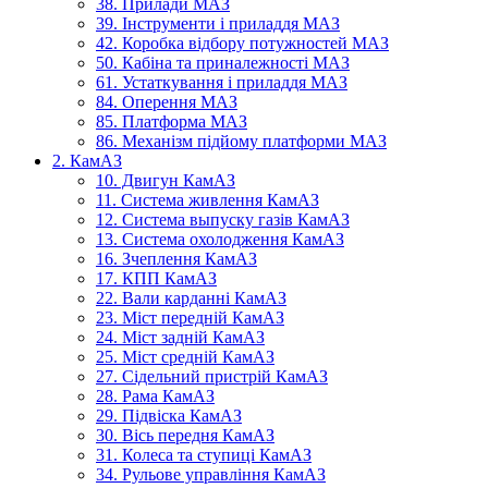
38. Прилади МАЗ
39. Інструменти і приладдя МАЗ
42. Коробка відбору потужностей МАЗ
50. Кабіна та приналежності МАЗ
61. Устаткування і приладдя МАЗ
84. Оперення МАЗ
85. Платформа МАЗ
86. Механізм підйому платформи МАЗ
2. КамАЗ
10. Двигун КамАЗ
11. Система живлення КамАЗ
12. Система выпуску газів КамАЗ
13. Система охолодження КамАЗ
16. Зчеплення КамАЗ
17. КПП КамАЗ
22. Вали карданні КамАЗ
23. Міст передній КамАЗ
24. Міст задній КамАЗ
25. Міст средній КамАЗ
27. Сідельний пристрій КамАЗ
28. Рама КамАЗ
29. Підвіска КамАЗ
30. Вісь передня КамАЗ
31. Колеса та ступиці КамАЗ
34. Рульове управління КамАЗ