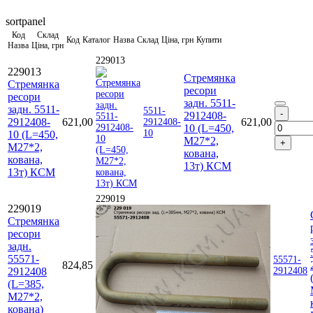
sortpanel
Код
Склад
Код
Каталог
Назва
Склад
Ціна, грн
Купити
Назва
Ціна, грн
229013
229013
Стремянка
Стремянка
ресори
ресори
задн. 5511-
задн. 5511-
5511-
2912408-
2912408-
621,00
621,00
2912408-
10 (L=450,
10
10 (L=450,
М27*2,
М27*2,
кована,
кована,
13т) КСМ
13т) КСМ
229019
229019
Стремянка
ресори
задн.
55571-
55571-
824,85
2912408
2912408
(L=385,
М27*2,
кована)