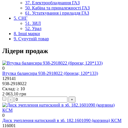
37. Електрообладнання ГАЗ
50. Кабіна та приналежності ГАЗ
61. Устаткування і приладдя ГАЗ
5. СНГ
51. ЗИЛ
52. Урал
8. Інші марки
9. Супутній товар
Лідери продаж
0
Втулка балансира 938-2918022 (бронза; 120*133)
129141
938-2918022
Склад: ≥ 10
2 063,10 грн
0
Диск зчеплення натискний в зб. 182.1601090 (корзина) КСМ
116001