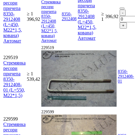
ресори
ресори
причепа
причепа
8350-
8350-
≥ 1
≥
8350-
2912408
396,92
2912408
396,92
2912408
1
(L=450,
(L=450,
М22*1,5,
М22*1,5,
кована)
кована)
Автомат
Автомат
229519
229519
Стремянка
ресори
8350-
причепа
≥ 1
2912408-
8350-
539,42
01
2912408-
01 (L=550,
М22*1,5)
229599
229599
Стремянка
ресори