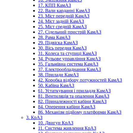
17. КПП КамАЗ
22. Вали карданні КамАЗ
23. Міст передній КамАЗ
24. Міст задній КамАЗ
25. Міст средній КамАЗ
27. Сідельний пристрій КамАЗ
28. Рама КамАЗ
29. Підвіска КамАЗ
30. Вісь передня КамАЗ
31. Колеса та ступиці КамАЗ
34. Рульове управління КамАЗ
35. Гальмівна система КамАЗ
37. Електрообладнання КамАЗ
38. Прилади КамАЗ
42. Коробка відбору потужностей КамАЗ
50. Кабіна КамАЗ
61. Устаткування і приладдя КамАЗ
81. Вентиляція та опалення КамАЗ
82. Приналежності кабіни КамАЗ
84. Оперення кабіни КамАЗ
86. Механізм підйому платформи КамАЗ
3. КрАЗ
10. Двигун КрАЗ
11. Система живлення КрАЗ