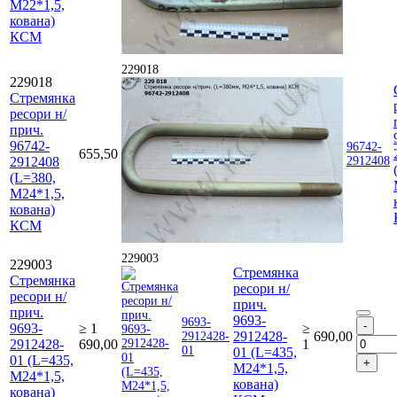
М22*1,5,
кована)
КСМ
229018
229018
Стремянка
ресори н/
прич.
96742-
96742-
655,50
2912408
2912408
(L=380,
М24*1,5,
кована)
КСМ
229003
229003
Стремянка
Стремянка
ресори н/
ресори н/
прич.
прич.
9693-
9693-
9693-
≥ 1
≥
2912428-
690,00
2912428-
2912428-
690,00
1
01
01 (L=435,
01 (L=435,
М24*1,5,
М24*1,5,
кована)
кована)