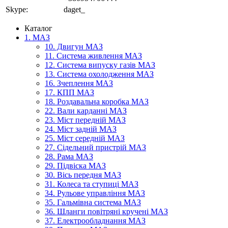
Skype:
daget_
Каталог
1. МАЗ
10. Двигун МАЗ
11. Система живлення МАЗ
12. Система випуску газів МАЗ
13. Система охолодження МАЗ
16. Зчеплення МАЗ
17. КПП МАЗ
18. Роздавальна коробка МАЗ
22. Вали карданні МАЗ
23. Міст передній МАЗ
24. Міст задній МАЗ
25. Міст середній МАЗ
27. Сідельний пристрій МАЗ
28. Рама МАЗ
29. Підвіска МАЗ
30. Вісь передня МАЗ
31. Колеса та ступиці МАЗ
34. Рульове управління МАЗ
35. Гальмівна система МАЗ
36. Шланги повітряні кручені МАЗ
37. Електрообладнання МАЗ