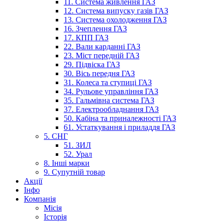
11. Система живлення ГАЗ
12. Система випуску газів ГАЗ
13. Система охолодження ГАЗ
16. Зчеплення ГАЗ
17. КПП ГАЗ
22. Вали карданні ГАЗ
23. Міст передній ГАЗ
29. Підвіска ГАЗ
30. Вісь передня ГАЗ
31. Колеса та ступиці ГАЗ
34. Рульове управління ГАЗ
35. Гальмівна система ГАЗ
37. Електрообладнання ГАЗ
50. Кабіна та приналежності ГАЗ
61. Устаткування і приладдя ГАЗ
5. СНГ
51. ЗИЛ
52. Урал
8. Інші марки
9. Супутній товар
Акції
Інфо
Компанія
Місія
Історія