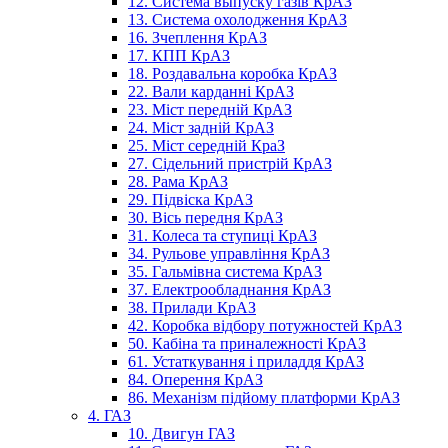
12. Система выпуску газів КрАЗ
13. Система охолодження КрАЗ
16. Зчеплення КрАЗ
17. КПП КрАЗ
18. Роздавальна коробка КрАЗ
22. Вали карданні КрАЗ
23. Міст передній КрАЗ
24. Міст задній КрАЗ
25. Міст середній КраЗ
27. Сідельний пристрій КрАЗ
28. Рама КрАЗ
29. Підвіска КрАЗ
30. Вісь передня КрАЗ
31. Колеса та ступиці КрАЗ
34. Рульове управління КрАЗ
35. Гальмівна система КрАЗ
37. Електрообладнання КрАЗ
38. Прилади КрАЗ
42. Коробка відбору потужностей КрАЗ
50. Кабіна та приналежності КрАЗ
61. Устаткування і приладдя КрАЗ
84. Оперення КрАЗ
86. Механізм підйому платформи КрАЗ
4. ГАЗ
10. Двигун ГАЗ