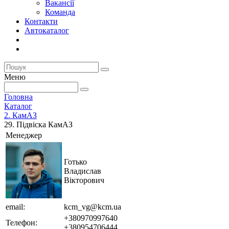
Вакансії
Команда
Контакти
Автокаталог
Меню
Головна
Каталог
2. КамАЗ
29. Підвіска КамАЗ
Менеджер
Готько
Владислав
Вікторович
email:
kcm_vg@kcm.ua
+380970997640
Телефон:
+380954706444