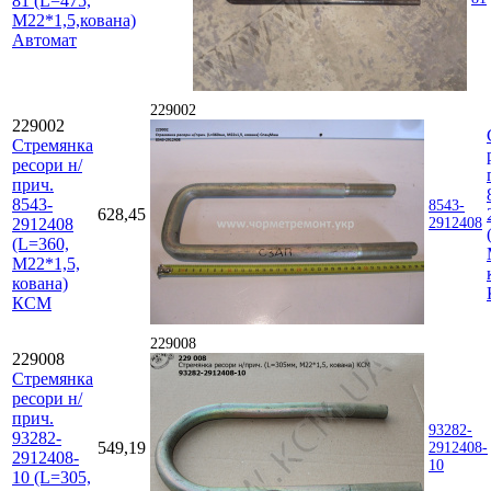
81 (L=475,
М22*1,5,кована)
Автомат
229002
229002
Стремянка
ресори н/
прич.
8543-
8543-
628,45
2912408
2912408
(L=360,
М22*1,5,
кована)
КСМ
229008
229008
Стремянка
ресори н/
прич.
93282-
93282-
549,19
2912408-
2912408-
10
10 (L=305,