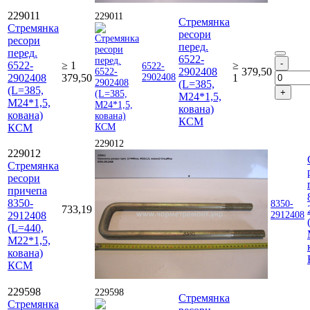
229011
229011
Стремянка
Стремянка
ресори
ресори
перед.
перед.
6522-
6522-
≥ 1
≥
6522-
2902408
379,50
2902408
379,50
2902408
1
(L=385,
(L=385,
М24*1,5,
М24*1,5,
кована)
кована)
КСМ
КСМ
229012
229012
Стремянка
ресори
причепа
8350-
8350-
733,19
2912408
2912408
(L=440,
М22*1,5,
кована)
КСМ
229598
229598
Стремянка
Стремянка