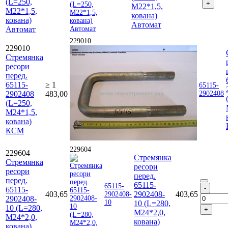
(L=250,
М22*1,5,
М22*1,5,
кована)
кована)
Автомат
Автомат
229010
229010
Стремянка
ресори
перед.
65115-
≥ 1
65115-
2902408
483,00
2902408
(L=250,
М24*1,5,
кована)
КСМ
229604
229604
Стремянка
Стремянка
ресори
ресори
перед.
перед.
65115-
65115-
65115-
403,65
2902408-
403,65
2902408-
2902408-
10
10 (L=280,
10 (L=280,
М24*2,0,
М24*2,0,
кована)
кована)