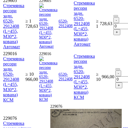
229605
229605
Стремянка
Стремянка
ресори
ресори
задн.
задн.
6520-
6520-
≥ 1
≥
6520-
2912408
728,63
2912408
728,63
2912408
1
(L=455,
(L=455,
М30*2,
М30*2,
кована)
кована)
Автомат
Автомат
229016
229016
Стремянка
Стремянка
ресори
ресори
задн.
задн.
6520-
6520-
≥ 10
≥
6520-
2912408
966,00
2912408
966,00
2912408
10
(L=455,
(L=455,
М30*2,
М30*2,
кована)
кована)
КСМ
КСМ
229076
229076
Стремянка