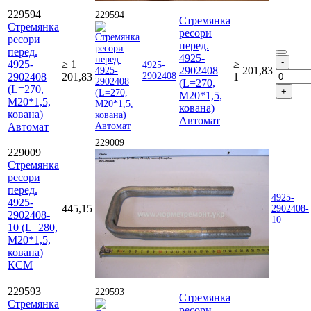
229594
229594
Стремянка
Стремянка
ресори
ресори
перед.
перед.
4925-
4925-
≥ 1
≥
4925-
2902408
201,83
2902408
201,83
2902408
1
(L=270,
(L=270,
М20*1,5,
М20*1,5,
кована)
кована)
Автомат
Автомат
229009
229009
Стремянка
ресори
перед.
4925-
4925-
445,15
2902408-
2902408-
10
10 (L=280,
М20*1,5,
кована)
КСМ
229593
229593
Стремянка
Стремянка
ресори