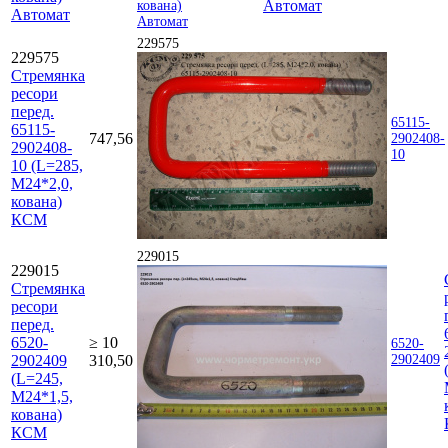
Автомат
Автомат
229575
229575
Стремянка
ресори
перед.
65115-
65115-
747,56
2902408-
2902408-
10
10 (L=285,
М24*2,0,
кована)
КСМ
229015
229015
Стремянка
ресори
перед.
6520-
≥ 10
6520-
2902409
310,50
2902409
(L=245,
М24*1,5,
кована)
КСМ