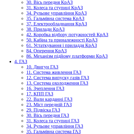
30. Вісь передня КрАЗ
31. Колеса та ступиці КрАЗ
34. Рульове управління КрАЗ
35. Гальмівна система КрАЗ
37. Електрообладнання КрАЗ
38. Прилади КрАЗ
42. Коробка відбору потужностей КрАЗ
50. Кабіна та приналежності КрАЗ
61. Устаткування і приладдя КрАЗ
84. Оперення КрАЗ
86. Механізм підйому платформи КрАЗ
4. ГАЗ
10. Двигун ГАЗ
11. Система живлення ГАЗ
12. Система випуску газів ГАЗ
13. Система охолодження ГАЗ
16. Зчеплення ГАЗ
17. КПП ГАЗ
22. Вали карданні ГАЗ
23. Міст передній ГАЗ
29. Підвіска ГАЗ
30. Вісь передня ГАЗ
31. Колеса та ступиці ГАЗ
34. Рульове управління ГАЗ
35. Гальмівна система ГАЗ