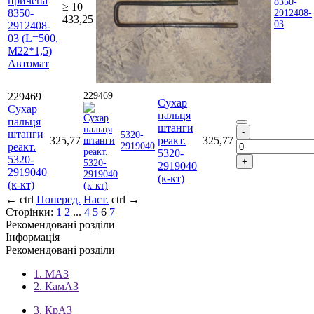
причепа
8350-
≥ 10
8350-
2912408-
433,25
03
2912408-
03 (L=500,
М22*1,5)
Автомат
229469
229469
Сухар
Сухар
пальця
пальця
штанги
штанги
5320-
325,77
реакт.
325,77
реакт.
2919040
5320-
5320-
2919040
2919040
(к-кт)
(к-кт)
←
ctrl
Поперед.
Наст.
ctrl
→
Сторінки:
1
2
...
4
5
6
7
Рекомендовані розділи
Інформація
Рекомендовані розділи
1. МАЗ
2. КамАЗ
3. КрАЗ