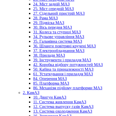
24. Міст задній МАЗ
25. Міст середній МАЗ
27. Сідельний пристрій МАЗ
28. Рама МАЗ
29. Підвіска МАЗ
30. Вісь передня МАЗ
31. Колеса та ступиці МАЗ
34. Рульове управління МАЗ
35. Гальмівна система МАЗ
36. Шланги повітряні кручені МАЗ
37. Електрообладнання МАЗ
38. Прилади МАЗ
39. Інструменти і приладдя МАЗ
42. Коробка відбору потужностей МАЗ
50. Кабіна та приналежності МАЗ
61. Устаткування і приладдя МАЗ
84. Оперення МАЗ
85. Платформа МАЗ
86. Механізм підйому платформи МАЗ
2. КамАЗ
10. Двигун КамАЗ
11. Система живлення КамАЗ
12. Система выпуску газів КамАЗ
13. Система охолодження КамАЗ
16. Зчеплення КамАЗ