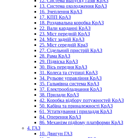
12. Система выпуску газів КрАЗ
13. Система охолодження КрАЗ
16. Зчеплення КрАЗ
17. КПП КрАЗ
18. Роздавальна коробка КрАЗ
22. Вали карданні КрАЗ
23. Міст передній КрАЗ
24. Міст задній КрАЗ
25. Міст середній КраЗ
27. Сідельний пристрій КрАЗ
28. Рама КрАЗ
29. Підвіска КрАЗ
30. Вісь передня КрАЗ
31. Колеса та ступиці КрАЗ
34. Рульове управління КрАЗ
35. Гальмівна система КрАЗ
37. Електрообладнання КрАЗ
38. Прилади КрАЗ
42. Коробка відбору потужностей КрАЗ
50. Кабіна та приналежності КрАЗ
61. Устаткування і приладдя КрАЗ
84. Оперення КрАЗ
86. Механізм підйому платформи КрАЗ
4. ГАЗ
10. Двигун ГАЗ