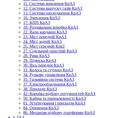
11. Система живлення КрАЗ
12. Система выпуску газів КрАЗ
13. Система охолодження КрАЗ
16. Зчеплення КрАЗ
17. КПП КрАЗ
18. Роздавальна коробка КрАЗ
22. Вали карданні КрАЗ
23. Міст передній КрАЗ
24. Міст задній КрАЗ
25. Міст середній КраЗ
27. Сідельний пристрій КрАЗ
28. Рама КрАЗ
29. Підвіска КрАЗ
30. Вісь передня КрАЗ
31. Колеса та ступиці КрАЗ
34. Рульове управління КрАЗ
35. Гальмівна система КрАЗ
37. Електрообладнання КрАЗ
38. Прилади КрАЗ
42. Коробка відбору потужностей КрАЗ
50. Кабіна та приналежності КрАЗ
61. Устаткування і приладдя КрАЗ
84. Оперення КрАЗ
86. Механізм підйому платформи КрАЗ
4. ГАЗ