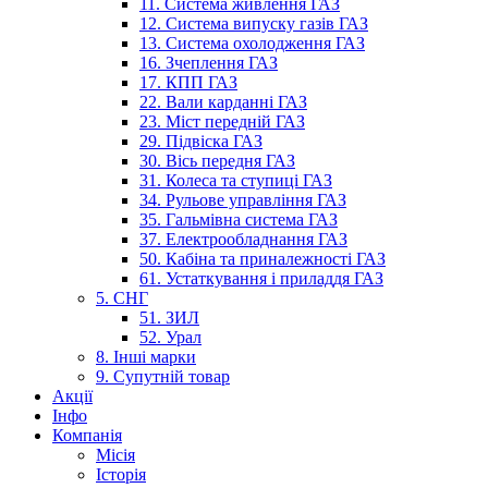
11. Система живлення ГАЗ
12. Система випуску газів ГАЗ
13. Система охолодження ГАЗ
16. Зчеплення ГАЗ
17. КПП ГАЗ
22. Вали карданні ГАЗ
23. Міст передній ГАЗ
29. Підвіска ГАЗ
30. Вісь передня ГАЗ
31. Колеса та ступиці ГАЗ
34. Рульове управління ГАЗ
35. Гальмівна система ГАЗ
37. Електрообладнання ГАЗ
50. Кабіна та приналежності ГАЗ
61. Устаткування і приладдя ГАЗ
5. СНГ
51. ЗИЛ
52. Урал
8. Інші марки
9. Супутній товар
Акції
Інфо
Компанія
Місія
Історія