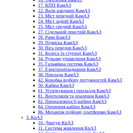
17. КПП КамАЗ
22. Вали карданні КамАЗ
23. Міст передній КамАЗ
24. Міст задній КамАЗ
25. Міст средній КамАЗ
27. Сідельний пристрій КамАЗ
28. Рама КамАЗ
29. Підвіска КамАЗ
30. Вісь передня КамАЗ
31. Колеса та ступиці КамАЗ
34. Рульове управління КамАЗ
35. Гальмівна система КамАЗ
37. Електрообладнання КамАЗ
38. Прилади КамАЗ
42. Коробка відбору потужностей КамАЗ
50. Кабіна КамАЗ
61. Устаткування і приладдя КамАЗ
81. Вентиляція та опалення КамАЗ
82. Приналежності кабіни КамАЗ
84. Оперення кабіни КамАЗ
86. Механізм підйому платформи КамАЗ
3. КрАЗ
10. Двигун КрАЗ
11. Система живлення КрАЗ