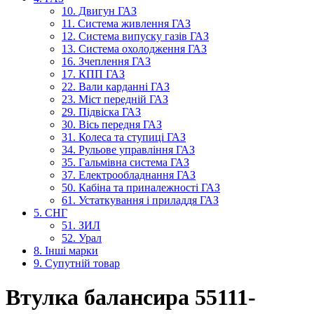
10. Двигун ГАЗ
11. Система живлення ГАЗ
12. Система випуску газів ГАЗ
13. Система охолодження ГАЗ
16. Зчеплення ГАЗ
17. КПП ГАЗ
22. Вали карданні ГАЗ
23. Міст передній ГАЗ
29. Підвіска ГАЗ
30. Вісь передня ГАЗ
31. Колеса та ступиці ГАЗ
34. Рульове управління ГАЗ
35. Гальмівна система ГАЗ
37. Електрообладнання ГАЗ
50. Кабіна та приналежності ГАЗ
61. Устаткування і приладдя ГАЗ
5. СНГ
51. ЗИЛ
52. Урал
8. Інші марки
9. Супутній товар
Втулка балансира 55111-