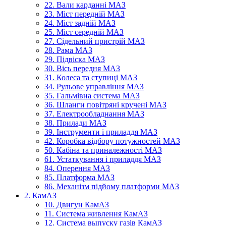
22. Вали карданні МАЗ
23. Міст передній МАЗ
24. Міст задній МАЗ
25. Міст середній МАЗ
27. Сідельний пристрій МАЗ
28. Рама МАЗ
29. Підвіска МАЗ
30. Вісь передня МАЗ
31. Колеса та ступиці МАЗ
34. Рульове управління МАЗ
35. Гальмівна система МАЗ
36. Шланги повітряні кручені МАЗ
37. Електрообладнання МАЗ
38. Прилади МАЗ
39. Інструменти і приладдя МАЗ
42. Коробка відбору потужностей МАЗ
50. Кабіна та приналежності МАЗ
61. Устаткування і приладдя МАЗ
84. Оперення МАЗ
85. Платформа МАЗ
86. Механізм підйому платформи МАЗ
2. КамАЗ
10. Двигун КамАЗ
11. Система живлення КамАЗ
12. Система выпуску газів КамАЗ