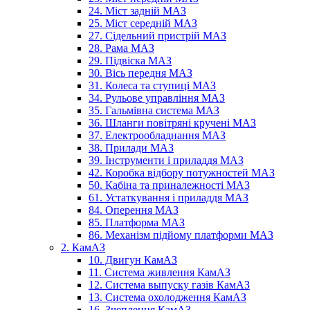
24. Міст задній МАЗ
25. Міст середній МАЗ
27. Сідельний пристрій МАЗ
28. Рама МАЗ
29. Підвіска МАЗ
30. Вісь передня МАЗ
31. Колеса та ступиці МАЗ
34. Рульове управління МАЗ
35. Гальмівна система МАЗ
36. Шланги повітряні кручені МАЗ
37. Електрообладнання МАЗ
38. Прилади МАЗ
39. Інструменти і приладдя МАЗ
42. Коробка відбору потужностей МАЗ
50. Кабіна та приналежності МАЗ
61. Устаткування і приладдя МАЗ
84. Оперення МАЗ
85. Платформа МАЗ
86. Механізм підйому платформи МАЗ
2. КамАЗ
10. Двигун КамАЗ
11. Система живлення КамАЗ
12. Система выпуску газів КамАЗ
13. Система охолодження КамАЗ
16. Зчеплення КамАЗ