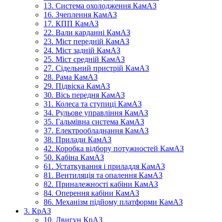
13. Система охолодження КамАЗ
16. Зчеплення КамАЗ
17. КПП КамАЗ
22. Вали карданні КамАЗ
23. Міст передній КамАЗ
24. Міст задній КамАЗ
25. Міст средній КамАЗ
27. Сідельний пристрій КамАЗ
28. Рама КамАЗ
29. Підвіска КамАЗ
30. Вісь передня КамАЗ
31. Колеса та ступиці КамАЗ
34. Рульове управління КамАЗ
35. Гальмівна система КамАЗ
37. Електрообладнання КамАЗ
38. Прилади КамАЗ
42. Коробка відбору потужностей КамАЗ
50. Кабіна КамАЗ
61. Устаткування і приладдя КамАЗ
81. Вентиляція та опалення КамАЗ
82. Приналежності кабіни КамАЗ
84. Оперення кабіни КамАЗ
86. Механізм підйому платформи КамАЗ
3. КрАЗ
10. Двигун КрАЗ