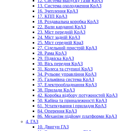
12. Система выпуску газів КрАЗ
13. Система охолодження КрАЗ
16. Зчеплення КрАЗ
17. КПП КрАЗ
18. Роздавальна коробка КрАЗ
22. Вали карданні КрАЗ
23. Міст передній КрАЗ
24. Міст задній КрАЗ
25. Міст середній КраЗ
27. Сідельний пристрій КрАЗ
28. Рама КрАЗ
29. Підвіска КрАЗ
30. Вісь передня КрАЗ
31. Колеса та ступиці КрАЗ
34. Рульове управління КрАЗ
35. Гальмівна система КрАЗ
37. Електрообладнання КрАЗ
38. Прилади КрАЗ
42. Коробка відбору потужностей КрАЗ
50. Кабіна та приналежності КрАЗ
61. Устаткування і приладдя КрАЗ
84. Оперення КрАЗ
86. Механізм підйому платформи КрАЗ
4. ГАЗ
10. Двигун ГАЗ