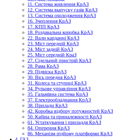
11. Система живлення КрАЗ
12. Система выпуску газів КрАЗ
13. Система охолодження КрАЗ
16. Зчеплення КрАЗ
17. КПП КрАЗ
18. Роздавальна коробка КрАЗ
22. Вали карданні КрАЗ
23. Міст передній КрАЗ
24. Міст задній КрАЗ
25. Міст середній КраЗ
27. Сідельний пристрій КрАЗ
28. Рама КрАЗ
29. Підвіска КрАЗ
30. Вісь передня КрАЗ
31. Колеса та ступиці КрАЗ
34. Рульове управління КрАЗ
35. Гальмівна система КрАЗ
37. Електрообладнання КрАЗ
38. Прилади КрАЗ
42. Коробка відбору потужностей КрАЗ
50. Кабіна та приналежності КрАЗ
61. Устаткування і приладдя КрАЗ
84. Оперення КрАЗ
86. Механізм підйому платформи КрАЗ
4. ГАЗ