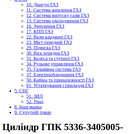
10. Двигун ГАЗ
11. Система живлення ГАЗ
12. Система випуску газів ГАЗ
13. Система охолодження ГАЗ
16. Зчеплення ГАЗ
17. КПП ГАЗ
22. Вали карданні ГАЗ
23. Міст передній ГАЗ
29. Підвіска ГАЗ
30. Вісь передня ГАЗ
31. Колеса та ступиці ГАЗ
34. Рульове управління ГАЗ
35. Гальмівна система ГАЗ
37. Електрообладнання ГАЗ
50. Кабіна та приналежності ГАЗ
61. Устаткування і приладдя ГАЗ
5. СНГ
51. ЗИЛ
52. Урал
8. Інші марки
9. Супутній товар
Циліндр ГПК 5336-3405005-