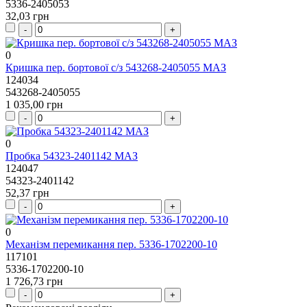
5336-2405053
32,03 грн
0
Кришка пер. бортової с/з 543268-2405055 МАЗ
124034
543268-2405055
1 035,00 грн
0
Пробка 54323-2401142 МАЗ
124047
54323-2401142
52,37 грн
0
Механізм перемикання пер. 5336-1702200-10
117101
5336-1702200-10
1 726,73 грн