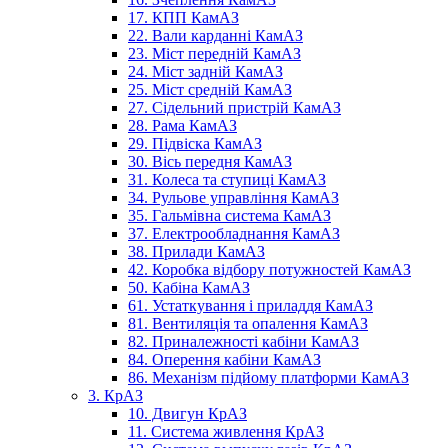
17. КПП КамАЗ
22. Вали карданні КамАЗ
23. Міст передній КамАЗ
24. Міст задній КамАЗ
25. Міст средній КамАЗ
27. Сідельний пристрій КамАЗ
28. Рама КамАЗ
29. Підвіска КамАЗ
30. Вісь передня КамАЗ
31. Колеса та ступиці КамАЗ
34. Рульове управління КамАЗ
35. Гальмівна система КамАЗ
37. Електрообладнання КамАЗ
38. Прилади КамАЗ
42. Коробка відбору потужностей КамАЗ
50. Кабіна КамАЗ
61. Устаткування і приладдя КамАЗ
81. Вентиляція та опалення КамАЗ
82. Приналежності кабіни КамАЗ
84. Оперення кабіни КамАЗ
86. Механізм підйому платформи КамАЗ
3. КрАЗ
10. Двигун КрАЗ
11. Система живлення КрАЗ