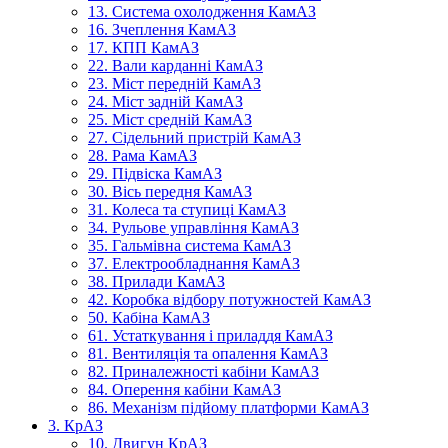
13. Система охолодження КамАЗ
16. Зчеплення КамАЗ
17. КПП КамАЗ
22. Вали карданні КамАЗ
23. Міст передній КамАЗ
24. Міст задній КамАЗ
25. Міст средній КамАЗ
27. Сідельний пристрій КамАЗ
28. Рама КамАЗ
29. Підвіска КамАЗ
30. Вісь передня КамАЗ
31. Колеса та ступиці КамАЗ
34. Рульове управління КамАЗ
35. Гальмівна система КамАЗ
37. Електрообладнання КамАЗ
38. Прилади КамАЗ
42. Коробка відбору потужностей КамАЗ
50. Кабіна КамАЗ
61. Устаткування і приладдя КамАЗ
81. Вентиляція та опалення КамАЗ
82. Приналежності кабіни КамАЗ
84. Оперення кабіни КамАЗ
86. Механізм підйому платформи КамАЗ
3. КрАЗ
10. Двигун КрАЗ