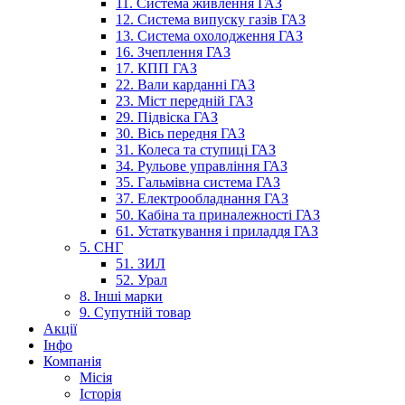
11. Система живлення ГАЗ
12. Система випуску газів ГАЗ
13. Система охолодження ГАЗ
16. Зчеплення ГАЗ
17. КПП ГАЗ
22. Вали карданні ГАЗ
23. Міст передній ГАЗ
29. Підвіска ГАЗ
30. Вісь передня ГАЗ
31. Колеса та ступиці ГАЗ
34. Рульове управління ГАЗ
35. Гальмівна система ГАЗ
37. Електрообладнання ГАЗ
50. Кабіна та приналежності ГАЗ
61. Устаткування і приладдя ГАЗ
5. СНГ
51. ЗИЛ
52. Урал
8. Інші марки
9. Супутній товар
Акції
Інфо
Компанія
Місія
Історія