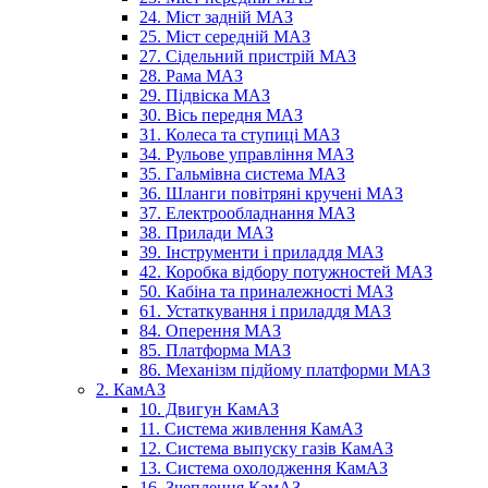
24. Міст задній МАЗ
25. Міст середній МАЗ
27. Сідельний пристрій МАЗ
28. Рама МАЗ
29. Підвіска МАЗ
30. Вісь передня МАЗ
31. Колеса та ступиці МАЗ
34. Рульове управління МАЗ
35. Гальмівна система МАЗ
36. Шланги повітряні кручені МАЗ
37. Електрообладнання МАЗ
38. Прилади МАЗ
39. Інструменти і приладдя МАЗ
42. Коробка відбору потужностей МАЗ
50. Кабіна та приналежності МАЗ
61. Устаткування і приладдя МАЗ
84. Оперення МАЗ
85. Платформа МАЗ
86. Механізм підйому платформи МАЗ
2. КамАЗ
10. Двигун КамАЗ
11. Система живлення КамАЗ
12. Система выпуску газів КамАЗ
13. Система охолодження КамАЗ
16. Зчеплення КамАЗ