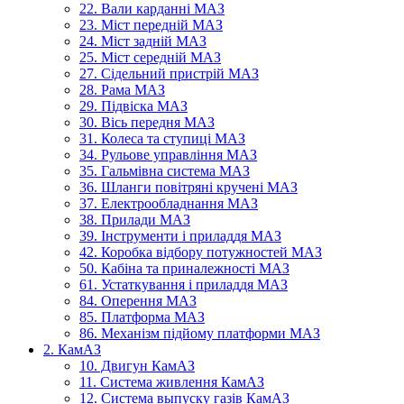
22. Вали карданні МАЗ
23. Міст передній МАЗ
24. Міст задній МАЗ
25. Міст середній МАЗ
27. Сідельний пристрій МАЗ
28. Рама МАЗ
29. Підвіска МАЗ
30. Вісь передня МАЗ
31. Колеса та ступиці МАЗ
34. Рульове управління МАЗ
35. Гальмівна система МАЗ
36. Шланги повітряні кручені МАЗ
37. Електрообладнання МАЗ
38. Прилади МАЗ
39. Інструменти і приладдя МАЗ
42. Коробка відбору потужностей МАЗ
50. Кабіна та приналежності МАЗ
61. Устаткування і приладдя МАЗ
84. Оперення МАЗ
85. Платформа МАЗ
86. Механізм підйому платформи МАЗ
2. КамАЗ
10. Двигун КамАЗ
11. Система живлення КамАЗ
12. Система выпуску газів КамАЗ