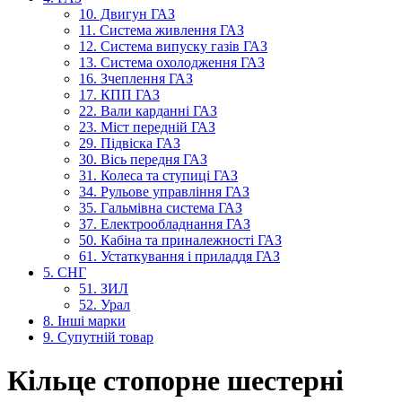
10. Двигун ГАЗ
11. Система живлення ГАЗ
12. Система випуску газів ГАЗ
13. Система охолодження ГАЗ
16. Зчеплення ГАЗ
17. КПП ГАЗ
22. Вали карданні ГАЗ
23. Міст передній ГАЗ
29. Підвіска ГАЗ
30. Вісь передня ГАЗ
31. Колеса та ступиці ГАЗ
34. Рульове управління ГАЗ
35. Гальмівна система ГАЗ
37. Електрообладнання ГАЗ
50. Кабіна та приналежності ГАЗ
61. Устаткування і приладдя ГАЗ
5. СНГ
51. ЗИЛ
52. Урал
8. Інші марки
9. Супутній товар
Кільце стопорне шестерні