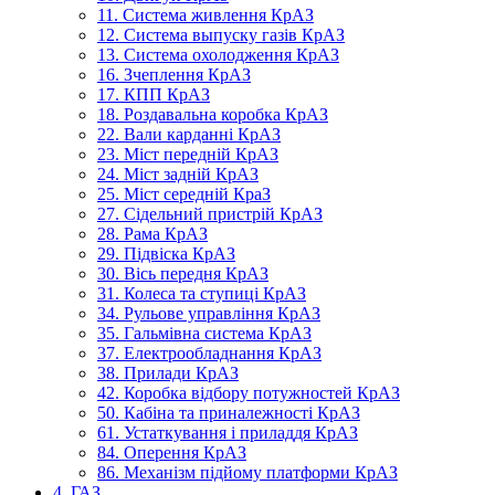
11. Система живлення КрАЗ
12. Система выпуску газів КрАЗ
13. Система охолодження КрАЗ
16. Зчеплення КрАЗ
17. КПП КрАЗ
18. Роздавальна коробка КрАЗ
22. Вали карданні КрАЗ
23. Міст передній КрАЗ
24. Міст задній КрАЗ
25. Міст середній КраЗ
27. Сідельний пристрій КрАЗ
28. Рама КрАЗ
29. Підвіска КрАЗ
30. Вісь передня КрАЗ
31. Колеса та ступиці КрАЗ
34. Рульове управління КрАЗ
35. Гальмівна система КрАЗ
37. Електрообладнання КрАЗ
38. Прилади КрАЗ
42. Коробка відбору потужностей КрАЗ
50. Кабіна та приналежності КрАЗ
61. Устаткування і приладдя КрАЗ
84. Оперення КрАЗ
86. Механізм підйому платформи КрАЗ
4. ГАЗ