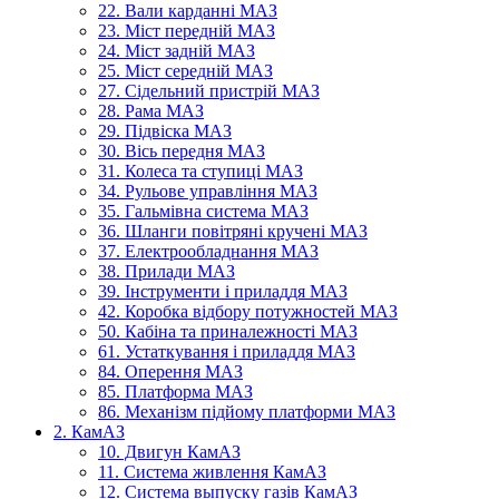
22. Вали карданні МАЗ
23. Міст передній МАЗ
24. Міст задній МАЗ
25. Міст середній МАЗ
27. Сідельний пристрій МАЗ
28. Рама МАЗ
29. Підвіска МАЗ
30. Вісь передня МАЗ
31. Колеса та ступиці МАЗ
34. Рульове управління МАЗ
35. Гальмівна система МАЗ
36. Шланги повітряні кручені МАЗ
37. Електрообладнання МАЗ
38. Прилади МАЗ
39. Інструменти і приладдя МАЗ
42. Коробка відбору потужностей МАЗ
50. Кабіна та приналежності МАЗ
61. Устаткування і приладдя МАЗ
84. Оперення МАЗ
85. Платформа МАЗ
86. Механізм підйому платформи МАЗ
2. КамАЗ
10. Двигун КамАЗ
11. Система живлення КамАЗ
12. Система выпуску газів КамАЗ