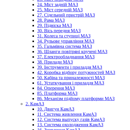
24. Міст задній МАЗ
25. Міст середній МАЗ
27. Сідельний пристрій МАЗ
28. Рама МАЗ
29. Підвіска МАЗ
30. Вісь передня МАЗ
31. Колеса та ступиці МАЗ
34. Рульове управління МАЗ
35. Гальмівна система МАЗ
36. Шланги повітряні кручені МАЗ
37. Електрообладнання МАЗ
38. Прилади МАЗ
39. Інструменти і приладдя МАЗ
42. Коробка відбору потужностей МАЗ
50. Кабіна та приналежності МАЗ
61. Устаткування і приладдя МАЗ
84. Оперення МАЗ
85. Платформа МАЗ
86. Механізм підйому платформи МАЗ
2. КамАЗ
10. Двигун КамАЗ
11. Система живлення КамАЗ
12. Система выпуску газів КамАЗ
13. Система охолодження КамАЗ
16. Зчеплення КамАЗ