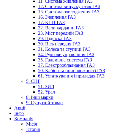
11. Система живлення ГАЗ
12. Система випуску газів ГАЗ
13. Система охолодження ГАЗ
16. Зчеплення ГАЗ
17. КПП ГАЗ
22. Вали карданні ГАЗ
23. Міст передній ГАЗ
29. Підвіска ГАЗ
30. Вісь передня ГАЗ
31. Колеса та ступиці ГАЗ
34. Рульове управління ГАЗ
35. Гальмівна система ГАЗ
37. Електрообладнання ГАЗ
50. Кабіна та приналежності ГАЗ
61. Устаткування і приладдя ГАЗ
5. СНГ
51. ЗИЛ
52. Урал
8. Інші марки
9. Супутній товар
Акції
Інфо
Компанія
Місія
Історія