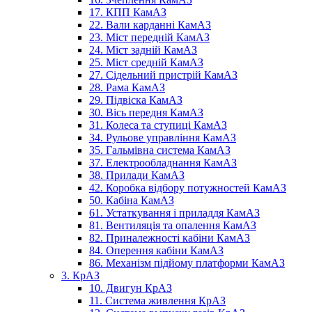
17. КПП КамАЗ
22. Вали карданні КамАЗ
23. Міст передній КамАЗ
24. Міст задній КамАЗ
25. Міст средній КамАЗ
27. Сідельний пристрій КамАЗ
28. Рама КамАЗ
29. Підвіска КамАЗ
30. Вісь передня КамАЗ
31. Колеса та ступиці КамАЗ
34. Рульове управління КамАЗ
35. Гальмівна система КамАЗ
37. Електрообладнання КамАЗ
38. Прилади КамАЗ
42. Коробка відбору потужностей КамАЗ
50. Кабіна КамАЗ
61. Устаткування і приладдя КамАЗ
81. Вентиляція та опалення КамАЗ
82. Приналежності кабіни КамАЗ
84. Оперення кабіни КамАЗ
86. Механізм підйому платформи КамАЗ
3. КрАЗ
10. Двигун КрАЗ
11. Система живлення КрАЗ