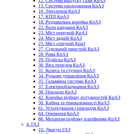
12. Система выпуску газів КрАЗ
13. Система охолодження КрАЗ
16. Зчеплення КрАЗ
17. КПП КрАЗ
18. Роздавальна коробка КрАЗ
22. Вали карданні КрАЗ
23. Міст передній КрАЗ
24. Міст задній КрАЗ
25. Міст середній КраЗ
27. Сідельний пристрій КрАЗ
28. Рама КрАЗ
29. Підвіска КрАЗ
30. Вісь передня КрАЗ
31. Колеса та ступиці КрАЗ
34. Рульове управління КрАЗ
35. Гальмівна система КрАЗ
37. Електрообладнання КрАЗ
38. Прилади КрАЗ
42. Коробка відбору потужностей КрАЗ
50. Кабіна та приналежності КрАЗ
61. Устаткування і приладдя КрАЗ
84. Оперення КрАЗ
86. Механізм підйому платформи КрАЗ
4. ГАЗ
10. Двигун ГАЗ