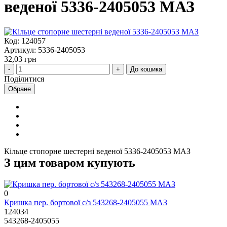
веденої 5336-2405053 МАЗ
Код: 124057
Артикул: 5336-2405053
32,03 грн
До кошика
Поділитися
Обране
Кільце стопорне шестерні веденої 5336-2405053 МАЗ
З цим товаром купують
0
Кришка пер. бортової с/з 543268-2405055 МАЗ
124034
543268-2405055