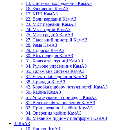
13. Система охолодження КамАЗ
16. Зчеплення КамАЗ
17. КПП КамАЗ
22. Вали карданні КамАЗ
23. Міст передній КамАЗ
24. Міст задній КамАЗ
25. Міст средній КамАЗ
27. Сідельний пристрій КамАЗ
28. Рама КамАЗ
29. Підвіска КамАЗ
30. Вісь передня КамАЗ
31. Колеса та ступиці КамАЗ
34. Рульове управління КамАЗ
35. Гальмівна система КамАЗ
37. Електрообладнання КамАЗ
38. Прилади КамАЗ
42. Коробка відбору потужностей КамАЗ
50. Кабіна КамАЗ
61. Устаткування і приладдя КамАЗ
81. Вентиляція та опалення КамАЗ
82. Приналежності кабіни КамАЗ
84. Оперення кабіни КамАЗ
86. Механізм підйому платформи КамАЗ
3. КрАЗ
10. Двигун КрАЗ