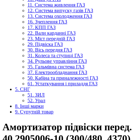
11. Система живлення ГАЗ
12. Система випуску газів ГАЗ
13. Система охолодження ГАЗ
16. Зчеплення ГАЗ
17. КПП ГАЗ
22. Вали карданні ГАЗ
23. Міст передній ГАЗ
29. Підвіска ГАЗ
30. Вісь передня ГАЗ
31. Колеса та ступиці ГАЗ
34. Рульове управління ГАЗ
35. Гальмівна система ГАЗ
37. Електрообладнання ГАЗ
50. Кабіна та приналежності ГАЗ
61. Устаткування і приладдя ГАЗ
5. СНГ
51. ЗИЛ
52. Урал
8. Інші марки
9. Супутній товар
Амортизатор підвіски перед.
40.2905006-10 (300/480, 4370)