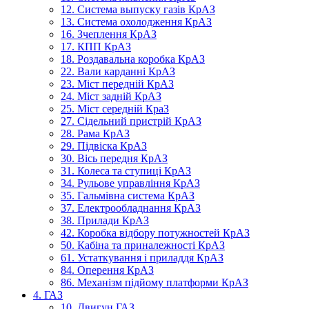
12. Система выпуску газів КрАЗ
13. Система охолодження КрАЗ
16. Зчеплення КрАЗ
17. КПП КрАЗ
18. Роздавальна коробка КрАЗ
22. Вали карданні КрАЗ
23. Міст передній КрАЗ
24. Міст задній КрАЗ
25. Міст середній КраЗ
27. Сідельний пристрій КрАЗ
28. Рама КрАЗ
29. Підвіска КрАЗ
30. Вісь передня КрАЗ
31. Колеса та ступиці КрАЗ
34. Рульове управління КрАЗ
35. Гальмівна система КрАЗ
37. Електрообладнання КрАЗ
38. Прилади КрАЗ
42. Коробка відбору потужностей КрАЗ
50. Кабіна та приналежності КрАЗ
61. Устаткування і приладдя КрАЗ
84. Оперення КрАЗ
86. Механізм підйому платформи КрАЗ
4. ГАЗ
10. Двигун ГАЗ