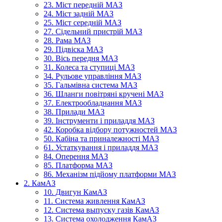
23. Міст передній МАЗ
24. Міст задній МАЗ
25. Міст середній МАЗ
27. Сідельний пристрій МАЗ
28. Рама МАЗ
29. Підвіска МАЗ
30. Вісь передня МАЗ
31. Колеса та ступиці МАЗ
34. Рульове управління МАЗ
35. Гальмівна система МАЗ
36. Шланги повітряні кручені МАЗ
37. Електрообладнання МАЗ
38. Прилади МАЗ
39. Інструменти і приладдя МАЗ
42. Коробка відбору потужностей МАЗ
50. Кабіна та приналежності МАЗ
61. Устаткування і приладдя МАЗ
84. Оперення МАЗ
85. Платформа МАЗ
86. Механізм підйому платформи МАЗ
2. КамАЗ
10. Двигун КамАЗ
11. Система живлення КамАЗ
12. Система выпуску газів КамАЗ
13. Система охолодження КамАЗ