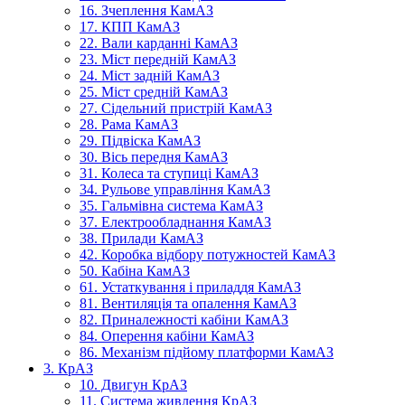
16. Зчеплення КамАЗ
17. КПП КамАЗ
22. Вали карданні КамАЗ
23. Міст передній КамАЗ
24. Міст задній КамАЗ
25. Міст средній КамАЗ
27. Сідельний пристрій КамАЗ
28. Рама КамАЗ
29. Підвіска КамАЗ
30. Вісь передня КамАЗ
31. Колеса та ступиці КамАЗ
34. Рульове управління КамАЗ
35. Гальмівна система КамАЗ
37. Електрообладнання КамАЗ
38. Прилади КамАЗ
42. Коробка відбору потужностей КамАЗ
50. Кабіна КамАЗ
61. Устаткування і приладдя КамАЗ
81. Вентиляція та опалення КамАЗ
82. Приналежності кабіни КамАЗ
84. Оперення кабіни КамАЗ
86. Механізм підйому платформи КамАЗ
3. КрАЗ
10. Двигун КрАЗ
11. Система живлення КрАЗ