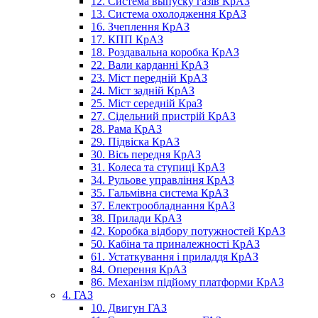
12. Система выпуску газів КрАЗ
13. Система охолодження КрАЗ
16. Зчеплення КрАЗ
17. КПП КрАЗ
18. Роздавальна коробка КрАЗ
22. Вали карданні КрАЗ
23. Міст передній КрАЗ
24. Міст задній КрАЗ
25. Міст середній КраЗ
27. Сідельний пристрій КрАЗ
28. Рама КрАЗ
29. Підвіска КрАЗ
30. Вісь передня КрАЗ
31. Колеса та ступиці КрАЗ
34. Рульове управління КрАЗ
35. Гальмівна система КрАЗ
37. Електрообладнання КрАЗ
38. Прилади КрАЗ
42. Коробка відбору потужностей КрАЗ
50. Кабіна та приналежності КрАЗ
61. Устаткування і приладдя КрАЗ
84. Оперення КрАЗ
86. Механізм підйому платформи КрАЗ
4. ГАЗ
10. Двигун ГАЗ