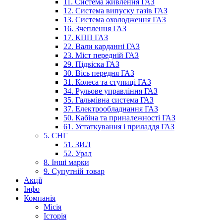
11. Система живлення ГАЗ
12. Система випуску газів ГАЗ
13. Система охолодження ГАЗ
16. Зчеплення ГАЗ
17. КПП ГАЗ
22. Вали карданні ГАЗ
23. Міст передній ГАЗ
29. Підвіска ГАЗ
30. Вісь передня ГАЗ
31. Колеса та ступиці ГАЗ
34. Рульове управління ГАЗ
35. Гальмівна система ГАЗ
37. Електрообладнання ГАЗ
50. Кабіна та приналежності ГАЗ
61. Устаткування і приладдя ГАЗ
5. СНГ
51. ЗИЛ
52. Урал
8. Інші марки
9. Супутній товар
Акції
Інфо
Компанія
Місія
Історія