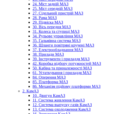
24. Міст задній МАЗ
25. Міст середній МАЗ
27. Сідельний пристрій МАЗ
28. Рама МАЗ
29. Підвіска МАЗ
30. Вісь передня МАЗ
31. Колеса та ступиці МАЗ
34. Рульове управління МАЗ
35. Гальмівна система МАЗ
36. Шланги повітряні кручені МАЗ
37. Електрообладнання МАЗ
38. Прилади МАЗ
39. Інструменти і приладдя МАЗ
42. Коробка відбору потужностей МАЗ
50. Кабіна та приналежності МАЗ
61. Устаткування і приладдя МАЗ
84. Оперення МАЗ
85. Платформа МАЗ
86. Механізм підйому платформи МАЗ
2. КамАЗ
10. Двигун КамАЗ
11. Система живлення КамАЗ
12. Система выпуску газів КамАЗ
13. Система охолодження КамАЗ
16. Зчеплення КамАЗ