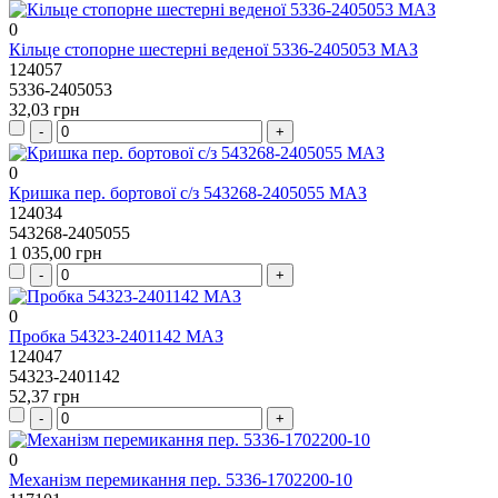
0
Кільце стопорне шестерні веденої 5336-2405053 МАЗ
124057
5336-2405053
32,03 грн
0
Кришка пер. бортової с/з 543268-2405055 МАЗ
124034
543268-2405055
1 035,00 грн
0
Пробка 54323-2401142 МАЗ
124047
54323-2401142
52,37 грн
0
Механізм перемикання пер. 5336-1702200-10