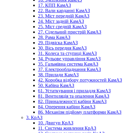
17. КПП КамАЗ
22. Вали карданні КамАЗ
23. Міст передній КамАЗ
24. Міст задній КамАЗ
25. Міст средній КамАЗ
27. Сідельний пристрій КамАЗ
28. Рама КамАЗ
29. Підвіска КамАЗ
30. Вісь передня КамАЗ
31. Колеса та ступиці КамАЗ
34. Рульове управління КамАЗ
35. Гальмівна система КамАЗ
37. Електрообладнання КамАЗ
38. Прилади КамАЗ
42. Коробка відбору потужностей КамАЗ
50. Кабіна КамАЗ
61. Устаткування і приладдя КамАЗ
81. Вентиляція та опалення КамАЗ
82. Приналежності кабіни КамАЗ
84. Оперення кабіни КамАЗ
86. Механізм підйому платформи КамАЗ
3. КрАЗ
10. Двигун КрАЗ
11. Система живлення КрАЗ