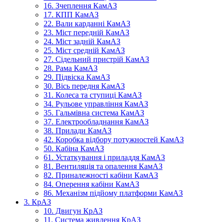
16. Зчеплення КамАЗ
17. КПП КамАЗ
22. Вали карданні КамАЗ
23. Міст передній КамАЗ
24. Міст задній КамАЗ
25. Міст средній КамАЗ
27. Сідельний пристрій КамАЗ
28. Рама КамАЗ
29. Підвіска КамАЗ
30. Вісь передня КамАЗ
31. Колеса та ступиці КамАЗ
34. Рульове управління КамАЗ
35. Гальмівна система КамАЗ
37. Електрообладнання КамАЗ
38. Прилади КамАЗ
42. Коробка відбору потужностей КамАЗ
50. Кабіна КамАЗ
61. Устаткування і приладдя КамАЗ
81. Вентиляція та опалення КамАЗ
82. Приналежності кабіни КамАЗ
84. Оперення кабіни КамАЗ
86. Механізм підйому платформи КамАЗ
3. КрАЗ
10. Двигун КрАЗ
11. Система живлення КрАЗ