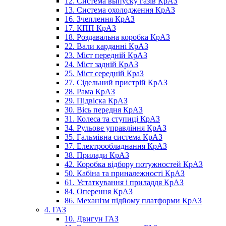
12. Система выпуску газів КрАЗ
13. Система охолодження КрАЗ
16. Зчеплення КрАЗ
17. КПП КрАЗ
18. Роздавальна коробка КрАЗ
22. Вали карданні КрАЗ
23. Міст передній КрАЗ
24. Міст задній КрАЗ
25. Міст середній КраЗ
27. Сідельний пристрій КрАЗ
28. Рама КрАЗ
29. Підвіска КрАЗ
30. Вісь передня КрАЗ
31. Колеса та ступиці КрАЗ
34. Рульове управління КрАЗ
35. Гальмівна система КрАЗ
37. Електрообладнання КрАЗ
38. Прилади КрАЗ
42. Коробка відбору потужностей КрАЗ
50. Кабіна та приналежності КрАЗ
61. Устаткування і приладдя КрАЗ
84. Оперення КрАЗ
86. Механізм підйому платформи КрАЗ
4. ГАЗ
10. Двигун ГАЗ