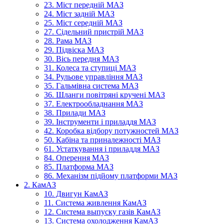
23. Міст передній МАЗ
24. Міст задній МАЗ
25. Міст середній МАЗ
27. Сідельний пристрій МАЗ
28. Рама МАЗ
29. Підвіска МАЗ
30. Вісь передня МАЗ
31. Колеса та ступиці МАЗ
34. Рульове управління МАЗ
35. Гальмівна система МАЗ
36. Шланги повітряні кручені МАЗ
37. Електрообладнання МАЗ
38. Прилади МАЗ
39. Інструменти і приладдя МАЗ
42. Коробка відбору потужностей МАЗ
50. Кабіна та приналежності МАЗ
61. Устаткування і приладдя МАЗ
84. Оперення МАЗ
85. Платформа МАЗ
86. Механізм підйому платформи МАЗ
2. КамАЗ
10. Двигун КамАЗ
11. Система живлення КамАЗ
12. Система выпуску газів КамАЗ
13. Система охолодження КамАЗ