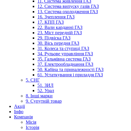
11. Система живлення ГАЗ
12. Система випуску газів ГАЗ
13. Система охолодження ГАЗ
16. Зчеплення ГАЗ
17. КПП ГАЗ
22. Вали карданні ГАЗ
23. Міст передній ГАЗ
29. Підвіска ГАЗ
30. Вісь передня ГАЗ
31. Колеса та ступиці ГАЗ
34. Рульове управління ГАЗ
35. Гальмівна система ГАЗ
37. Електрообладнання ГАЗ
50. Кабіна та приналежності ГАЗ
61. Устаткування і приладдя ГАЗ
5. СНГ
51. ЗИЛ
52. Урал
8. Інші марки
9. Супутній товар
Акції
Інфо
Компанія
Місія
Історія