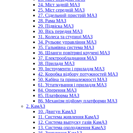
24. Міст задній МАЗ
25. Міст середній МАЗ
27. Сідельний пристрій МАЗ
28. Рама МАЗ
29. Підвіска МАЗ
30. Вісь передня МАЗ
31. Колеса та ступиці МАЗ
34. Рульове управління МАЗ
35. Гальмівна система МАЗ
36. Шланги повітряні кручені МАЗ
37. Електрообладнання МАЗ
38. Прилади МАЗ
39. Інструменти і приладдя МАЗ
42. Коробка відбору потужностей МАЗ
50. Кабіна та приналежності МАЗ
61. Устаткування і приладдя МАЗ
84. Оперення МАЗ
85. Платформа МАЗ
86. Механізм підйому платформи МАЗ
2. КамАЗ
10. Двигун КамАЗ
11. Система живлення КамАЗ
12. Система выпуску газів КамАЗ
13. Система охолодження КамАЗ
16. Зчеплення КамАЗ