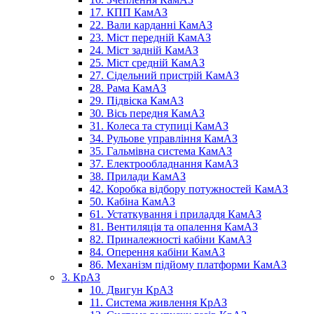
17. КПП КамАЗ
22. Вали карданні КамАЗ
23. Міст передній КамАЗ
24. Міст задній КамАЗ
25. Міст средній КамАЗ
27. Сідельний пристрій КамАЗ
28. Рама КамАЗ
29. Підвіска КамАЗ
30. Вісь передня КамАЗ
31. Колеса та ступиці КамАЗ
34. Рульове управління КамАЗ
35. Гальмівна система КамАЗ
37. Електрообладнання КамАЗ
38. Прилади КамАЗ
42. Коробка відбору потужностей КамАЗ
50. Кабіна КамАЗ
61. Устаткування і приладдя КамАЗ
81. Вентиляція та опалення КамАЗ
82. Приналежності кабіни КамАЗ
84. Оперення кабіни КамАЗ
86. Механізм підйому платформи КамАЗ
3. КрАЗ
10. Двигун КрАЗ
11. Система живлення КрАЗ