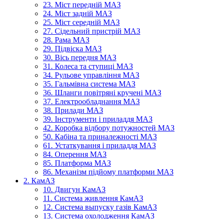
23. Міст передній МАЗ
24. Міст задній МАЗ
25. Міст середній МАЗ
27. Сідельний пристрій МАЗ
28. Рама МАЗ
29. Підвіска МАЗ
30. Вісь передня МАЗ
31. Колеса та ступиці МАЗ
34. Рульове управління МАЗ
35. Гальмівна система МАЗ
36. Шланги повітряні кручені МАЗ
37. Електрообладнання МАЗ
38. Прилади МАЗ
39. Інструменти і приладдя МАЗ
42. Коробка відбору потужностей МАЗ
50. Кабіна та приналежності МАЗ
61. Устаткування і приладдя МАЗ
84. Оперення МАЗ
85. Платформа МАЗ
86. Механізм підйому платформи МАЗ
2. КамАЗ
10. Двигун КамАЗ
11. Система живлення КамАЗ
12. Система выпуску газів КамАЗ
13. Система охолодження КамАЗ