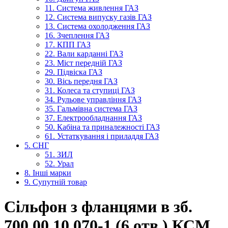
11. Система живлення ГАЗ
12. Система випуску газів ГАЗ
13. Система охолодження ГАЗ
16. Зчеплення ГАЗ
17. КПП ГАЗ
22. Вали карданні ГАЗ
23. Міст передній ГАЗ
29. Підвіска ГАЗ
30. Вісь передня ГАЗ
31. Колеса та ступиці ГАЗ
34. Рульове управління ГАЗ
35. Гальмівна система ГАЗ
37. Електрообладнання ГАЗ
50. Кабіна та приналежності ГАЗ
61. Устаткування і приладдя ГАЗ
5. СНГ
51. ЗИЛ
52. Урал
8. Інші марки
9. Супутній товар
Сільфон з фланцями в зб.
700.00.10.070-1 (6 отв.) КСМ