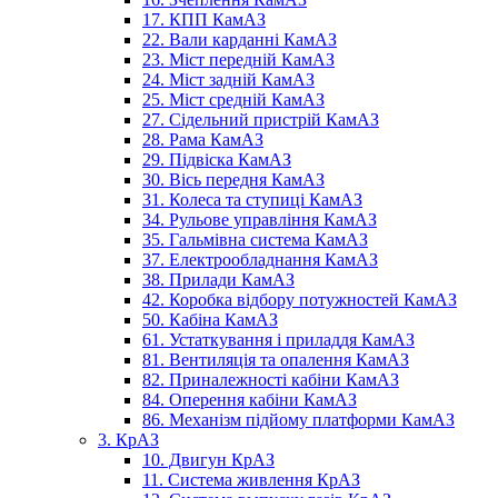
17. КПП КамАЗ
22. Вали карданні КамАЗ
23. Міст передній КамАЗ
24. Міст задній КамАЗ
25. Міст средній КамАЗ
27. Сідельний пристрій КамАЗ
28. Рама КамАЗ
29. Підвіска КамАЗ
30. Вісь передня КамАЗ
31. Колеса та ступиці КамАЗ
34. Рульове управління КамАЗ
35. Гальмівна система КамАЗ
37. Електрообладнання КамАЗ
38. Прилади КамАЗ
42. Коробка відбору потужностей КамАЗ
50. Кабіна КамАЗ
61. Устаткування і приладдя КамАЗ
81. Вентиляція та опалення КамАЗ
82. Приналежності кабіни КамАЗ
84. Оперення кабіни КамАЗ
86. Механізм підйому платформи КамАЗ
3. КрАЗ
10. Двигун КрАЗ
11. Система живлення КрАЗ