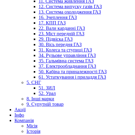
11. Система живлення ГАЗ
12. Система випуску газів ГАЗ
13. Система охолодження ГАЗ
16. Зчеплення ГАЗ
17. КПП ГАЗ
22. Вали карданні ГАЗ
23. Міст передній ГАЗ
29. Підвіска ГАЗ
30. Вісь передня ГАЗ
31. Колеса та ступиці ГАЗ
34. Рульове управління ГАЗ
35. Гальмівна система ГАЗ
37. Електрообладнання ГАЗ
50. Кабіна та приналежності ГАЗ
61. Устаткування і приладдя ГАЗ
5. СНГ
51. ЗИЛ
52. Урал
8. Інші марки
9. Супутній товар
Акції
Інфо
Компанія
Місія
Історія