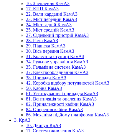
16. Зчеплення КамАЗ
17. КПП КамАЗ
22. Вали карданні КамАЗ
23. Міст передній КамАЗ
24. Міст задній КамАЗ
25. Міст средній КамАЗ
27. Сідельний пристрій КамАЗ
28. Рама КамАЗ
29. Підвіска КамАЗ
30. Вісь передня КамАЗ
31. Колеса та ступиці КамАЗ
34. Рульове управління КамАЗ
35. Гальмівна система КамАЗ
37. Електрообладнання КамАЗ
38. Прилади КамАЗ
42. Коробка відбору потужностей КамАЗ
50. Кабіна КамАЗ
61. Устаткування і приладдя КамАЗ
81. Вентиляція та опалення КамАЗ
82. Приналежності кабіни КамАЗ
84. Оперення кабіни КамАЗ
86. Механізм підйому платформи КамАЗ
3. КрАЗ
10. Двигун КрАЗ
11. Система живлення КрАЗ