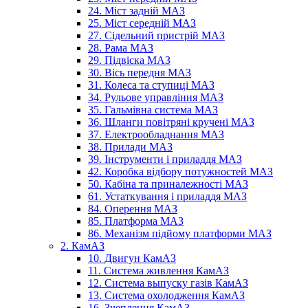
24. Міст задній МАЗ
25. Міст середній МАЗ
27. Сідельний пристрій МАЗ
28. Рама МАЗ
29. Підвіска МАЗ
30. Вісь передня МАЗ
31. Колеса та ступиці МАЗ
34. Рульове управління МАЗ
35. Гальмівна система МАЗ
36. Шланги повітряні кручені МАЗ
37. Електрообладнання МАЗ
38. Прилади МАЗ
39. Інструменти і приладдя МАЗ
42. Коробка відбору потужностей МАЗ
50. Кабіна та приналежності МАЗ
61. Устаткування і приладдя МАЗ
84. Оперення МАЗ
85. Платформа МАЗ
86. Механізм підйому платформи МАЗ
2. КамАЗ
10. Двигун КамАЗ
11. Система живлення КамАЗ
12. Система выпуску газів КамАЗ
13. Система охолодження КамАЗ
16. Зчеплення КамАЗ