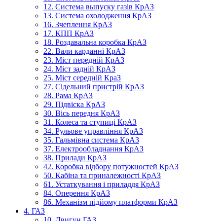
12. Система выпуску газів КрАЗ
13. Система охолодження КрАЗ
16. Зчеплення КрАЗ
17. КПП КрАЗ
18. Роздавальна коробка КрАЗ
22. Вали карданні КрАЗ
23. Міст передній КрАЗ
24. Міст задній КрАЗ
25. Міст середній КраЗ
27. Сідельний пристрій КрАЗ
28. Рама КрАЗ
29. Підвіска КрАЗ
30. Вісь передня КрАЗ
31. Колеса та ступиці КрАЗ
34. Рульове управління КрАЗ
35. Гальмівна система КрАЗ
37. Електрообладнання КрАЗ
38. Прилади КрАЗ
42. Коробка відбору потужностей КрАЗ
50. Кабіна та приналежності КрАЗ
61. Устаткування і приладдя КрАЗ
84. Оперення КрАЗ
86. Механізм підйому платформи КрАЗ
4. ГАЗ
10. Двигун ГАЗ