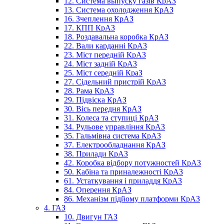
12. Система выпуску газів КрАЗ
13. Система охолодження КрАЗ
16. Зчеплення КрАЗ
17. КПП КрАЗ
18. Роздавальна коробка КрАЗ
22. Вали карданні КрАЗ
23. Міст передній КрАЗ
24. Міст задній КрАЗ
25. Міст середній КраЗ
27. Сідельний пристрій КрАЗ
28. Рама КрАЗ
29. Підвіска КрАЗ
30. Вісь передня КрАЗ
31. Колеса та ступиці КрАЗ
34. Рульове управління КрАЗ
35. Гальмівна система КрАЗ
37. Електрообладнання КрАЗ
38. Прилади КрАЗ
42. Коробка відбору потужностей КрАЗ
50. Кабіна та приналежності КрАЗ
61. Устаткування і приладдя КрАЗ
84. Оперення КрАЗ
86. Механізм підйому платформи КрАЗ
4. ГАЗ
10. Двигун ГАЗ