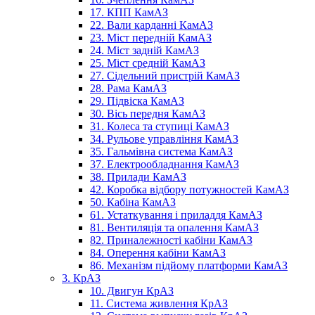
17. КПП КамАЗ
22. Вали карданні КамАЗ
23. Міст передній КамАЗ
24. Міст задній КамАЗ
25. Міст средній КамАЗ
27. Сідельний пристрій КамАЗ
28. Рама КамАЗ
29. Підвіска КамАЗ
30. Вісь передня КамАЗ
31. Колеса та ступиці КамАЗ
34. Рульове управління КамАЗ
35. Гальмівна система КамАЗ
37. Електрообладнання КамАЗ
38. Прилади КамАЗ
42. Коробка відбору потужностей КамАЗ
50. Кабіна КамАЗ
61. Устаткування і приладдя КамАЗ
81. Вентиляція та опалення КамАЗ
82. Приналежності кабіни КамАЗ
84. Оперення кабіни КамАЗ
86. Механізм підйому платформи КамАЗ
3. КрАЗ
10. Двигун КрАЗ
11. Система живлення КрАЗ