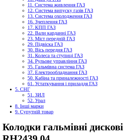
11. Система живлення ГАЗ
12. Система випуску газів ГАЗ
13. Система охолодження ГАЗ
16. Зчеплення ГАЗ
17. КПП ГАЗ
22. Вали карданні ГАЗ
23. Міст передній ГАЗ
29. Підвіска ГАЗ
30. Вісь передня ГАЗ
31. Колеса та ступиці ГАЗ
34. Рульове управління ГАЗ
35. Гальмівна система ГАЗ
37. Електрообладнання ГАЗ
50. Кабіна та приналежності ГАЗ
61. Устаткування і приладдя ГАЗ
5. СНГ
51. ЗИЛ
52. Урал
8. Інші марки
9. Супутній товар
Колодки гальмівні дискові
RH2439.04