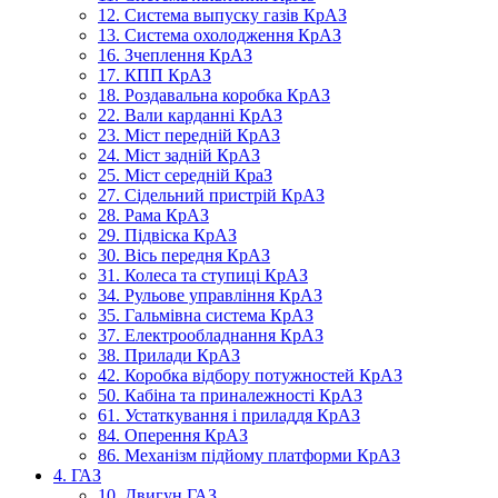
12. Система выпуску газів КрАЗ
13. Система охолодження КрАЗ
16. Зчеплення КрАЗ
17. КПП КрАЗ
18. Роздавальна коробка КрАЗ
22. Вали карданні КрАЗ
23. Міст передній КрАЗ
24. Міст задній КрАЗ
25. Міст середній КраЗ
27. Сідельний пристрій КрАЗ
28. Рама КрАЗ
29. Підвіска КрАЗ
30. Вісь передня КрАЗ
31. Колеса та ступиці КрАЗ
34. Рульове управління КрАЗ
35. Гальмівна система КрАЗ
37. Електрообладнання КрАЗ
38. Прилади КрАЗ
42. Коробка відбору потужностей КрАЗ
50. Кабіна та приналежності КрАЗ
61. Устаткування і приладдя КрАЗ
84. Оперення КрАЗ
86. Механізм підйому платформи КрАЗ
4. ГАЗ
10. Двигун ГАЗ