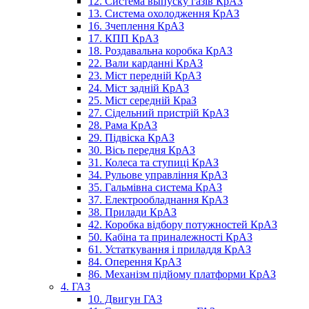
12. Система выпуску газів КрАЗ
13. Система охолодження КрАЗ
16. Зчеплення КрАЗ
17. КПП КрАЗ
18. Роздавальна коробка КрАЗ
22. Вали карданні КрАЗ
23. Міст передній КрАЗ
24. Міст задній КрАЗ
25. Міст середній КраЗ
27. Сідельний пристрій КрАЗ
28. Рама КрАЗ
29. Підвіска КрАЗ
30. Вісь передня КрАЗ
31. Колеса та ступиці КрАЗ
34. Рульове управління КрАЗ
35. Гальмівна система КрАЗ
37. Електрообладнання КрАЗ
38. Прилади КрАЗ
42. Коробка відбору потужностей КрАЗ
50. Кабіна та приналежності КрАЗ
61. Устаткування і приладдя КрАЗ
84. Оперення КрАЗ
86. Механізм підйому платформи КрАЗ
4. ГАЗ
10. Двигун ГАЗ