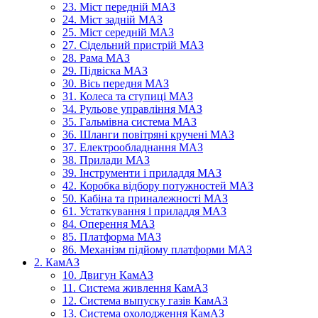
23. Міст передній МАЗ
24. Міст задній МАЗ
25. Міст середній МАЗ
27. Сідельний пристрій МАЗ
28. Рама МАЗ
29. Підвіска МАЗ
30. Вісь передня МАЗ
31. Колеса та ступиці МАЗ
34. Рульове управління МАЗ
35. Гальмівна система МАЗ
36. Шланги повітряні кручені МАЗ
37. Електрообладнання МАЗ
38. Прилади МАЗ
39. Інструменти і приладдя МАЗ
42. Коробка відбору потужностей МАЗ
50. Кабіна та приналежності МАЗ
61. Устаткування і приладдя МАЗ
84. Оперення МАЗ
85. Платформа МАЗ
86. Механізм підйому платформи МАЗ
2. КамАЗ
10. Двигун КамАЗ
11. Система живлення КамАЗ
12. Система выпуску газів КамАЗ
13. Система охолодження КамАЗ