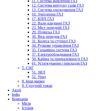
11. Система живлення ГАЗ
12. Система випуску газів ГАЗ
13. Система охолодження ГАЗ
16. Зчеплення ГАЗ
17. КПП ГАЗ
22. Вали карданні ГАЗ
23. Міст передній ГАЗ
29. Підвіска ГАЗ
30. Вісь передня ГАЗ
31. Колеса та ступиці ГАЗ
34. Рульове управління ГАЗ
35. Гальмівна система ГАЗ
37. Електрообладнання ГАЗ
50. Кабіна та приналежності ГАЗ
61. Устаткування і приладдя ГАЗ
5. СНГ
51. ЗИЛ
52. Урал
8. Інші марки
9. Супутній товар
Акції
Інфо
Компанія
Місія
Історія