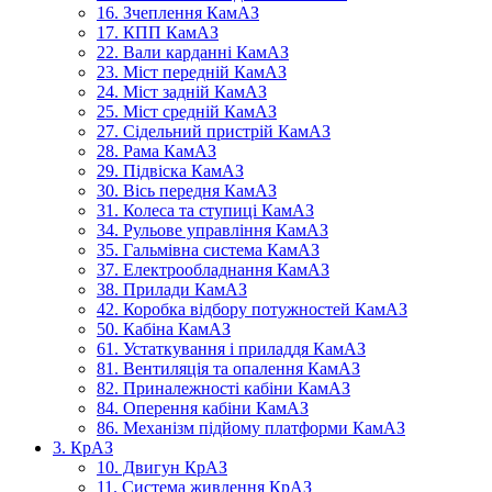
16. Зчеплення КамАЗ
17. КПП КамАЗ
22. Вали карданні КамАЗ
23. Міст передній КамАЗ
24. Міст задній КамАЗ
25. Міст средній КамАЗ
27. Сідельний пристрій КамАЗ
28. Рама КамАЗ
29. Підвіска КамАЗ
30. Вісь передня КамАЗ
31. Колеса та ступиці КамАЗ
34. Рульове управління КамАЗ
35. Гальмівна система КамАЗ
37. Електрообладнання КамАЗ
38. Прилади КамАЗ
42. Коробка відбору потужностей КамАЗ
50. Кабіна КамАЗ
61. Устаткування і приладдя КамАЗ
81. Вентиляція та опалення КамАЗ
82. Приналежності кабіни КамАЗ
84. Оперення кабіни КамАЗ
86. Механізм підйому платформи КамАЗ
3. КрАЗ
10. Двигун КрАЗ
11. Система живлення КрАЗ