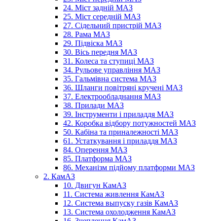
24. Міст задній МАЗ
25. Міст середній МАЗ
27. Сідельний пристрій МАЗ
28. Рама МАЗ
29. Підвіска МАЗ
30. Вісь передня МАЗ
31. Колеса та ступиці МАЗ
34. Рульове управління МАЗ
35. Гальмівна система МАЗ
36. Шланги повітряні кручені МАЗ
37. Електрообладнання МАЗ
38. Прилади МАЗ
39. Інструменти і приладдя МАЗ
42. Коробка відбору потужностей МАЗ
50. Кабіна та приналежності МАЗ
61. Устаткування і приладдя МАЗ
84. Оперення МАЗ
85. Платформа МАЗ
86. Механізм підйому платформи МАЗ
2. КамАЗ
10. Двигун КамАЗ
11. Система живлення КамАЗ
12. Система выпуску газів КамАЗ
13. Система охолодження КамАЗ
16. Зчеплення КамАЗ