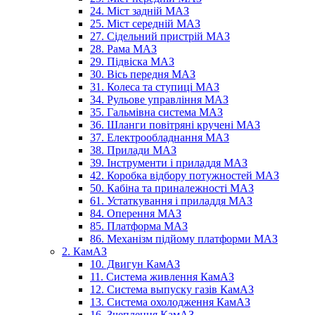
24. Міст задній МАЗ
25. Міст середній МАЗ
27. Сідельний пристрій МАЗ
28. Рама МАЗ
29. Підвіска МАЗ
30. Вісь передня МАЗ
31. Колеса та ступиці МАЗ
34. Рульове управління МАЗ
35. Гальмівна система МАЗ
36. Шланги повітряні кручені МАЗ
37. Електрообладнання МАЗ
38. Прилади МАЗ
39. Інструменти і приладдя МАЗ
42. Коробка відбору потужностей МАЗ
50. Кабіна та приналежності МАЗ
61. Устаткування і приладдя МАЗ
84. Оперення МАЗ
85. Платформа МАЗ
86. Механізм підйому платформи МАЗ
2. КамАЗ
10. Двигун КамАЗ
11. Система живлення КамАЗ
12. Система выпуску газів КамАЗ
13. Система охолодження КамАЗ
16. Зчеплення КамАЗ