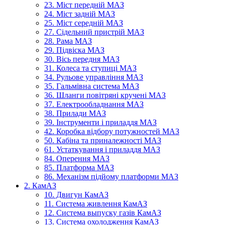
23. Міст передній МАЗ
24. Міст задній МАЗ
25. Міст середній МАЗ
27. Сідельний пристрій МАЗ
28. Рама МАЗ
29. Підвіска МАЗ
30. Вісь передня МАЗ
31. Колеса та ступиці МАЗ
34. Рульове управління МАЗ
35. Гальмівна система МАЗ
36. Шланги повітряні кручені МАЗ
37. Електрообладнання МАЗ
38. Прилади МАЗ
39. Інструменти і приладдя МАЗ
42. Коробка відбору потужностей МАЗ
50. Кабіна та приналежності МАЗ
61. Устаткування і приладдя МАЗ
84. Оперення МАЗ
85. Платформа МАЗ
86. Механізм підйому платформи МАЗ
2. КамАЗ
10. Двигун КамАЗ
11. Система живлення КамАЗ
12. Система выпуску газів КамАЗ
13. Система охолодження КамАЗ