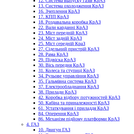
12. Система выпуску газів КрАЗ
13. Система охолодження КрАЗ
16. Зчеплення КрАЗ
17. КПП КрАЗ
18. Роздавальна коробка КрАЗ
22. Вали карданні КрАЗ
23. Міст передній КрАЗ
24. Міст задній КрАЗ
25. Міст середній КраЗ
27. Сідельний пристрій КрАЗ
28. Рама КрАЗ
29. Підвіска КрАЗ
30. Вісь передня КрАЗ
31. Колеса та ступиці КрАЗ
34. Рульове управління КрАЗ
35. Гальмівна система КрАЗ
37. Електрообладнання КрАЗ
38. Прилади КрАЗ
42. Коробка відбору потужностей КрАЗ
50. Кабіна та приналежності КрАЗ
61. Устаткування і приладдя КрАЗ
84. Оперення КрАЗ
86. Механізм підйому платформи КрАЗ
4. ГАЗ
10. Двигун ГАЗ