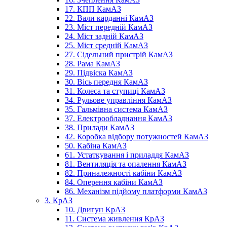
17. КПП КамАЗ
22. Вали карданні КамАЗ
23. Міст передній КамАЗ
24. Міст задній КамАЗ
25. Міст средній КамАЗ
27. Сідельний пристрій КамАЗ
28. Рама КамАЗ
29. Підвіска КамАЗ
30. Вісь передня КамАЗ
31. Колеса та ступиці КамАЗ
34. Рульове управління КамАЗ
35. Гальмівна система КамАЗ
37. Електрообладнання КамАЗ
38. Прилади КамАЗ
42. Коробка відбору потужностей КамАЗ
50. Кабіна КамАЗ
61. Устаткування і приладдя КамАЗ
81. Вентиляція та опалення КамАЗ
82. Приналежності кабіни КамАЗ
84. Оперення кабіни КамАЗ
86. Механізм підйому платформи КамАЗ
3. КрАЗ
10. Двигун КрАЗ
11. Система живлення КрАЗ