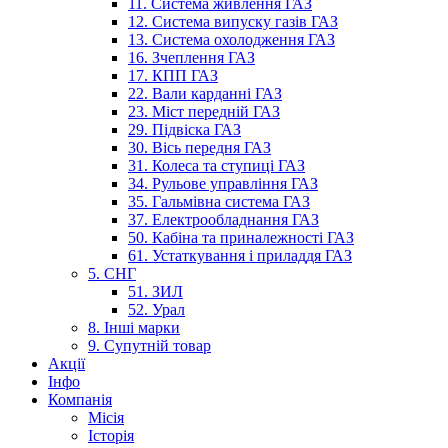
11. Система живлення ГАЗ
12. Система випуску газів ГАЗ
13. Система охолодження ГАЗ
16. Зчеплення ГАЗ
17. КПП ГАЗ
22. Вали карданні ГАЗ
23. Міст передній ГАЗ
29. Підвіска ГАЗ
30. Вісь передня ГАЗ
31. Колеса та ступиці ГАЗ
34. Рульове управління ГАЗ
35. Гальмівна система ГАЗ
37. Електрообладнання ГАЗ
50. Кабіна та приналежності ГАЗ
61. Устаткування і приладдя ГАЗ
5. СНГ
51. ЗИЛ
52. Урал
8. Інші марки
9. Супутній товар
Акції
Інфо
Компанія
Місія
Історія