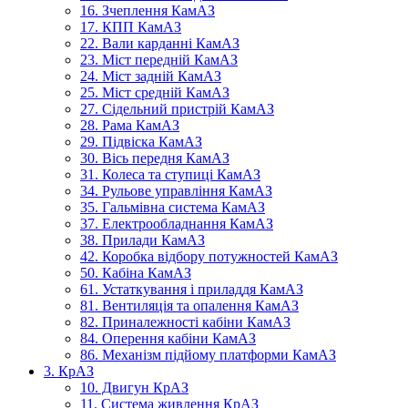
16. Зчеплення КамАЗ
17. КПП КамАЗ
22. Вали карданні КамАЗ
23. Міст передній КамАЗ
24. Міст задній КамАЗ
25. Міст средній КамАЗ
27. Сідельний пристрій КамАЗ
28. Рама КамАЗ
29. Підвіска КамАЗ
30. Вісь передня КамАЗ
31. Колеса та ступиці КамАЗ
34. Рульове управління КамАЗ
35. Гальмівна система КамАЗ
37. Електрообладнання КамАЗ
38. Прилади КамАЗ
42. Коробка відбору потужностей КамАЗ
50. Кабіна КамАЗ
61. Устаткування і приладдя КамАЗ
81. Вентиляція та опалення КамАЗ
82. Приналежності кабіни КамАЗ
84. Оперення кабіни КамАЗ
86. Механізм підйому платформи КамАЗ
3. КрАЗ
10. Двигун КрАЗ
11. Система живлення КрАЗ