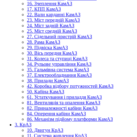
16. Зчеплення КамАЗ
17. КПП КамАЗ
22. Вали карданні КамАЗ
23. Міст передній КамАЗ
24. Міст задній КамАЗ
25. Міст средній КамАЗ
27. Сідельний пристрій КамАЗ
28. Рама КамАЗ
29. Підвіска КамАЗ
30. Вісь передня КамАЗ
31. Колеса та ступиці КамАЗ
34. Рульове управління КамАЗ
35. Гальмівна система КамАЗ
37. Електрообладнання КамАЗ
38. Прилади КамАЗ
42. Коробка відбору потужностей КамАЗ
50. Кабіна КамАЗ
61. Устаткування і приладдя КамАЗ
81. Вентиляція та опалення КамАЗ
82. Приналежності кабіни КамАЗ
84. Оперення кабіни КамАЗ
86. Механізм підйому платформи КамАЗ
3. КрАЗ
10. Двигун КрАЗ
11. Система живлення КрАЗ