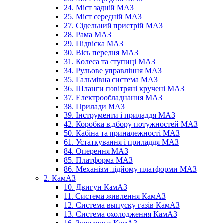
24. Міст задній МАЗ
25. Міст середній МАЗ
27. Сідельний пристрій МАЗ
28. Рама МАЗ
29. Підвіска МАЗ
30. Вісь передня МАЗ
31. Колеса та ступиці МАЗ
34. Рульове управління МАЗ
35. Гальмівна система МАЗ
36. Шланги повітряні кручені МАЗ
37. Електрообладнання МАЗ
38. Прилади МАЗ
39. Інструменти і приладдя МАЗ
42. Коробка відбору потужностей МАЗ
50. Кабіна та приналежності МАЗ
61. Устаткування і приладдя МАЗ
84. Оперення МАЗ
85. Платформа МАЗ
86. Механізм підйому платформи МАЗ
2. КамАЗ
10. Двигун КамАЗ
11. Система живлення КамАЗ
12. Система выпуску газів КамАЗ
13. Система охолодження КамАЗ
16. Зчеплення КамАЗ