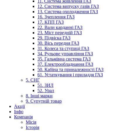
11. Система живлення ГАЗ
12. Система випуску газів ГАЗ
13. Система охолодження ГАЗ
16. Зчеплення ГАЗ
17. КПП ГАЗ
22. Вали карданні ГАЗ
23. Міст передній ГАЗ
29. Підвіска ГАЗ
30. Вісь передня ГАЗ
31. Колеса та ступиці ГАЗ
34. Рульове управління ГАЗ
35. Гальмівна система ГАЗ
37. Електрообладнання ГАЗ
50. Кабіна та приналежності ГАЗ
61. Устаткування і приладдя ГАЗ
5. СНГ
51. ЗИЛ
52. Урал
8. Інші марки
9. Супутній товар
Акції
Інфо
Компанія
Місія
Історія