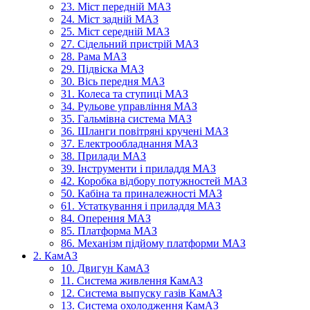
23. Міст передній МАЗ
24. Міст задній МАЗ
25. Міст середній МАЗ
27. Сідельний пристрій МАЗ
28. Рама МАЗ
29. Підвіска МАЗ
30. Вісь передня МАЗ
31. Колеса та ступиці МАЗ
34. Рульове управління МАЗ
35. Гальмівна система МАЗ
36. Шланги повітряні кручені МАЗ
37. Електрообладнання МАЗ
38. Прилади МАЗ
39. Інструменти і приладдя МАЗ
42. Коробка відбору потужностей МАЗ
50. Кабіна та приналежності МАЗ
61. Устаткування і приладдя МАЗ
84. Оперення МАЗ
85. Платформа МАЗ
86. Механізм підйому платформи МАЗ
2. КамАЗ
10. Двигун КамАЗ
11. Система живлення КамАЗ
12. Система выпуску газів КамАЗ
13. Система охолодження КамАЗ