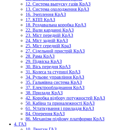
12. Система выпуску газів КрАЗ
13. Система охолодження КрАЗ
16. Зчеплення КрАЗ
17. КПП КрАЗ
18. Роздавальна коробка КрАЗ
22. Вали карданні КрАЗ
23. Міст передній КрАЗ
24. Міст задній КрАЗ
25. Міст середній КраЗ
27. Сідельний пристрій КрАЗ
28. Рама КрАЗ
29. Підвіска КрАЗ
30. Вісь передня КрАЗ
31. Колеса та ступиці КрАЗ
34. Рульове управління КрАЗ
35. Гальмівна система КрАЗ
37. Електрообладнання КрАЗ
38. Прилади КрАЗ
42. Коробка відбору потужностей КрАЗ
50. Кабіна та приналежності КрАЗ
61. Устаткування і приладдя КрАЗ
84. Оперення КрАЗ
86. Механізм підйому платформи КрАЗ
4. ГАЗ
10. Двигун ГАЗ