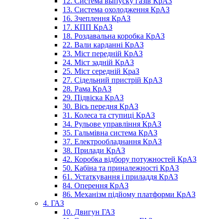
12. Система выпуску газів КрАЗ
13. Система охолодження КрАЗ
16. Зчеплення КрАЗ
17. КПП КрАЗ
18. Роздавальна коробка КрАЗ
22. Вали карданні КрАЗ
23. Міст передній КрАЗ
24. Міст задній КрАЗ
25. Міст середній КраЗ
27. Сідельний пристрій КрАЗ
28. Рама КрАЗ
29. Підвіска КрАЗ
30. Вісь передня КрАЗ
31. Колеса та ступиці КрАЗ
34. Рульове управління КрАЗ
35. Гальмівна система КрАЗ
37. Електрообладнання КрАЗ
38. Прилади КрАЗ
42. Коробка відбору потужностей КрАЗ
50. Кабіна та приналежності КрАЗ
61. Устаткування і приладдя КрАЗ
84. Оперення КрАЗ
86. Механізм підйому платформи КрАЗ
4. ГАЗ
10. Двигун ГАЗ