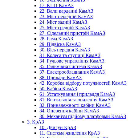
17. КПП КамАЗ
22. Вали карданні КамАЗ
23. Міст передній КамАЗ
24. Міст задній КамАЗ
25. Міст средній КамАЗ
27. Сідельний пристрій КамАЗ
28. Рама КамАЗ
29. Підвіска КамАЗ
30. Вісь передня КамАЗ
31. Колеса та ступиці КамАЗ
34. Рульове управління КамАЗ
35. Гальмівна система КамАЗ
37. Електрообладнання КамАЗ
38. Прилади КамАЗ
42. Коробка відбору потужностей КамАЗ
50. Кабіна КамАЗ
61. Устаткування і приладдя КамАЗ
81. Вентиляція та опалення КамАЗ
82. Приналежності кабіни КамАЗ
84. Оперення кабіни КамАЗ
86. Механізм підйому платформи КамАЗ
3. КрАЗ
10. Двигун КрАЗ
11. Система живлення КрАЗ