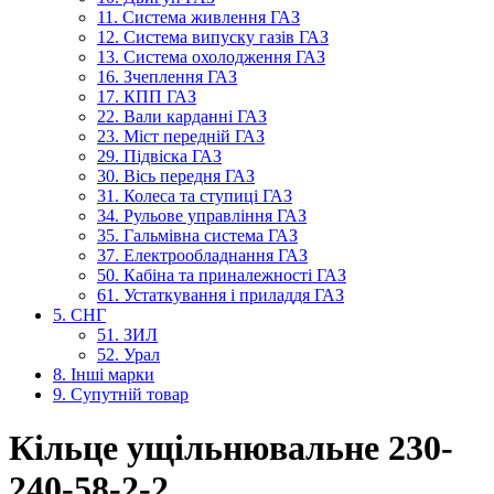
11. Система живлення ГАЗ
12. Система випуску газів ГАЗ
13. Система охолодження ГАЗ
16. Зчеплення ГАЗ
17. КПП ГАЗ
22. Вали карданні ГАЗ
23. Міст передній ГАЗ
29. Підвіска ГАЗ
30. Вісь передня ГАЗ
31. Колеса та ступиці ГАЗ
34. Рульове управління ГАЗ
35. Гальмівна система ГАЗ
37. Електрообладнання ГАЗ
50. Кабіна та приналежності ГАЗ
61. Устаткування і приладдя ГАЗ
5. СНГ
51. ЗИЛ
52. Урал
8. Інші марки
9. Супутній товар
Кільце ущільнювальне 230-
240-58-2-2