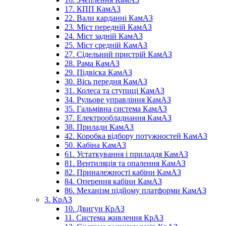
17. КПП КамАЗ
22. Вали карданні КамАЗ
23. Міст передній КамАЗ
24. Міст задній КамАЗ
25. Міст средній КамАЗ
27. Сідельний пристрій КамАЗ
28. Рама КамАЗ
29. Підвіска КамАЗ
30. Вісь передня КамАЗ
31. Колеса та ступиці КамАЗ
34. Рульове управління КамАЗ
35. Гальмівна система КамАЗ
37. Електрообладнання КамАЗ
38. Прилади КамАЗ
42. Коробка відбору потужностей КамАЗ
50. Кабіна КамАЗ
61. Устаткування і приладдя КамАЗ
81. Вентиляція та опалення КамАЗ
82. Приналежності кабіни КамАЗ
84. Оперення кабіни КамАЗ
86. Механізм підйому платформи КамАЗ
3. КрАЗ
10. Двигун КрАЗ
11. Система живлення КрАЗ