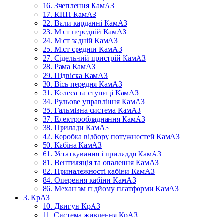
16. Зчеплення КамАЗ
17. КПП КамАЗ
22. Вали карданні КамАЗ
23. Міст передній КамАЗ
24. Міст задній КамАЗ
25. Міст средній КамАЗ
27. Сідельний пристрій КамАЗ
28. Рама КамАЗ
29. Підвіска КамАЗ
30. Вісь передня КамАЗ
31. Колеса та ступиці КамАЗ
34. Рульове управління КамАЗ
35. Гальмівна система КамАЗ
37. Електрообладнання КамАЗ
38. Прилади КамАЗ
42. Коробка відбору потужностей КамАЗ
50. Кабіна КамАЗ
61. Устаткування і приладдя КамАЗ
81. Вентиляція та опалення КамАЗ
82. Приналежності кабіни КамАЗ
84. Оперення кабіни КамАЗ
86. Механізм підйому платформи КамАЗ
3. КрАЗ
10. Двигун КрАЗ
11. Система живлення КрАЗ