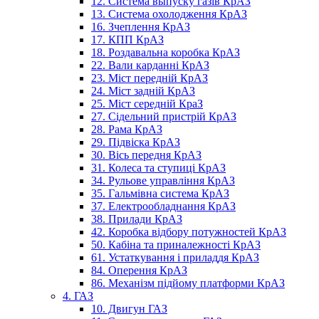
12. Система выпуску газів КрАЗ
13. Система охолодження КрАЗ
16. Зчеплення КрАЗ
17. КПП КрАЗ
18. Роздавальна коробка КрАЗ
22. Вали карданні КрАЗ
23. Міст передній КрАЗ
24. Міст задній КрАЗ
25. Міст середній КраЗ
27. Сідельний пристрій КрАЗ
28. Рама КрАЗ
29. Підвіска КрАЗ
30. Вісь передня КрАЗ
31. Колеса та ступиці КрАЗ
34. Рульове управління КрАЗ
35. Гальмівна система КрАЗ
37. Електрообладнання КрАЗ
38. Прилади КрАЗ
42. Коробка відбору потужностей КрАЗ
50. Кабіна та приналежності КрАЗ
61. Устаткування і приладдя КрАЗ
84. Оперення КрАЗ
86. Механізм підйому платформи КрАЗ
4. ГАЗ
10. Двигун ГАЗ