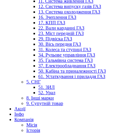
11. Система живлення ГАЗ
12. Система випуску газів ГАЗ
13. Система охолодження ГАЗ
16. Зчеплення ГАЗ
17. КПП ГАЗ
22. Вали карданні ГАЗ
23. Міст передній ГАЗ
29. Підвіска ГАЗ
30. Вісь передня ГАЗ
31. Колеса та ступиці ГАЗ
34. Рульове управління ГАЗ
35. Гальмівна система ГАЗ
37. Електрообладнання ГАЗ
50. Кабіна та приналежності ГАЗ
61. Устаткування і приладдя ГАЗ
5. СНГ
51. ЗИЛ
52. Урал
8. Інші марки
9. Супутній товар
Акції
Інфо
Компанія
Місія
Історія