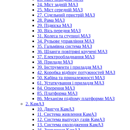
24. Міст задній МАЗ
25. Міст середній МАЗ
27. Сідельний пристрій МАЗ
28. Рама МАЗ
29. Підвіска МАЗ
30. Вісь передня МАЗ
31. Колеса та ступиці МАЗ
34. Рульове управління МАЗ
35. Гальмівна система МАЗ
36. Шланги повітряні кручені МАЗ
37. Електрообладнання МАЗ
38. Прилади МАЗ
39. Інструменти і приладдя МАЗ
42. Коробка відбору потужностей МАЗ
50. Кабіна та приналежності МАЗ
61. Устаткування і приладдя МАЗ
84. Оперення МАЗ
85. Платформа МАЗ
86. Механізм підйому платформи МАЗ
2. КамАЗ
10. Двигун КамАЗ
11. Система живлення КамАЗ
12. Система выпуску газів КамАЗ
13. Система охолодження КамАЗ
16. Зчеплення КамАЗ