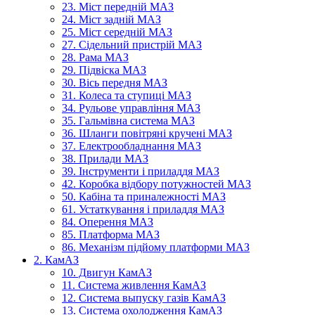
23. Міст передній МАЗ
24. Міст задній МАЗ
25. Міст середній МАЗ
27. Сідельний пристрій МАЗ
28. Рама МАЗ
29. Підвіска МАЗ
30. Вісь передня МАЗ
31. Колеса та ступиці МАЗ
34. Рульове управління МАЗ
35. Гальмівна система МАЗ
36. Шланги повітряні кручені МАЗ
37. Електрообладнання МАЗ
38. Прилади МАЗ
39. Інструменти і приладдя МАЗ
42. Коробка відбору потужностей МАЗ
50. Кабіна та приналежності МАЗ
61. Устаткування і приладдя МАЗ
84. Оперення МАЗ
85. Платформа МАЗ
86. Механізм підйому платформи МАЗ
2. КамАЗ
10. Двигун КамАЗ
11. Система живлення КамАЗ
12. Система выпуску газів КамАЗ
13. Система охолодження КамАЗ