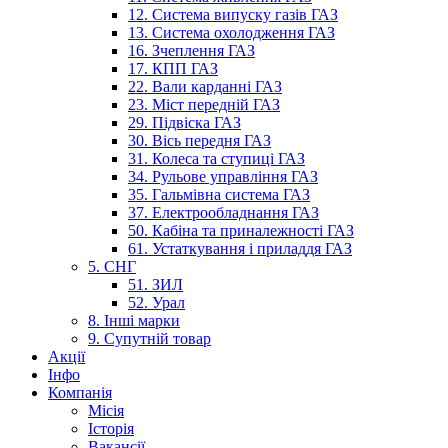
12. Система випуску газів ГАЗ
13. Система охолодження ГАЗ
16. Зчеплення ГАЗ
17. КПП ГАЗ
22. Вали карданні ГАЗ
23. Міст передній ГАЗ
29. Підвіска ГАЗ
30. Вісь передня ГАЗ
31. Колеса та ступиці ГАЗ
34. Рульове управління ГАЗ
35. Гальмівна система ГАЗ
37. Електрообладнання ГАЗ
50. Кабіна та приналежності ГАЗ
61. Устаткування і приладдя ГАЗ
5. СНГ
51. ЗИЛ
52. Урал
8. Інші марки
9. Супутній товар
Акції
Інфо
Компанія
Місія
Історія
Вакансії