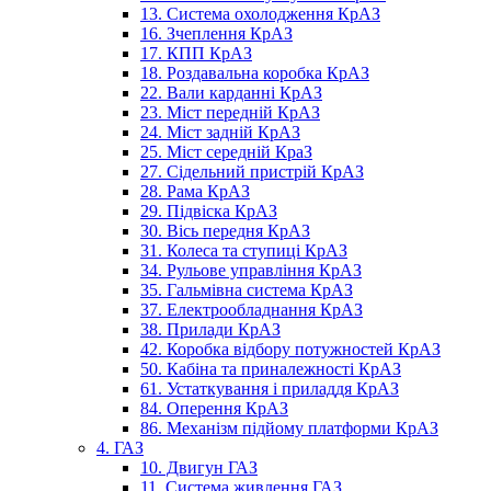
13. Система охолодження КрАЗ
16. Зчеплення КрАЗ
17. КПП КрАЗ
18. Роздавальна коробка КрАЗ
22. Вали карданні КрАЗ
23. Міст передній КрАЗ
24. Міст задній КрАЗ
25. Міст середній КраЗ
27. Сідельний пристрій КрАЗ
28. Рама КрАЗ
29. Підвіска КрАЗ
30. Вісь передня КрАЗ
31. Колеса та ступиці КрАЗ
34. Рульове управління КрАЗ
35. Гальмівна система КрАЗ
37. Електрообладнання КрАЗ
38. Прилади КрАЗ
42. Коробка відбору потужностей КрАЗ
50. Кабіна та приналежності КрАЗ
61. Устаткування і приладдя КрАЗ
84. Оперення КрАЗ
86. Механізм підйому платформи КрАЗ
4. ГАЗ
10. Двигун ГАЗ
11. Система живлення ГАЗ