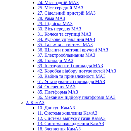
24. Міст задній МАЗ
25. Міст середній МАЗ
27. Сідельний пристрій МАЗ
28. Рама МАЗ
29. Підвіска МАЗ
30. Вісь передня МАЗ
31. Колеса та ступиці МАЗ
34. Рульове управління МАЗ
35. Гальмівна система МАЗ
36. Шланги повітряні кручені МАЗ
37. Електрообладнання МАЗ
38. Прилади МАЗ
39. Інструменти і приладдя МАЗ
42. Коробка відбору потужностей МАЗ
50. Кабіна та приналежності МАЗ
61. Устаткування і приладдя МАЗ
84. Оперення МАЗ
85. Платформа МАЗ
86. Механізм підйому платформи МАЗ
2. КамАЗ
10. Двигун КамАЗ
11. Система живлення КамАЗ
12. Система выпуску газів КамАЗ
13. Система охолодження КамАЗ
16. Зчеплення КамАЗ