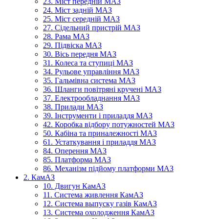
23. Міст передній МАЗ
24. Міст задній МАЗ
25. Міст середній МАЗ
27. Сідельний пристрій МАЗ
28. Рама МАЗ
29. Підвіска МАЗ
30. Вісь передня МАЗ
31. Колеса та ступиці МАЗ
34. Рульове управління МАЗ
35. Гальмівна система МАЗ
36. Шланги повітряні кручені МАЗ
37. Електрообладнання МАЗ
38. Прилади МАЗ
39. Інструменти і приладдя МАЗ
42. Коробка відбору потужностей МАЗ
50. Кабіна та приналежності МАЗ
61. Устаткування і приладдя МАЗ
84. Оперення МАЗ
85. Платформа МАЗ
86. Механізм підйому платформи МАЗ
2. КамАЗ
10. Двигун КамАЗ
11. Система живлення КамАЗ
12. Система выпуску газів КамАЗ
13. Система охолодження КамАЗ