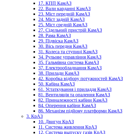
17. КПП КамАЗ
22. Вали карданні КамАЗ
23. Міст передній КамАЗ
24. Міст задній КамАЗ
25. Міст средній КамАЗ
27. Сідельний пристрій КамАЗ
28. Рама КамАЗ
29. Підвіска КамАЗ
30. Вісь передня КамАЗ
31. Колеса та ступиці КамАЗ
34. Рульове управління КамАЗ
35. Гальмівна система КамАЗ
37. Електрообладнання КамАЗ
38. Прилади КамАЗ
42. Коробка відбору потужностей КамАЗ
50. Кабіна КамАЗ
61. Устаткування і приладдя КамАЗ
81. Вентиляція та опалення КамАЗ
82. Приналежності кабіни КамАЗ
84. Оперення кабіни КамАЗ
86. Механізм підйому платформи КамАЗ
3. КрАЗ
10. Двигун КрАЗ
11. Система живлення КрАЗ
12. Система выпуску газів КрАЗ