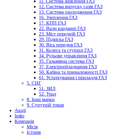
11. Система живлення ГАЗ
12. Система випуску газів ГАЗ
13. Система охолодження ГАЗ
16. Зчеплення ГАЗ
17. КПП ГАЗ
22. Вали карданні ГАЗ
23. Міст передній ГАЗ
29. Підвіска ГАЗ
30. Вісь передня ГАЗ
31. Колеса та ступиці ГАЗ
34. Рульове управління ГАЗ
35. Гальмівна система ГАЗ
37. Електрообладнання ГАЗ
50. Кабіна та приналежності ГАЗ
61. Устаткування і приладдя ГАЗ
5. СНГ
51. ЗИЛ
52. Урал
8. Інші марки
9. Супутній товар
Акції
Інфо
Компанія
Місія
Історія