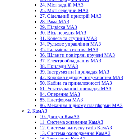
24. Міст задній МАЗ
25. Міст середній МАЗ
27. Сідельний пристрій МАЗ
28. Рама МАЗ
29. Підвіска МАЗ
30. Вісь передня МАЗ
31. Колеса та ступиці МАЗ
34. Рульове управління МАЗ
35. Гальмівна система МАЗ
36. Шланги повітряні кручені МАЗ
37. Електрообладнання МАЗ
38. Прилади МАЗ
39. Інструменти і приладдя МАЗ
42. Коробка відбору потужностей МАЗ
50. Кабіна та приналежності МАЗ
61. Устаткування і приладдя МАЗ
84. Оперення МАЗ
85. Платформа МАЗ
86. Механізм підйому платформи МАЗ
2. КамАЗ
10. Двигун КамАЗ
11. Система живлення КамАЗ
12. Система выпуску газів КамАЗ
13. Система охолодження КамАЗ
16. Зчеплення КамАЗ