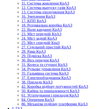
11. Система живлення КрАЗ
12. Система выпуску газів КрАЗ
13. Система охолодження КрАЗ
16. Зчеплення КрАЗ
17. КПП КрАЗ
18. Роздавальна коробка КрАЗ
22. Вали карданні КрАЗ
23. Міст передній КрАЗ
24. Міст задній КрАЗ
25. Міст середній КраЗ
27. Сідельний пристрій КрАЗ
28. Рама КрАЗ
29. Підвіска КрАЗ
30. Вісь передня КрАЗ
31. Колеса та ступиці КрАЗ
34. Рульове управління КрАЗ
35. Гальмівна система КрАЗ
37. Електрообладнання КрАЗ
38. Прилади КрАЗ
42. Коробка відбору потужностей КрАЗ
50. Кабіна та приналежності КрАЗ
61. Устаткування і приладдя КрАЗ
84. Оперення КрАЗ
86. Механізм підйому платформи КрАЗ
4. ГАЗ