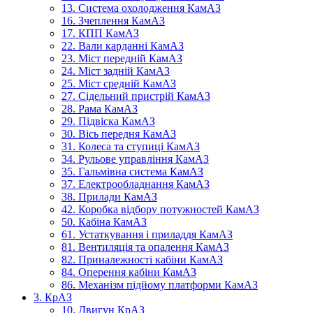
13. Система охолодження КамАЗ
16. Зчеплення КамАЗ
17. КПП КамАЗ
22. Вали карданні КамАЗ
23. Міст передній КамАЗ
24. Міст задній КамАЗ
25. Міст средній КамАЗ
27. Сідельний пристрій КамАЗ
28. Рама КамАЗ
29. Підвіска КамАЗ
30. Вісь передня КамАЗ
31. Колеса та ступиці КамАЗ
34. Рульове управління КамАЗ
35. Гальмівна система КамАЗ
37. Електрообладнання КамАЗ
38. Прилади КамАЗ
42. Коробка відбору потужностей КамАЗ
50. Кабіна КамАЗ
61. Устаткування і приладдя КамАЗ
81. Вентиляція та опалення КамАЗ
82. Приналежності кабіни КамАЗ
84. Оперення кабіни КамАЗ
86. Механізм підйому платформи КамАЗ
3. КрАЗ
10. Двигун КрАЗ