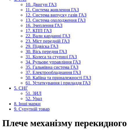
10. Двигун ГАЗ
11. Система живлення ГАЗ
12. Система випуску газів ГАЗ
13. Система охолодження ГАЗ
16. Зчеплення ГАЗ
17. КПП ГАЗ
22. Вали карданні ГАЗ
23. Міст передній ГАЗ
29. Підвіска ГАЗ
30. Вісь передня ГАЗ
31. Колеса та ступиці ГАЗ
34. Рульове управління ГАЗ
35. Гальмівна система ГАЗ
37. Електрообладнання ГАЗ
50. Кабіна та приналежності ГАЗ
61. Устаткування і приладдя ГАЗ
5. СНГ
51. ЗИЛ
52. Урал
8. Інші марки
9. Супутній товар
Плече механізму перекидного