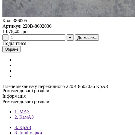
Код: 386005
Артикул: 220В-8602036
1 076,40 грн
До кошика
Поділитися
Обране
Плече механізму перекидного 220В-8602036 КрАЗ
Рекомендовані розділи
Інформація
Рекомендовані розділи
1. МАЗ
2. КамАЗ
3. КрАЗ
8. Інші марки