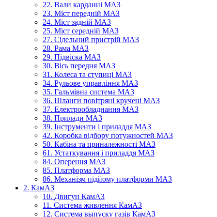
22. Вали карданні МАЗ
23. Міст передній МАЗ
24. Міст задній МАЗ
25. Міст середній МАЗ
27. Сідельний пристрій МАЗ
28. Рама МАЗ
29. Підвіска МАЗ
30. Вісь передня МАЗ
31. Колеса та ступиці МАЗ
34. Рульове управління МАЗ
35. Гальмівна система МАЗ
36. Шланги повітряні кручені МАЗ
37. Електрообладнання МАЗ
38. Прилади МАЗ
39. Інструменти і приладдя МАЗ
42. Коробка відбору потужностей МАЗ
50. Кабіна та приналежності МАЗ
61. Устаткування і приладдя МАЗ
84. Оперення МАЗ
85. Платформа МАЗ
86. Механізм підйому платформи МАЗ
2. КамАЗ
10. Двигун КамАЗ
11. Система живлення КамАЗ
12. Система выпуску газів КамАЗ