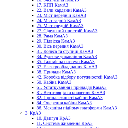
17. КПП КамАЗ
22. Вали карданні КамАЗ
23. Міст передній КамАЗ
24. Міст задній КамАЗ
25. Міст средній КамАЗ
27. Сідельний пристрій КамАЗ
28. Рама КамАЗ
29. Підвіска КамАЗ
30. Вісь передня КамАЗ
31. Колеса та ступиці КамАЗ
34. Рульове управління КамАЗ
35. Гальмівна система КамАЗ
37. Електрообладнання КамАЗ
38. Прилади КамАЗ
42. Коробка відбору потужностей КамАЗ
50. Кабіна КамАЗ
61. Устаткування і приладдя КамАЗ
81. Вентиляція та опалення КамАЗ
82. Приналежності кабіни КамАЗ
84. Оперення кабіни КамАЗ
86. Механізм підйому платформи КамАЗ
3. КрАЗ
10. Двигун КрАЗ
11. Система живлення КрАЗ