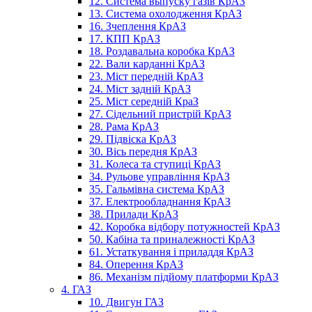
12. Система выпуску газів КрАЗ
13. Система охолодження КрАЗ
16. Зчеплення КрАЗ
17. КПП КрАЗ
18. Роздавальна коробка КрАЗ
22. Вали карданні КрАЗ
23. Міст передній КрАЗ
24. Міст задній КрАЗ
25. Міст середній КраЗ
27. Сідельний пристрій КрАЗ
28. Рама КрАЗ
29. Підвіска КрАЗ
30. Вісь передня КрАЗ
31. Колеса та ступиці КрАЗ
34. Рульове управління КрАЗ
35. Гальмівна система КрАЗ
37. Електрообладнання КрАЗ
38. Прилади КрАЗ
42. Коробка відбору потужностей КрАЗ
50. Кабіна та приналежності КрАЗ
61. Устаткування і приладдя КрАЗ
84. Оперення КрАЗ
86. Механізм підйому платформи КрАЗ
4. ГАЗ
10. Двигун ГАЗ