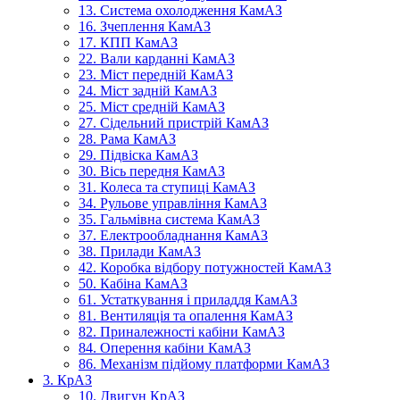
13. Система охолодження КамАЗ
16. Зчеплення КамАЗ
17. КПП КамАЗ
22. Вали карданні КамАЗ
23. Міст передній КамАЗ
24. Міст задній КамАЗ
25. Міст средній КамАЗ
27. Сідельний пристрій КамАЗ
28. Рама КамАЗ
29. Підвіска КамАЗ
30. Вісь передня КамАЗ
31. Колеса та ступиці КамАЗ
34. Рульове управління КамАЗ
35. Гальмівна система КамАЗ
37. Електрообладнання КамАЗ
38. Прилади КамАЗ
42. Коробка відбору потужностей КамАЗ
50. Кабіна КамАЗ
61. Устаткування і приладдя КамАЗ
81. Вентиляція та опалення КамАЗ
82. Приналежності кабіни КамАЗ
84. Оперення кабіни КамАЗ
86. Механізм підйому платформи КамАЗ
3. КрАЗ
10. Двигун КрАЗ