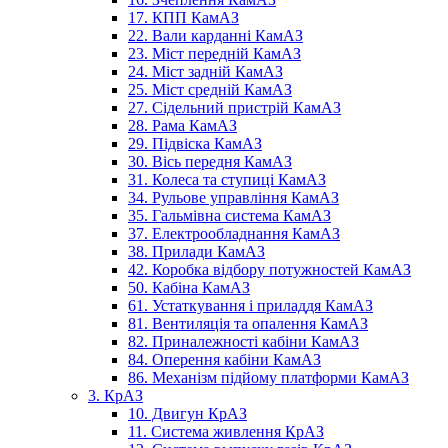
17. КПП КамАЗ
22. Вали карданні КамАЗ
23. Міст передній КамАЗ
24. Міст задній КамАЗ
25. Міст средній КамАЗ
27. Сідельний пристрій КамАЗ
28. Рама КамАЗ
29. Підвіска КамАЗ
30. Вісь передня КамАЗ
31. Колеса та ступиці КамАЗ
34. Рульове управління КамАЗ
35. Гальмівна система КамАЗ
37. Електрообладнання КамАЗ
38. Прилади КамАЗ
42. Коробка відбору потужностей КамАЗ
50. Кабіна КамАЗ
61. Устаткування і приладдя КамАЗ
81. Вентиляція та опалення КамАЗ
82. Приналежності кабіни КамАЗ
84. Оперення кабіни КамАЗ
86. Механізм підйому платформи КамАЗ
3. КрАЗ
10. Двигун КрАЗ
11. Система живлення КрАЗ