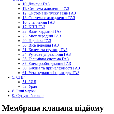
10. Двигун ГАЗ
11. Система живлення ГАЗ
12. Система випуску газів ГАЗ
13. Система охолодження ГАЗ
16. Зчеплення ГАЗ
17. КПП ГАЗ
22. Вали карданні ГАЗ
23. Міст передній ГАЗ
29. Підвіска ГАЗ
30. Вісь передня ГАЗ
31. Колеса та ступиці ГАЗ
34. Рульове управління ГАЗ
35. Гальмівна система ГАЗ
37. Електрообладнання ГАЗ
50. Кабіна та приналежності ГАЗ
61. Устаткування і приладдя ГАЗ
5. СНГ
51. ЗИЛ
52. Урал
8. Інші марки
9. Супутній товар
Мембрана клапана підйому