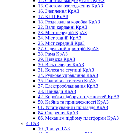
12. Система выпуску газів КрАЗ
13. Система охолодження КрАЗ
16. Зчеплення КрАЗ
17. КПП КрАЗ
18. Роздавальна коробка КрАЗ
22. Вали карданні КрАЗ
23. Міст передній КрАЗ
24. Міст задній КрАЗ
25. Міст середній КраЗ
27. Сідельний пристрій КрАЗ
28. Рама КрАЗ
29. Підвіска КрАЗ
30. Вісь передня КрАЗ
31. Колеса та ступиці КрАЗ
34. Рульове управління КрАЗ
35. Гальмівна система КрАЗ
37. Електрообладнання КрАЗ
38. Прилади КрАЗ
42. Коробка відбору потужностей КрАЗ
50. Кабіна та приналежності КрАЗ
61. Устаткування і приладдя КрАЗ
84. Оперення КрАЗ
86. Механізм підйому платформи КрАЗ
4. ГАЗ
10. Двигун ГАЗ