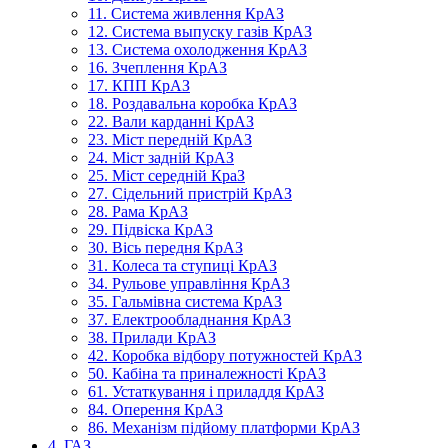
11. Система живлення КрАЗ
12. Система выпуску газів КрАЗ
13. Система охолодження КрАЗ
16. Зчеплення КрАЗ
17. КПП КрАЗ
18. Роздавальна коробка КрАЗ
22. Вали карданні КрАЗ
23. Міст передній КрАЗ
24. Міст задній КрАЗ
25. Міст середній КраЗ
27. Сідельний пристрій КрАЗ
28. Рама КрАЗ
29. Підвіска КрАЗ
30. Вісь передня КрАЗ
31. Колеса та ступиці КрАЗ
34. Рульове управління КрАЗ
35. Гальмівна система КрАЗ
37. Електрообладнання КрАЗ
38. Прилади КрАЗ
42. Коробка відбору потужностей КрАЗ
50. Кабіна та приналежності КрАЗ
61. Устаткування і приладдя КрАЗ
84. Оперення КрАЗ
86. Механізм підйому платформи КрАЗ
4. ГАЗ