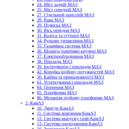
24. Міст задній МАЗ
25. Міст середній МАЗ
27. Сідельний пристрій МАЗ
28. Рама МАЗ
29. Підвіска МАЗ
30. Вісь передня МАЗ
31. Колеса та ступиці МАЗ
34. Рульове управління МАЗ
35. Гальмівна система МАЗ
36. Шланги повітряні кручені МАЗ
37. Електрообладнання МАЗ
38. Прилади МАЗ
39. Інструменти і приладдя МАЗ
42. Коробка відбору потужностей МАЗ
50. Кабіна та приналежності МАЗ
61. Устаткування і приладдя МАЗ
84. Оперення МАЗ
85. Платформа МАЗ
86. Механізм підйому платформи МАЗ
2. КамАЗ
10. Двигун КамАЗ
11. Система живлення КамАЗ
12. Система выпуску газів КамАЗ
13. Система охолодження КамАЗ
16. Зчеплення КамАЗ