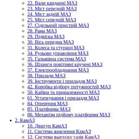
22. Вали карданні МАЗ
23. Міст передній МАЗ
24. Міст задній МАЗ
25. Міст середній МАЗ
27. Сідельний пристрій МАЗ
28. Рама МАЗ
29. Підвіска МАЗ
30. Вісь передня МАЗ
31. Колеса та ступиці МАЗ
34. Рульове управління МАЗ
35. Гальмівна система МАЗ
36. Шланги повітряні кручені МАЗ
37. Електрообладнання МАЗ
38. Прилади МАЗ
39. Інструменти і приладдя МАЗ
42. Коробка відбору потужностей МАЗ
50. Кабіна та приналежності МАЗ
61. Устаткування і приладдя МАЗ
84. Оперення МАЗ
85. Платформа МАЗ
86. Механізм підйому платформи МАЗ
2. КамАЗ
10. Двигун КамАЗ
11. Система живлення КамАЗ
12. Система выпуску газів КамАЗ