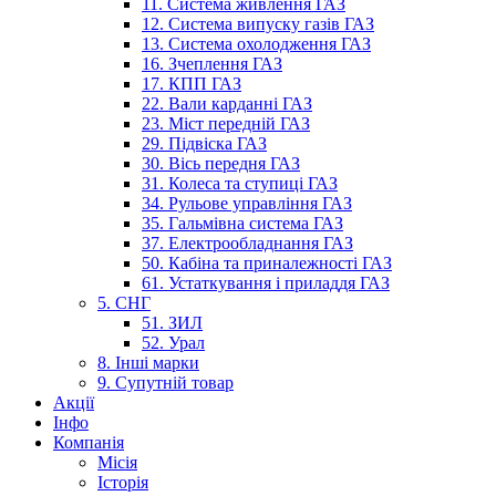
11. Система живлення ГАЗ
12. Система випуску газів ГАЗ
13. Система охолодження ГАЗ
16. Зчеплення ГАЗ
17. КПП ГАЗ
22. Вали карданні ГАЗ
23. Міст передній ГАЗ
29. Підвіска ГАЗ
30. Вісь передня ГАЗ
31. Колеса та ступиці ГАЗ
34. Рульове управління ГАЗ
35. Гальмівна система ГАЗ
37. Електрообладнання ГАЗ
50. Кабіна та приналежності ГАЗ
61. Устаткування і приладдя ГАЗ
5. СНГ
51. ЗИЛ
52. Урал
8. Інші марки
9. Супутній товар
Акції
Інфо
Компанія
Місія
Історія