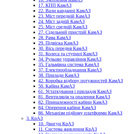
17. КПП КамАЗ
22. Вали карданні КамАЗ
23. Міст передній КамАЗ
24. Міст задній КамАЗ
25. Міст средній КамАЗ
27. Сідельний пристрій КамАЗ
28. Рама КамАЗ
29. Підвіска КамАЗ
30. Вісь передня КамАЗ
31. Колеса та ступиці КамАЗ
34. Рульове управління КамАЗ
35. Гальмівна система КамАЗ
37. Електрообладнання КамАЗ
38. Прилади КамАЗ
42. Коробка відбору потужностей КамАЗ
50. Кабіна КамАЗ
61. Устаткування і приладдя КамАЗ
81. Вентиляція та опалення КамАЗ
82. Приналежності кабіни КамАЗ
84. Оперення кабіни КамАЗ
86. Механізм підйому платформи КамАЗ
3. КрАЗ
10. Двигун КрАЗ
11. Система живлення КрАЗ