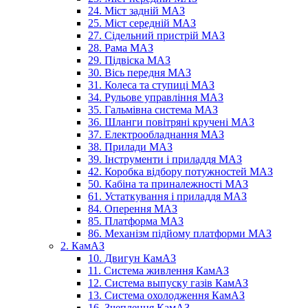
24. Міст задній МАЗ
25. Міст середній МАЗ
27. Сідельний пристрій МАЗ
28. Рама МАЗ
29. Підвіска МАЗ
30. Вісь передня МАЗ
31. Колеса та ступиці МАЗ
34. Рульове управління МАЗ
35. Гальмівна система МАЗ
36. Шланги повітряні кручені МАЗ
37. Електрообладнання МАЗ
38. Прилади МАЗ
39. Інструменти і приладдя МАЗ
42. Коробка відбору потужностей МАЗ
50. Кабіна та приналежності МАЗ
61. Устаткування і приладдя МАЗ
84. Оперення МАЗ
85. Платформа МАЗ
86. Механізм підйому платформи МАЗ
2. КамАЗ
10. Двигун КамАЗ
11. Система живлення КамАЗ
12. Система выпуску газів КамАЗ
13. Система охолодження КамАЗ
16. Зчеплення КамАЗ