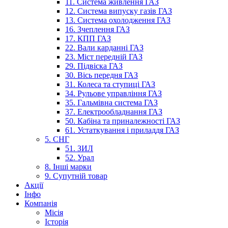
11. Система живлення ГАЗ
12. Система випуску газів ГАЗ
13. Система охолодження ГАЗ
16. Зчеплення ГАЗ
17. КПП ГАЗ
22. Вали карданні ГАЗ
23. Міст передній ГАЗ
29. Підвіска ГАЗ
30. Вісь передня ГАЗ
31. Колеса та ступиці ГАЗ
34. Рульове управління ГАЗ
35. Гальмівна система ГАЗ
37. Електрообладнання ГАЗ
50. Кабіна та приналежності ГАЗ
61. Устаткування і приладдя ГАЗ
5. СНГ
51. ЗИЛ
52. Урал
8. Інші марки
9. Супутній товар
Акції
Інфо
Компанія
Місія
Історія