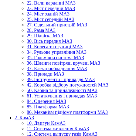
22. Вали карданні МАЗ
23. Міст передній МАЗ
24. Міст задній МАЗ
25. Міст середній МАЗ
27. Сідельний пристрій МАЗ
28. Рама МАЗ
29. Підвіска МАЗ
30. Вісь передня МАЗ
31. Колеса та ступиці МАЗ
34. Рульове управління МАЗ
35. Гальмівна система МАЗ
36. Шланги повітряні кручені МАЗ
37. Електрообладнання МАЗ
38. Прилади МАЗ
39. Інструменти і приладдя МАЗ
42. Коробка відбору потужностей МАЗ
50. Кабіна та приналежності МАЗ
61. Устаткування і приладдя МАЗ
84. Оперення МАЗ
85. Платформа МАЗ
86. Механізм підйому платформи МАЗ
2. КамАЗ
10. Двигун КамАЗ
11. Система живлення КамАЗ
12. Система выпуску газів КамАЗ