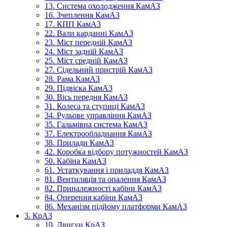
13. Система охолодження КамАЗ
16. Зчеплення КамАЗ
17. КПП КамАЗ
22. Вали карданні КамАЗ
23. Міст передній КамАЗ
24. Міст задній КамАЗ
25. Міст средній КамАЗ
27. Сідельний пристрій КамАЗ
28. Рама КамАЗ
29. Підвіска КамАЗ
30. Вісь передня КамАЗ
31. Колеса та ступиці КамАЗ
34. Рульове управління КамАЗ
35. Гальмівна система КамАЗ
37. Електрообладнання КамАЗ
38. Прилади КамАЗ
42. Коробка відбору потужностей КамАЗ
50. Кабіна КамАЗ
61. Устаткування і приладдя КамАЗ
81. Вентиляція та опалення КамАЗ
82. Приналежності кабіни КамАЗ
84. Оперення кабіни КамАЗ
86. Механізм підйому платформи КамАЗ
3. КрАЗ
10. Двигун КрАЗ