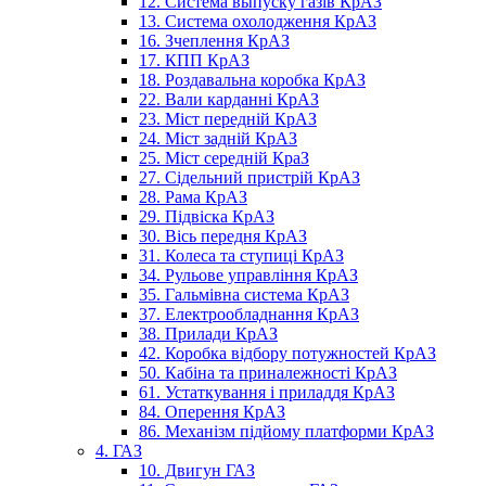
12. Система выпуску газів КрАЗ
13. Система охолодження КрАЗ
16. Зчеплення КрАЗ
17. КПП КрАЗ
18. Роздавальна коробка КрАЗ
22. Вали карданні КрАЗ
23. Міст передній КрАЗ
24. Міст задній КрАЗ
25. Міст середній КраЗ
27. Сідельний пристрій КрАЗ
28. Рама КрАЗ
29. Підвіска КрАЗ
30. Вісь передня КрАЗ
31. Колеса та ступиці КрАЗ
34. Рульове управління КрАЗ
35. Гальмівна система КрАЗ
37. Електрообладнання КрАЗ
38. Прилади КрАЗ
42. Коробка відбору потужностей КрАЗ
50. Кабіна та приналежності КрАЗ
61. Устаткування і приладдя КрАЗ
84. Оперення КрАЗ
86. Механізм підйому платформи КрАЗ
4. ГАЗ
10. Двигун ГАЗ