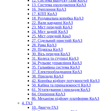
12. Система выпуску газів КрАЗ
13. Система охолодження КрАЗ
16. Зчеплення КрАЗ
17. КПП КрАЗ
18. Роздавальна коробка КрАЗ
22. Вали карданні КрАЗ
23. Міст передній КрАЗ
24. Міст задній КрАЗ
25. Міст середній КраЗ
27. Сідельний пристрій КрАЗ
28. Рама КрАЗ
29. Підвіска КрАЗ
30. Вісь передня КрАЗ
31. Колеса та ступиці КрАЗ
34. Рульове управління КрАЗ
35. Гальмівна система КрАЗ
37. Електрообладнання КрАЗ
38. Прилади КрАЗ
42. Коробка відбору потужностей КрАЗ
50. Кабіна та приналежності КрАЗ
61. Устаткування і приладдя КрАЗ
84. Оперення КрАЗ
86. Механізм підйому платформи КрАЗ
4. ГАЗ
10. Двигун ГАЗ