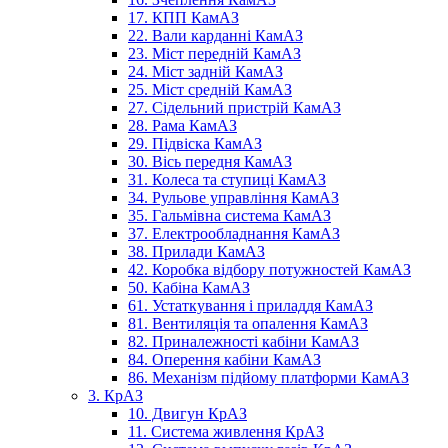
17. КПП КамАЗ
22. Вали карданні КамАЗ
23. Міст передній КамАЗ
24. Міст задній КамАЗ
25. Міст средній КамАЗ
27. Сідельний пристрій КамАЗ
28. Рама КамАЗ
29. Підвіска КамАЗ
30. Вісь передня КамАЗ
31. Колеса та ступиці КамАЗ
34. Рульове управління КамАЗ
35. Гальмівна система КамАЗ
37. Електрообладнання КамАЗ
38. Прилади КамАЗ
42. Коробка відбору потужностей КамАЗ
50. Кабіна КамАЗ
61. Устаткування і приладдя КамАЗ
81. Вентиляція та опалення КамАЗ
82. Приналежності кабіни КамАЗ
84. Оперення кабіни КамАЗ
86. Механізм підйому платформи КамАЗ
3. КрАЗ
10. Двигун КрАЗ
11. Система живлення КрАЗ