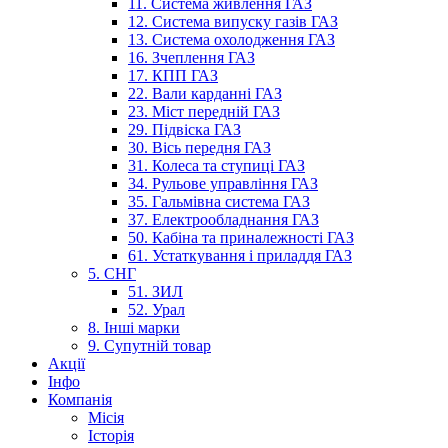
11. Система живлення ГАЗ
12. Система випуску газів ГАЗ
13. Система охолодження ГАЗ
16. Зчеплення ГАЗ
17. КПП ГАЗ
22. Вали карданні ГАЗ
23. Міст передній ГАЗ
29. Підвіска ГАЗ
30. Вісь передня ГАЗ
31. Колеса та ступиці ГАЗ
34. Рульове управління ГАЗ
35. Гальмівна система ГАЗ
37. Електрообладнання ГАЗ
50. Кабіна та приналежності ГАЗ
61. Устаткування і приладдя ГАЗ
5. СНГ
51. ЗИЛ
52. Урал
8. Інші марки
9. Супутній товар
Акції
Інфо
Компанія
Місія
Історія