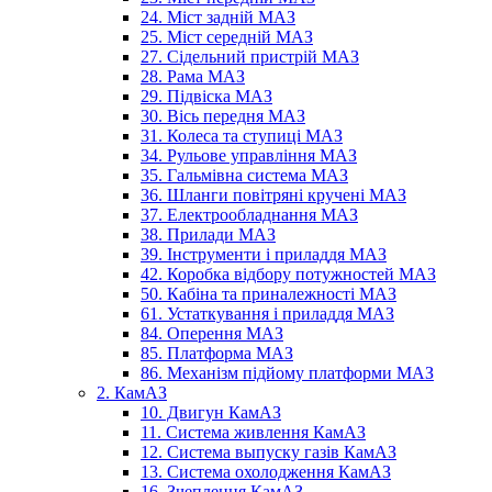
24. Міст задній МАЗ
25. Міст середній МАЗ
27. Сідельний пристрій МАЗ
28. Рама МАЗ
29. Підвіска МАЗ
30. Вісь передня МАЗ
31. Колеса та ступиці МАЗ
34. Рульове управління МАЗ
35. Гальмівна система МАЗ
36. Шланги повітряні кручені МАЗ
37. Електрообладнання МАЗ
38. Прилади МАЗ
39. Інструменти і приладдя МАЗ
42. Коробка відбору потужностей МАЗ
50. Кабіна та приналежності МАЗ
61. Устаткування і приладдя МАЗ
84. Оперення МАЗ
85. Платформа МАЗ
86. Механізм підйому платформи МАЗ
2. КамАЗ
10. Двигун КамАЗ
11. Система живлення КамАЗ
12. Система выпуску газів КамАЗ
13. Система охолодження КамАЗ
16. Зчеплення КамАЗ