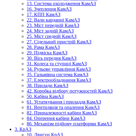
13. Система охолодження КамАЗ
16. Зчеплення КамАЗ
17. КПП КамАЗ
22. Вали карданні КамАЗ
23. Міст передній КамАЗ
24. Міст задній КамАЗ
25. Міст средній КамАЗ
27. Сідельний пристрій КамАЗ
28. Рама КамАЗ
29. Підвіска КамАЗ
30. Вісь передня КамАЗ
31. Колеса та ступиці КамАЗ
34. Рульове управління КамАЗ
35. Гальмівна система КамАЗ
37. Електрообладнання КамАЗ
38. Прилади КамАЗ
42. Коробка відбору потужностей КамАЗ
50. Кабіна КамАЗ
61. Устаткування і приладдя КамАЗ
81. Вентиляція та опалення КамАЗ
82. Приналежності кабіни КамАЗ
84. Оперення кабіни КамАЗ
86. Механізм підйому платформи КамАЗ
3. КрАЗ
10. Двигун КрАЗ