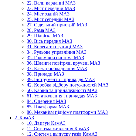
22. Вали карданні МАЗ
23. Міст передній МАЗ
24. Міст задній МАЗ
25. Міст середній МАЗ
27. Сідельний пристрій МАЗ
28. Рама МАЗ
29. Підвіска МАЗ
30. Вісь передня МАЗ
31. Колеса та ступиці МАЗ
34. Рульове управління МАЗ
35. Гальмівна система МАЗ
36. Шланги повітряні кручені МАЗ
37. Електрообладнання МАЗ
38. Прилади МАЗ
39. Інструменти і приладдя МАЗ
42. Коробка відбору потужностей МАЗ
50. Кабіна та приналежності МАЗ
61. Устаткування і приладдя МАЗ
84. Оперення МАЗ
85. Платформа МАЗ
86. Механізм підйому платформи МАЗ
2. КамАЗ
10. Двигун КамАЗ
11. Система живлення КамАЗ
12. Система выпуску газів КамАЗ