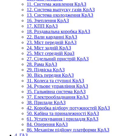
11. Система живлення КрАЗ
12. Система выпуску газів КрАЗ
13. Система охолодження КрАЗ
16. Зчеплення КрАЗ
17. КПП КрАЗ
18. Роздавальна коробка КрАЗ
22. Вали карданні КрАЗ
23. Міст передній КрАЗ
24. Міст задній КрАЗ
25. Міст середній КраЗ
27. Сідельний пристрій КрАЗ
28. Рама КрАЗ
29. Підвіска КрАЗ
30. Вісь передня КрАЗ
31. Колеса та ступиці КрАЗ
34. Рульове управління КрАЗ
35. Гальмівна система КрАЗ
37. Електрообладнання КрАЗ
38. Прилади КрАЗ
42. Коробка відбору потужностей КрАЗ
50. Кабіна та приналежності КрАЗ
61. Устаткування і приладдя КрАЗ
84. Оперення КрАЗ
86. Механізм підйому платформи КрАЗ
4. ГАЗ