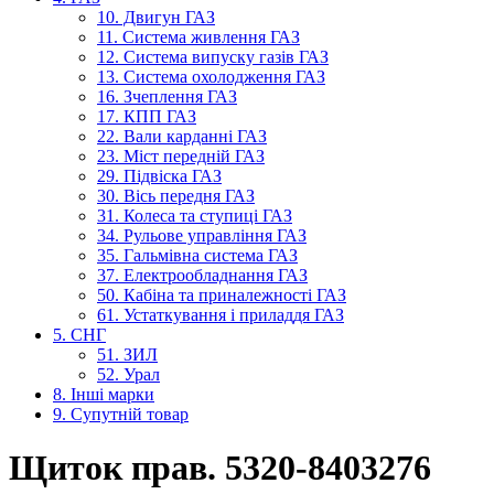
10. Двигун ГАЗ
11. Система живлення ГАЗ
12. Система випуску газів ГАЗ
13. Система охолодження ГАЗ
16. Зчеплення ГАЗ
17. КПП ГАЗ
22. Вали карданні ГАЗ
23. Міст передній ГАЗ
29. Підвіска ГАЗ
30. Вісь передня ГАЗ
31. Колеса та ступиці ГАЗ
34. Рульове управління ГАЗ
35. Гальмівна система ГАЗ
37. Електрообладнання ГАЗ
50. Кабіна та приналежності ГАЗ
61. Устаткування і приладдя ГАЗ
5. СНГ
51. ЗИЛ
52. Урал
8. Інші марки
9. Супутній товар
Щиток прав. 5320-8403276