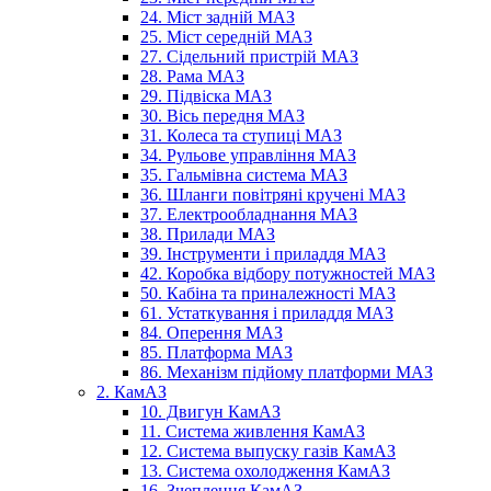
24. Міст задній МАЗ
25. Міст середній МАЗ
27. Сідельний пристрій МАЗ
28. Рама МАЗ
29. Підвіска МАЗ
30. Вісь передня МАЗ
31. Колеса та ступиці МАЗ
34. Рульове управління МАЗ
35. Гальмівна система МАЗ
36. Шланги повітряні кручені МАЗ
37. Електрообладнання МАЗ
38. Прилади МАЗ
39. Інструменти і приладдя МАЗ
42. Коробка відбору потужностей МАЗ
50. Кабіна та приналежності МАЗ
61. Устаткування і приладдя МАЗ
84. Оперення МАЗ
85. Платформа МАЗ
86. Механізм підйому платформи МАЗ
2. КамАЗ
10. Двигун КамАЗ
11. Система живлення КамАЗ
12. Система выпуску газів КамАЗ
13. Система охолодження КамАЗ
16. Зчеплення КамАЗ