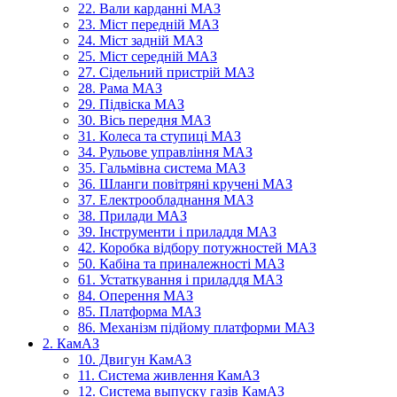
22. Вали карданні МАЗ
23. Міст передній МАЗ
24. Міст задній МАЗ
25. Міст середній МАЗ
27. Сідельний пристрій МАЗ
28. Рама МАЗ
29. Підвіска МАЗ
30. Вісь передня МАЗ
31. Колеса та ступиці МАЗ
34. Рульове управління МАЗ
35. Гальмівна система МАЗ
36. Шланги повітряні кручені МАЗ
37. Електрообладнання МАЗ
38. Прилади МАЗ
39. Інструменти і приладдя МАЗ
42. Коробка відбору потужностей МАЗ
50. Кабіна та приналежності МАЗ
61. Устаткування і приладдя МАЗ
84. Оперення МАЗ
85. Платформа МАЗ
86. Механізм підйому платформи МАЗ
2. КамАЗ
10. Двигун КамАЗ
11. Система живлення КамАЗ
12. Система выпуску газів КамАЗ