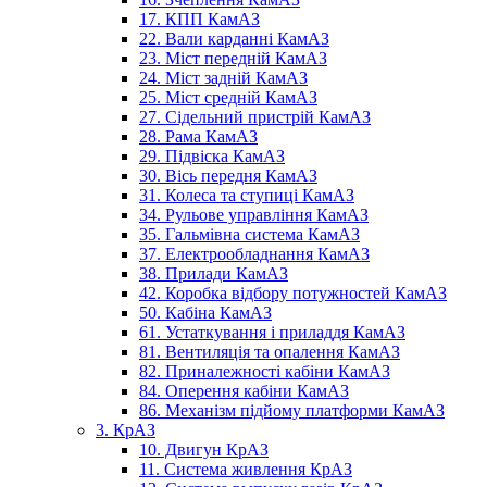
17. КПП КамАЗ
22. Вали карданні КамАЗ
23. Міст передній КамАЗ
24. Міст задній КамАЗ
25. Міст средній КамАЗ
27. Сідельний пристрій КамАЗ
28. Рама КамАЗ
29. Підвіска КамАЗ
30. Вісь передня КамАЗ
31. Колеса та ступиці КамАЗ
34. Рульове управління КамАЗ
35. Гальмівна система КамАЗ
37. Електрообладнання КамАЗ
38. Прилади КамАЗ
42. Коробка відбору потужностей КамАЗ
50. Кабіна КамАЗ
61. Устаткування і приладдя КамАЗ
81. Вентиляція та опалення КамАЗ
82. Приналежності кабіни КамАЗ
84. Оперення кабіни КамАЗ
86. Механізм підйому платформи КамАЗ
3. КрАЗ
10. Двигун КрАЗ
11. Система живлення КрАЗ