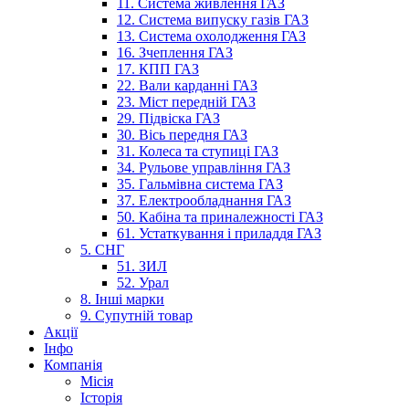
11. Система живлення ГАЗ
12. Система випуску газів ГАЗ
13. Система охолодження ГАЗ
16. Зчеплення ГАЗ
17. КПП ГАЗ
22. Вали карданні ГАЗ
23. Міст передній ГАЗ
29. Підвіска ГАЗ
30. Вісь передня ГАЗ
31. Колеса та ступиці ГАЗ
34. Рульове управління ГАЗ
35. Гальмівна система ГАЗ
37. Електрообладнання ГАЗ
50. Кабіна та приналежності ГАЗ
61. Устаткування і приладдя ГАЗ
5. СНГ
51. ЗИЛ
52. Урал
8. Інші марки
9. Супутній товар
Акції
Інфо
Компанія
Місія
Історія