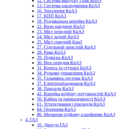
12. Система выпуску газів КрАЗ
13. Система охолодження КрАЗ
16. Зчеплення КрАЗ
17. КПП КрАЗ
18. Роздавальна коробка КрАЗ
22. Вали карданні КрАЗ
23. Міст передній КрАЗ
24. Міст задній КрАЗ
25. Міст середній КраЗ
27. Сідельний пристрій КрАЗ
28. Рама КрАЗ
29. Підвіска КрАЗ
30. Вісь передня КрАЗ
31. Колеса та ступиці КрАЗ
34. Рульове управління КрАЗ
35. Гальмівна система КрАЗ
37. Електрообладнання КрАЗ
38. Прилади КрАЗ
42. Коробка відбору потужностей КрАЗ
50. Кабіна та приналежності КрАЗ
61. Устаткування і приладдя КрАЗ
84. Оперення КрАЗ
86. Механізм підйому платформи КрАЗ
4. ГАЗ
10. Двигун ГАЗ