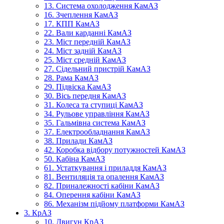
13. Система охолодження КамАЗ
16. Зчеплення КамАЗ
17. КПП КамАЗ
22. Вали карданні КамАЗ
23. Міст передній КамАЗ
24. Міст задній КамАЗ
25. Міст средній КамАЗ
27. Сідельний пристрій КамАЗ
28. Рама КамАЗ
29. Підвіска КамАЗ
30. Вісь передня КамАЗ
31. Колеса та ступиці КамАЗ
34. Рульове управління КамАЗ
35. Гальмівна система КамАЗ
37. Електрообладнання КамАЗ
38. Прилади КамАЗ
42. Коробка відбору потужностей КамАЗ
50. Кабіна КамАЗ
61. Устаткування і приладдя КамАЗ
81. Вентиляція та опалення КамАЗ
82. Приналежності кабіни КамАЗ
84. Оперення кабіни КамАЗ
86. Механізм підйому платформи КамАЗ
3. КрАЗ
10. Двигун КрАЗ