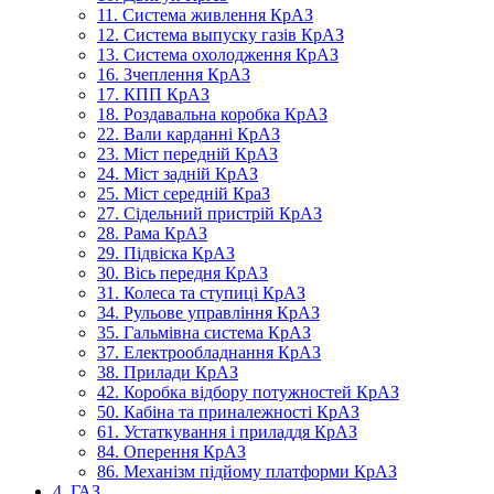
11. Система живлення КрАЗ
12. Система выпуску газів КрАЗ
13. Система охолодження КрАЗ
16. Зчеплення КрАЗ
17. КПП КрАЗ
18. Роздавальна коробка КрАЗ
22. Вали карданні КрАЗ
23. Міст передній КрАЗ
24. Міст задній КрАЗ
25. Міст середній КраЗ
27. Сідельний пристрій КрАЗ
28. Рама КрАЗ
29. Підвіска КрАЗ
30. Вісь передня КрАЗ
31. Колеса та ступиці КрАЗ
34. Рульове управління КрАЗ
35. Гальмівна система КрАЗ
37. Електрообладнання КрАЗ
38. Прилади КрАЗ
42. Коробка відбору потужностей КрАЗ
50. Кабіна та приналежності КрАЗ
61. Устаткування і приладдя КрАЗ
84. Оперення КрАЗ
86. Механізм підйому платформи КрАЗ
4. ГАЗ