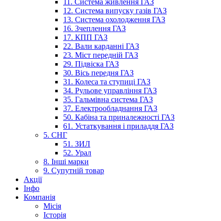
11. Система живлення ГАЗ
12. Система випуску газів ГАЗ
13. Система охолодження ГАЗ
16. Зчеплення ГАЗ
17. КПП ГАЗ
22. Вали карданні ГАЗ
23. Міст передній ГАЗ
29. Підвіска ГАЗ
30. Вісь передня ГАЗ
31. Колеса та ступиці ГАЗ
34. Рульове управління ГАЗ
35. Гальмівна система ГАЗ
37. Електрообладнання ГАЗ
50. Кабіна та приналежності ГАЗ
61. Устаткування і приладдя ГАЗ
5. СНГ
51. ЗИЛ
52. Урал
8. Інші марки
9. Супутній товар
Акції
Інфо
Компанія
Місія
Історія