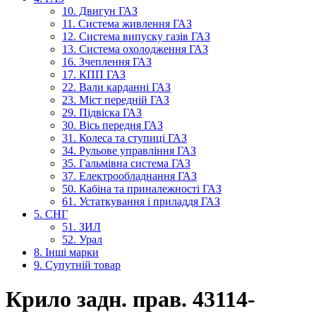
10. Двигун ГАЗ
11. Система живлення ГАЗ
12. Система випуску газів ГАЗ
13. Система охолодження ГАЗ
16. Зчеплення ГАЗ
17. КПП ГАЗ
22. Вали карданні ГАЗ
23. Міст передній ГАЗ
29. Підвіска ГАЗ
30. Вісь передня ГАЗ
31. Колеса та ступиці ГАЗ
34. Рульове управління ГАЗ
35. Гальмівна система ГАЗ
37. Електрообладнання ГАЗ
50. Кабіна та приналежності ГАЗ
61. Устаткування і приладдя ГАЗ
5. СНГ
51. ЗИЛ
52. Урал
8. Інші марки
9. Супутній товар
Крило задн. прав. 43114-