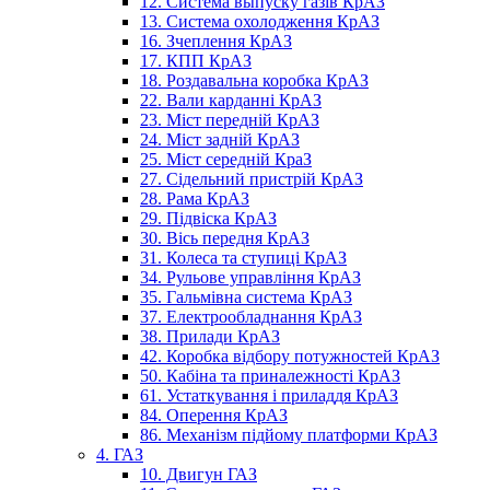
12. Система выпуску газів КрАЗ
13. Система охолодження КрАЗ
16. Зчеплення КрАЗ
17. КПП КрАЗ
18. Роздавальна коробка КрАЗ
22. Вали карданні КрАЗ
23. Міст передній КрАЗ
24. Міст задній КрАЗ
25. Міст середній КраЗ
27. Сідельний пристрій КрАЗ
28. Рама КрАЗ
29. Підвіска КрАЗ
30. Вісь передня КрАЗ
31. Колеса та ступиці КрАЗ
34. Рульове управління КрАЗ
35. Гальмівна система КрАЗ
37. Електрообладнання КрАЗ
38. Прилади КрАЗ
42. Коробка відбору потужностей КрАЗ
50. Кабіна та приналежності КрАЗ
61. Устаткування і приладдя КрАЗ
84. Оперення КрАЗ
86. Механізм підйому платформи КрАЗ
4. ГАЗ
10. Двигун ГАЗ