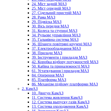
24. Міст задній МАЗ
25. Міст середній МАЗ
27. Сідельний пристрій МАЗ
28. Рама МАЗ
29. Підвіска МАЗ
30. Вісь передня МАЗ
31. Колеса та ступиці МАЗ
34. Рульове управління МАЗ
35. Гальмівна система МАЗ
36. Шланги повітряні кручені МАЗ
37. Електрообладнання МАЗ
38. Прилади МАЗ
39. Інструменти і приладдя МАЗ
42. Коробка відбору потужностей МАЗ
50. Кабіна та приналежності МАЗ
61. Устаткування і приладдя МАЗ
84. Оперення МАЗ
85. Платформа МАЗ
86. Механізм підйому платформи МАЗ
2. КамАЗ
10. Двигун КамАЗ
11. Система живлення КамАЗ
12. Система выпуску газів КамАЗ
13. Система охолодження КамАЗ
16. Зчеплення КамАЗ