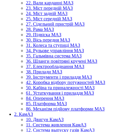
22. Вали карданні МАЗ
23. Міст передній МАЗ
24. Міст задній МАЗ
25. Міст середній МАЗ
27. Сідельний пристрій МАЗ
28. Рама МАЗ
29. Підвіска МАЗ
30. Вісь передня МАЗ
31. Колеса та ступиці МАЗ
34. Рульове управління МАЗ
35. Гальмівна система МАЗ
36. Шланги повітряні кручені МАЗ
37. Електрообладнання МАЗ
38. Прилади МАЗ
39. Інструменти і приладдя МАЗ
42. Коробка відбору потужностей МАЗ
50. Кабіна та приналежності МАЗ
61. Устаткування і приладдя МАЗ
84. Оперення МАЗ
85. Платформа МАЗ
86. Механізм підйому платформи МАЗ
2. КамАЗ
10. Двигун КамАЗ
11. Система живлення КамАЗ
12. Система выпуску газів КамАЗ