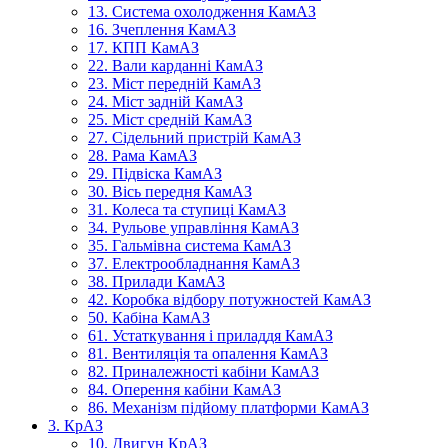
13. Система охолодження КамАЗ
16. Зчеплення КамАЗ
17. КПП КамАЗ
22. Вали карданні КамАЗ
23. Міст передній КамАЗ
24. Міст задній КамАЗ
25. Міст средній КамАЗ
27. Сідельний пристрій КамАЗ
28. Рама КамАЗ
29. Підвіска КамАЗ
30. Вісь передня КамАЗ
31. Колеса та ступиці КамАЗ
34. Рульове управління КамАЗ
35. Гальмівна система КамАЗ
37. Електрообладнання КамАЗ
38. Прилади КамАЗ
42. Коробка відбору потужностей КамАЗ
50. Кабіна КамАЗ
61. Устаткування і приладдя КамАЗ
81. Вентиляція та опалення КамАЗ
82. Приналежності кабіни КамАЗ
84. Оперення кабіни КамАЗ
86. Механізм підйому платформи КамАЗ
3. КрАЗ
10. Двигун КрАЗ