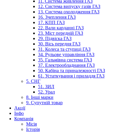
11. Система живлення ГАЗ
12. Система випуску газів ГАЗ
13. Система охолодження ГАЗ
16. Зчеплення ГАЗ
17. КПП ГАЗ
22. Вали карданні ГАЗ
23. Міст передній ГАЗ
29. Підвіска ГАЗ
30. Вісь передня ГАЗ
31. Колеса та ступиці ГАЗ
34. Рульове управління ГАЗ
35. Гальмівна система ГАЗ
37. Електрообладнання ГАЗ
50. Кабіна та приналежності ГАЗ
61. Устаткування і приладдя ГАЗ
5. СНГ
51. ЗИЛ
52. Урал
8. Інші марки
9. Супутній товар
Акції
Інфо
Компанія
Місія
Історія