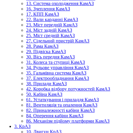
13. Система охолодження КамАЗ
16. Зчеплення КамАЗ
17. КПП КамАЗ
22. Вали карданні КамАЗ
23. Міст передній КамАЗ
24. Міст задній КамАЗ
25. Міст средній КамАЗ
27. Сідельний пристрій КамАЗ
28. Рама КамАЗ
29. Підвіска КамАЗ
30. Вісь передня КамАЗ
31. Колеса та ступиці КамАЗ
34. Рульове управління КамАЗ
35. Гальмівна система КамАЗ
37. Електрообладнання КамАЗ
38. Прилади КамАЗ
42. Коробка відбору потужностей КамАЗ
50. Кабіна КамАЗ
61. Устаткування і приладдя КамАЗ
81. Вентиляція та опалення КамАЗ
82. Приналежності кабіни КамАЗ
84. Оперення кабіни КамАЗ
86. Механізм підйому платформи КамАЗ
3. КрАЗ
10. Двигун КрАЗ