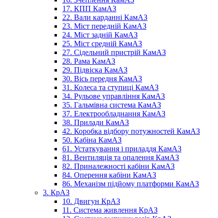
17. КПП КамАЗ
22. Вали карданні КамАЗ
23. Міст передній КамАЗ
24. Міст задній КамАЗ
25. Міст средній КамАЗ
27. Сідельний пристрій КамАЗ
28. Рама КамАЗ
29. Підвіска КамАЗ
30. Вісь передня КамАЗ
31. Колеса та ступиці КамАЗ
34. Рульове управління КамАЗ
35. Гальмівна система КамАЗ
37. Електрообладнання КамАЗ
38. Прилади КамАЗ
42. Коробка відбору потужностей КамАЗ
50. Кабіна КамАЗ
61. Устаткування і приладдя КамАЗ
81. Вентиляція та опалення КамАЗ
82. Приналежності кабіни КамАЗ
84. Оперення кабіни КамАЗ
86. Механізм підйому платформи КамАЗ
3. КрАЗ
10. Двигун КрАЗ
11. Система живлення КрАЗ