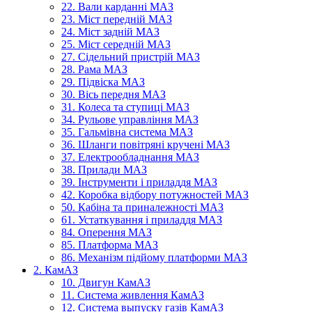
22. Вали карданні МАЗ
23. Міст передній МАЗ
24. Міст задній МАЗ
25. Міст середній МАЗ
27. Сідельний пристрій МАЗ
28. Рама МАЗ
29. Підвіска МАЗ
30. Вісь передня МАЗ
31. Колеса та ступиці МАЗ
34. Рульове управління МАЗ
35. Гальмівна система МАЗ
36. Шланги повітряні кручені МАЗ
37. Електрообладнання МАЗ
38. Прилади МАЗ
39. Інструменти і приладдя МАЗ
42. Коробка відбору потужностей МАЗ
50. Кабіна та приналежності МАЗ
61. Устаткування і приладдя МАЗ
84. Оперення МАЗ
85. Платформа МАЗ
86. Механізм підйому платформи МАЗ
2. КамАЗ
10. Двигун КамАЗ
11. Система живлення КамАЗ
12. Система выпуску газів КамАЗ