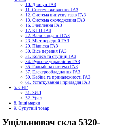
10. Двигун ГАЗ
11. Система живлення ГАЗ
12. Система випуску газів ГАЗ
13. Система охолодження ГАЗ
16. Зчеплення ГАЗ
17. КПП ГАЗ
22. Вали карданні ГАЗ
23. Міст передній ГАЗ
29. Підвіска ГАЗ
30. Вісь передня ГАЗ
31. Колеса та ступиці ГАЗ
34. Рульове управління ГАЗ
35. Гальмівна система ГАЗ
37. Електрообладнання ГАЗ
50. Кабіна та приналежності ГАЗ
61. Устаткування і приладдя ГАЗ
5. СНГ
51. ЗИЛ
52. Урал
8. Інші марки
9. Супутній товар
Ущільнювач скла 5320-