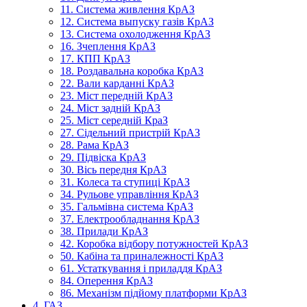
11. Система живлення КрАЗ
12. Система выпуску газів КрАЗ
13. Система охолодження КрАЗ
16. Зчеплення КрАЗ
17. КПП КрАЗ
18. Роздавальна коробка КрАЗ
22. Вали карданні КрАЗ
23. Міст передній КрАЗ
24. Міст задній КрАЗ
25. Міст середній КраЗ
27. Сідельний пристрій КрАЗ
28. Рама КрАЗ
29. Підвіска КрАЗ
30. Вісь передня КрАЗ
31. Колеса та ступиці КрАЗ
34. Рульове управління КрАЗ
35. Гальмівна система КрАЗ
37. Електрообладнання КрАЗ
38. Прилади КрАЗ
42. Коробка відбору потужностей КрАЗ
50. Кабіна та приналежності КрАЗ
61. Устаткування і приладдя КрАЗ
84. Оперення КрАЗ
86. Механізм підйому платформи КрАЗ
4. ГАЗ