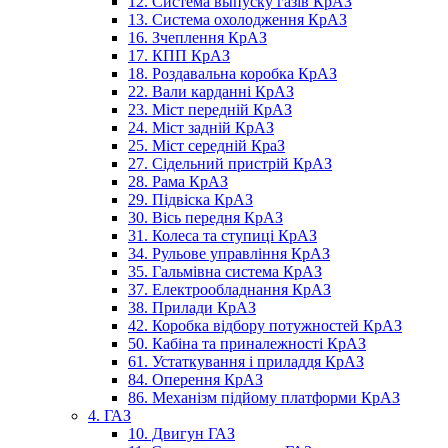
12. Система выпуску газів КрАЗ
13. Система охолодження КрАЗ
16. Зчеплення КрАЗ
17. КПП КрАЗ
18. Роздавальна коробка КрАЗ
22. Вали карданні КрАЗ
23. Міст передній КрАЗ
24. Міст задній КрАЗ
25. Міст середній КраЗ
27. Сідельний пристрій КрАЗ
28. Рама КрАЗ
29. Підвіска КрАЗ
30. Вісь передня КрАЗ
31. Колеса та ступиці КрАЗ
34. Рульове управління КрАЗ
35. Гальмівна система КрАЗ
37. Електрообладнання КрАЗ
38. Прилади КрАЗ
42. Коробка відбору потужностей КрАЗ
50. Кабіна та приналежності КрАЗ
61. Устаткування і приладдя КрАЗ
84. Оперення КрАЗ
86. Механізм підйому платформи КрАЗ
4. ГАЗ
10. Двигун ГАЗ