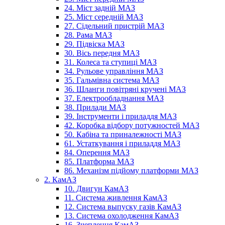
24. Міст задній МАЗ
25. Міст середній МАЗ
27. Сідельний пристрій МАЗ
28. Рама МАЗ
29. Підвіска МАЗ
30. Вісь передня МАЗ
31. Колеса та ступиці МАЗ
34. Рульове управління МАЗ
35. Гальмівна система МАЗ
36. Шланги повітряні кручені МАЗ
37. Електрообладнання МАЗ
38. Прилади МАЗ
39. Інструменти і приладдя МАЗ
42. Коробка відбору потужностей МАЗ
50. Кабіна та приналежності МАЗ
61. Устаткування і приладдя МАЗ
84. Оперення МАЗ
85. Платформа МАЗ
86. Механізм підйому платформи МАЗ
2. КамАЗ
10. Двигун КамАЗ
11. Система живлення КамАЗ
12. Система выпуску газів КамАЗ
13. Система охолодження КамАЗ
16. Зчеплення КамАЗ