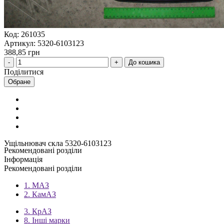
Код: 261035
Артикул: 5320-6103123
388,85 грн
До кошика
Поділитися
Обране
Ущільнювач скла 5320-6103123
Рекомендовані розділи
Інформація
Рекомендовані розділи
1. МАЗ
2. КамАЗ
3. КрАЗ
8. Інші марки