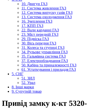
10. Двигун ГАЗ
11. Система живлення ГАЗ
12. Система випуску газів ГАЗ
13. Система охолодження ГАЗ
16. Зчеплення ГАЗ
17. КПП ГАЗ
22. Вали карданні ГАЗ
23. Міст передній ГАЗ
29. Підвіска ГАЗ
30. Вісь передня ГАЗ
31. Колеса та ступиці ГАЗ
34. Рульове управління ГАЗ
35. Гальмівна система ГАЗ
37. Електрообладнання ГАЗ
50. Кабіна та приналежності ГАЗ
61. Устаткування і приладдя ГАЗ
5. СНГ
51. ЗИЛ
52. Урал
8. Інші марки
9. Супутній товар
Привід замку к-кт 5320-