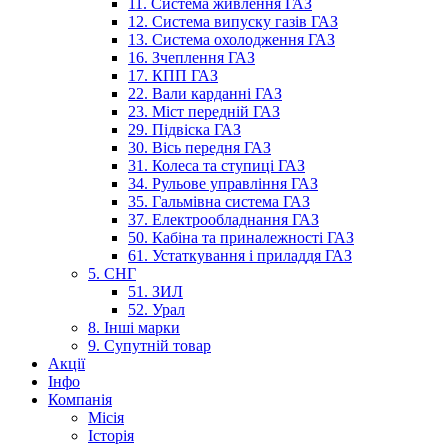
11. Система живлення ГАЗ
12. Система випуску газів ГАЗ
13. Система охолодження ГАЗ
16. Зчеплення ГАЗ
17. КПП ГАЗ
22. Вали карданні ГАЗ
23. Міст передній ГАЗ
29. Підвіска ГАЗ
30. Вісь передня ГАЗ
31. Колеса та ступиці ГАЗ
34. Рульове управління ГАЗ
35. Гальмівна система ГАЗ
37. Електрообладнання ГАЗ
50. Кабіна та приналежності ГАЗ
61. Устаткування і приладдя ГАЗ
5. СНГ
51. ЗИЛ
52. Урал
8. Інші марки
9. Супутній товар
Акції
Інфо
Компанія
Місія
Історія