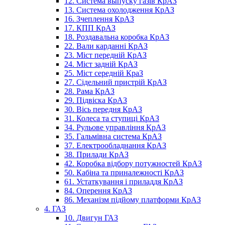
12. Система выпуску газів КрАЗ
13. Система охолодження КрАЗ
16. Зчеплення КрАЗ
17. КПП КрАЗ
18. Роздавальна коробка КрАЗ
22. Вали карданні КрАЗ
23. Міст передній КрАЗ
24. Міст задній КрАЗ
25. Міст середній КраЗ
27. Сідельний пристрій КрАЗ
28. Рама КрАЗ
29. Підвіска КрАЗ
30. Вісь передня КрАЗ
31. Колеса та ступиці КрАЗ
34. Рульове управління КрАЗ
35. Гальмівна система КрАЗ
37. Електрообладнання КрАЗ
38. Прилади КрАЗ
42. Коробка відбору потужностей КрАЗ
50. Кабіна та приналежності КрАЗ
61. Устаткування і приладдя КрАЗ
84. Оперення КрАЗ
86. Механізм підйому платформи КрАЗ
4. ГАЗ
10. Двигун ГАЗ