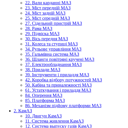
22. Вали карданні МАЗ
23. Міст передній МАЗ
24. Міст задній МАЗ
25. Міст середній МАЗ
27. Сідельний пристрій МАЗ
28. Рама МАЗ
29. Підвіска МАЗ
30. Вісь передня МАЗ
31. Колеса та ступиці МАЗ
34. Рульове управління МАЗ
35. Гальмівна система МАЗ
36. Шланги повітряні кручені МАЗ
37. Електрообладнання МАЗ
38. Прилади МАЗ
39. Інструменти і приладдя МАЗ
42. Коробка відбору потужностей МАЗ
50. Кабіна та приналежності МАЗ
61. Устаткування і приладдя МАЗ
84. Оперення МАЗ
85. Платформа МАЗ
86. Механізм підйому платформи МАЗ
2. КамАЗ
10. Двигун КамАЗ
11. Система живлення КамАЗ
12. Система выпуску газів КамАЗ