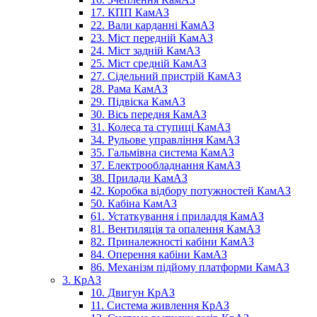
17. КПП КамАЗ
22. Вали карданні КамАЗ
23. Міст передній КамАЗ
24. Міст задній КамАЗ
25. Міст средній КамАЗ
27. Сідельний пристрій КамАЗ
28. Рама КамАЗ
29. Підвіска КамАЗ
30. Вісь передня КамАЗ
31. Колеса та ступиці КамАЗ
34. Рульове управління КамАЗ
35. Гальмівна система КамАЗ
37. Електрообладнання КамАЗ
38. Прилади КамАЗ
42. Коробка відбору потужностей КамАЗ
50. Кабіна КамАЗ
61. Устаткування і приладдя КамАЗ
81. Вентиляція та опалення КамАЗ
82. Приналежності кабіни КамАЗ
84. Оперення кабіни КамАЗ
86. Механізм підйому платформи КамАЗ
3. КрАЗ
10. Двигун КрАЗ
11. Система живлення КрАЗ