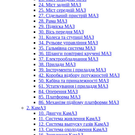
24. Міст задній МАЗ
25. Міст середній МАЗ
27. Сідельний пристрій МАЗ
28. Рама МАЗ
29. Підвіска МАЗ
30. Вісь передня МАЗ
31. Колеса та ступиці МАЗ
34. Рульове управління МАЗ
35. Гальмівна система МАЗ
36. Шланги повітряні кручені МАЗ
37. Електрообладнання МАЗ
38. Прилади МАЗ
39. Інструменти і приладдя МАЗ
42. Коробка відбору потужностей МАЗ
50. Кабіна та приналежності МАЗ
61. Устаткування і приладдя МАЗ
84. Оперення МАЗ
85. Платформа МАЗ
86. Механізм підйому платформи МАЗ
2. КамАЗ
10. Двигун КамАЗ
11. Система живлення КамАЗ
12. Система выпуску газів КамАЗ
13. Система охолодження КамАЗ
16. Зчеплення КамАЗ