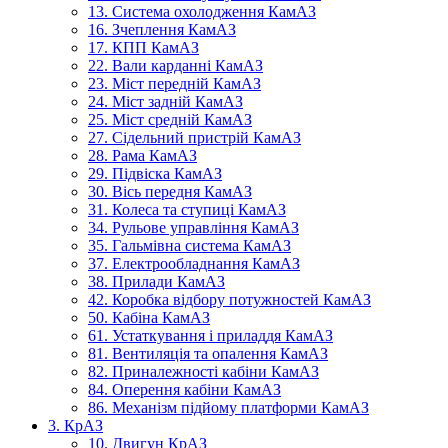
13. Система охолодження КамАЗ
16. Зчеплення КамАЗ
17. КПП КамАЗ
22. Вали карданні КамАЗ
23. Міст передній КамАЗ
24. Міст задній КамАЗ
25. Міст средній КамАЗ
27. Сідельний пристрій КамАЗ
28. Рама КамАЗ
29. Підвіска КамАЗ
30. Вісь передня КамАЗ
31. Колеса та ступиці КамАЗ
34. Рульове управління КамАЗ
35. Гальмівна система КамАЗ
37. Електрообладнання КамАЗ
38. Прилади КамАЗ
42. Коробка відбору потужностей КамАЗ
50. Кабіна КамАЗ
61. Устаткування і приладдя КамАЗ
81. Вентиляція та опалення КамАЗ
82. Приналежності кабіни КамАЗ
84. Оперення кабіни КамАЗ
86. Механізм підйому платформи КамАЗ
3. КрАЗ
10. Двигун КрАЗ