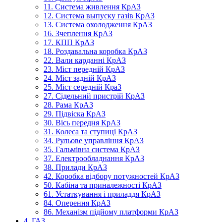
11. Система живлення КрАЗ
12. Система выпуску газів КрАЗ
13. Система охолодження КрАЗ
16. Зчеплення КрАЗ
17. КПП КрАЗ
18. Роздавальна коробка КрАЗ
22. Вали карданні КрАЗ
23. Міст передній КрАЗ
24. Міст задній КрАЗ
25. Міст середній КраЗ
27. Сідельний пристрій КрАЗ
28. Рама КрАЗ
29. Підвіска КрАЗ
30. Вісь передня КрАЗ
31. Колеса та ступиці КрАЗ
34. Рульове управління КрАЗ
35. Гальмівна система КрАЗ
37. Електрообладнання КрАЗ
38. Прилади КрАЗ
42. Коробка відбору потужностей КрАЗ
50. Кабіна та приналежності КрАЗ
61. Устаткування і приладдя КрАЗ
84. Оперення КрАЗ
86. Механізм підйому платформи КрАЗ
4. ГАЗ