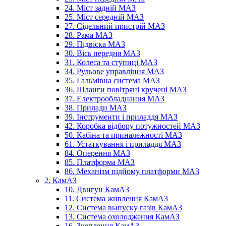
24. Міст задній МАЗ
25. Міст середній МАЗ
27. Сідельний пристрій МАЗ
28. Рама МАЗ
29. Підвіска МАЗ
30. Вісь передня МАЗ
31. Колеса та ступиці МАЗ
34. Рульове управління МАЗ
35. Гальмівна система МАЗ
36. Шланги повітряні кручені МАЗ
37. Електрообладнання МАЗ
38. Прилади МАЗ
39. Інструменти і приладдя МАЗ
42. Коробка відбору потужностей МАЗ
50. Кабіна та приналежності МАЗ
61. Устаткування і приладдя МАЗ
84. Оперення МАЗ
85. Платформа МАЗ
86. Механізм підйому платформи МАЗ
2. КамАЗ
10. Двигун КамАЗ
11. Система живлення КамАЗ
12. Система выпуску газів КамАЗ
13. Система охолодження КамАЗ
16. Зчеплення КамАЗ