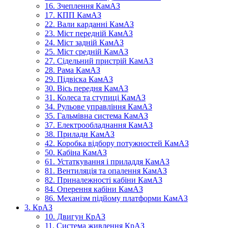
16. Зчеплення КамАЗ
17. КПП КамАЗ
22. Вали карданні КамАЗ
23. Міст передній КамАЗ
24. Міст задній КамАЗ
25. Міст средній КамАЗ
27. Сідельний пристрій КамАЗ
28. Рама КамАЗ
29. Підвіска КамАЗ
30. Вісь передня КамАЗ
31. Колеса та ступиці КамАЗ
34. Рульове управління КамАЗ
35. Гальмівна система КамАЗ
37. Електрообладнання КамАЗ
38. Прилади КамАЗ
42. Коробка відбору потужностей КамАЗ
50. Кабіна КамАЗ
61. Устаткування і приладдя КамАЗ
81. Вентиляція та опалення КамАЗ
82. Приналежності кабіни КамАЗ
84. Оперення кабіни КамАЗ
86. Механізм підйому платформи КамАЗ
3. КрАЗ
10. Двигун КрАЗ
11. Система живлення КрАЗ