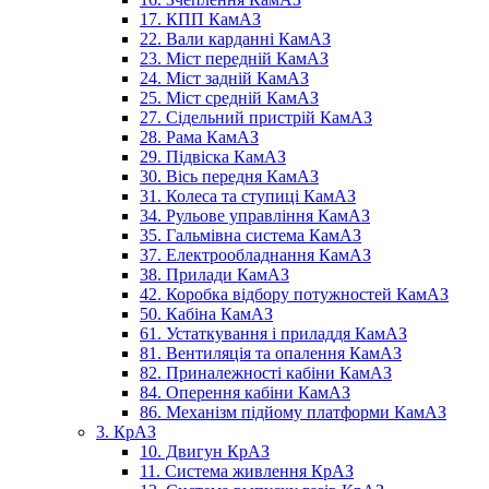
17. КПП КамАЗ
22. Вали карданні КамАЗ
23. Міст передній КамАЗ
24. Міст задній КамАЗ
25. Міст средній КамАЗ
27. Сідельний пристрій КамАЗ
28. Рама КамАЗ
29. Підвіска КамАЗ
30. Вісь передня КамАЗ
31. Колеса та ступиці КамАЗ
34. Рульове управління КамАЗ
35. Гальмівна система КамАЗ
37. Електрообладнання КамАЗ
38. Прилади КамАЗ
42. Коробка відбору потужностей КамАЗ
50. Кабіна КамАЗ
61. Устаткування і приладдя КамАЗ
81. Вентиляція та опалення КамАЗ
82. Приналежності кабіни КамАЗ
84. Оперення кабіни КамАЗ
86. Механізм підйому платформи КамАЗ
3. КрАЗ
10. Двигун КрАЗ
11. Система живлення КрАЗ