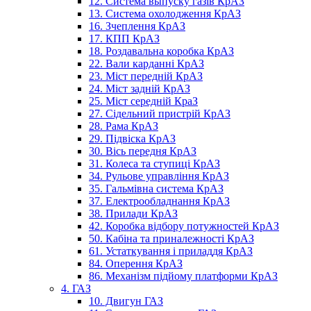
12. Система выпуску газів КрАЗ
13. Система охолодження КрАЗ
16. Зчеплення КрАЗ
17. КПП КрАЗ
18. Роздавальна коробка КрАЗ
22. Вали карданні КрАЗ
23. Міст передній КрАЗ
24. Міст задній КрАЗ
25. Міст середній КраЗ
27. Сідельний пристрій КрАЗ
28. Рама КрАЗ
29. Підвіска КрАЗ
30. Вісь передня КрАЗ
31. Колеса та ступиці КрАЗ
34. Рульове управління КрАЗ
35. Гальмівна система КрАЗ
37. Електрообладнання КрАЗ
38. Прилади КрАЗ
42. Коробка відбору потужностей КрАЗ
50. Кабіна та приналежності КрАЗ
61. Устаткування і приладдя КрАЗ
84. Оперення КрАЗ
86. Механізм підйому платформи КрАЗ
4. ГАЗ
10. Двигун ГАЗ