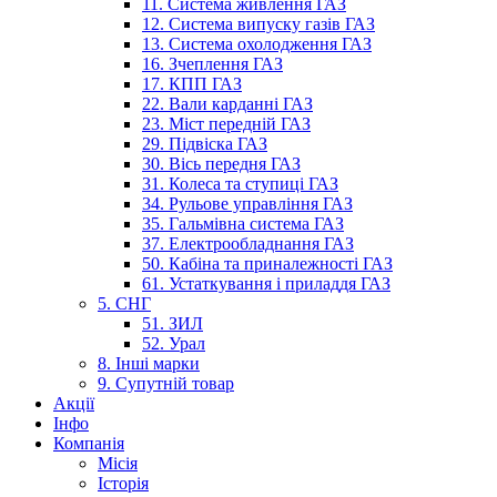
11. Система живлення ГАЗ
12. Система випуску газів ГАЗ
13. Система охолодження ГАЗ
16. Зчеплення ГАЗ
17. КПП ГАЗ
22. Вали карданні ГАЗ
23. Міст передній ГАЗ
29. Підвіска ГАЗ
30. Вісь передня ГАЗ
31. Колеса та ступиці ГАЗ
34. Рульове управління ГАЗ
35. Гальмівна система ГАЗ
37. Електрообладнання ГАЗ
50. Кабіна та приналежності ГАЗ
61. Устаткування і приладдя ГАЗ
5. СНГ
51. ЗИЛ
52. Урал
8. Інші марки
9. Супутній товар
Акції
Інфо
Компанія
Місія
Історія