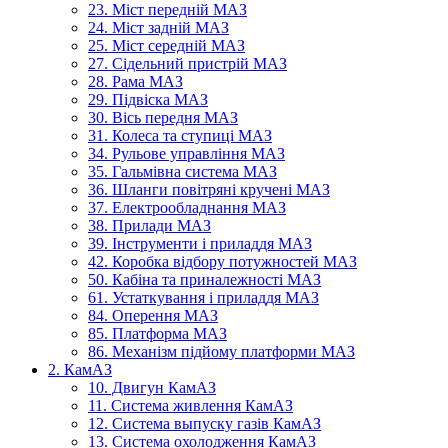
23. Міст передній МАЗ
24. Міст задній МАЗ
25. Міст середній МАЗ
27. Сідельний пристрій МАЗ
28. Рама МАЗ
29. Підвіска МАЗ
30. Вісь передня МАЗ
31. Колеса та ступиці МАЗ
34. Рульове управління МАЗ
35. Гальмівна система МАЗ
36. Шланги повітряні кручені МАЗ
37. Електрообладнання МАЗ
38. Прилади МАЗ
39. Інструменти і приладдя МАЗ
42. Коробка відбору потужностей МАЗ
50. Кабіна та приналежності МАЗ
61. Устаткування і приладдя МАЗ
84. Оперення МАЗ
85. Платформа МАЗ
86. Механізм підйому платформи МАЗ
2. КамАЗ
10. Двигун КамАЗ
11. Система живлення КамАЗ
12. Система выпуску газів КамАЗ
13. Система охолодження КамАЗ