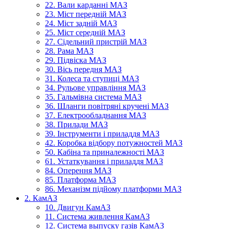
22. Вали карданні МАЗ
23. Міст передній МАЗ
24. Міст задній МАЗ
25. Міст середній МАЗ
27. Сідельний пристрій МАЗ
28. Рама МАЗ
29. Підвіска МАЗ
30. Вісь передня МАЗ
31. Колеса та ступиці МАЗ
34. Рульове управління МАЗ
35. Гальмівна система МАЗ
36. Шланги повітряні кручені МАЗ
37. Електрообладнання МАЗ
38. Прилади МАЗ
39. Інструменти і приладдя МАЗ
42. Коробка відбору потужностей МАЗ
50. Кабіна та приналежності МАЗ
61. Устаткування і приладдя МАЗ
84. Оперення МАЗ
85. Платформа МАЗ
86. Механізм підйому платформи МАЗ
2. КамАЗ
10. Двигун КамАЗ
11. Система живлення КамАЗ
12. Система выпуску газів КамАЗ