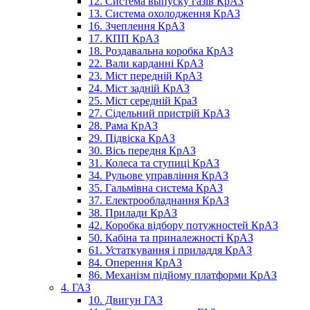
12. Система выпуску газів КрАЗ
13. Система охолодження КрАЗ
16. Зчеплення КрАЗ
17. КПП КрАЗ
18. Роздавальна коробка КрАЗ
22. Вали карданні КрАЗ
23. Міст передній КрАЗ
24. Міст задній КрАЗ
25. Міст середній КраЗ
27. Сідельний пристрій КрАЗ
28. Рама КрАЗ
29. Підвіска КрАЗ
30. Вісь передня КрАЗ
31. Колеса та ступиці КрАЗ
34. Рульове управління КрАЗ
35. Гальмівна система КрАЗ
37. Електрообладнання КрАЗ
38. Прилади КрАЗ
42. Коробка відбору потужностей КрАЗ
50. Кабіна та приналежності КрАЗ
61. Устаткування і приладдя КрАЗ
84. Оперення КрАЗ
86. Механізм підйому платформи КрАЗ
4. ГАЗ
10. Двигун ГАЗ