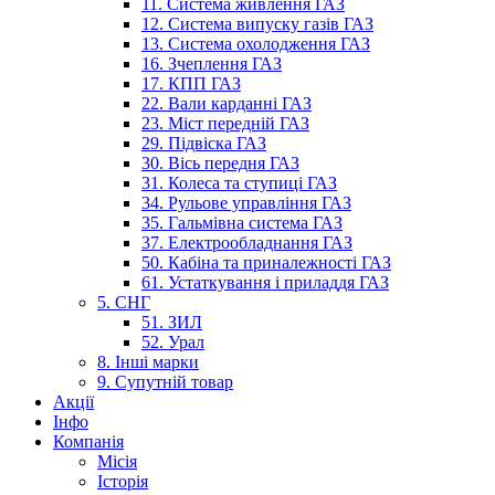
11. Система живлення ГАЗ
12. Система випуску газів ГАЗ
13. Система охолодження ГАЗ
16. Зчеплення ГАЗ
17. КПП ГАЗ
22. Вали карданні ГАЗ
23. Міст передній ГАЗ
29. Підвіска ГАЗ
30. Вісь передня ГАЗ
31. Колеса та ступиці ГАЗ
34. Рульове управління ГАЗ
35. Гальмівна система ГАЗ
37. Електрообладнання ГАЗ
50. Кабіна та приналежності ГАЗ
61. Устаткування і приладдя ГАЗ
5. СНГ
51. ЗИЛ
52. Урал
8. Інші марки
9. Супутній товар
Акції
Інфо
Компанія
Місія
Історія