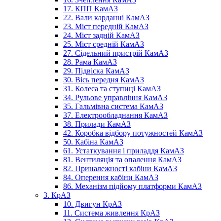
17. КПП КамАЗ
22. Вали карданні КамАЗ
23. Міст передній КамАЗ
24. Міст задній КамАЗ
25. Міст средній КамАЗ
27. Сідельний пристрій КамАЗ
28. Рама КамАЗ
29. Підвіска КамАЗ
30. Вісь передня КамАЗ
31. Колеса та ступиці КамАЗ
34. Рульове управління КамАЗ
35. Гальмівна система КамАЗ
37. Електрообладнання КамАЗ
38. Прилади КамАЗ
42. Коробка відбору потужностей КамАЗ
50. Кабіна КамАЗ
61. Устаткування і приладдя КамАЗ
81. Вентиляція та опалення КамАЗ
82. Приналежності кабіни КамАЗ
84. Оперення кабіни КамАЗ
86. Механізм підйому платформи КамАЗ
3. КрАЗ
10. Двигун КрАЗ
11. Система живлення КрАЗ