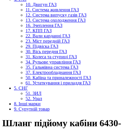
10. Двигун ГАЗ
11. Система живлення ГАЗ
12. Система випуску газів ГАЗ
13. Система охолодження ГАЗ
16. Зчеплення ГАЗ
17. КПП ГАЗ
22. Вали карданні ГАЗ
23. Міст передній ГАЗ
29. Підвіска ГАЗ
30. Вісь передня ГАЗ
31. Колеса та ступиці ГАЗ
34. Рульове управління ГАЗ
35. Гальмівна система ГАЗ
37. Електрообладнання ГАЗ
50. Кабіна та приналежності ГАЗ
61. Устаткування і приладдя ГАЗ
5. СНГ
51. ЗИЛ
52. Урал
8. Інші марки
9. Супутній товар
Шланг підйому кабіни 6430-