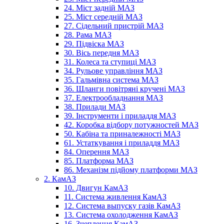
24. Міст задній МАЗ
25. Міст середній МАЗ
27. Сідельний пристрій МАЗ
28. Рама МАЗ
29. Підвіска МАЗ
30. Вісь передня МАЗ
31. Колеса та ступиці МАЗ
34. Рульове управління МАЗ
35. Гальмівна система МАЗ
36. Шланги повітряні кручені МАЗ
37. Електрообладнання МАЗ
38. Прилади МАЗ
39. Інструменти і приладдя МАЗ
42. Коробка відбору потужностей МАЗ
50. Кабіна та приналежності МАЗ
61. Устаткування і приладдя МАЗ
84. Оперення МАЗ
85. Платформа МАЗ
86. Механізм підйому платформи МАЗ
2. КамАЗ
10. Двигун КамАЗ
11. Система живлення КамАЗ
12. Система выпуску газів КамАЗ
13. Система охолодження КамАЗ
16. Зчеплення КамАЗ