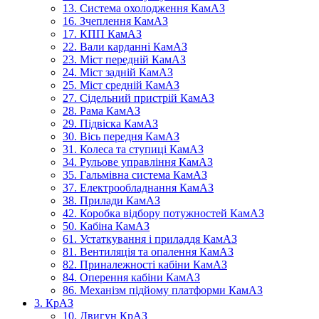
13. Система охолодження КамАЗ
16. Зчеплення КамАЗ
17. КПП КамАЗ
22. Вали карданні КамАЗ
23. Міст передній КамАЗ
24. Міст задній КамАЗ
25. Міст средній КамАЗ
27. Сідельний пристрій КамАЗ
28. Рама КамАЗ
29. Підвіска КамАЗ
30. Вісь передня КамАЗ
31. Колеса та ступиці КамАЗ
34. Рульове управління КамАЗ
35. Гальмівна система КамАЗ
37. Електрообладнання КамАЗ
38. Прилади КамАЗ
42. Коробка відбору потужностей КамАЗ
50. Кабіна КамАЗ
61. Устаткування і приладдя КамАЗ
81. Вентиляція та опалення КамАЗ
82. Приналежності кабіни КамАЗ
84. Оперення кабіни КамАЗ
86. Механізм підйому платформи КамАЗ
3. КрАЗ
10. Двигун КрАЗ