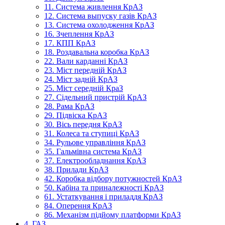
11. Система живлення КрАЗ
12. Система выпуску газів КрАЗ
13. Система охолодження КрАЗ
16. Зчеплення КрАЗ
17. КПП КрАЗ
18. Роздавальна коробка КрАЗ
22. Вали карданні КрАЗ
23. Міст передній КрАЗ
24. Міст задній КрАЗ
25. Міст середній КраЗ
27. Сідельний пристрій КрАЗ
28. Рама КрАЗ
29. Підвіска КрАЗ
30. Вісь передня КрАЗ
31. Колеса та ступиці КрАЗ
34. Рульове управління КрАЗ
35. Гальмівна система КрАЗ
37. Електрообладнання КрАЗ
38. Прилади КрАЗ
42. Коробка відбору потужностей КрАЗ
50. Кабіна та приналежності КрАЗ
61. Устаткування і приладдя КрАЗ
84. Оперення КрАЗ
86. Механізм підйому платформи КрАЗ
4. ГАЗ