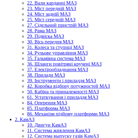
22. Вали карданні МАЗ
23. Міст передній МАЗ
24. Міст задній МАЗ
25. Міст середній МАЗ
27. Сідельний пристрій МАЗ
28. Рама МАЗ
29. Підвіска МАЗ
30. Вісь передня МАЗ
31. Колеса та ступиці МАЗ
34. Рульове управління МАЗ
35. Гальмівна система МАЗ
36. Шланги повітряні кручені МАЗ
37. Електрообладнання МАЗ
38. Прилади МАЗ
39. Інструменти і приладдя МАЗ
42. Коробка відбору потужностей МАЗ
50. Кабіна та приналежності МАЗ
61. Устаткування і приладдя МАЗ
84. Оперення МАЗ
85. Платформа МАЗ
86. Механізм підйому платформи МАЗ
2. КамАЗ
10. Двигун КамАЗ
11. Система живлення КамАЗ
12. Система выпуску газів КамАЗ