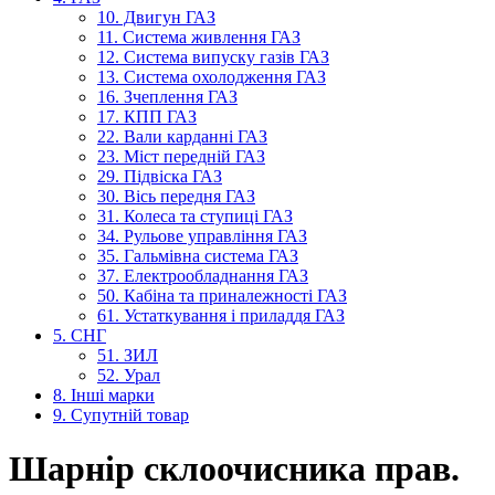
10. Двигун ГАЗ
11. Система живлення ГАЗ
12. Система випуску газів ГАЗ
13. Система охолодження ГАЗ
16. Зчеплення ГАЗ
17. КПП ГАЗ
22. Вали карданні ГАЗ
23. Міст передній ГАЗ
29. Підвіска ГАЗ
30. Вісь передня ГАЗ
31. Колеса та ступиці ГАЗ
34. Рульове управління ГАЗ
35. Гальмівна система ГАЗ
37. Електрообладнання ГАЗ
50. Кабіна та приналежності ГАЗ
61. Устаткування і приладдя ГАЗ
5. СНГ
51. ЗИЛ
52. Урал
8. Інші марки
9. Супутній товар
Шарнір склоочисника прав.