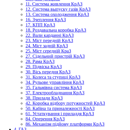
11. Система живлення КрАЗ
12. Система выпуску газів КрАЗ
13. Система охолодження КрАЗ
16. Зчеплення КрАЗ
17. КПП КрАЗ
18. Роздавальна коробка КрАЗ
22. Вали карданні КрАЗ
23. Міст передній КрАЗ
24. Міст задній КрАЗ
25. Міст середній КраЗ
27. Сідельний пристрій КрАЗ
28. Рама КрАЗ
29. Підвіска КрАЗ
30. Вісь передня КрАЗ
31. Колеса та ступиці КрАЗ
34. Рульове управління КрАЗ
35. Гальмівна система КрАЗ
37. Електрообладнання КрАЗ
38. Прилади КрАЗ
42. Коробка відбору потужностей КрАЗ
50. Кабіна та приналежності КрАЗ
61. Устаткування і приладдя КрАЗ
84. Оперення КрАЗ
86. Механізм підйому платформи КрАЗ
4. ГАЗ