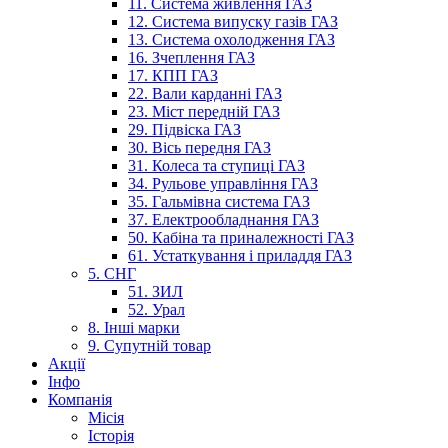
11. Система живлення ГАЗ
12. Система випуску газів ГАЗ
13. Система охолодження ГАЗ
16. Зчеплення ГАЗ
17. КПП ГАЗ
22. Вали карданні ГАЗ
23. Міст передній ГАЗ
29. Підвіска ГАЗ
30. Вісь передня ГАЗ
31. Колеса та ступиці ГАЗ
34. Рульове управління ГАЗ
35. Гальмівна система ГАЗ
37. Електрообладнання ГАЗ
50. Кабіна та приналежності ГАЗ
61. Устаткування і приладдя ГАЗ
5. СНГ
51. ЗИЛ
52. Урал
8. Інші марки
9. Супутній товар
Акції
Інфо
Компанія
Місія
Історія