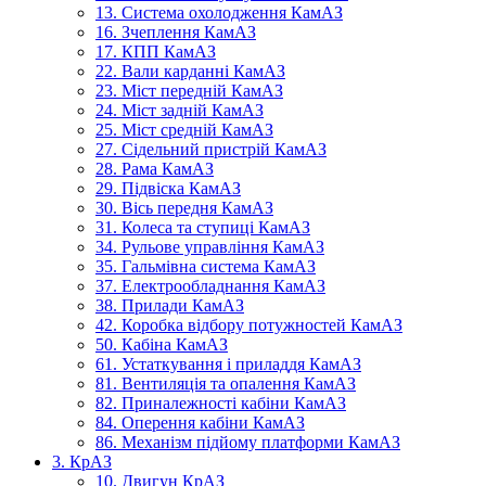
13. Система охолодження КамАЗ
16. Зчеплення КамАЗ
17. КПП КамАЗ
22. Вали карданні КамАЗ
23. Міст передній КамАЗ
24. Міст задній КамАЗ
25. Міст средній КамАЗ
27. Сідельний пристрій КамАЗ
28. Рама КамАЗ
29. Підвіска КамАЗ
30. Вісь передня КамАЗ
31. Колеса та ступиці КамАЗ
34. Рульове управління КамАЗ
35. Гальмівна система КамАЗ
37. Електрообладнання КамАЗ
38. Прилади КамАЗ
42. Коробка відбору потужностей КамАЗ
50. Кабіна КамАЗ
61. Устаткування і приладдя КамАЗ
81. Вентиляція та опалення КамАЗ
82. Приналежності кабіни КамАЗ
84. Оперення кабіни КамАЗ
86. Механізм підйому платформи КамАЗ
3. КрАЗ
10. Двигун КрАЗ