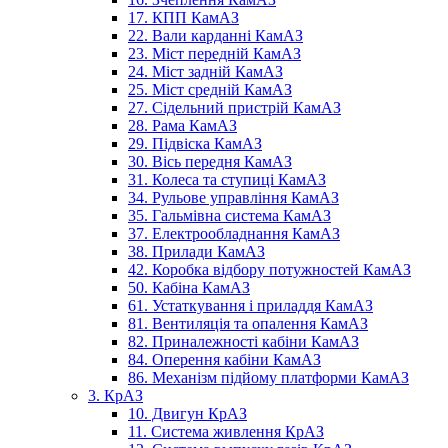
17. КПП КамАЗ
22. Вали карданні КамАЗ
23. Міст передній КамАЗ
24. Міст задній КамАЗ
25. Міст средній КамАЗ
27. Сідельний пристрій КамАЗ
28. Рама КамАЗ
29. Підвіска КамАЗ
30. Вісь передня КамАЗ
31. Колеса та ступиці КамАЗ
34. Рульове управління КамАЗ
35. Гальмівна система КамАЗ
37. Електрообладнання КамАЗ
38. Прилади КамАЗ
42. Коробка відбору потужностей КамАЗ
50. Кабіна КамАЗ
61. Устаткування і приладдя КамАЗ
81. Вентиляція та опалення КамАЗ
82. Приналежності кабіни КамАЗ
84. Оперення кабіни КамАЗ
86. Механізм підйому платформи КамАЗ
3. КрАЗ
10. Двигун КрАЗ
11. Система живлення КрАЗ