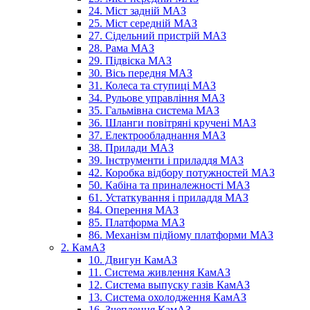
24. Міст задній МАЗ
25. Міст середній МАЗ
27. Сідельний пристрій МАЗ
28. Рама МАЗ
29. Підвіска МАЗ
30. Вісь передня МАЗ
31. Колеса та ступиці МАЗ
34. Рульове управління МАЗ
35. Гальмівна система МАЗ
36. Шланги повітряні кручені МАЗ
37. Електрообладнання МАЗ
38. Прилади МАЗ
39. Інструменти і приладдя МАЗ
42. Коробка відбору потужностей МАЗ
50. Кабіна та приналежності МАЗ
61. Устаткування і приладдя МАЗ
84. Оперення МАЗ
85. Платформа МАЗ
86. Механізм підйому платформи МАЗ
2. КамАЗ
10. Двигун КамАЗ
11. Система живлення КамАЗ
12. Система выпуску газів КамАЗ
13. Система охолодження КамАЗ
16. Зчеплення КамАЗ