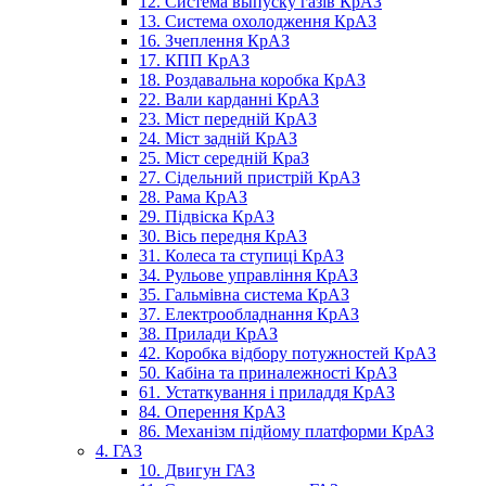
12. Система выпуску газів КрАЗ
13. Система охолодження КрАЗ
16. Зчеплення КрАЗ
17. КПП КрАЗ
18. Роздавальна коробка КрАЗ
22. Вали карданні КрАЗ
23. Міст передній КрАЗ
24. Міст задній КрАЗ
25. Міст середній КраЗ
27. Сідельний пристрій КрАЗ
28. Рама КрАЗ
29. Підвіска КрАЗ
30. Вісь передня КрАЗ
31. Колеса та ступиці КрАЗ
34. Рульове управління КрАЗ
35. Гальмівна система КрАЗ
37. Електрообладнання КрАЗ
38. Прилади КрАЗ
42. Коробка відбору потужностей КрАЗ
50. Кабіна та приналежності КрАЗ
61. Устаткування і приладдя КрАЗ
84. Оперення КрАЗ
86. Механізм підйому платформи КрАЗ
4. ГАЗ
10. Двигун ГАЗ