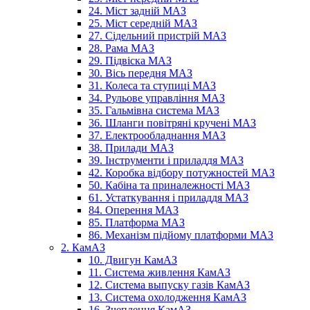
24. Міст задній МАЗ
25. Міст середній МАЗ
27. Сідельний пристрій МАЗ
28. Рама МАЗ
29. Підвіска МАЗ
30. Вісь передня МАЗ
31. Колеса та ступиці МАЗ
34. Рульове управління МАЗ
35. Гальмівна система МАЗ
36. Шланги повітряні кручені МАЗ
37. Електрообладнання МАЗ
38. Прилади МАЗ
39. Інструменти і приладдя МАЗ
42. Коробка відбору потужностей МАЗ
50. Кабіна та приналежності МАЗ
61. Устаткування і приладдя МАЗ
84. Оперення МАЗ
85. Платформа МАЗ
86. Механізм підйому платформи МАЗ
2. КамАЗ
10. Двигун КамАЗ
11. Система живлення КамАЗ
12. Система выпуску газів КамАЗ
13. Система охолодження КамАЗ
16. Зчеплення КамАЗ