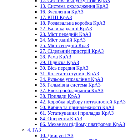
12. Система выпуску газів КрАЗ
13. Система охолодження КрАЗ
16. Зчеплення КрАЗ
17. КПП КрАЗ
18. Роздавальна коробка КрАЗ
22. Вали карданні КрАЗ
23. Міст передній КрАЗ
24. Міст задній КрАЗ
25. Міст середній КраЗ
27. Сідельний пристрій КрАЗ
28. Рама КрАЗ
29. Підвіска КрАЗ
30. Вісь передня КрАЗ
31. Колеса та ступиці КрАЗ
34. Рульове управління КрАЗ
35. Гальмівна система КрАЗ
37. Електрообладнання КрАЗ
38. Прилади КрАЗ
42. Коробка відбору потужностей КрАЗ
50. Кабіна та приналежності КрАЗ
61. Устаткування і приладдя КрАЗ
84. Оперення КрАЗ
86. Механізм підйому платформи КрАЗ
4. ГАЗ
10. Двигун ГАЗ