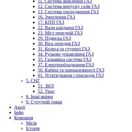
11. Система живлення ГАЗ
12. Система випуску газів ГАЗ
13. Система охолодження ГАЗ
16. Зчеплення ГАЗ
17. КПП ГАЗ
22. Вали карданні ГАЗ
23. Міст передній ГАЗ
29. Підвіска ГАЗ
30. Вісь передня ГАЗ
31. Колеса та ступиці ГАЗ
34. Рульове управління ГАЗ
35. Гальмівна система ГАЗ
37. Електрообладнання ГАЗ
50. Кабіна та приналежності ГАЗ
61. Устаткування і приладдя ГАЗ
5. СНГ
51. ЗИЛ
52. Урал
8. Інші марки
9. Супутній товар
Акції
Інфо
Компанія
Місія
Історія