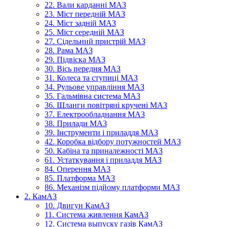
22. Вали карданні МАЗ
23. Міст передній МАЗ
24. Міст задній МАЗ
25. Міст середній МАЗ
27. Сідельний пристрій МАЗ
28. Рама МАЗ
29. Підвіска МАЗ
30. Вісь передня МАЗ
31. Колеса та ступиці МАЗ
34. Рульове управління МАЗ
35. Гальмівна система МАЗ
36. Шланги повітряні кручені МАЗ
37. Електрообладнання МАЗ
38. Прилади МАЗ
39. Інструменти і приладдя МАЗ
42. Коробка відбору потужностей МАЗ
50. Кабіна та приналежності МАЗ
61. Устаткування і приладдя МАЗ
84. Оперення МАЗ
85. Платформа МАЗ
86. Механізм підйому платформи МАЗ
2. КамАЗ
10. Двигун КамАЗ
11. Система живлення КамАЗ
12. Система выпуску газів КамАЗ