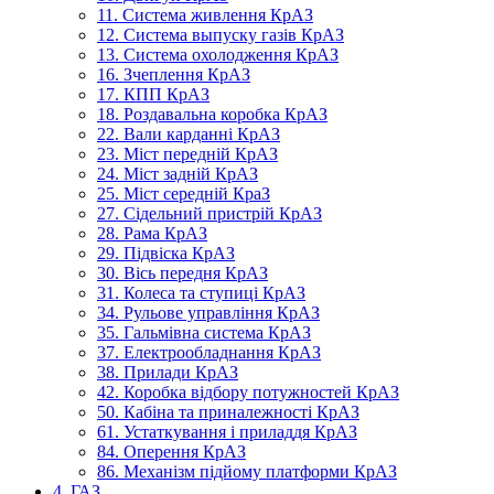
11. Система живлення КрАЗ
12. Система выпуску газів КрАЗ
13. Система охолодження КрАЗ
16. Зчеплення КрАЗ
17. КПП КрАЗ
18. Роздавальна коробка КрАЗ
22. Вали карданні КрАЗ
23. Міст передній КрАЗ
24. Міст задній КрАЗ
25. Міст середній КраЗ
27. Сідельний пристрій КрАЗ
28. Рама КрАЗ
29. Підвіска КрАЗ
30. Вісь передня КрАЗ
31. Колеса та ступиці КрАЗ
34. Рульове управління КрАЗ
35. Гальмівна система КрАЗ
37. Електрообладнання КрАЗ
38. Прилади КрАЗ
42. Коробка відбору потужностей КрАЗ
50. Кабіна та приналежності КрАЗ
61. Устаткування і приладдя КрАЗ
84. Оперення КрАЗ
86. Механізм підйому платформи КрАЗ
4. ГАЗ