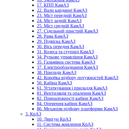
17. КПП КамАЗ
22. Вали карданні КамАЗ
23. Міст передній КамАЗ
24. Міст задній КамАЗ
25. Міст средній КамАЗ
27. Сідельний пристрій КамАЗ
28. Рама КамАЗ
29. Підвіска КамАЗ
30. Вісь передня КамАЗ
31. Колеса та ступиці КамАЗ
34. Рульове управління КамАЗ
35. Гальмівна система КамАЗ
37. Електрообладнання КамАЗ
38. Прилади КамАЗ
42. Коробка відбору потужностей КамАЗ
50. Кабіна КамАЗ
61. Устаткування і приладдя КамАЗ
81. Вентиляція та опалення КамАЗ
82. Приналежності кабіни КамАЗ
84. Оперення кабіни КамАЗ
86. Механізм підйому платформи КамАЗ
3. КрАЗ
10. Двигун КрАЗ
11. Система живлення КрАЗ