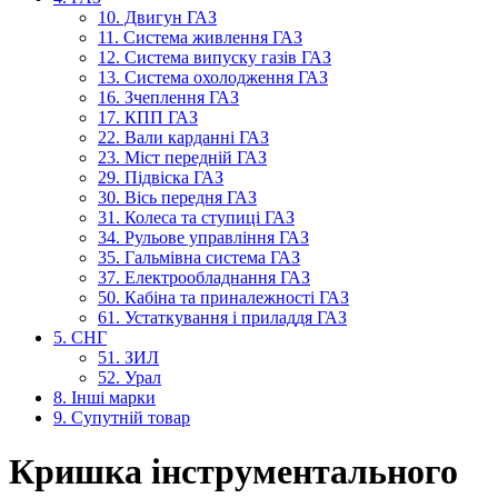
10. Двигун ГАЗ
11. Система живлення ГАЗ
12. Система випуску газів ГАЗ
13. Система охолодження ГАЗ
16. Зчеплення ГАЗ
17. КПП ГАЗ
22. Вали карданні ГАЗ
23. Міст передній ГАЗ
29. Підвіска ГАЗ
30. Вісь передня ГАЗ
31. Колеса та ступиці ГАЗ
34. Рульове управління ГАЗ
35. Гальмівна система ГАЗ
37. Електрообладнання ГАЗ
50. Кабіна та приналежності ГАЗ
61. Устаткування і приладдя ГАЗ
5. СНГ
51. ЗИЛ
52. Урал
8. Інші марки
9. Супутній товар
Кришка інструментального