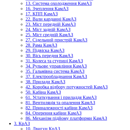
13. Система охолодження КамАЗ
16. Зчеплення КамАЗ
17. КПП КамАЗ
22. Вали карданні КамАЗ
23. Міст передній КамАЗ
24. Міст задній КамАЗ
25. Міст средній КамАЗ
27. Сідельний пристрій КамАЗ
28. Рама КамАЗ
29. Підвіска КамАЗ
30. Вісь передня КамАЗ
31. Колеса та ступиці КамАЗ
34. Рульове управління КамАЗ
35. Гальмівна система КамАЗ
37. Електрообладнання КамАЗ
38. Прилади КамАЗ
42. Коробка відбору потужностей КамАЗ
50. Кабіна КамАЗ
61. Устаткування і приладдя КамАЗ
81. Вентиляція та опалення КамАЗ
82. Приналежності кабіни КамАЗ
84. Оперення кабіни КамАЗ
86. Механізм підйому платформи КамАЗ
3. КрАЗ
10. Двигун КрАЗ