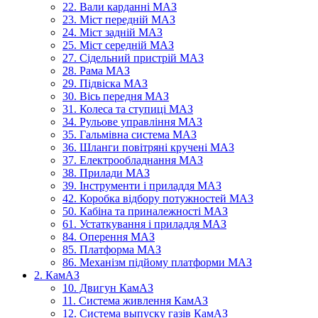
22. Вали карданні МАЗ
23. Міст передній МАЗ
24. Міст задній МАЗ
25. Міст середній МАЗ
27. Сідельний пристрій МАЗ
28. Рама МАЗ
29. Підвіска МАЗ
30. Вісь передня МАЗ
31. Колеса та ступиці МАЗ
34. Рульове управління МАЗ
35. Гальмівна система МАЗ
36. Шланги повітряні кручені МАЗ
37. Електрообладнання МАЗ
38. Прилади МАЗ
39. Інструменти і приладдя МАЗ
42. Коробка відбору потужностей МАЗ
50. Кабіна та приналежності МАЗ
61. Устаткування і приладдя МАЗ
84. Оперення МАЗ
85. Платформа МАЗ
86. Механізм підйому платформи МАЗ
2. КамАЗ
10. Двигун КамАЗ
11. Система живлення КамАЗ
12. Система выпуску газів КамАЗ