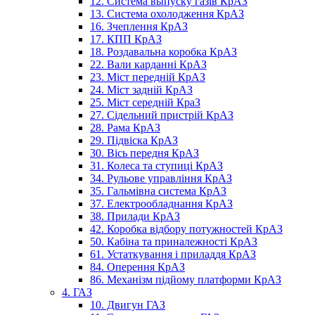
12. Система выпуску газів КрАЗ
13. Система охолодження КрАЗ
16. Зчеплення КрАЗ
17. КПП КрАЗ
18. Роздавальна коробка КрАЗ
22. Вали карданні КрАЗ
23. Міст передній КрАЗ
24. Міст задній КрАЗ
25. Міст середній КраЗ
27. Сідельний пристрій КрАЗ
28. Рама КрАЗ
29. Підвіска КрАЗ
30. Вісь передня КрАЗ
31. Колеса та ступиці КрАЗ
34. Рульове управління КрАЗ
35. Гальмівна система КрАЗ
37. Електрообладнання КрАЗ
38. Прилади КрАЗ
42. Коробка відбору потужностей КрАЗ
50. Кабіна та приналежності КрАЗ
61. Устаткування і приладдя КрАЗ
84. Оперення КрАЗ
86. Механізм підйому платформи КрАЗ
4. ГАЗ
10. Двигун ГАЗ