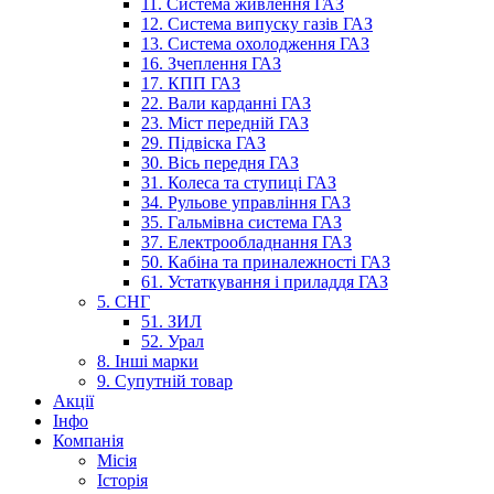
11. Система живлення ГАЗ
12. Система випуску газів ГАЗ
13. Система охолодження ГАЗ
16. Зчеплення ГАЗ
17. КПП ГАЗ
22. Вали карданні ГАЗ
23. Міст передній ГАЗ
29. Підвіска ГАЗ
30. Вісь передня ГАЗ
31. Колеса та ступиці ГАЗ
34. Рульове управління ГАЗ
35. Гальмівна система ГАЗ
37. Електрообладнання ГАЗ
50. Кабіна та приналежності ГАЗ
61. Устаткування і приладдя ГАЗ
5. СНГ
51. ЗИЛ
52. Урал
8. Інші марки
9. Супутній товар
Акції
Інфо
Компанія
Місія
Історія