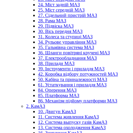
24. Міст задній МАЗ
25. Міст середній МАЗ
27. Сідельний пристрій МАЗ
28. Рама МАЗ
29. Підвіска МАЗ
30. Вісь передня МАЗ
31. Колеса та ступиці МАЗ
34. Рульове управління МАЗ
35. Гальмівна система МАЗ
36. Шланги повітряні кручені МАЗ
37. Електрообладнання МАЗ
38. Прилади МАЗ
39. Інструменти і приладдя МАЗ
42. Коробка відбору потужностей МАЗ
50. Кабіна та приналежності МАЗ
61. Устаткування і приладдя МАЗ
84. Оперення МАЗ
85. Платформа МАЗ
86. Механізм підйому платформи МАЗ
2. КамАЗ
10. Двигун КамАЗ
11. Система живлення КамАЗ
12. Система выпуску газів КамАЗ
13. Система охолодження КамАЗ
16. Зчеплення КамАЗ