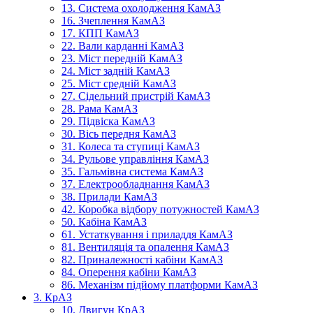
13. Система охолодження КамАЗ
16. Зчеплення КамАЗ
17. КПП КамАЗ
22. Вали карданні КамАЗ
23. Міст передній КамАЗ
24. Міст задній КамАЗ
25. Міст средній КамАЗ
27. Сідельний пристрій КамАЗ
28. Рама КамАЗ
29. Підвіска КамАЗ
30. Вісь передня КамАЗ
31. Колеса та ступиці КамАЗ
34. Рульове управління КамАЗ
35. Гальмівна система КамАЗ
37. Електрообладнання КамАЗ
38. Прилади КамАЗ
42. Коробка відбору потужностей КамАЗ
50. Кабіна КамАЗ
61. Устаткування і приладдя КамАЗ
81. Вентиляція та опалення КамАЗ
82. Приналежності кабіни КамАЗ
84. Оперення кабіни КамАЗ
86. Механізм підйому платформи КамАЗ
3. КрАЗ
10. Двигун КрАЗ