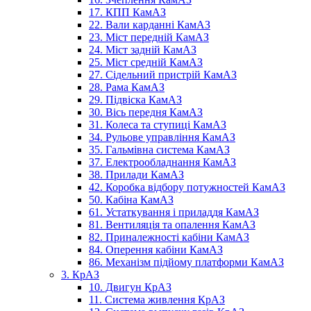
17. КПП КамАЗ
22. Вали карданні КамАЗ
23. Міст передній КамАЗ
24. Міст задній КамАЗ
25. Міст средній КамАЗ
27. Сідельний пристрій КамАЗ
28. Рама КамАЗ
29. Підвіска КамАЗ
30. Вісь передня КамАЗ
31. Колеса та ступиці КамАЗ
34. Рульове управління КамАЗ
35. Гальмівна система КамАЗ
37. Електрообладнання КамАЗ
38. Прилади КамАЗ
42. Коробка відбору потужностей КамАЗ
50. Кабіна КамАЗ
61. Устаткування і приладдя КамАЗ
81. Вентиляція та опалення КамАЗ
82. Приналежності кабіни КамАЗ
84. Оперення кабіни КамАЗ
86. Механізм підйому платформи КамАЗ
3. КрАЗ
10. Двигун КрАЗ
11. Система живлення КрАЗ