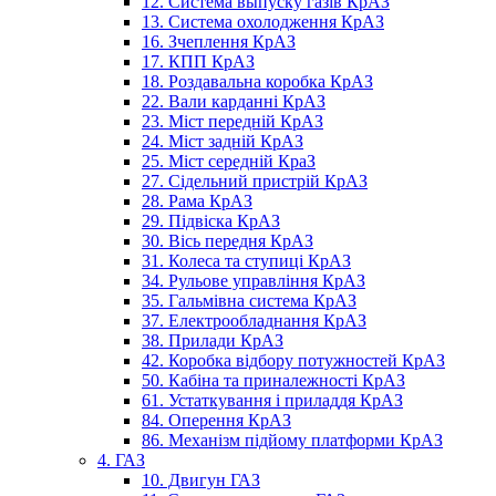
12. Система выпуску газів КрАЗ
13. Система охолодження КрАЗ
16. Зчеплення КрАЗ
17. КПП КрАЗ
18. Роздавальна коробка КрАЗ
22. Вали карданні КрАЗ
23. Міст передній КрАЗ
24. Міст задній КрАЗ
25. Міст середній КраЗ
27. Сідельний пристрій КрАЗ
28. Рама КрАЗ
29. Підвіска КрАЗ
30. Вісь передня КрАЗ
31. Колеса та ступиці КрАЗ
34. Рульове управління КрАЗ
35. Гальмівна система КрАЗ
37. Електрообладнання КрАЗ
38. Прилади КрАЗ
42. Коробка відбору потужностей КрАЗ
50. Кабіна та приналежності КрАЗ
61. Устаткування і приладдя КрАЗ
84. Оперення КрАЗ
86. Механізм підйому платформи КрАЗ
4. ГАЗ
10. Двигун ГАЗ