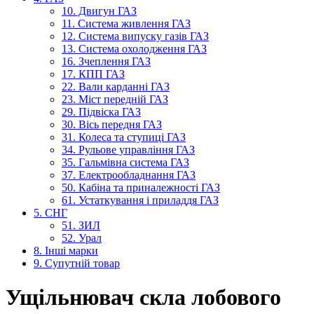
10. Двигун ГАЗ
11. Система живлення ГАЗ
12. Система випуску газів ГАЗ
13. Система охолодження ГАЗ
16. Зчеплення ГАЗ
17. КПП ГАЗ
22. Вали карданні ГАЗ
23. Міст передній ГАЗ
29. Підвіска ГАЗ
30. Вісь передня ГАЗ
31. Колеса та ступиці ГАЗ
34. Рульове управління ГАЗ
35. Гальмівна система ГАЗ
37. Електрообладнання ГАЗ
50. Кабіна та приналежності ГАЗ
61. Устаткування і приладдя ГАЗ
5. СНГ
51. ЗИЛ
52. Урал
8. Інші марки
9. Супутній товар
Ущільнювач скла лобового