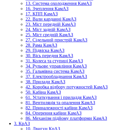
13. Система охолодження КамАЗ
16. Зчеплення КамАЗ
17. КПП КамАЗ
22. Вали карданні КамАЗ
23. Міст передній КамАЗ
24. Міст задній КамАЗ
25. Міст средній КамАЗ
27. Сідельний пристрій КамАЗ
28. Рама КамАЗ
29. Підвіска КамАЗ
30. Вісь передня КамАЗ
31. Колеса та ступиці КамАЗ
34. Рульове управління КамАЗ
35. Гальмівна система КамАЗ
37. Електрообладнання КамАЗ
38. Прилади КамАЗ
42. Коробка відбору потужностей КамАЗ
50. Кабіна КамАЗ
61. Устаткування і приладдя КамАЗ
81. Вентиляція та опалення КамАЗ
82. Приналежності кабіни КамАЗ
84. Оперення кабіни КамАЗ
86. Механізм підйому платформи КамАЗ
3. КрАЗ
10. Двигун КрАЗ