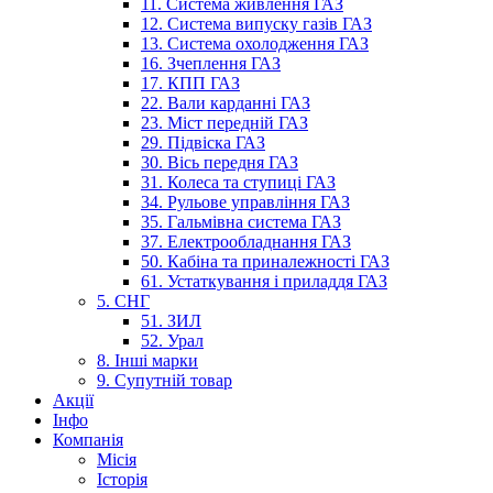
11. Система живлення ГАЗ
12. Система випуску газів ГАЗ
13. Система охолодження ГАЗ
16. Зчеплення ГАЗ
17. КПП ГАЗ
22. Вали карданні ГАЗ
23. Міст передній ГАЗ
29. Підвіска ГАЗ
30. Вісь передня ГАЗ
31. Колеса та ступиці ГАЗ
34. Рульове управління ГАЗ
35. Гальмівна система ГАЗ
37. Електрообладнання ГАЗ
50. Кабіна та приналежності ГАЗ
61. Устаткування і приладдя ГАЗ
5. СНГ
51. ЗИЛ
52. Урал
8. Інші марки
9. Супутній товар
Акції
Інфо
Компанія
Місія
Історія