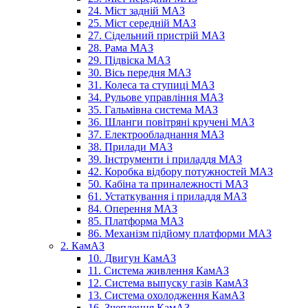
24. Міст задній МАЗ
25. Міст середній МАЗ
27. Сідельний пристрій МАЗ
28. Рама МАЗ
29. Підвіска МАЗ
30. Вісь передня МАЗ
31. Колеса та ступиці МАЗ
34. Рульове управління МАЗ
35. Гальмівна система МАЗ
36. Шланги повітряні кручені МАЗ
37. Електрообладнання МАЗ
38. Прилади МАЗ
39. Інструменти і приладдя МАЗ
42. Коробка відбору потужностей МАЗ
50. Кабіна та приналежності МАЗ
61. Устаткування і приладдя МАЗ
84. Оперення МАЗ
85. Платформа МАЗ
86. Механізм підйому платформи МАЗ
2. КамАЗ
10. Двигун КамАЗ
11. Система живлення КамАЗ
12. Система выпуску газів КамАЗ
13. Система охолодження КамАЗ
16. Зчеплення КамАЗ