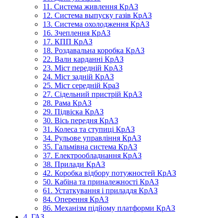
11. Система живлення КрАЗ
12. Система выпуску газів КрАЗ
13. Система охолодження КрАЗ
16. Зчеплення КрАЗ
17. КПП КрАЗ
18. Роздавальна коробка КрАЗ
22. Вали карданні КрАЗ
23. Міст передній КрАЗ
24. Міст задній КрАЗ
25. Міст середній КраЗ
27. Сідельний пристрій КрАЗ
28. Рама КрАЗ
29. Підвіска КрАЗ
30. Вісь передня КрАЗ
31. Колеса та ступиці КрАЗ
34. Рульове управління КрАЗ
35. Гальмівна система КрАЗ
37. Електрообладнання КрАЗ
38. Прилади КрАЗ
42. Коробка відбору потужностей КрАЗ
50. Кабіна та приналежності КрАЗ
61. Устаткування і приладдя КрАЗ
84. Оперення КрАЗ
86. Механізм підйому платформи КрАЗ
4. ГАЗ