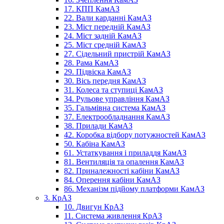
17. КПП КамАЗ
22. Вали карданні КамАЗ
23. Міст передній КамАЗ
24. Міст задній КамАЗ
25. Міст средній КамАЗ
27. Сідельний пристрій КамАЗ
28. Рама КамАЗ
29. Підвіска КамАЗ
30. Вісь передня КамАЗ
31. Колеса та ступиці КамАЗ
34. Рульове управління КамАЗ
35. Гальмівна система КамАЗ
37. Електрообладнання КамАЗ
38. Прилади КамАЗ
42. Коробка відбору потужностей КамАЗ
50. Кабіна КамАЗ
61. Устаткування і приладдя КамАЗ
81. Вентиляція та опалення КамАЗ
82. Приналежності кабіни КамАЗ
84. Оперення кабіни КамАЗ
86. Механізм підйому платформи КамАЗ
3. КрАЗ
10. Двигун КрАЗ
11. Система живлення КрАЗ