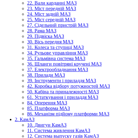
22. Вали карданні МАЗ
23. Міст передній МАЗ
24. Міст задній МАЗ
25. Міст середній МАЗ
27. Сідельний пристрій МАЗ
28. Рама МАЗ
29. Підвіска МАЗ
30. Вісь передня МАЗ
31. Колеса та ступиці МАЗ
34. Рульове управління МАЗ
35. Гальмівна система МАЗ
36. Шланги повітряні кручені МАЗ
37. Електрообладнання МАЗ
38. Прилади МАЗ
39. Інструменти і приладдя МАЗ
42. Коробка відбору потужностей МАЗ
50. Кабіна та приналежності МАЗ
61. Устаткування і приладдя МАЗ
84. Оперення МАЗ
85. Платформа МАЗ
86. Механізм підйому платформи МАЗ
2. КамАЗ
10. Двигун КамАЗ
11. Система живлення КамАЗ
12. Система выпуску газів КамАЗ