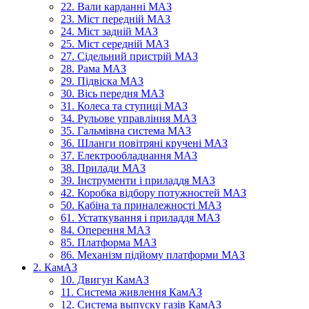
22. Вали карданні МАЗ
23. Міст передній МАЗ
24. Міст задній МАЗ
25. Міст середній МАЗ
27. Сідельний пристрій МАЗ
28. Рама МАЗ
29. Підвіска МАЗ
30. Вісь передня МАЗ
31. Колеса та ступиці МАЗ
34. Рульове управління МАЗ
35. Гальмівна система МАЗ
36. Шланги повітряні кручені МАЗ
37. Електрообладнання МАЗ
38. Прилади МАЗ
39. Інструменти і приладдя МАЗ
42. Коробка відбору потужностей МАЗ
50. Кабіна та приналежності МАЗ
61. Устаткування і приладдя МАЗ
84. Оперення МАЗ
85. Платформа МАЗ
86. Механізм підйому платформи МАЗ
2. КамАЗ
10. Двигун КамАЗ
11. Система живлення КамАЗ
12. Система выпуску газів КамАЗ