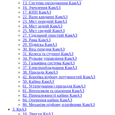
13. Система охолодження КамАЗ
16. Зчеплення КамАЗ
17. КПП КамАЗ
22. Вали карданні КамАЗ
23. Міст передній КамАЗ
24. Міст задній КамАЗ
25. Міст средній КамАЗ
27. Сідельний пристрій КамАЗ
28. Рама КамАЗ
29. Підвіска КамАЗ
30. Вісь передня КамАЗ
31. Колеса та ступиці КамАЗ
34. Рульове управління КамАЗ
35. Гальмівна система КамАЗ
37. Електрообладнання КамАЗ
38. Прилади КамАЗ
42. Коробка відбору потужностей КамАЗ
50. Кабіна КамАЗ
61. Устаткування і приладдя КамАЗ
81. Вентиляція та опалення КамАЗ
82. Приналежності кабіни КамАЗ
84. Оперення кабіни КамАЗ
86. Механізм підйому платформи КамАЗ
3. КрАЗ
10. Двигун КрАЗ