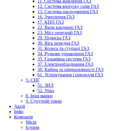
11. Система живлення ГАЗ
12. Система випуску газів ГАЗ
13. Система охолодження ГАЗ
16. Зчеплення ГАЗ
17. КПП ГАЗ
22. Вали карданні ГАЗ
23. Міст передній ГАЗ
29. Підвіска ГАЗ
30. Вісь передня ГАЗ
31. Колеса та ступиці ГАЗ
34. Рульове управління ГАЗ
35. Гальмівна система ГАЗ
37. Електрообладнання ГАЗ
50. Кабіна та приналежності ГАЗ
61. Устаткування і приладдя ГАЗ
5. СНГ
51. ЗИЛ
52. Урал
8. Інші марки
9. Супутній товар
Акції
Інфо
Компанія
Місія
Історія