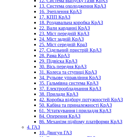
12. Система выпуску газів КрАЗ
13. Система охолодження КрАЗ
16. Зчеплення КрАЗ
17. КПП КрАЗ
18. Роздавальна коробка КрАЗ
22. Вали карданні КрАЗ
23. Міст передній КрАЗ
24. Міст задній КрАЗ
25. Міст середній КраЗ
27. Сідельний пристрій КрАЗ
28. Рама КрАЗ
29. Підвіска КрАЗ
30. Вісь передня КрАЗ
31. Колеса та ступиці КрАЗ
34. Рульове управління КрАЗ
35. Гальмівна система КрАЗ
37. Електрообладнання КрАЗ
38. Прилади КрАЗ
42. Коробка відбору потужностей КрАЗ
50. Кабіна та приналежності КрАЗ
61. Устаткування і приладдя КрАЗ
84. Оперення КрАЗ
86. Механізм підйому платформи КрАЗ
4. ГАЗ
10. Двигун ГАЗ