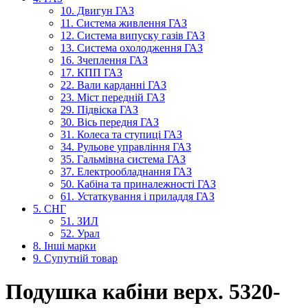
10. Двигун ГАЗ
11. Система живлення ГАЗ
12. Система випуску газів ГАЗ
13. Система охолодження ГАЗ
16. Зчеплення ГАЗ
17. КПП ГАЗ
22. Вали карданні ГАЗ
23. Міст передній ГАЗ
29. Підвіска ГАЗ
30. Вісь передня ГАЗ
31. Колеса та ступиці ГАЗ
34. Рульове управління ГАЗ
35. Гальмівна система ГАЗ
37. Електрообладнання ГАЗ
50. Кабіна та приналежності ГАЗ
61. Устаткування і приладдя ГАЗ
5. СНГ
51. ЗИЛ
52. Урал
8. Інші марки
9. Супутній товар
Подушка кабіни верх. 5320-