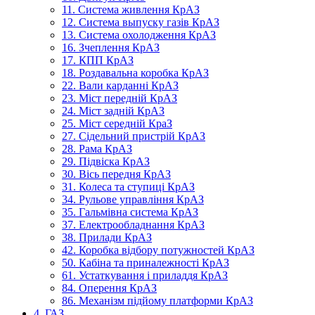
11. Система живлення КрАЗ
12. Система выпуску газів КрАЗ
13. Система охолодження КрАЗ
16. Зчеплення КрАЗ
17. КПП КрАЗ
18. Роздавальна коробка КрАЗ
22. Вали карданні КрАЗ
23. Міст передній КрАЗ
24. Міст задній КрАЗ
25. Міст середній КраЗ
27. Сідельний пристрій КрАЗ
28. Рама КрАЗ
29. Підвіска КрАЗ
30. Вісь передня КрАЗ
31. Колеса та ступиці КрАЗ
34. Рульове управління КрАЗ
35. Гальмівна система КрАЗ
37. Електрообладнання КрАЗ
38. Прилади КрАЗ
42. Коробка відбору потужностей КрАЗ
50. Кабіна та приналежності КрАЗ
61. Устаткування і приладдя КрАЗ
84. Оперення КрАЗ
86. Механізм підйому платформи КрАЗ
4. ГАЗ