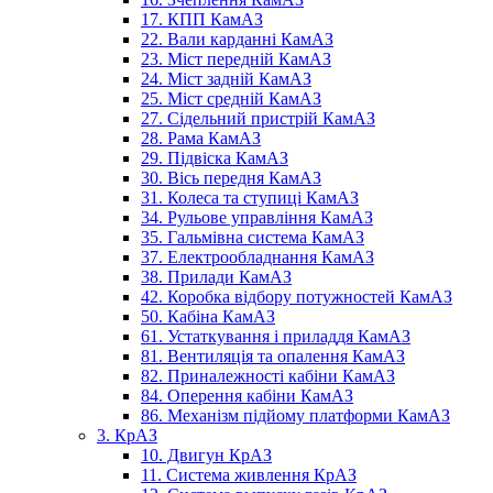
17. КПП КамАЗ
22. Вали карданні КамАЗ
23. Міст передній КамАЗ
24. Міст задній КамАЗ
25. Міст средній КамАЗ
27. Сідельний пристрій КамАЗ
28. Рама КамАЗ
29. Підвіска КамАЗ
30. Вісь передня КамАЗ
31. Колеса та ступиці КамАЗ
34. Рульове управління КамАЗ
35. Гальмівна система КамАЗ
37. Електрообладнання КамАЗ
38. Прилади КамАЗ
42. Коробка відбору потужностей КамАЗ
50. Кабіна КамАЗ
61. Устаткування і приладдя КамАЗ
81. Вентиляція та опалення КамАЗ
82. Приналежності кабіни КамАЗ
84. Оперення кабіни КамАЗ
86. Механізм підйому платформи КамАЗ
3. КрАЗ
10. Двигун КрАЗ
11. Система живлення КрАЗ