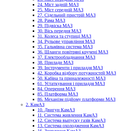
24. Міст задній МАЗ
25. Міст середній МАЗ
27. Сідельний пристрій МАЗ
28. Рама МАЗ
29. Підвіска МАЗ
30. Вісь передня МАЗ
31. Колеса та ступиці МАЗ
34. Рульове управління МАЗ
35. Гальмівна система МАЗ
36. Шланги повітряні кручені МАЗ
37. Електрообладнання МАЗ
38. Прилади МАЗ
39. Інструменти і приладдя МАЗ
42. Коробка відбору потужностей МАЗ
50. Кабіна та приналежності МАЗ
61. Устаткування і приладдя МАЗ
84. Оперення МАЗ
85. Платформа МАЗ
86. Механізм підйому платформи МАЗ
2. КамАЗ
10. Двигун КамАЗ
11. Система живлення КамАЗ
12. Система выпуску газів КамАЗ
13. Система охолодження КамАЗ
16. Зчеплення КамАЗ