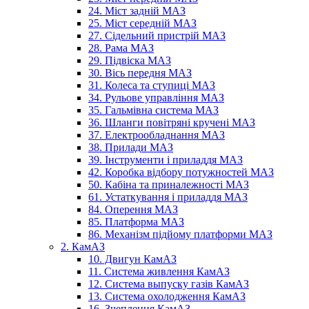
24. Міст задній МАЗ
25. Міст середній МАЗ
27. Сідельний пристрій МАЗ
28. Рама МАЗ
29. Підвіска МАЗ
30. Вісь передня МАЗ
31. Колеса та ступиці МАЗ
34. Рульове управління МАЗ
35. Гальмівна система МАЗ
36. Шланги повітряні кручені МАЗ
37. Електрообладнання МАЗ
38. Прилади МАЗ
39. Інструменти і приладдя МАЗ
42. Коробка відбору потужностей МАЗ
50. Кабіна та приналежності МАЗ
61. Устаткування і приладдя МАЗ
84. Оперення МАЗ
85. Платформа МАЗ
86. Механізм підйому платформи МАЗ
2. КамАЗ
10. Двигун КамАЗ
11. Система живлення КамАЗ
12. Система выпуску газів КамАЗ
13. Система охолодження КамАЗ
16. Зчеплення КамАЗ