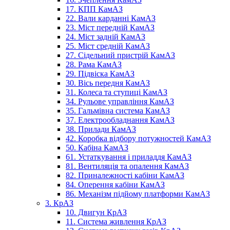
17. КПП КамАЗ
22. Вали карданні КамАЗ
23. Міст передній КамАЗ
24. Міст задній КамАЗ
25. Міст средній КамАЗ
27. Сідельний пристрій КамАЗ
28. Рама КамАЗ
29. Підвіска КамАЗ
30. Вісь передня КамАЗ
31. Колеса та ступиці КамАЗ
34. Рульове управління КамАЗ
35. Гальмівна система КамАЗ
37. Електрообладнання КамАЗ
38. Прилади КамАЗ
42. Коробка відбору потужностей КамАЗ
50. Кабіна КамАЗ
61. Устаткування і приладдя КамАЗ
81. Вентиляція та опалення КамАЗ
82. Приналежності кабіни КамАЗ
84. Оперення кабіни КамАЗ
86. Механізм підйому платформи КамАЗ
3. КрАЗ
10. Двигун КрАЗ
11. Система живлення КрАЗ