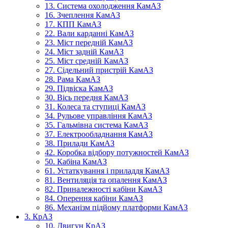
13. Система охолодження КамАЗ
16. Зчеплення КамАЗ
17. КПП КамАЗ
22. Вали карданні КамАЗ
23. Міст передній КамАЗ
24. Міст задній КамАЗ
25. Міст средній КамАЗ
27. Сідельний пристрій КамАЗ
28. Рама КамАЗ
29. Підвіска КамАЗ
30. Вісь передня КамАЗ
31. Колеса та ступиці КамАЗ
34. Рульове управління КамАЗ
35. Гальмівна система КамАЗ
37. Електрообладнання КамАЗ
38. Прилади КамАЗ
42. Коробка відбору потужностей КамАЗ
50. Кабіна КамАЗ
61. Устаткування і приладдя КамАЗ
81. Вентиляція та опалення КамАЗ
82. Приналежності кабіни КамАЗ
84. Оперення кабіни КамАЗ
86. Механізм підйому платформи КамАЗ
3. КрАЗ
10. Двигун КрАЗ