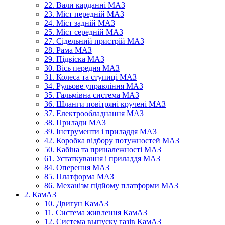
22. Вали карданні МАЗ
23. Міст передній МАЗ
24. Міст задній МАЗ
25. Міст середній МАЗ
27. Сідельний пристрій МАЗ
28. Рама МАЗ
29. Підвіска МАЗ
30. Вісь передня МАЗ
31. Колеса та ступиці МАЗ
34. Рульове управління МАЗ
35. Гальмівна система МАЗ
36. Шланги повітряні кручені МАЗ
37. Електрообладнання МАЗ
38. Прилади МАЗ
39. Інструменти і приладдя МАЗ
42. Коробка відбору потужностей МАЗ
50. Кабіна та приналежності МАЗ
61. Устаткування і приладдя МАЗ
84. Оперення МАЗ
85. Платформа МАЗ
86. Механізм підйому платформи МАЗ
2. КамАЗ
10. Двигун КамАЗ
11. Система живлення КамАЗ
12. Система выпуску газів КамАЗ