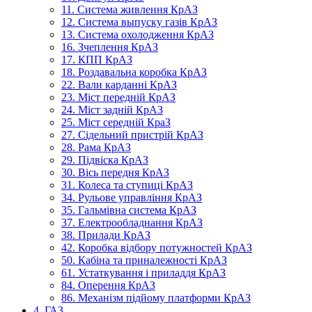
11. Система живлення КрАЗ
12. Система выпуску газів КрАЗ
13. Система охолодження КрАЗ
16. Зчеплення КрАЗ
17. КПП КрАЗ
18. Роздавальна коробка КрАЗ
22. Вали карданні КрАЗ
23. Міст передній КрАЗ
24. Міст задній КрАЗ
25. Міст середній КраЗ
27. Сідельний пристрій КрАЗ
28. Рама КрАЗ
29. Підвіска КрАЗ
30. Вісь передня КрАЗ
31. Колеса та ступиці КрАЗ
34. Рульове управління КрАЗ
35. Гальмівна система КрАЗ
37. Електрообладнання КрАЗ
38. Прилади КрАЗ
42. Коробка відбору потужностей КрАЗ
50. Кабіна та приналежності КрАЗ
61. Устаткування і приладдя КрАЗ
84. Оперення КрАЗ
86. Механізм підйому платформи КрАЗ
4. ГАЗ