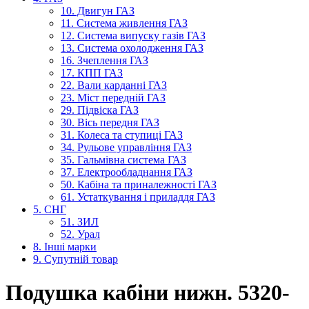
10. Двигун ГАЗ
11. Система живлення ГАЗ
12. Система випуску газів ГАЗ
13. Система охолодження ГАЗ
16. Зчеплення ГАЗ
17. КПП ГАЗ
22. Вали карданні ГАЗ
23. Міст передній ГАЗ
29. Підвіска ГАЗ
30. Вісь передня ГАЗ
31. Колеса та ступиці ГАЗ
34. Рульове управління ГАЗ
35. Гальмівна система ГАЗ
37. Електрообладнання ГАЗ
50. Кабіна та приналежності ГАЗ
61. Устаткування і приладдя ГАЗ
5. СНГ
51. ЗИЛ
52. Урал
8. Інші марки
9. Супутній товар
Подушка кабіни нижн. 5320-