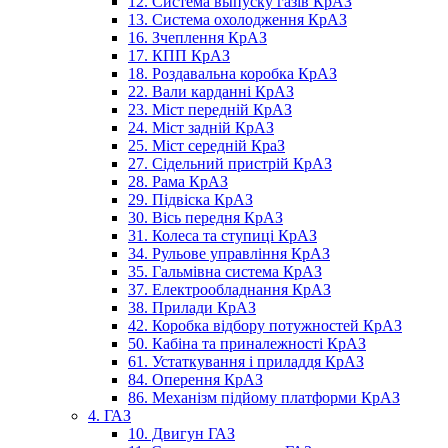
12. Система выпуску газів КрАЗ
13. Система охолодження КрАЗ
16. Зчеплення КрАЗ
17. КПП КрАЗ
18. Роздавальна коробка КрАЗ
22. Вали карданні КрАЗ
23. Міст передній КрАЗ
24. Міст задній КрАЗ
25. Міст середній КраЗ
27. Сідельний пристрій КрАЗ
28. Рама КрАЗ
29. Підвіска КрАЗ
30. Вісь передня КрАЗ
31. Колеса та ступиці КрАЗ
34. Рульове управління КрАЗ
35. Гальмівна система КрАЗ
37. Електрообладнання КрАЗ
38. Прилади КрАЗ
42. Коробка відбору потужностей КрАЗ
50. Кабіна та приналежності КрАЗ
61. Устаткування і приладдя КрАЗ
84. Оперення КрАЗ
86. Механізм підйому платформи КрАЗ
4. ГАЗ
10. Двигун ГАЗ