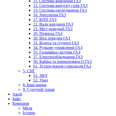
11. Система живлення ГАЗ
12. Система випуску газів ГАЗ
13. Система охолодження ГАЗ
16. Зчеплення ГАЗ
17. КПП ГАЗ
22. Вали карданні ГАЗ
23. Міст передній ГАЗ
29. Підвіска ГАЗ
30. Вісь передня ГАЗ
31. Колеса та ступиці ГАЗ
34. Рульове управління ГАЗ
35. Гальмівна система ГАЗ
37. Електрообладнання ГАЗ
50. Кабіна та приналежності ГАЗ
61. Устаткування і приладдя ГАЗ
5. СНГ
51. ЗИЛ
52. Урал
8. Інші марки
9. Супутній товар
Акції
Інфо
Компанія
Місія
Історія