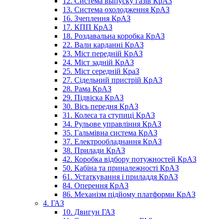
12. Система выпуску газів КрАЗ
13. Система охолодження КрАЗ
16. Зчеплення КрАЗ
17. КПП КрАЗ
18. Роздавальна коробка КрАЗ
22. Вали карданні КрАЗ
23. Міст передній КрАЗ
24. Міст задній КрАЗ
25. Міст середній КраЗ
27. Сідельний пристрій КрАЗ
28. Рама КрАЗ
29. Підвіска КрАЗ
30. Вісь передня КрАЗ
31. Колеса та ступиці КрАЗ
34. Рульове управління КрАЗ
35. Гальмівна система КрАЗ
37. Електрообладнання КрАЗ
38. Прилади КрАЗ
42. Коробка відбору потужностей КрАЗ
50. Кабіна та приналежності КрАЗ
61. Устаткування і приладдя КрАЗ
84. Оперення КрАЗ
86. Механізм підйому платформи КрАЗ
4. ГАЗ
10. Двигун ГАЗ