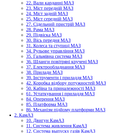
22. Вали карданні МАЗ
23. Міст передній МАЗ
24. Міст задній МАЗ
25. Міст середній МАЗ
27. Сідельний пристрій МАЗ
28. Рама МАЗ
29. Підвіска МАЗ
30. Вісь передня МАЗ
31. Колеса та ступиці МАЗ
34. Рульове управління МАЗ
35. Гальмівна система МАЗ
36. Шланги повітряні кручені МАЗ
37. Електрообладнання МАЗ
38. Прилади МАЗ
39. Інструменти і приладдя МАЗ
42. Коробка відбору потужностей МАЗ
50. Кабіна та приналежності МАЗ
61. Устаткування і приладдя МАЗ
84. Оперення МАЗ
85. Платформа МАЗ
86. Механізм підйому платформи МАЗ
2. КамАЗ
10. Двигун КамАЗ
11. Система живлення КамАЗ
12. Система выпуску газів КамАЗ