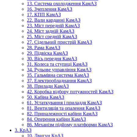
13. Система охолодження КамАЗ
16. Зчеплення КамАЗ
17. КПП КамАЗ
22. Вали карданні КамАЗ
23. Міст передній КамАЗ
24. Міст задній КамАЗ
25. Міст средній КамАЗ
27. Сідельний пристрій КамАЗ
28. Рама КамАЗ
29. Підвіска КамАЗ
30. Вісь передня КамАЗ
31. Колеса та ступиці КамАЗ
34. Рульове управління КамАЗ
35. Гальмівна система КамАЗ
37. Електрообладнання КамАЗ
38. Прилади КамАЗ
42. Коробка відбору потужностей КамАЗ
50. Кабіна КамАЗ
61. Устаткування і приладдя КамАЗ
81. Вентиляція та опалення КамАЗ
82. Приналежності кабіни КамАЗ
84. Оперення кабіни КамАЗ
86. Механізм підйому платформи КамАЗ
3. КрАЗ
10. Двигун КрАЗ