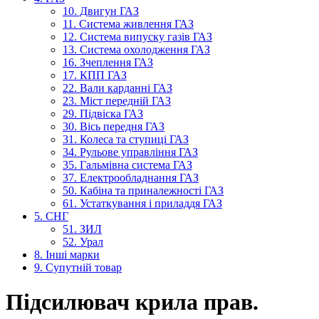
10. Двигун ГАЗ
11. Система живлення ГАЗ
12. Система випуску газів ГАЗ
13. Система охолодження ГАЗ
16. Зчеплення ГАЗ
17. КПП ГАЗ
22. Вали карданні ГАЗ
23. Міст передній ГАЗ
29. Підвіска ГАЗ
30. Вісь передня ГАЗ
31. Колеса та ступиці ГАЗ
34. Рульове управління ГАЗ
35. Гальмівна система ГАЗ
37. Електрообладнання ГАЗ
50. Кабіна та приналежності ГАЗ
61. Устаткування і приладдя ГАЗ
5. СНГ
51. ЗИЛ
52. Урал
8. Інші марки
9. Супутній товар
Підсилювач крила прав.