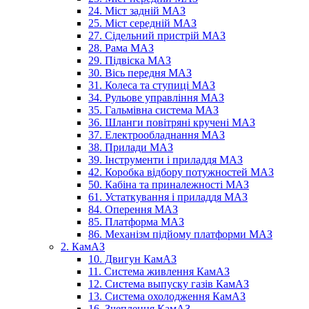
24. Міст задній МАЗ
25. Міст середній МАЗ
27. Сідельний пристрій МАЗ
28. Рама МАЗ
29. Підвіска МАЗ
30. Вісь передня МАЗ
31. Колеса та ступиці МАЗ
34. Рульове управління МАЗ
35. Гальмівна система МАЗ
36. Шланги повітряні кручені МАЗ
37. Електрообладнання МАЗ
38. Прилади МАЗ
39. Інструменти і приладдя МАЗ
42. Коробка відбору потужностей МАЗ
50. Кабіна та приналежності МАЗ
61. Устаткування і приладдя МАЗ
84. Оперення МАЗ
85. Платформа МАЗ
86. Механізм підйому платформи МАЗ
2. КамАЗ
10. Двигун КамАЗ
11. Система живлення КамАЗ
12. Система выпуску газів КамАЗ
13. Система охолодження КамАЗ
16. Зчеплення КамАЗ