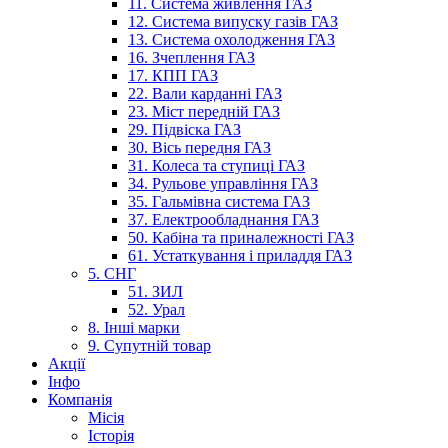
11. Система живлення ГАЗ
12. Система випуску газів ГАЗ
13. Система охолодження ГАЗ
16. Зчеплення ГАЗ
17. КПП ГАЗ
22. Вали карданні ГАЗ
23. Міст передній ГАЗ
29. Підвіска ГАЗ
30. Вісь передня ГАЗ
31. Колеса та ступиці ГАЗ
34. Рульове управління ГАЗ
35. Гальмівна система ГАЗ
37. Електрообладнання ГАЗ
50. Кабіна та приналежності ГАЗ
61. Устаткування і приладдя ГАЗ
5. СНГ
51. ЗИЛ
52. Урал
8. Інші марки
9. Супутній товар
Акції
Інфо
Компанія
Місія
Історія