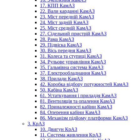
17. КПП КамАЗ
22. Вали карданні КамАЗ
23. Міст передній КамАЗ
24. Міст задній КамАЗ
25. Міст средній КамАЗ
27. Сідельний пристрій КамАЗ
28. Рама КамАЗ
29. Підвіска КамАЗ
30. Вісь передня КамАЗ
31. Колеса та ступиці КамАЗ
34. Рульове управління КамАЗ
35. Гальмівна система КамАЗ
37. Електрообладнання КамАЗ
38. Прилади КамАЗ
42. Коробка відбору потужностей КамАЗ
50. Кабіна КамАЗ
61. Устаткування і приладдя КамАЗ
81. Вентиляція та опалення КамАЗ
82. Приналежності кабіни КамАЗ
84. Оперення кабіни КамАЗ
86. Механізм підйому платформи КамАЗ
3. КрАЗ
10. Двигун КрАЗ
11. Система живлення КрАЗ