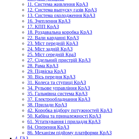
11. Система живлення КрАЗ
12. Система выпуску газів КрАЗ
13. Система охолодження КрАЗ
16. Зчеплення КрАЗ
17. КПП КрАЗ
18. Роздавальна коробка КрАЗ
22. Вали карданні КрАЗ
23. Міст передній КрАЗ
24. Міст задній КрАЗ
25. Міст середній КраЗ
27. Сідельний пристрій КрАЗ
28. Рама КрАЗ
29. Підвіска КрАЗ
30. Вісь передня КрАЗ
31. Колеса та ступиці КрАЗ
34. Рульове управління КрАЗ
35. Гальмівна система КрАЗ
37. Електрообладнання КрАЗ
38. Прилади КрАЗ
42. Коробка відбору потужностей КрАЗ
50. Кабіна та приналежності КрАЗ
61. Устаткування і приладдя КрАЗ
84. Оперення КрАЗ
86. Механізм підйому платформи КрАЗ
4. ГАЗ