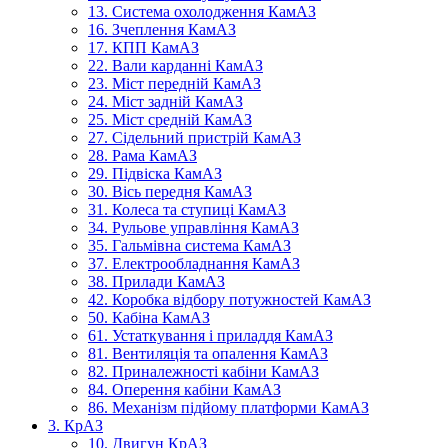
13. Система охолодження КамАЗ
16. Зчеплення КамАЗ
17. КПП КамАЗ
22. Вали карданні КамАЗ
23. Міст передній КамАЗ
24. Міст задній КамАЗ
25. Міст средній КамАЗ
27. Сідельний пристрій КамАЗ
28. Рама КамАЗ
29. Підвіска КамАЗ
30. Вісь передня КамАЗ
31. Колеса та ступиці КамАЗ
34. Рульове управління КамАЗ
35. Гальмівна система КамАЗ
37. Електрообладнання КамАЗ
38. Прилади КамАЗ
42. Коробка відбору потужностей КамАЗ
50. Кабіна КамАЗ
61. Устаткування і приладдя КамАЗ
81. Вентиляція та опалення КамАЗ
82. Приналежності кабіни КамАЗ
84. Оперення кабіни КамАЗ
86. Механізм підйому платформи КамАЗ
3. КрАЗ
10. Двигун КрАЗ