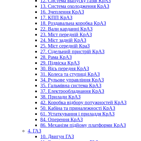
12. Система выпуску газів КрАЗ
13. Система охолодження КрАЗ
16. Зчеплення КрАЗ
17. КПП КрАЗ
18. Роздавальна коробка КрАЗ
22. Вали карданні КрАЗ
23. Міст передній КрАЗ
24. Міст задній КрАЗ
25. Міст середній КраЗ
27. Сідельний пристрій КрАЗ
28. Рама КрАЗ
29. Підвіска КрАЗ
30. Вісь передня КрАЗ
31. Колеса та ступиці КрАЗ
34. Рульове управління КрАЗ
35. Гальмівна система КрАЗ
37. Електрообладнання КрАЗ
38. Прилади КрАЗ
42. Коробка відбору потужностей КрАЗ
50. Кабіна та приналежності КрАЗ
61. Устаткування і приладдя КрАЗ
84. Оперення КрАЗ
86. Механізм підйому платформи КрАЗ
4. ГАЗ
10. Двигун ГАЗ