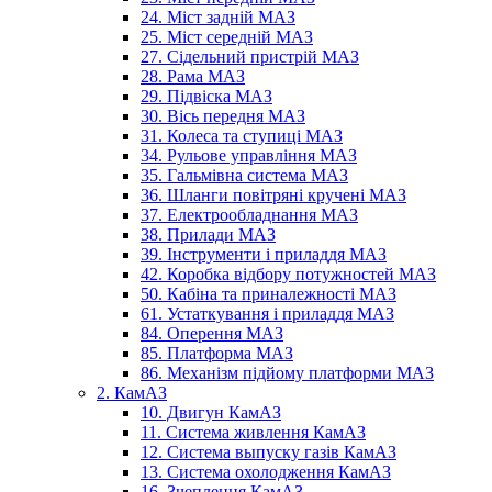
24. Міст задній МАЗ
25. Міст середній МАЗ
27. Сідельний пристрій МАЗ
28. Рама МАЗ
29. Підвіска МАЗ
30. Вісь передня МАЗ
31. Колеса та ступиці МАЗ
34. Рульове управління МАЗ
35. Гальмівна система МАЗ
36. Шланги повітряні кручені МАЗ
37. Електрообладнання МАЗ
38. Прилади МАЗ
39. Інструменти і приладдя МАЗ
42. Коробка відбору потужностей МАЗ
50. Кабіна та приналежності МАЗ
61. Устаткування і приладдя МАЗ
84. Оперення МАЗ
85. Платформа МАЗ
86. Механізм підйому платформи МАЗ
2. КамАЗ
10. Двигун КамАЗ
11. Система живлення КамАЗ
12. Система выпуску газів КамАЗ
13. Система охолодження КамАЗ
16. Зчеплення КамАЗ