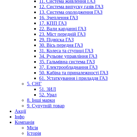
11. Система живлення ГАЗ
12. Система випуску газів ГАЗ
13. Система охолодження ГАЗ
16. Зчеплення ГАЗ
17. КПП ГАЗ
22. Вали карданні ГАЗ
23. Міст передній ГАЗ
29. Підвіска ГАЗ
30. Вісь передня ГАЗ
31. Колеса та ступиці ГАЗ
34. Рульове управління ГАЗ
35. Гальмівна система ГАЗ
37. Електрообладнання ГАЗ
50. Кабіна та приналежності ГАЗ
61. Устаткування і приладдя ГАЗ
5. СНГ
51. ЗИЛ
52. Урал
8. Інші марки
9. Супутній товар
Акції
Інфо
Компанія
Місія
Історія