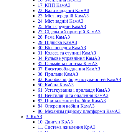
17. КПП КамАЗ
22. Вали карданні КамАЗ
23. Міст передній КамАЗ
24. Міст задній КамАЗ
25. Міст средній КамАЗ
27. Сідельний пристрій КамАЗ
28. Рама КамАЗ
29. Підвіска КамАЗ
30. Вісь передня КамАЗ
31. Колеса та ступиці КамАЗ
34. Рульове управління КамАЗ
35. Гальмівна система КамАЗ
37. Електрообладнання КамАЗ
38. Прилади КамАЗ
42. Коробка відбору потужностей КамАЗ
50. Кабіна КамАЗ
61. Устаткування і приладдя КамАЗ
81. Вентиляція та опалення КамАЗ
82. Приналежності кабіни КамАЗ
84. Оперення кабіни КамАЗ
86. Механізм підйому платформи КамАЗ
3. КрАЗ
10. Двигун КрАЗ
11. Система живлення КрАЗ