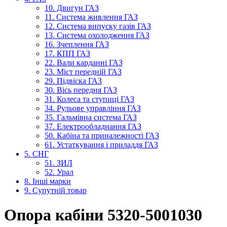
10. Двигун ГАЗ
11. Система живлення ГАЗ
12. Система випуску газів ГАЗ
13. Система охолодження ГАЗ
16. Зчеплення ГАЗ
17. КПП ГАЗ
22. Вали карданні ГАЗ
23. Міст передній ГАЗ
29. Підвіска ГАЗ
30. Вісь передня ГАЗ
31. Колеса та ступиці ГАЗ
34. Рульове управління ГАЗ
35. Гальмівна система ГАЗ
37. Електрообладнання ГАЗ
50. Кабіна та приналежності ГАЗ
61. Устаткування і приладдя ГАЗ
5. СНГ
51. ЗИЛ
52. Урал
8. Інші марки
9. Супутній товар
Опора кабіни 5320-5001030