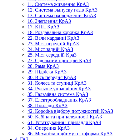
11. Система живлення КрАЗ
12. Система выпуску газів КрАЗ
13. Система охолодження КрАЗ
16. Зчеплення КрАЗ
17. КПП КрАЗ
18. Роздавальна коробка КрАЗ
22. Вали карданні КрАЗ
23. Міст передній КрАЗ
24. Міст задній КрАЗ
25. Міст середній КраЗ
27. Сідельний пристрій КрАЗ
28. Рама КрАЗ
29. Підвіска КрАЗ
30. Вісь передня КрАЗ
31. Колеса та ступиці КрАЗ
34. Рульове управління КрАЗ
35. Гальмівна система КрАЗ
37. Електрообладнання КрАЗ
38. Прилади КрАЗ
42. Коробка відбору потужностей КрАЗ
50. Кабіна та приналежності КрАЗ
61. Устаткування і приладдя КрАЗ
84. Оперення КрАЗ
86. Механізм підйому платформи КрАЗ
4. ГАЗ