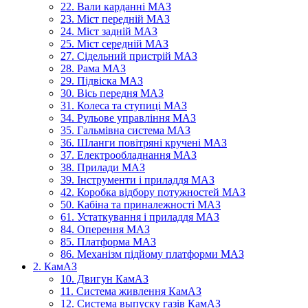
22. Вали карданні МАЗ
23. Міст передній МАЗ
24. Міст задній МАЗ
25. Міст середній МАЗ
27. Сідельний пристрій МАЗ
28. Рама МАЗ
29. Підвіска МАЗ
30. Вісь передня МАЗ
31. Колеса та ступиці МАЗ
34. Рульове управління МАЗ
35. Гальмівна система МАЗ
36. Шланги повітряні кручені МАЗ
37. Електрообладнання МАЗ
38. Прилади МАЗ
39. Інструменти і приладдя МАЗ
42. Коробка відбору потужностей МАЗ
50. Кабіна та приналежності МАЗ
61. Устаткування і приладдя МАЗ
84. Оперення МАЗ
85. Платформа МАЗ
86. Механізм підйому платформи МАЗ
2. КамАЗ
10. Двигун КамАЗ
11. Система живлення КамАЗ
12. Система выпуску газів КамАЗ