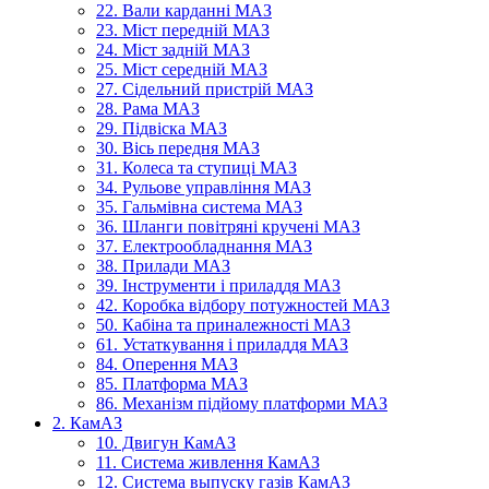
22. Вали карданні МАЗ
23. Міст передній МАЗ
24. Міст задній МАЗ
25. Міст середній МАЗ
27. Сідельний пристрій МАЗ
28. Рама МАЗ
29. Підвіска МАЗ
30. Вісь передня МАЗ
31. Колеса та ступиці МАЗ
34. Рульове управління МАЗ
35. Гальмівна система МАЗ
36. Шланги повітряні кручені МАЗ
37. Електрообладнання МАЗ
38. Прилади МАЗ
39. Інструменти і приладдя МАЗ
42. Коробка відбору потужностей МАЗ
50. Кабіна та приналежності МАЗ
61. Устаткування і приладдя МАЗ
84. Оперення МАЗ
85. Платформа МАЗ
86. Механізм підйому платформи МАЗ
2. КамАЗ
10. Двигун КамАЗ
11. Система живлення КамАЗ
12. Система выпуску газів КамАЗ