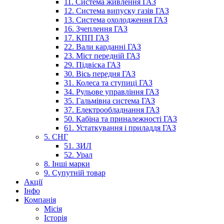
11. Система живлення ГАЗ
12. Система випуску газів ГАЗ
13. Система охолодження ГАЗ
16. Зчеплення ГАЗ
17. КПП ГАЗ
22. Вали карданні ГАЗ
23. Міст передній ГАЗ
29. Підвіска ГАЗ
30. Вісь передня ГАЗ
31. Колеса та ступиці ГАЗ
34. Рульове управління ГАЗ
35. Гальмівна система ГАЗ
37. Електрообладнання ГАЗ
50. Кабіна та приналежності ГАЗ
61. Устаткування і приладдя ГАЗ
5. СНГ
51. ЗИЛ
52. Урал
8. Інші марки
9. Супутній товар
Акції
Інфо
Компанія
Місія
Історія