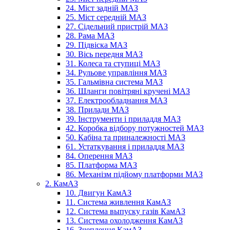
24. Міст задній МАЗ
25. Міст середній МАЗ
27. Сідельний пристрій МАЗ
28. Рама МАЗ
29. Підвіска МАЗ
30. Вісь передня МАЗ
31. Колеса та ступиці МАЗ
34. Рульове управління МАЗ
35. Гальмівна система МАЗ
36. Шланги повітряні кручені МАЗ
37. Електрообладнання МАЗ
38. Прилади МАЗ
39. Інструменти і приладдя МАЗ
42. Коробка відбору потужностей МАЗ
50. Кабіна та приналежності МАЗ
61. Устаткування і приладдя МАЗ
84. Оперення МАЗ
85. Платформа МАЗ
86. Механізм підйому платформи МАЗ
2. КамАЗ
10. Двигун КамАЗ
11. Система живлення КамАЗ
12. Система выпуску газів КамАЗ
13. Система охолодження КамАЗ
16. Зчеплення КамАЗ