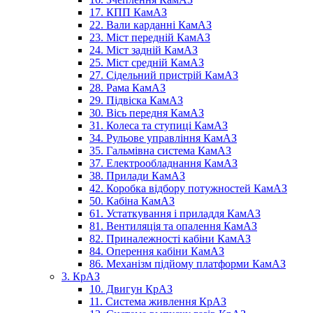
17. КПП КамАЗ
22. Вали карданні КамАЗ
23. Міст передній КамАЗ
24. Міст задній КамАЗ
25. Міст средній КамАЗ
27. Сідельний пристрій КамАЗ
28. Рама КамАЗ
29. Підвіска КамАЗ
30. Вісь передня КамАЗ
31. Колеса та ступиці КамАЗ
34. Рульове управління КамАЗ
35. Гальмівна система КамАЗ
37. Електрообладнання КамАЗ
38. Прилади КамАЗ
42. Коробка відбору потужностей КамАЗ
50. Кабіна КамАЗ
61. Устаткування і приладдя КамАЗ
81. Вентиляція та опалення КамАЗ
82. Приналежності кабіни КамАЗ
84. Оперення кабіни КамАЗ
86. Механізм підйому платформи КамАЗ
3. КрАЗ
10. Двигун КрАЗ
11. Система живлення КрАЗ