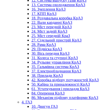
12. Система выпуску газів КрАЗ
13. Система охолодження КрАЗ
16. Зчеплення КрАЗ
17. КПП КрАЗ
18. Роздавальна коробка КрАЗ
22. Вали карданні КрАЗ
23. Міст передній КрАЗ
24. Міст задній КрАЗ
25. Міст середній КраЗ
27. Сідельний пристрій КрАЗ
28. Рама КрАЗ
29. Підвіска КрАЗ
30. Вісь передня КрАЗ
31. Колеса та ступиці КрАЗ
34. Рульове управління КрАЗ
35. Гальмівна система КрАЗ
37. Електрообладнання КрАЗ
38. Прилади КрАЗ
42. Коробка відбору потужностей КрАЗ
50. Кабіна та приналежності КрАЗ
61. Устаткування і приладдя КрАЗ
84. Оперення КрАЗ
86. Механізм підйому платформи КрАЗ
4. ГАЗ
10. Двигун ГАЗ