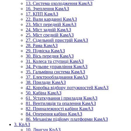
13. Система охолодження КамАЗ
16. Зчеплення КамАЗ
17. КПП КамАЗ
22. Вали карданні КамАЗ
23. Міст передній КамАЗ
24. Міст задній КамАЗ
25. Міст средній КамАЗ
27. Сідельний пристрій КамАЗ
28. Рама КамАЗ
29. Підвіска КамАЗ
30. Вісь передня КамАЗ
31. Колеса та ступиці КамАЗ
34. Рульове управління КамАЗ
35. Гальмівна система КамАЗ
37. Електрообладнання КамАЗ
38. Прилади КамАЗ
42. Коробка відбору потужностей КамАЗ
50. Кабіна КамАЗ
61. Устаткування і приладдя КамАЗ
81. Вентиляція та опалення КамАЗ
82. Приналежності кабіни КамАЗ
84. Оперення кабіни КамАЗ
86. Механізм підйому платформи КамАЗ
3. КрАЗ
10. Двигун КрАЗ