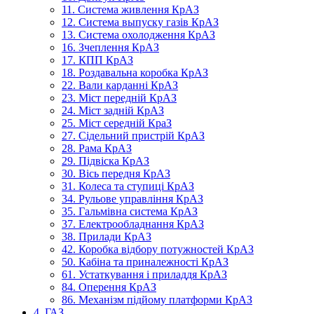
11. Система живлення КрАЗ
12. Система выпуску газів КрАЗ
13. Система охолодження КрАЗ
16. Зчеплення КрАЗ
17. КПП КрАЗ
18. Роздавальна коробка КрАЗ
22. Вали карданні КрАЗ
23. Міст передній КрАЗ
24. Міст задній КрАЗ
25. Міст середній КраЗ
27. Сідельний пристрій КрАЗ
28. Рама КрАЗ
29. Підвіска КрАЗ
30. Вісь передня КрАЗ
31. Колеса та ступиці КрАЗ
34. Рульове управління КрАЗ
35. Гальмівна система КрАЗ
37. Електрообладнання КрАЗ
38. Прилади КрАЗ
42. Коробка відбору потужностей КрАЗ
50. Кабіна та приналежності КрАЗ
61. Устаткування і приладдя КрАЗ
84. Оперення КрАЗ
86. Механізм підйому платформи КрАЗ
4. ГАЗ