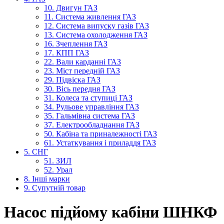
10. Двигун ГАЗ
11. Система живлення ГАЗ
12. Система випуску газів ГАЗ
13. Система охолодження ГАЗ
16. Зчеплення ГАЗ
17. КПП ГАЗ
22. Вали карданні ГАЗ
23. Міст передній ГАЗ
29. Підвіска ГАЗ
30. Вісь передня ГАЗ
31. Колеса та ступиці ГАЗ
34. Рульове управління ГАЗ
35. Гальмівна система ГАЗ
37. Електрообладнання ГАЗ
50. Кабіна та приналежності ГАЗ
61. Устаткування і приладдя ГАЗ
5. СНГ
51. ЗИЛ
52. Урал
8. Інші марки
9. Супутній товар
Насос підйому кабіни ШНКФ