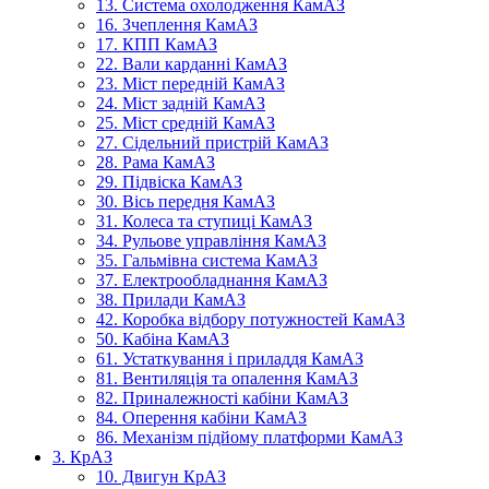
13. Система охолодження КамАЗ
16. Зчеплення КамАЗ
17. КПП КамАЗ
22. Вали карданні КамАЗ
23. Міст передній КамАЗ
24. Міст задній КамАЗ
25. Міст средній КамАЗ
27. Сідельний пристрій КамАЗ
28. Рама КамАЗ
29. Підвіска КамАЗ
30. Вісь передня КамАЗ
31. Колеса та ступиці КамАЗ
34. Рульове управління КамАЗ
35. Гальмівна система КамАЗ
37. Електрообладнання КамАЗ
38. Прилади КамАЗ
42. Коробка відбору потужностей КамАЗ
50. Кабіна КамАЗ
61. Устаткування і приладдя КамАЗ
81. Вентиляція та опалення КамАЗ
82. Приналежності кабіни КамАЗ
84. Оперення кабіни КамАЗ
86. Механізм підйому платформи КамАЗ
3. КрАЗ
10. Двигун КрАЗ