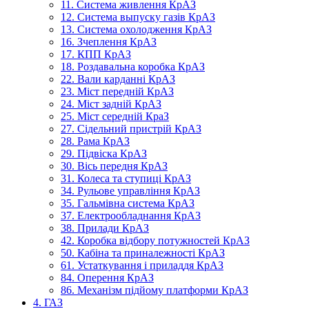
11. Система живлення КрАЗ
12. Система выпуску газів КрАЗ
13. Система охолодження КрАЗ
16. Зчеплення КрАЗ
17. КПП КрАЗ
18. Роздавальна коробка КрАЗ
22. Вали карданні КрАЗ
23. Міст передній КрАЗ
24. Міст задній КрАЗ
25. Міст середній КраЗ
27. Сідельний пристрій КрАЗ
28. Рама КрАЗ
29. Підвіска КрАЗ
30. Вісь передня КрАЗ
31. Колеса та ступиці КрАЗ
34. Рульове управління КрАЗ
35. Гальмівна система КрАЗ
37. Електрообладнання КрАЗ
38. Прилади КрАЗ
42. Коробка відбору потужностей КрАЗ
50. Кабіна та приналежності КрАЗ
61. Устаткування і приладдя КрАЗ
84. Оперення КрАЗ
86. Механізм підйому платформи КрАЗ
4. ГАЗ