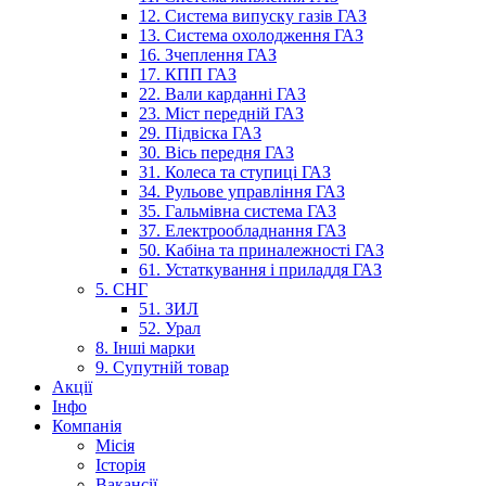
12. Система випуску газів ГАЗ
13. Система охолодження ГАЗ
16. Зчеплення ГАЗ
17. КПП ГАЗ
22. Вали карданні ГАЗ
23. Міст передній ГАЗ
29. Підвіска ГАЗ
30. Вісь передня ГАЗ
31. Колеса та ступиці ГАЗ
34. Рульове управління ГАЗ
35. Гальмівна система ГАЗ
37. Електрообладнання ГАЗ
50. Кабіна та приналежності ГАЗ
61. Устаткування і приладдя ГАЗ
5. СНГ
51. ЗИЛ
52. Урал
8. Інші марки
9. Супутній товар
Акції
Інфо
Компанія
Місія
Історія
Вакансії