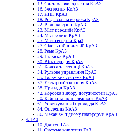
13. Система охолодження КрАЗ
16. Зчеплення КрАЗ
17. КПП КрАЗ
18. Роздавальна коробка КрАЗ
22. Вали карданні КрАЗ
23. Міст передній КрАЗ
24. Міст задній КрАЗ
25. Міст середній КраЗ
27. Сідельний пристрій КрАЗ
28. Рама КрАЗ
29. Підвіска КрАЗ
30. Вісь передня КрАЗ
31. Колеса та ступиці КрАЗ
34. Рульове управління КрАЗ
35. Гальмівна система КрАЗ
37. Електрообладнання КрАЗ
38. Прилади КрАЗ
42. Коробка відбору потужностей КрАЗ
50. Кабіна та приналежності КрАЗ
61. Устаткування і приладдя КрАЗ
84. Оперення КрАЗ
86. Механізм підйому платформи КрАЗ
4. ГАЗ
10. Двигун ГАЗ
11. Система живлення ГАЗ