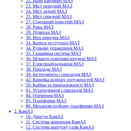
22. Вали карданні МАЗ
23. Міст передній МАЗ
24. Міст задній МАЗ
25. Міст середній МАЗ
27. Сідельний пристрій МАЗ
28. Рама МАЗ
29. Підвіска МАЗ
30. Вісь передня МАЗ
31. Колеса та ступиці МАЗ
34. Рульове управління МАЗ
35. Гальмівна система МАЗ
36. Шланги повітряні кручені МАЗ
37. Електрообладнання МАЗ
38. Прилади МАЗ
39. Інструменти і приладдя МАЗ
42. Коробка відбору потужностей МАЗ
50. Кабіна та приналежності МАЗ
61. Устаткування і приладдя МАЗ
84. Оперення МАЗ
85. Платформа МАЗ
86. Механізм підйому платформи МАЗ
2. КамАЗ
10. Двигун КамАЗ
11. Система живлення КамАЗ
12. Система выпуску газів КамАЗ