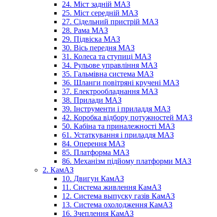
24. Міст задній МАЗ
25. Міст середній МАЗ
27. Сідельний пристрій МАЗ
28. Рама МАЗ
29. Підвіска МАЗ
30. Вісь передня МАЗ
31. Колеса та ступиці МАЗ
34. Рульове управління МАЗ
35. Гальмівна система МАЗ
36. Шланги повітряні кручені МАЗ
37. Електрообладнання МАЗ
38. Прилади МАЗ
39. Інструменти і приладдя МАЗ
42. Коробка відбору потужностей МАЗ
50. Кабіна та приналежності МАЗ
61. Устаткування і приладдя МАЗ
84. Оперення МАЗ
85. Платформа МАЗ
86. Механізм підйому платформи МАЗ
2. КамАЗ
10. Двигун КамАЗ
11. Система живлення КамАЗ
12. Система выпуску газів КамАЗ
13. Система охолодження КамАЗ
16. Зчеплення КамАЗ