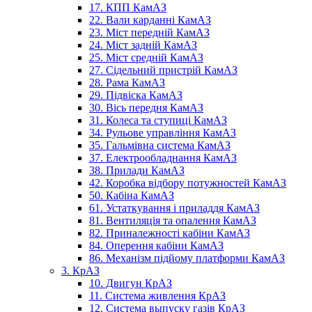
17. КПП КамАЗ
22. Вали карданні КамАЗ
23. Міст передній КамАЗ
24. Міст задній КамАЗ
25. Міст средній КамАЗ
27. Сідельний пристрій КамАЗ
28. Рама КамАЗ
29. Підвіска КамАЗ
30. Вісь передня КамАЗ
31. Колеса та ступиці КамАЗ
34. Рульове управління КамАЗ
35. Гальмівна система КамАЗ
37. Електрообладнання КамАЗ
38. Прилади КамАЗ
42. Коробка відбору потужностей КамАЗ
50. Кабіна КамАЗ
61. Устаткування і приладдя КамАЗ
81. Вентиляція та опалення КамАЗ
82. Приналежності кабіни КамАЗ
84. Оперення кабіни КамАЗ
86. Механізм підйому платформи КамАЗ
3. КрАЗ
10. Двигун КрАЗ
11. Система живлення КрАЗ
12. Система выпуску газів КрАЗ