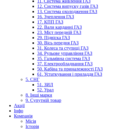
11. Система живлення ГАЗ
12. Система випуску газів ГАЗ
13. Система охолодження ГАЗ
16. Зчеплення ГАЗ
17. КПП ГАЗ
22. Вали карданні ГАЗ
23. Міст передній ГАЗ
29. Підвіска ГАЗ
30. Вісь передня ГАЗ
31. Колеса та ступиці ГАЗ
34. Рульове управління ГАЗ
35. Гальмівна система ГАЗ
37. Електрообладнання ГАЗ
50. Кабіна та приналежності ГАЗ
61. Устаткування і приладдя ГАЗ
5. СНГ
51. ЗИЛ
52. Урал
8. Інші марки
9. Супутній товар
Акції
Інфо
Компанія
Місія
Історія