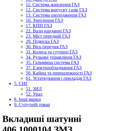
11. Система живлення ГАЗ
12. Система випуску газів ГАЗ
13. Система охолодження ГАЗ
16. Зчеплення ГАЗ
17. КПП ГАЗ
22. Вали карданні ГАЗ
23. Міст передній ГАЗ
29. Підвіска ГАЗ
30. Вісь передня ГАЗ
31. Колеса та ступиці ГАЗ
34. Рульове управління ГАЗ
35. Гальмівна система ГАЗ
37. Електрообладнання ГАЗ
50. Кабіна та приналежності ГАЗ
61. Устаткування і приладдя ГАЗ
5. СНГ
51. ЗИЛ
52. Урал
8. Інші марки
9. Супутній товар
Вкладиші шатунні
406.1000104 ЗМЗ