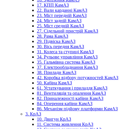
17. КПП КамАЗ
22. Вали карданні КамАЗ
23. Міст передній КамАЗ
24. Міст задній КамАЗ
25. Міст средній КамАЗ
27. Сідельний пристрій КамАЗ
28. Рама КамАЗ
29. Підвіска КамАЗ
30. Вісь передня КамАЗ
31. Колеса та ступиці КамАЗ
34. Рульове управління КамАЗ
35. Гальмівна система КамАЗ
37. Електрообладнання КамАЗ
38. Прилади КамАЗ
42. Коробка відбору потужностей КамАЗ
50. Кабіна КамАЗ
61. Устаткування і приладдя КамАЗ
81. Вентиляція та опалення КамАЗ
82. Приналежності кабіни КамАЗ
84. Оперення кабіни КамАЗ
86. Механізм підйому платформи КамАЗ
3. КрАЗ
10. Двигун КрАЗ
11. Система живлення КрАЗ