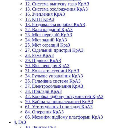
12. Система выпуску газів КрАЗ
13. Система охолодження КрАЗ
16. Зчеплення КрАЗ
17. КПП КрАЗ
18. Роздавальна коробка КрАЗ
22. Вали карданні КрАЗ
23. Міст передній КрАЗ
24. Міст задній КрАЗ
25. Міст середній КраЗ
27. Сідельний пристрій КрАЗ
28. Рама КрАЗ
29. Підвіска КрАЗ
30. Вісь передня КрАЗ
31. Колеса та ступиці КрАЗ
34. Рульове управління КрАЗ
35. Гальмівна система КрАЗ
37. Електрообладнання КрАЗ
38. Прилади КрАЗ
42. Коробка відбору потужностей КрАЗ
50. Кабіна та приналежності КрАЗ
61. Устаткування і приладдя КрАЗ
84. Оперення КрАЗ
86. Механізм підйому платформи КрАЗ
4. ГАЗ
10. Двигун ГАЗ