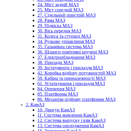
24. Міст задній МАЗ
25. Міст середній МАЗ
27. Сідельний пристрій МАЗ
28. Рама МАЗ
29. Підвіска МАЗ
30. Вісь передня МАЗ
31. Колеса та ступиці МАЗ
34. Рульове управління МАЗ
35. Гальмівна система МАЗ
36. Шланги повітряні кручені МАЗ
37. Електрообладнання МАЗ
38. Прилади МАЗ
39. Інструменти і приладдя МАЗ
42. Коробка відбору потужностей МАЗ
50. Кабіна та приналежності МАЗ
61. Устаткування і приладдя МАЗ
84. Оперення МАЗ
85. Платформа МАЗ
86. Механізм підйому платформи МАЗ
2. КамАЗ
10. Двигун КамАЗ
11. Система живлення КамАЗ
12. Система выпуску газів КамАЗ
13. Система охолодження КамАЗ
16. Зчеплення КамАЗ