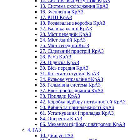
12. Система выпуску газів КрАЗ
13. Система охолодження КрАЗ
16. Зчеплення КрАЗ
17. КПП КрАЗ
18. Роздавальна коробка КрАЗ
22. Вали карданні КрАЗ
23. Міст передній КрАЗ
24. Міст задній КрАЗ
25. Міст середній КраЗ
27. Сідельний пристрій КрАЗ
28. Рама КрАЗ
29. Підвіска КрАЗ
30. Вісь передня КрАЗ
31. Колеса та ступиці КрАЗ
34. Рульове управління КрАЗ
35. Гальмівна система КрАЗ
37. Електрообладнання КрАЗ
38. Прилади КрАЗ
42. Коробка відбору потужностей КрАЗ
50. Кабіна та приналежності КрАЗ
61. Устаткування і приладдя КрАЗ
84. Оперення КрАЗ
86. Механізм підйому платформи КрАЗ
4. ГАЗ
10. Двигун ГАЗ