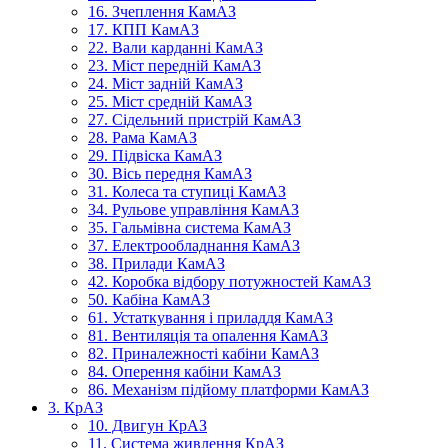
16. Зчеплення КамАЗ
17. КПП КамАЗ
22. Вали карданні КамАЗ
23. Міст передній КамАЗ
24. Міст задній КамАЗ
25. Міст средній КамАЗ
27. Сідельний пристрій КамАЗ
28. Рама КамАЗ
29. Підвіска КамАЗ
30. Вісь передня КамАЗ
31. Колеса та ступиці КамАЗ
34. Рульове управління КамАЗ
35. Гальмівна система КамАЗ
37. Електрообладнання КамАЗ
38. Прилади КамАЗ
42. Коробка відбору потужностей КамАЗ
50. Кабіна КамАЗ
61. Устаткування і приладдя КамАЗ
81. Вентиляція та опалення КамАЗ
82. Приналежності кабіни КамАЗ
84. Оперення кабіни КамАЗ
86. Механізм підйому платформи КамАЗ
3. КрАЗ
10. Двигун КрАЗ
11. Система живлення КрАЗ