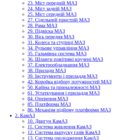
23. Міст передній МАЗ
24. Міст задній МАЗ
25. Міст середній МАЗ
27. Сідельний пристрій МАЗ
28. Рама МАЗ
29. Підвіска МАЗ
30. Вісь передня МАЗ
31. Колеса та ступиці МАЗ
34. Рульове управління МАЗ
35. Гальмівна система МАЗ
36. Шланги повітряні кручені МАЗ
37. Електрообладнання МАЗ
38. Прилади МАЗ
39. Інструменти і приладдя МАЗ
42. Коробка відбору потужностей МАЗ
50. Кабіна та приналежності МАЗ
61. Устаткування і приладдя МАЗ
84. Оперення МАЗ
85. Платформа МАЗ
86. Механізм підйому платформи МАЗ
2. КамАЗ
10. Двигун КамАЗ
11. Система живлення КамАЗ
12. Система выпуску газів КамАЗ
13. Система охолодження КамАЗ