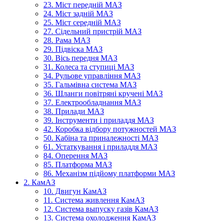
23. Міст передній МАЗ
24. Міст задній МАЗ
25. Міст середній МАЗ
27. Сідельний пристрій МАЗ
28. Рама МАЗ
29. Підвіска МАЗ
30. Вісь передня МАЗ
31. Колеса та ступиці МАЗ
34. Рульове управління МАЗ
35. Гальмівна система МАЗ
36. Шланги повітряні кручені МАЗ
37. Електрообладнання МАЗ
38. Прилади МАЗ
39. Інструменти і приладдя МАЗ
42. Коробка відбору потужностей МАЗ
50. Кабіна та приналежності МАЗ
61. Устаткування і приладдя МАЗ
84. Оперення МАЗ
85. Платформа МАЗ
86. Механізм підйому платформи МАЗ
2. КамАЗ
10. Двигун КамАЗ
11. Система живлення КамАЗ
12. Система выпуску газів КамАЗ
13. Система охолодження КамАЗ