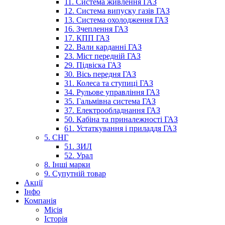
11. Система живлення ГАЗ
12. Система випуску газів ГАЗ
13. Система охолодження ГАЗ
16. Зчеплення ГАЗ
17. КПП ГАЗ
22. Вали карданні ГАЗ
23. Міст передній ГАЗ
29. Підвіска ГАЗ
30. Вісь передня ГАЗ
31. Колеса та ступиці ГАЗ
34. Рульове управління ГАЗ
35. Гальмівна система ГАЗ
37. Електрообладнання ГАЗ
50. Кабіна та приналежності ГАЗ
61. Устаткування і приладдя ГАЗ
5. СНГ
51. ЗИЛ
52. Урал
8. Інші марки
9. Супутній товар
Акції
Інфо
Компанія
Місія
Історія