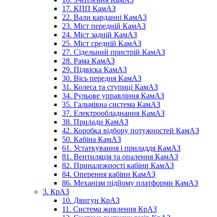
17. КПП КамАЗ
22. Вали карданні КамАЗ
23. Міст передній КамАЗ
24. Міст задній КамАЗ
25. Міст средній КамАЗ
27. Сідельний пристрій КамАЗ
28. Рама КамАЗ
29. Підвіска КамАЗ
30. Вісь передня КамАЗ
31. Колеса та ступиці КамАЗ
34. Рульове управління КамАЗ
35. Гальмівна система КамАЗ
37. Електрообладнання КамАЗ
38. Прилади КамАЗ
42. Коробка відбору потужностей КамАЗ
50. Кабіна КамАЗ
61. Устаткування і приладдя КамАЗ
81. Вентиляція та опалення КамАЗ
82. Приналежності кабіни КамАЗ
84. Оперення кабіни КамАЗ
86. Механізм підйому платформи КамАЗ
3. КрАЗ
10. Двигун КрАЗ
11. Система живлення КрАЗ