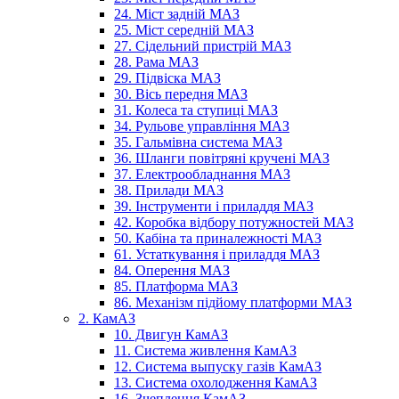
24. Міст задній МАЗ
25. Міст середній МАЗ
27. Сідельний пристрій МАЗ
28. Рама МАЗ
29. Підвіска МАЗ
30. Вісь передня МАЗ
31. Колеса та ступиці МАЗ
34. Рульове управління МАЗ
35. Гальмівна система МАЗ
36. Шланги повітряні кручені МАЗ
37. Електрообладнання МАЗ
38. Прилади МАЗ
39. Інструменти і приладдя МАЗ
42. Коробка відбору потужностей МАЗ
50. Кабіна та приналежності МАЗ
61. Устаткування і приладдя МАЗ
84. Оперення МАЗ
85. Платформа МАЗ
86. Механізм підйому платформи МАЗ
2. КамАЗ
10. Двигун КамАЗ
11. Система живлення КамАЗ
12. Система выпуску газів КамАЗ
13. Система охолодження КамАЗ
16. Зчеплення КамАЗ