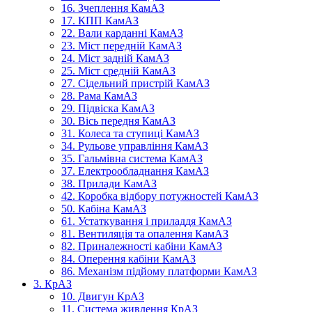
16. Зчеплення КамАЗ
17. КПП КамАЗ
22. Вали карданні КамАЗ
23. Міст передній КамАЗ
24. Міст задній КамАЗ
25. Міст средній КамАЗ
27. Сідельний пристрій КамАЗ
28. Рама КамАЗ
29. Підвіска КамАЗ
30. Вісь передня КамАЗ
31. Колеса та ступиці КамАЗ
34. Рульове управління КамАЗ
35. Гальмівна система КамАЗ
37. Електрообладнання КамАЗ
38. Прилади КамАЗ
42. Коробка відбору потужностей КамАЗ
50. Кабіна КамАЗ
61. Устаткування і приладдя КамАЗ
81. Вентиляція та опалення КамАЗ
82. Приналежності кабіни КамАЗ
84. Оперення кабіни КамАЗ
86. Механізм підйому платформи КамАЗ
3. КрАЗ
10. Двигун КрАЗ
11. Система живлення КрАЗ