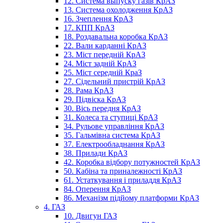
12. Система выпуску газів КрАЗ
13. Система охолодження КрАЗ
16. Зчеплення КрАЗ
17. КПП КрАЗ
18. Роздавальна коробка КрАЗ
22. Вали карданні КрАЗ
23. Міст передній КрАЗ
24. Міст задній КрАЗ
25. Міст середній КраЗ
27. Сідельний пристрій КрАЗ
28. Рама КрАЗ
29. Підвіска КрАЗ
30. Вісь передня КрАЗ
31. Колеса та ступиці КрАЗ
34. Рульове управління КрАЗ
35. Гальмівна система КрАЗ
37. Електрообладнання КрАЗ
38. Прилади КрАЗ
42. Коробка відбору потужностей КрАЗ
50. Кабіна та приналежності КрАЗ
61. Устаткування і приладдя КрАЗ
84. Оперення КрАЗ
86. Механізм підйому платформи КрАЗ
4. ГАЗ
10. Двигун ГАЗ