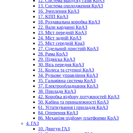
12. Система выпуску газів КрАЗ
13. Система охолодження КрАЗ
16. Зчеплення КрАЗ
17. КПП КрАЗ
18. Роздавальна коробка КрАЗ
22. Вали карданні КрАЗ
23. Міст передній КрАЗ
24. Міст задній КрАЗ
25. Міст середній КраЗ
27. Сідельний пристрій КрАЗ
28. Рама КрАЗ
29. Підвіска КрАЗ
30. Вісь передня КрАЗ
31. Колеса та ступиці КрАЗ
34. Рульове управління КрАЗ
35. Гальмівна система КрАЗ
37. Електрообладнання КрАЗ
38. Прилади КрАЗ
42. Коробка відбору потужностей КрАЗ
50. Кабіна та приналежності КрАЗ
61. Устаткування і приладдя КрАЗ
84. Оперення КрАЗ
86. Механізм підйому платформи КрАЗ
4. ГАЗ
10. Двигун ГАЗ