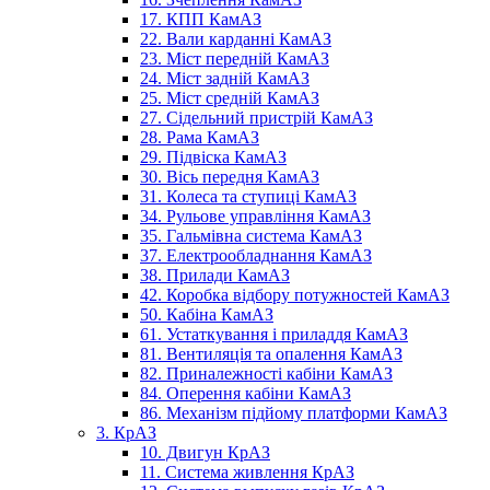
17. КПП КамАЗ
22. Вали карданні КамАЗ
23. Міст передній КамАЗ
24. Міст задній КамАЗ
25. Міст средній КамАЗ
27. Сідельний пристрій КамАЗ
28. Рама КамАЗ
29. Підвіска КамАЗ
30. Вісь передня КамАЗ
31. Колеса та ступиці КамАЗ
34. Рульове управління КамАЗ
35. Гальмівна система КамАЗ
37. Електрообладнання КамАЗ
38. Прилади КамАЗ
42. Коробка відбору потужностей КамАЗ
50. Кабіна КамАЗ
61. Устаткування і приладдя КамАЗ
81. Вентиляція та опалення КамАЗ
82. Приналежності кабіни КамАЗ
84. Оперення кабіни КамАЗ
86. Механізм підйому платформи КамАЗ
3. КрАЗ
10. Двигун КрАЗ
11. Система живлення КрАЗ