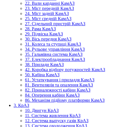
22. Вали карданні КамАЗ
23. Міст передній КамАЗ
24. Міст задній КамАЗ
25. Міст средній КамАЗ
27. Сідельний пристрій КамАЗ
28. Рама КамАЗ
29. Підвіска КамАЗ
30. Вісь передня КамАЗ
31. Колеса та ступиці КамАЗ
34. Рульове управління КамАЗ
35. Гальмівна система КамАЗ
37. Електрообладнання КамАЗ
38. Прилади КамАЗ
42. Коробка відбору потужностей КамАЗ
50. Кабіна КамАЗ
61. Устаткування і приладдя КамАЗ
81. Вентиляція та опалення КамАЗ
82. Приналежності кабіни КамАЗ
84. Оперення кабіни КамАЗ
86. Механізм підйому платформи КамАЗ
3. КрАЗ
10. Двигун КрАЗ
11. Система живлення КрАЗ
12. Система выпуску газів КрАЗ
13. Система охолодження КрАЗ