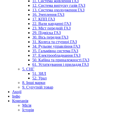
11. Система живлення ГАЗ
12. Система випуску газів ГАЗ
13. Система охолодження ГАЗ
16. Зчеплення ГАЗ
17. КПП ГАЗ
22. Вали карданні ГАЗ
23. Міст передній ГАЗ
29. Підвіска ГАЗ
30. Вісь передня ГАЗ
31. Колеса та ступиці ГАЗ
34. Рульове управління ГАЗ
35. Гальмівна система ГАЗ
37. Електрообладнання ГАЗ
50. Кабіна та приналежності ГАЗ
61. Устаткування і приладдя ГАЗ
5. СНГ
51. ЗИЛ
52. Урал
8. Інші марки
9. Супутній товар
Акції
Інфо
Компанія
Місія
Історія