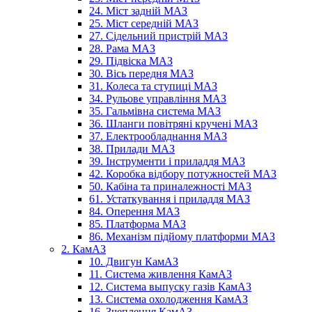
24. Міст задній МАЗ
25. Міст середній МАЗ
27. Сідельний пристрій МАЗ
28. Рама МАЗ
29. Підвіска МАЗ
30. Вісь передня МАЗ
31. Колеса та ступиці МАЗ
34. Рульове управління МАЗ
35. Гальмівна система МАЗ
36. Шланги повітряні кручені МАЗ
37. Електрообладнання МАЗ
38. Прилади МАЗ
39. Інструменти і приладдя МАЗ
42. Коробка відбору потужностей МАЗ
50. Кабіна та приналежності МАЗ
61. Устаткування і приладдя МАЗ
84. Оперення МАЗ
85. Платформа МАЗ
86. Механізм підйому платформи МАЗ
2. КамАЗ
10. Двигун КамАЗ
11. Система живлення КамАЗ
12. Система выпуску газів КамАЗ
13. Система охолодження КамАЗ
16. Зчеплення КамАЗ