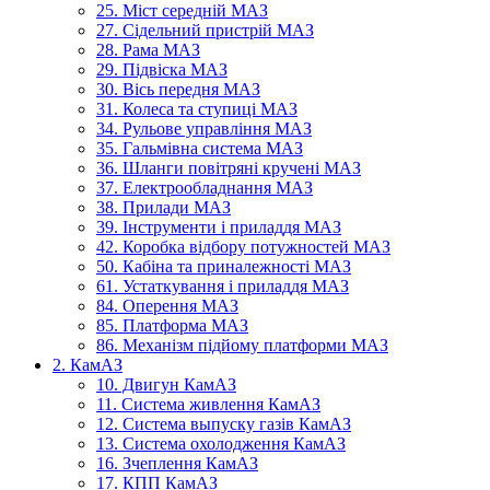
25. Міст середній МАЗ
27. Сідельний пристрій МАЗ
28. Рама МАЗ
29. Підвіска МАЗ
30. Вісь передня МАЗ
31. Колеса та ступиці МАЗ
34. Рульове управління МАЗ
35. Гальмівна система МАЗ
36. Шланги повітряні кручені МАЗ
37. Електрообладнання МАЗ
38. Прилади МАЗ
39. Інструменти і приладдя МАЗ
42. Коробка відбору потужностей МАЗ
50. Кабіна та приналежності МАЗ
61. Устаткування і приладдя МАЗ
84. Оперення МАЗ
85. Платформа МАЗ
86. Механізм підйому платформи МАЗ
2. КамАЗ
10. Двигун КамАЗ
11. Система живлення КамАЗ
12. Система выпуску газів КамАЗ
13. Система охолодження КамАЗ
16. Зчеплення КамАЗ
17. КПП КамАЗ