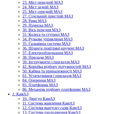
23. Міст передній МАЗ
24. Міст задній МАЗ
25. Міст середній МАЗ
27. Сідельний пристрій МАЗ
28. Рама МАЗ
29. Підвіска МАЗ
30. Вісь передня МАЗ
31. Колеса та ступиці МАЗ
34. Рульове управління МАЗ
35. Гальмівна система МАЗ
36. Шланги повітряні кручені МАЗ
37. Електрообладнання МАЗ
38. Прилади МАЗ
39. Інструменти і приладдя МАЗ
42. Коробка відбору потужностей МАЗ
50. Кабіна та приналежності МАЗ
61. Устаткування і приладдя МАЗ
84. Оперення МАЗ
85. Платформа МАЗ
86. Механізм підйому платформи МАЗ
2. КамАЗ
10. Двигун КамАЗ
11. Система живлення КамАЗ
12. Система выпуску газів КамАЗ
13. Система охолодження КамАЗ