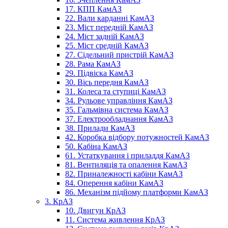
17. КПП КамАЗ
22. Вали карданні КамАЗ
23. Міст передній КамАЗ
24. Міст задній КамАЗ
25. Міст средній КамАЗ
27. Сідельний пристрій КамАЗ
28. Рама КамАЗ
29. Підвіска КамАЗ
30. Вісь передня КамАЗ
31. Колеса та ступиці КамАЗ
34. Рульове управління КамАЗ
35. Гальмівна система КамАЗ
37. Електрообладнання КамАЗ
38. Прилади КамАЗ
42. Коробка відбору потужностей КамАЗ
50. Кабіна КамАЗ
61. Устаткування і приладдя КамАЗ
81. Вентиляція та опалення КамАЗ
82. Приналежності кабіни КамАЗ
84. Оперення кабіни КамАЗ
86. Механізм підйому платформи КамАЗ
3. КрАЗ
10. Двигун КрАЗ
11. Система живлення КрАЗ