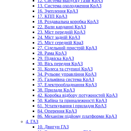
12. Система выпуску газів КрАЗ
13. Система охолодження КрАЗ
16. Зчеплення КрАЗ
17. КПП КрАЗ
18. Роздавальна коробка КрАЗ
22. Вали карданні КрАЗ
23. Міст передній КрАЗ
24. Міст задній КрАЗ
25. Міст середній КраЗ
27. Сідельний пристрій КрАЗ
28. Рама КрАЗ
29. Підвіска КрАЗ
30. Вісь передня КрАЗ
31. Колеса та ступиці КрАЗ
34. Рульове управління КрАЗ
35. Гальмівна система КрАЗ
37. Електрообладнання КрАЗ
38. Прилади КрАЗ
42. Коробка відбору потужностей КрАЗ
50. Кабіна та приналежності КрАЗ
61. Устаткування і приладдя КрАЗ
84. Оперення КрАЗ
86. Механізм підйому платформи КрАЗ
4. ГАЗ
10. Двигун ГАЗ