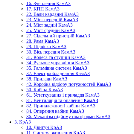
16. Зчеплення КамАЗ
17. КПП КамАЗ
22. Вали карданні КамАЗ
23. Міст передній КамАЗ
24. Міст задній КамАЗ
25. Міст средній КамАЗ
27. Сідельний пристрій КамАЗ
28. Рама КамАЗ
29. Підвіска КамАЗ
30. Вісь передня КамАЗ
31. Колеса та ступиці КамАЗ
34. Рульове управління КамАЗ
35. Гальмівна система КамАЗ
37. Електрообладнання КамАЗ
38. Прилади КамАЗ
42. Коробка відбору потужностей КамАЗ
50. Кабіна КамАЗ
61. Устаткування і приладдя КамАЗ
81. Вентиляція та опалення КамАЗ
82. Приналежності кабіни КамАЗ
84. Оперення кабіни КамАЗ
86. Механізм підйому платформи КамАЗ
3. КрАЗ
10. Двигун КрАЗ
11. Система живлення КрАЗ