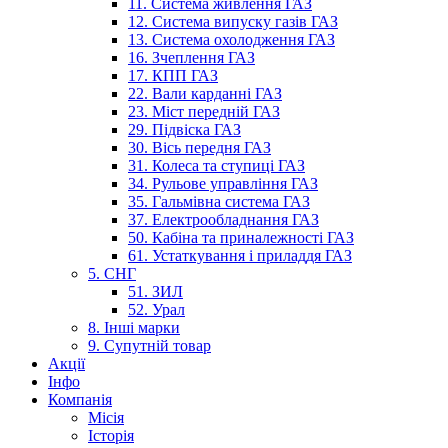
11. Система живлення ГАЗ
12. Система випуску газів ГАЗ
13. Система охолодження ГАЗ
16. Зчеплення ГАЗ
17. КПП ГАЗ
22. Вали карданні ГАЗ
23. Міст передній ГАЗ
29. Підвіска ГАЗ
30. Вісь передня ГАЗ
31. Колеса та ступиці ГАЗ
34. Рульове управління ГАЗ
35. Гальмівна система ГАЗ
37. Електрообладнання ГАЗ
50. Кабіна та приналежності ГАЗ
61. Устаткування і приладдя ГАЗ
5. СНГ
51. ЗИЛ
52. Урал
8. Інші марки
9. Супутній товар
Акції
Інфо
Компанія
Місія
Історія