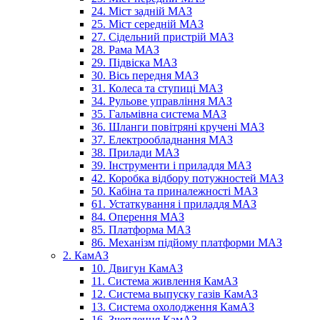
24. Міст задній МАЗ
25. Міст середній МАЗ
27. Сідельний пристрій МАЗ
28. Рама МАЗ
29. Підвіска МАЗ
30. Вісь передня МАЗ
31. Колеса та ступиці МАЗ
34. Рульове управління МАЗ
35. Гальмівна система МАЗ
36. Шланги повітряні кручені МАЗ
37. Електрообладнання МАЗ
38. Прилади МАЗ
39. Інструменти і приладдя МАЗ
42. Коробка відбору потужностей МАЗ
50. Кабіна та приналежності МАЗ
61. Устаткування і приладдя МАЗ
84. Оперення МАЗ
85. Платформа МАЗ
86. Механізм підйому платформи МАЗ
2. КамАЗ
10. Двигун КамАЗ
11. Система живлення КамАЗ
12. Система выпуску газів КамАЗ
13. Система охолодження КамАЗ
16. Зчеплення КамАЗ