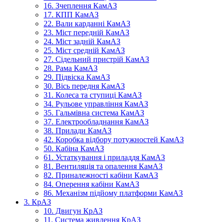
16. Зчеплення КамАЗ
17. КПП КамАЗ
22. Вали карданні КамАЗ
23. Міст передній КамАЗ
24. Міст задній КамАЗ
25. Міст средній КамАЗ
27. Сідельний пристрій КамАЗ
28. Рама КамАЗ
29. Підвіска КамАЗ
30. Вісь передня КамАЗ
31. Колеса та ступиці КамАЗ
34. Рульове управління КамАЗ
35. Гальмівна система КамАЗ
37. Електрообладнання КамАЗ
38. Прилади КамАЗ
42. Коробка відбору потужностей КамАЗ
50. Кабіна КамАЗ
61. Устаткування і приладдя КамАЗ
81. Вентиляція та опалення КамАЗ
82. Приналежності кабіни КамАЗ
84. Оперення кабіни КамАЗ
86. Механізм підйому платформи КамАЗ
3. КрАЗ
10. Двигун КрАЗ
11. Система живлення КрАЗ