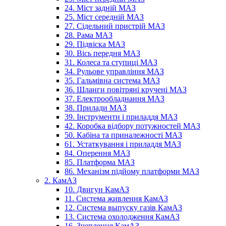
24. Міст задній МАЗ
25. Міст середній МАЗ
27. Сідельний пристрій МАЗ
28. Рама МАЗ
29. Підвіска МАЗ
30. Вісь передня МАЗ
31. Колеса та ступиці МАЗ
34. Рульове управління МАЗ
35. Гальмівна система МАЗ
36. Шланги повітряні кручені МАЗ
37. Електрообладнання МАЗ
38. Прилади МАЗ
39. Інструменти і приладдя МАЗ
42. Коробка відбору потужностей МАЗ
50. Кабіна та приналежності МАЗ
61. Устаткування і приладдя МАЗ
84. Оперення МАЗ
85. Платформа МАЗ
86. Механізм підйому платформи МАЗ
2. КамАЗ
10. Двигун КамАЗ
11. Система живлення КамАЗ
12. Система выпуску газів КамАЗ
13. Система охолодження КамАЗ
16. Зчеплення КамАЗ