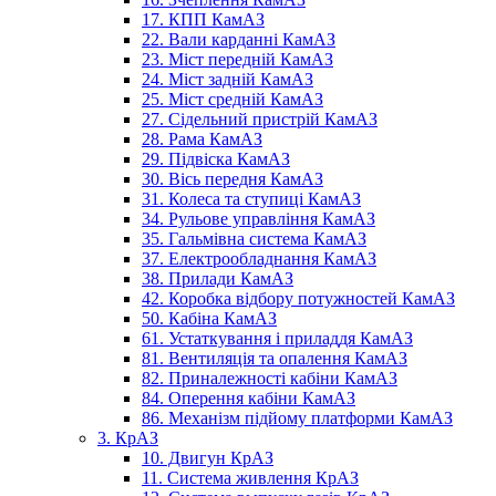
17. КПП КамАЗ
22. Вали карданні КамАЗ
23. Міст передній КамАЗ
24. Міст задній КамАЗ
25. Міст средній КамАЗ
27. Сідельний пристрій КамАЗ
28. Рама КамАЗ
29. Підвіска КамАЗ
30. Вісь передня КамАЗ
31. Колеса та ступиці КамАЗ
34. Рульове управління КамАЗ
35. Гальмівна система КамАЗ
37. Електрообладнання КамАЗ
38. Прилади КамАЗ
42. Коробка відбору потужностей КамАЗ
50. Кабіна КамАЗ
61. Устаткування і приладдя КамАЗ
81. Вентиляція та опалення КамАЗ
82. Приналежності кабіни КамАЗ
84. Оперення кабіни КамАЗ
86. Механізм підйому платформи КамАЗ
3. КрАЗ
10. Двигун КрАЗ
11. Система живлення КрАЗ