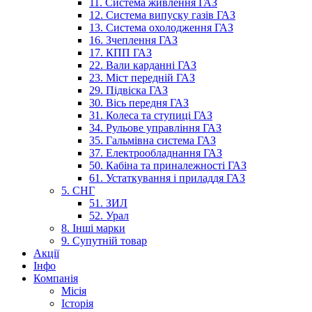
11. Система живлення ГАЗ
12. Система випуску газів ГАЗ
13. Система охолодження ГАЗ
16. Зчеплення ГАЗ
17. КПП ГАЗ
22. Вали карданні ГАЗ
23. Міст передній ГАЗ
29. Підвіска ГАЗ
30. Вісь передня ГАЗ
31. Колеса та ступиці ГАЗ
34. Рульове управління ГАЗ
35. Гальмівна система ГАЗ
37. Електрообладнання ГАЗ
50. Кабіна та приналежності ГАЗ
61. Устаткування і приладдя ГАЗ
5. СНГ
51. ЗИЛ
52. Урал
8. Інші марки
9. Супутній товар
Акції
Інфо
Компанія
Місія
Історія