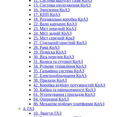
12. Система выпуску газів КрАЗ
13. Система охолодження КрАЗ
16. Зчеплення КрАЗ
17. КПП КрАЗ
18. Роздавальна коробка КрАЗ
22. Вали карданні КрАЗ
23. Міст передній КрАЗ
24. Міст задній КрАЗ
25. Міст середній КраЗ
27. Сідельний пристрій КрАЗ
28. Рама КрАЗ
29. Підвіска КрАЗ
30. Вісь передня КрАЗ
31. Колеса та ступиці КрАЗ
34. Рульове управління КрАЗ
35. Гальмівна система КрАЗ
37. Електрообладнання КрАЗ
38. Прилади КрАЗ
42. Коробка відбору потужностей КрАЗ
50. Кабіна та приналежності КрАЗ
61. Устаткування і приладдя КрАЗ
84. Оперення КрАЗ
86. Механізм підйому платформи КрАЗ
4. ГАЗ
10. Двигун ГАЗ