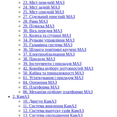
23. Міст передній МАЗ
24. Міст задній МАЗ
25. Міст середній МАЗ
27. Сідельний пристрій МАЗ
28. Рама МАЗ
29. Підвіска МАЗ
30. Вісь передня МАЗ
31. Колеса та ступиці МАЗ
34. Рульове управління МАЗ
35. Гальмівна система МАЗ
36. Шланги повітряні кручені МАЗ
37. Електрообладнання МАЗ
38. Прилади МАЗ
39. Інструменти і приладдя МАЗ
42. Коробка відбору потужностей МАЗ
50. Кабіна та приналежності МАЗ
61. Устаткування і приладдя МАЗ
84. Оперення МАЗ
85. Платформа МАЗ
86. Механізм підйому платформи МАЗ
2. КамАЗ
10. Двигун КамАЗ
11. Система живлення КамАЗ
12. Система выпуску газів КамАЗ
13. Система охолодження КамАЗ