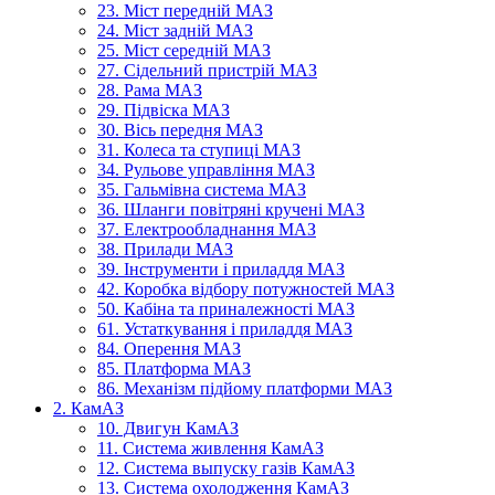
23. Міст передній МАЗ
24. Міст задній МАЗ
25. Міст середній МАЗ
27. Сідельний пристрій МАЗ
28. Рама МАЗ
29. Підвіска МАЗ
30. Вісь передня МАЗ
31. Колеса та ступиці МАЗ
34. Рульове управління МАЗ
35. Гальмівна система МАЗ
36. Шланги повітряні кручені МАЗ
37. Електрообладнання МАЗ
38. Прилади МАЗ
39. Інструменти і приладдя МАЗ
42. Коробка відбору потужностей МАЗ
50. Кабіна та приналежності МАЗ
61. Устаткування і приладдя МАЗ
84. Оперення МАЗ
85. Платформа МАЗ
86. Механізм підйому платформи МАЗ
2. КамАЗ
10. Двигун КамАЗ
11. Система живлення КамАЗ
12. Система выпуску газів КамАЗ
13. Система охолодження КамАЗ