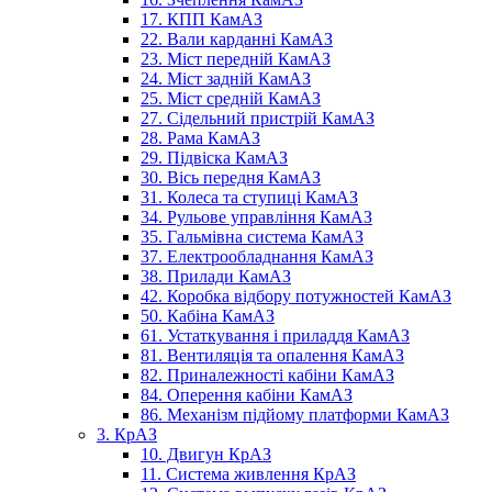
17. КПП КамАЗ
22. Вали карданні КамАЗ
23. Міст передній КамАЗ
24. Міст задній КамАЗ
25. Міст средній КамАЗ
27. Сідельний пристрій КамАЗ
28. Рама КамАЗ
29. Підвіска КамАЗ
30. Вісь передня КамАЗ
31. Колеса та ступиці КамАЗ
34. Рульове управління КамАЗ
35. Гальмівна система КамАЗ
37. Електрообладнання КамАЗ
38. Прилади КамАЗ
42. Коробка відбору потужностей КамАЗ
50. Кабіна КамАЗ
61. Устаткування і приладдя КамАЗ
81. Вентиляція та опалення КамАЗ
82. Приналежності кабіни КамАЗ
84. Оперення кабіни КамАЗ
86. Механізм підйому платформи КамАЗ
3. КрАЗ
10. Двигун КрАЗ
11. Система живлення КрАЗ