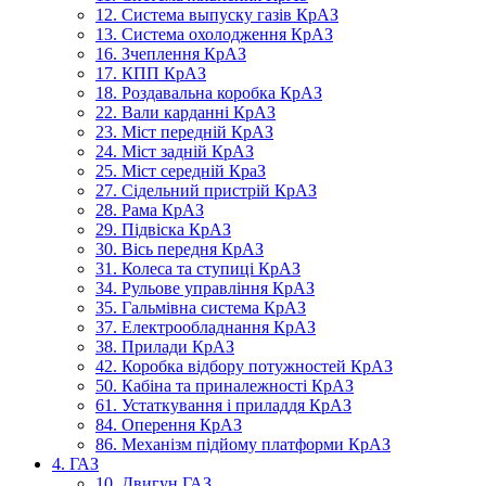
12. Система выпуску газів КрАЗ
13. Система охолодження КрАЗ
16. Зчеплення КрАЗ
17. КПП КрАЗ
18. Роздавальна коробка КрАЗ
22. Вали карданні КрАЗ
23. Міст передній КрАЗ
24. Міст задній КрАЗ
25. Міст середній КраЗ
27. Сідельний пристрій КрАЗ
28. Рама КрАЗ
29. Підвіска КрАЗ
30. Вісь передня КрАЗ
31. Колеса та ступиці КрАЗ
34. Рульове управління КрАЗ
35. Гальмівна система КрАЗ
37. Електрообладнання КрАЗ
38. Прилади КрАЗ
42. Коробка відбору потужностей КрАЗ
50. Кабіна та приналежності КрАЗ
61. Устаткування і приладдя КрАЗ
84. Оперення КрАЗ
86. Механізм підйому платформи КрАЗ
4. ГАЗ
10. Двигун ГАЗ