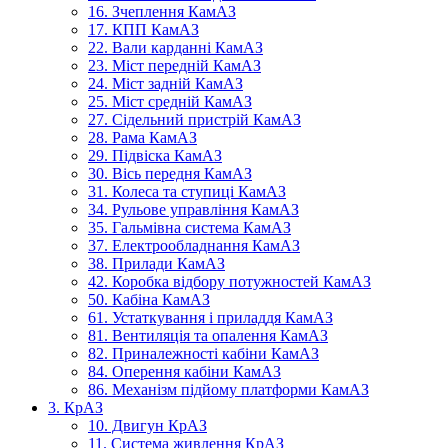
16. Зчеплення КамАЗ
17. КПП КамАЗ
22. Вали карданні КамАЗ
23. Міст передній КамАЗ
24. Міст задній КамАЗ
25. Міст средній КамАЗ
27. Сідельний пристрій КамАЗ
28. Рама КамАЗ
29. Підвіска КамАЗ
30. Вісь передня КамАЗ
31. Колеса та ступиці КамАЗ
34. Рульове управління КамАЗ
35. Гальмівна система КамАЗ
37. Електрообладнання КамАЗ
38. Прилади КамАЗ
42. Коробка відбору потужностей КамАЗ
50. Кабіна КамАЗ
61. Устаткування і приладдя КамАЗ
81. Вентиляція та опалення КамАЗ
82. Приналежності кабіни КамАЗ
84. Оперення кабіни КамАЗ
86. Механізм підйому платформи КамАЗ
3. КрАЗ
10. Двигун КрАЗ
11. Система живлення КрАЗ