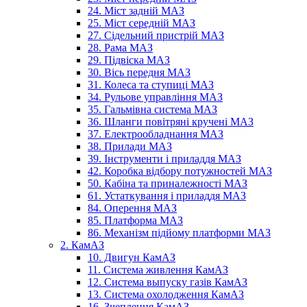
24. Міст задній МАЗ
25. Міст середній МАЗ
27. Сідельний пристрій МАЗ
28. Рама МАЗ
29. Підвіска МАЗ
30. Вісь передня МАЗ
31. Колеса та ступиці МАЗ
34. Рульове управління МАЗ
35. Гальмівна система МАЗ
36. Шланги повітряні кручені МАЗ
37. Електрообладнання МАЗ
38. Прилади МАЗ
39. Інструменти і приладдя МАЗ
42. Коробка відбору потужностей МАЗ
50. Кабіна та приналежності МАЗ
61. Устаткування і приладдя МАЗ
84. Оперення МАЗ
85. Платформа МАЗ
86. Механізм підйому платформи МАЗ
2. КамАЗ
10. Двигун КамАЗ
11. Система живлення КамАЗ
12. Система выпуску газів КамАЗ
13. Система охолодження КамАЗ
16. Зчеплення КамАЗ