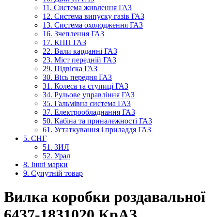
11. Система живлення ГАЗ
12. Система випуску газів ГАЗ
13. Система охолодження ГАЗ
16. Зчеплення ГАЗ
17. КПП ГАЗ
22. Вали карданні ГАЗ
23. Міст передній ГАЗ
29. Підвіска ГАЗ
30. Вісь передня ГАЗ
31. Колеса та ступиці ГАЗ
34. Рульове управління ГАЗ
35. Гальмівна система ГАЗ
37. Електрообладнання ГАЗ
50. Кабіна та приналежності ГАЗ
61. Устаткування і приладдя ГАЗ
5. СНГ
51. ЗИЛ
52. Урал
8. Інші марки
9. Супутній товар
Вилка коробки роздавальної
6437-1831020 КрАЗ