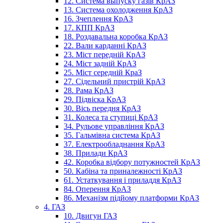
12. Система выпуску газів КрАЗ
13. Система охолодження КрАЗ
16. Зчеплення КрАЗ
17. КПП КрАЗ
18. Роздавальна коробка КрАЗ
22. Вали карданні КрАЗ
23. Міст передній КрАЗ
24. Міст задній КрАЗ
25. Міст середній КраЗ
27. Сідельний пристрій КрАЗ
28. Рама КрАЗ
29. Підвіска КрАЗ
30. Вісь передня КрАЗ
31. Колеса та ступиці КрАЗ
34. Рульове управління КрАЗ
35. Гальмівна система КрАЗ
37. Електрообладнання КрАЗ
38. Прилади КрАЗ
42. Коробка відбору потужностей КрАЗ
50. Кабіна та приналежності КрАЗ
61. Устаткування і приладдя КрАЗ
84. Оперення КрАЗ
86. Механізм підйому платформи КрАЗ
4. ГАЗ
10. Двигун ГАЗ