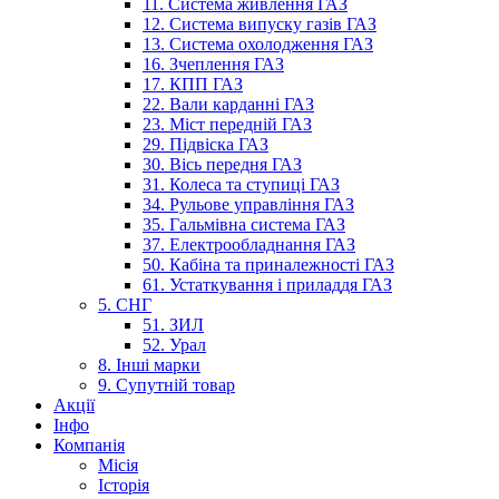
11. Система живлення ГАЗ
12. Система випуску газів ГАЗ
13. Система охолодження ГАЗ
16. Зчеплення ГАЗ
17. КПП ГАЗ
22. Вали карданні ГАЗ
23. Міст передній ГАЗ
29. Підвіска ГАЗ
30. Вісь передня ГАЗ
31. Колеса та ступиці ГАЗ
34. Рульове управління ГАЗ
35. Гальмівна система ГАЗ
37. Електрообладнання ГАЗ
50. Кабіна та приналежності ГАЗ
61. Устаткування і приладдя ГАЗ
5. СНГ
51. ЗИЛ
52. Урал
8. Інші марки
9. Супутній товар
Акції
Інфо
Компанія
Місія
Історія