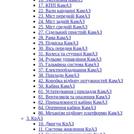
17. КПП КамАЗ
22. Вали карданні КамАЗ
23. Міст передній КамАЗ
24. Міст задній КамАЗ
25. Міст средній КамАЗ
27. Сідельний пристрій КамАЗ
28. Рама КамАЗ
29. Підвіска КамАЗ
30. Вісь передня КамАЗ
31. Колеса та ступиці КамАЗ
34. Рульове управління КамАЗ
35. Гальмівна система КамАЗ
37. Електрообладнання КамАЗ
38. Прилади КамАЗ
42. Коробка відбору потужностей КамАЗ
50. Кабіна КамАЗ
61. Устаткування і приладдя КамАЗ
81. Вентиляція та опалення КамАЗ
82. Приналежності кабіни КамАЗ
84. Оперення кабіни КамАЗ
86. Механізм підйому платформи КамАЗ
3. КрАЗ
10. Двигун КрАЗ
11. Система живлення КрАЗ