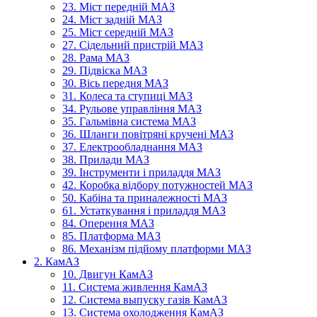
23. Міст передній МАЗ
24. Міст задній МАЗ
25. Міст середній МАЗ
27. Сідельний пристрій МАЗ
28. Рама МАЗ
29. Підвіска МАЗ
30. Вісь передня МАЗ
31. Колеса та ступиці МАЗ
34. Рульове управління МАЗ
35. Гальмівна система МАЗ
36. Шланги повітряні кручені МАЗ
37. Електрообладнання МАЗ
38. Прилади МАЗ
39. Інструменти і приладдя МАЗ
42. Коробка відбору потужностей МАЗ
50. Кабіна та приналежності МАЗ
61. Устаткування і приладдя МАЗ
84. Оперення МАЗ
85. Платформа МАЗ
86. Механізм підйому платформи МАЗ
2. КамАЗ
10. Двигун КамАЗ
11. Система живлення КамАЗ
12. Система выпуску газів КамАЗ
13. Система охолодження КамАЗ