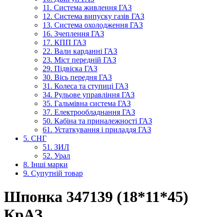
11. Система живлення ГАЗ
12. Система випуску газів ГАЗ
13. Система охолодження ГАЗ
16. Зчеплення ГАЗ
17. КПП ГАЗ
22. Вали карданні ГАЗ
23. Міст передній ГАЗ
29. Підвіска ГАЗ
30. Вісь передня ГАЗ
31. Колеса та ступиці ГАЗ
34. Рульове управління ГАЗ
35. Гальмівна система ГАЗ
37. Електрообладнання ГАЗ
50. Кабіна та приналежності ГАЗ
61. Устаткування і приладдя ГАЗ
5. СНГ
51. ЗИЛ
52. Урал
8. Інші марки
9. Супутній товар
Шпонка 347139 (18*11*45)
КрАЗ