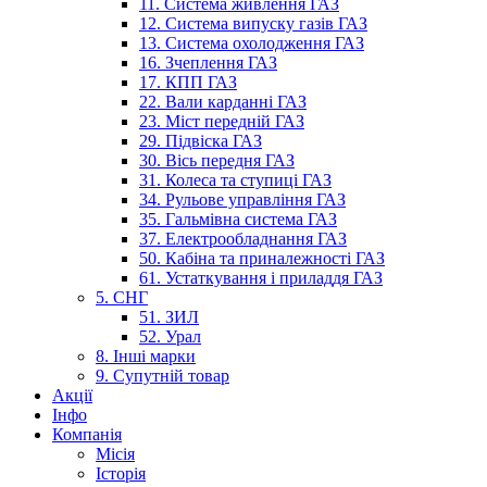
11. Система живлення ГАЗ
12. Система випуску газів ГАЗ
13. Система охолодження ГАЗ
16. Зчеплення ГАЗ
17. КПП ГАЗ
22. Вали карданні ГАЗ
23. Міст передній ГАЗ
29. Підвіска ГАЗ
30. Вісь передня ГАЗ
31. Колеса та ступиці ГАЗ
34. Рульове управління ГАЗ
35. Гальмівна система ГАЗ
37. Електрообладнання ГАЗ
50. Кабіна та приналежності ГАЗ
61. Устаткування і приладдя ГАЗ
5. СНГ
51. ЗИЛ
52. Урал
8. Інші марки
9. Супутній товар
Акції
Інфо
Компанія
Місія
Історія