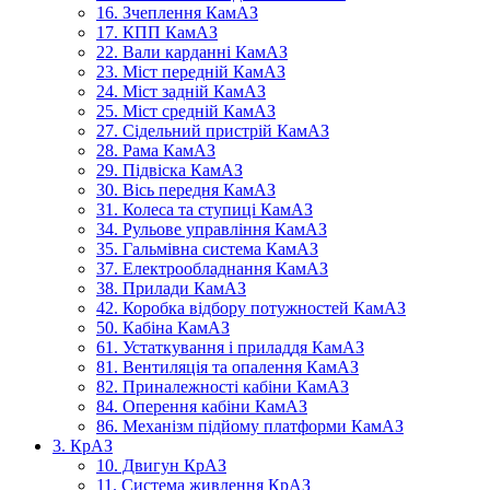
16. Зчеплення КамАЗ
17. КПП КамАЗ
22. Вали карданні КамАЗ
23. Міст передній КамАЗ
24. Міст задній КамАЗ
25. Міст средній КамАЗ
27. Сідельний пристрій КамАЗ
28. Рама КамАЗ
29. Підвіска КамАЗ
30. Вісь передня КамАЗ
31. Колеса та ступиці КамАЗ
34. Рульове управління КамАЗ
35. Гальмівна система КамАЗ
37. Електрообладнання КамАЗ
38. Прилади КамАЗ
42. Коробка відбору потужностей КамАЗ
50. Кабіна КамАЗ
61. Устаткування і приладдя КамАЗ
81. Вентиляція та опалення КамАЗ
82. Приналежності кабіни КамАЗ
84. Оперення кабіни КамАЗ
86. Механізм підйому платформи КамАЗ
3. КрАЗ
10. Двигун КрАЗ
11. Система живлення КрАЗ