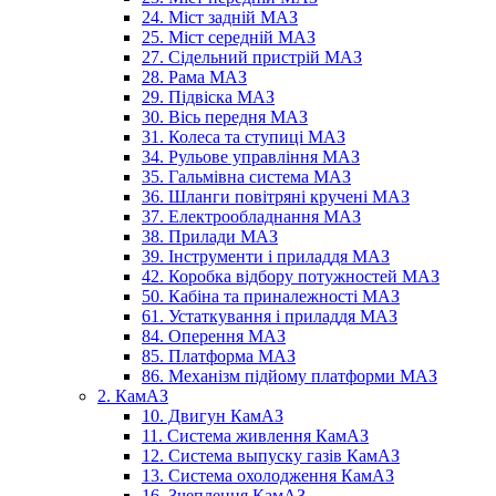
24. Міст задній МАЗ
25. Міст середній МАЗ
27. Сідельний пристрій МАЗ
28. Рама МАЗ
29. Підвіска МАЗ
30. Вісь передня МАЗ
31. Колеса та ступиці МАЗ
34. Рульове управління МАЗ
35. Гальмівна система МАЗ
36. Шланги повітряні кручені МАЗ
37. Електрообладнання МАЗ
38. Прилади МАЗ
39. Інструменти і приладдя МАЗ
42. Коробка відбору потужностей МАЗ
50. Кабіна та приналежності МАЗ
61. Устаткування і приладдя МАЗ
84. Оперення МАЗ
85. Платформа МАЗ
86. Механізм підйому платформи МАЗ
2. КамАЗ
10. Двигун КамАЗ
11. Система живлення КамАЗ
12. Система выпуску газів КамАЗ
13. Система охолодження КамАЗ
16. Зчеплення КамАЗ