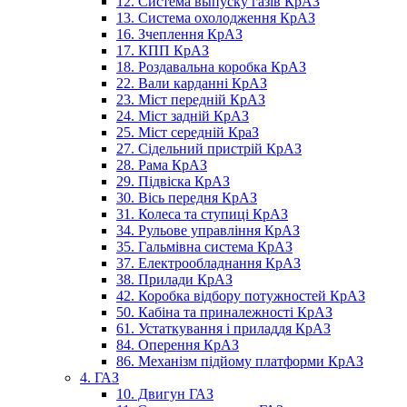
12. Система выпуску газів КрАЗ
13. Система охолодження КрАЗ
16. Зчеплення КрАЗ
17. КПП КрАЗ
18. Роздавальна коробка КрАЗ
22. Вали карданні КрАЗ
23. Міст передній КрАЗ
24. Міст задній КрАЗ
25. Міст середній КраЗ
27. Сідельний пристрій КрАЗ
28. Рама КрАЗ
29. Підвіска КрАЗ
30. Вісь передня КрАЗ
31. Колеса та ступиці КрАЗ
34. Рульове управління КрАЗ
35. Гальмівна система КрАЗ
37. Електрообладнання КрАЗ
38. Прилади КрАЗ
42. Коробка відбору потужностей КрАЗ
50. Кабіна та приналежності КрАЗ
61. Устаткування і приладдя КрАЗ
84. Оперення КрАЗ
86. Механізм підйому платформи КрАЗ
4. ГАЗ
10. Двигун ГАЗ