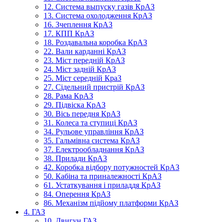
12. Система выпуску газів КрАЗ
13. Система охолодження КрАЗ
16. Зчеплення КрАЗ
17. КПП КрАЗ
18. Роздавальна коробка КрАЗ
22. Вали карданні КрАЗ
23. Міст передній КрАЗ
24. Міст задній КрАЗ
25. Міст середній КраЗ
27. Сідельний пристрій КрАЗ
28. Рама КрАЗ
29. Підвіска КрАЗ
30. Вісь передня КрАЗ
31. Колеса та ступиці КрАЗ
34. Рульове управління КрАЗ
35. Гальмівна система КрАЗ
37. Електрообладнання КрАЗ
38. Прилади КрАЗ
42. Коробка відбору потужностей КрАЗ
50. Кабіна та приналежності КрАЗ
61. Устаткування і приладдя КрАЗ
84. Оперення КрАЗ
86. Механізм підйому платформи КрАЗ
4. ГАЗ
10. Двигун ГАЗ