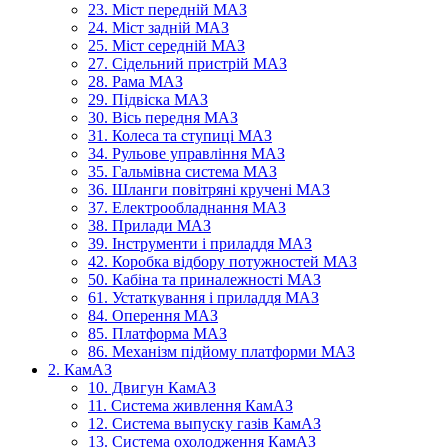
23. Міст передній МАЗ
24. Міст задній МАЗ
25. Міст середній МАЗ
27. Сідельний пристрій МАЗ
28. Рама МАЗ
29. Підвіска МАЗ
30. Вісь передня МАЗ
31. Колеса та ступиці МАЗ
34. Рульове управління МАЗ
35. Гальмівна система МАЗ
36. Шланги повітряні кручені МАЗ
37. Електрообладнання МАЗ
38. Прилади МАЗ
39. Інструменти і приладдя МАЗ
42. Коробка відбору потужностей МАЗ
50. Кабіна та приналежності МАЗ
61. Устаткування і приладдя МАЗ
84. Оперення МАЗ
85. Платформа МАЗ
86. Механізм підйому платформи МАЗ
2. КамАЗ
10. Двигун КамАЗ
11. Система живлення КамАЗ
12. Система выпуску газів КамАЗ
13. Система охолодження КамАЗ