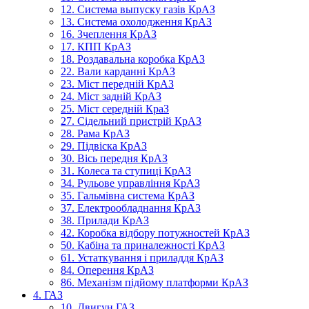
12. Система выпуску газів КрАЗ
13. Система охолодження КрАЗ
16. Зчеплення КрАЗ
17. КПП КрАЗ
18. Роздавальна коробка КрАЗ
22. Вали карданні КрАЗ
23. Міст передній КрАЗ
24. Міст задній КрАЗ
25. Міст середній КраЗ
27. Сідельний пристрій КрАЗ
28. Рама КрАЗ
29. Підвіска КрАЗ
30. Вісь передня КрАЗ
31. Колеса та ступиці КрАЗ
34. Рульове управління КрАЗ
35. Гальмівна система КрАЗ
37. Електрообладнання КрАЗ
38. Прилади КрАЗ
42. Коробка відбору потужностей КрАЗ
50. Кабіна та приналежності КрАЗ
61. Устаткування і приладдя КрАЗ
84. Оперення КрАЗ
86. Механізм підйому платформи КрАЗ
4. ГАЗ
10. Двигун ГАЗ