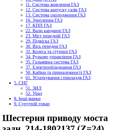
11. Система живлення ГАЗ
12. Система випуску газів ГАЗ
13. Система охолодження ГАЗ
16. Зчеплення ГАЗ
17. КПП ГАЗ
22. Вали карданні ГАЗ
23. Міст передній ГАЗ
29. Підвіска ГАЗ
30. Вісь передня ГАЗ
31. Колеса та ступиці ГАЗ
34. Рульове управління ГАЗ
35. Гальмівна система ГАЗ
37. Електрообладнання ГАЗ
50. Кабіна та приналежності ГАЗ
61. Устаткування і приладдя ГАЗ
5. СНГ
51. ЗИЛ
52. Урал
8. Інші марки
9. Супутній товар
Шестерня приводу моста
задн. 214-1802137 (Z=24)