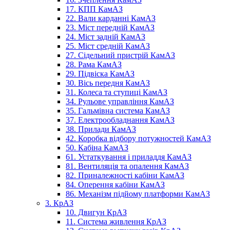
17. КПП КамАЗ
22. Вали карданні КамАЗ
23. Міст передній КамАЗ
24. Міст задній КамАЗ
25. Міст средній КамАЗ
27. Сідельний пристрій КамАЗ
28. Рама КамАЗ
29. Підвіска КамАЗ
30. Вісь передня КамАЗ
31. Колеса та ступиці КамАЗ
34. Рульове управління КамАЗ
35. Гальмівна система КамАЗ
37. Електрообладнання КамАЗ
38. Прилади КамАЗ
42. Коробка відбору потужностей КамАЗ
50. Кабіна КамАЗ
61. Устаткування і приладдя КамАЗ
81. Вентиляція та опалення КамАЗ
82. Приналежності кабіни КамАЗ
84. Оперення кабіни КамАЗ
86. Механізм підйому платформи КамАЗ
3. КрАЗ
10. Двигун КрАЗ
11. Система живлення КрАЗ