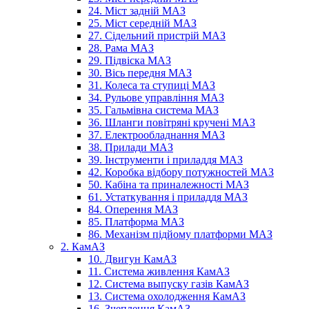
24. Міст задній МАЗ
25. Міст середній МАЗ
27. Сідельний пристрій МАЗ
28. Рама МАЗ
29. Підвіска МАЗ
30. Вісь передня МАЗ
31. Колеса та ступиці МАЗ
34. Рульове управління МАЗ
35. Гальмівна система МАЗ
36. Шланги повітряні кручені МАЗ
37. Електрообладнання МАЗ
38. Прилади МАЗ
39. Інструменти і приладдя МАЗ
42. Коробка відбору потужностей МАЗ
50. Кабіна та приналежності МАЗ
61. Устаткування і приладдя МАЗ
84. Оперення МАЗ
85. Платформа МАЗ
86. Механізм підйому платформи МАЗ
2. КамАЗ
10. Двигун КамАЗ
11. Система живлення КамАЗ
12. Система выпуску газів КамАЗ
13. Система охолодження КамАЗ
16. Зчеплення КамАЗ