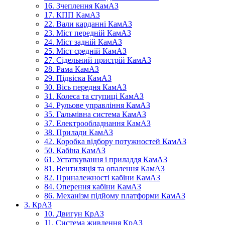
16. Зчеплення КамАЗ
17. КПП КамАЗ
22. Вали карданні КамАЗ
23. Міст передній КамАЗ
24. Міст задній КамАЗ
25. Міст средній КамАЗ
27. Сідельний пристрій КамАЗ
28. Рама КамАЗ
29. Підвіска КамАЗ
30. Вісь передня КамАЗ
31. Колеса та ступиці КамАЗ
34. Рульове управління КамАЗ
35. Гальмівна система КамАЗ
37. Електрообладнання КамАЗ
38. Прилади КамАЗ
42. Коробка відбору потужностей КамАЗ
50. Кабіна КамАЗ
61. Устаткування і приладдя КамАЗ
81. Вентиляція та опалення КамАЗ
82. Приналежності кабіни КамАЗ
84. Оперення кабіни КамАЗ
86. Механізм підйому платформи КамАЗ
3. КрАЗ
10. Двигун КрАЗ
11. Система живлення КрАЗ