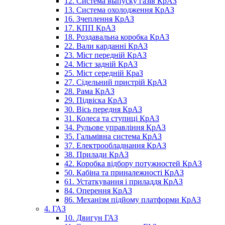
12. Система выпуску газів КрАЗ
13. Система охолодження КрАЗ
16. Зчеплення КрАЗ
17. КПП КрАЗ
18. Роздавальна коробка КрАЗ
22. Вали карданні КрАЗ
23. Міст передній КрАЗ
24. Міст задній КрАЗ
25. Міст середній КраЗ
27. Сідельний пристрій КрАЗ
28. Рама КрАЗ
29. Підвіска КрАЗ
30. Вісь передня КрАЗ
31. Колеса та ступиці КрАЗ
34. Рульове управління КрАЗ
35. Гальмівна система КрАЗ
37. Електрообладнання КрАЗ
38. Прилади КрАЗ
42. Коробка відбору потужностей КрАЗ
50. Кабіна та приналежності КрАЗ
61. Устаткування і приладдя КрАЗ
84. Оперення КрАЗ
86. Механізм підйому платформи КрАЗ
4. ГАЗ
10. Двигун ГАЗ