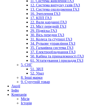
11. Система живлення ГАЗ
12. Система випуску газів ГАЗ
13. Система охолодження ГАЗ
16. Зчеплення ГАЗ
17. КПП ГАЗ
22. Вали карданні ГАЗ
23. Міст передній ГАЗ
29. Підвіска ГАЗ
30. Вісь передня ГАЗ
31. Колеса та ступиці ГАЗ
34. Рульове управління ГАЗ
35. Гальмівна система ГАЗ
37. Електрообладнання ГАЗ
50. Кабіна та приналежності ГАЗ
61. Устаткування і приладдя ГАЗ
5. СНГ
51. ЗИЛ
52. Урал
8. Інші марки
9. Супутній товар
Акції
Інфо
Компанія
Місія
Історія