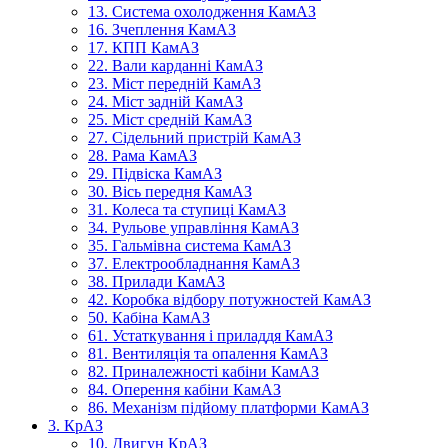
13. Система охолодження КамАЗ
16. Зчеплення КамАЗ
17. КПП КамАЗ
22. Вали карданні КамАЗ
23. Міст передній КамАЗ
24. Міст задній КамАЗ
25. Міст средній КамАЗ
27. Сідельний пристрій КамАЗ
28. Рама КамАЗ
29. Підвіска КамАЗ
30. Вісь передня КамАЗ
31. Колеса та ступиці КамАЗ
34. Рульове управління КамАЗ
35. Гальмівна система КамАЗ
37. Електрообладнання КамАЗ
38. Прилади КамАЗ
42. Коробка відбору потужностей КамАЗ
50. Кабіна КамАЗ
61. Устаткування і приладдя КамАЗ
81. Вентиляція та опалення КамАЗ
82. Приналежності кабіни КамАЗ
84. Оперення кабіни КамАЗ
86. Механізм підйому платформи КамАЗ
3. КрАЗ
10. Двигун КрАЗ