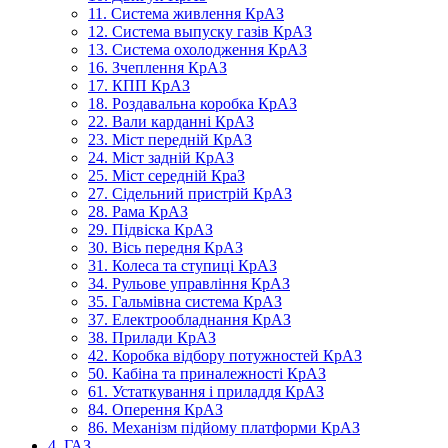
11. Система живлення КрАЗ
12. Система выпуску газів КрАЗ
13. Система охолодження КрАЗ
16. Зчеплення КрАЗ
17. КПП КрАЗ
18. Роздавальна коробка КрАЗ
22. Вали карданні КрАЗ
23. Міст передній КрАЗ
24. Міст задній КрАЗ
25. Міст середній КраЗ
27. Сідельний пристрій КрАЗ
28. Рама КрАЗ
29. Підвіска КрАЗ
30. Вісь передня КрАЗ
31. Колеса та ступиці КрАЗ
34. Рульове управління КрАЗ
35. Гальмівна система КрАЗ
37. Електрообладнання КрАЗ
38. Прилади КрАЗ
42. Коробка відбору потужностей КрАЗ
50. Кабіна та приналежності КрАЗ
61. Устаткування і приладдя КрАЗ
84. Оперення КрАЗ
86. Механізм підйому платформи КрАЗ
4. ГАЗ