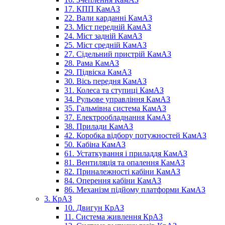
17. КПП КамАЗ
22. Вали карданні КамАЗ
23. Міст передній КамАЗ
24. Міст задній КамАЗ
25. Міст средній КамАЗ
27. Сідельний пристрій КамАЗ
28. Рама КамАЗ
29. Підвіска КамАЗ
30. Вісь передня КамАЗ
31. Колеса та ступиці КамАЗ
34. Рульове управління КамАЗ
35. Гальмівна система КамАЗ
37. Електрообладнання КамАЗ
38. Прилади КамАЗ
42. Коробка відбору потужностей КамАЗ
50. Кабіна КамАЗ
61. Устаткування і приладдя КамАЗ
81. Вентиляція та опалення КамАЗ
82. Приналежності кабіни КамАЗ
84. Оперення кабіни КамАЗ
86. Механізм підйому платформи КамАЗ
3. КрАЗ
10. Двигун КрАЗ
11. Система живлення КрАЗ