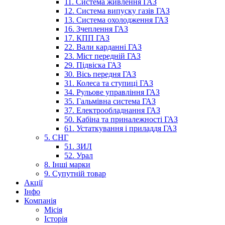
11. Система живлення ГАЗ
12. Система випуску газів ГАЗ
13. Система охолодження ГАЗ
16. Зчеплення ГАЗ
17. КПП ГАЗ
22. Вали карданні ГАЗ
23. Міст передній ГАЗ
29. Підвіска ГАЗ
30. Вісь передня ГАЗ
31. Колеса та ступиці ГАЗ
34. Рульове управління ГАЗ
35. Гальмівна система ГАЗ
37. Електрообладнання ГАЗ
50. Кабіна та приналежності ГАЗ
61. Устаткування і приладдя ГАЗ
5. СНГ
51. ЗИЛ
52. Урал
8. Інші марки
9. Супутній товар
Акції
Інфо
Компанія
Місія
Історія