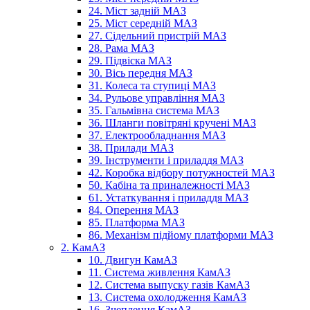
24. Міст задній МАЗ
25. Міст середній МАЗ
27. Сідельний пристрій МАЗ
28. Рама МАЗ
29. Підвіска МАЗ
30. Вісь передня МАЗ
31. Колеса та ступиці МАЗ
34. Рульове управління МАЗ
35. Гальмівна система МАЗ
36. Шланги повітряні кручені МАЗ
37. Електрообладнання МАЗ
38. Прилади МАЗ
39. Інструменти і приладдя МАЗ
42. Коробка відбору потужностей МАЗ
50. Кабіна та приналежності МАЗ
61. Устаткування і приладдя МАЗ
84. Оперення МАЗ
85. Платформа МАЗ
86. Механізм підйому платформи МАЗ
2. КамАЗ
10. Двигун КамАЗ
11. Система живлення КамАЗ
12. Система выпуску газів КамАЗ
13. Система охолодження КамАЗ
16. Зчеплення КамАЗ