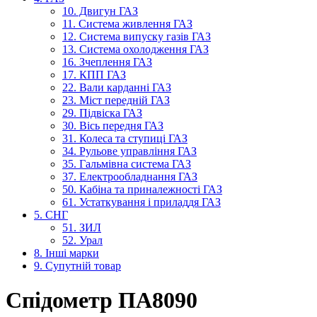
10. Двигун ГАЗ
11. Система живлення ГАЗ
12. Система випуску газів ГАЗ
13. Система охолодження ГАЗ
16. Зчеплення ГАЗ
17. КПП ГАЗ
22. Вали карданні ГАЗ
23. Міст передній ГАЗ
29. Підвіска ГАЗ
30. Вісь передня ГАЗ
31. Колеса та ступиці ГАЗ
34. Рульове управління ГАЗ
35. Гальмівна система ГАЗ
37. Електрообладнання ГАЗ
50. Кабіна та приналежності ГАЗ
61. Устаткування і приладдя ГАЗ
5. СНГ
51. ЗИЛ
52. Урал
8. Інші марки
9. Супутній товар
Спідометр ПА8090