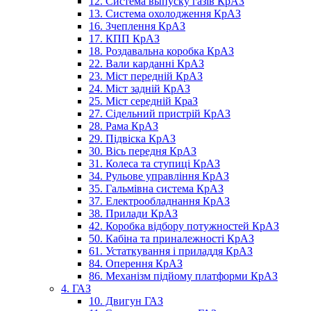
12. Система выпуску газів КрАЗ
13. Система охолодження КрАЗ
16. Зчеплення КрАЗ
17. КПП КрАЗ
18. Роздавальна коробка КрАЗ
22. Вали карданні КрАЗ
23. Міст передній КрАЗ
24. Міст задній КрАЗ
25. Міст середній КраЗ
27. Сідельний пристрій КрАЗ
28. Рама КрАЗ
29. Підвіска КрАЗ
30. Вісь передня КрАЗ
31. Колеса та ступиці КрАЗ
34. Рульове управління КрАЗ
35. Гальмівна система КрАЗ
37. Електрообладнання КрАЗ
38. Прилади КрАЗ
42. Коробка відбору потужностей КрАЗ
50. Кабіна та приналежності КрАЗ
61. Устаткування і приладдя КрАЗ
84. Оперення КрАЗ
86. Механізм підйому платформи КрАЗ
4. ГАЗ
10. Двигун ГАЗ