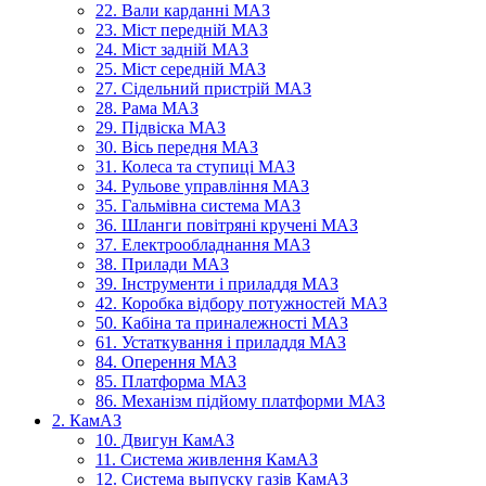
22. Вали карданні МАЗ
23. Міст передній МАЗ
24. Міст задній МАЗ
25. Міст середній МАЗ
27. Сідельний пристрій МАЗ
28. Рама МАЗ
29. Підвіска МАЗ
30. Вісь передня МАЗ
31. Колеса та ступиці МАЗ
34. Рульове управління МАЗ
35. Гальмівна система МАЗ
36. Шланги повітряні кручені МАЗ
37. Електрообладнання МАЗ
38. Прилади МАЗ
39. Інструменти і приладдя МАЗ
42. Коробка відбору потужностей МАЗ
50. Кабіна та приналежності МАЗ
61. Устаткування і приладдя МАЗ
84. Оперення МАЗ
85. Платформа МАЗ
86. Механізм підйому платформи МАЗ
2. КамАЗ
10. Двигун КамАЗ
11. Система живлення КамАЗ
12. Система выпуску газів КамАЗ