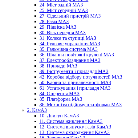
24. Міст задній МАЗ
25. Міст середній МАЗ
27. Сідельний пристрій МАЗ
28. Рама МАЗ
29. Підвіска МАЗ
30. Вісь передня МАЗ
31. Колеса та ступиці МАЗ
34. Рульове управління МАЗ
35. Гальмівна система МАЗ
36. Шланги повітряні кручені МАЗ
37. Електрообладнання МАЗ
38. Прилади МАЗ
39. Інструменти і приладдя МАЗ
42. Коробка відбору потужностей МАЗ
50. Кабіна та приналежності МАЗ
61. Устаткування і приладдя МАЗ
84. Оперення МАЗ
85. Платформа МАЗ
86. Механізм підйому платформи МАЗ
2. КамАЗ
10. Двигун КамАЗ
11. Система живлення КамАЗ
12. Система выпуску газів КамАЗ
13. Система охолодження КамАЗ
16. Зчеплення КамАЗ