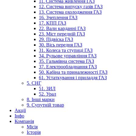
11. Система живлення ГАЗ
12. Система випуску газів ГАЗ
13. Система охолодження ГАЗ
16. Зчеплення ГАЗ
17. КПП ГАЗ
22. Вали карданні ГАЗ
23. Міст передній ГАЗ
29. Підвіска ГАЗ
30. Вісь передня ГАЗ
31. Колеса та ступиці ГАЗ
34. Рульове управління ГАЗ
35. Гальмівна система ГАЗ
37. Електрообладнання ГАЗ
50. Кабіна та приналежності ГАЗ
61. Устаткування і приладдя ГАЗ
5. СНГ
51. ЗИЛ
52. Урал
8. Інші марки
9. Супутній товар
Акції
Інфо
Компанія
Місія
Історія