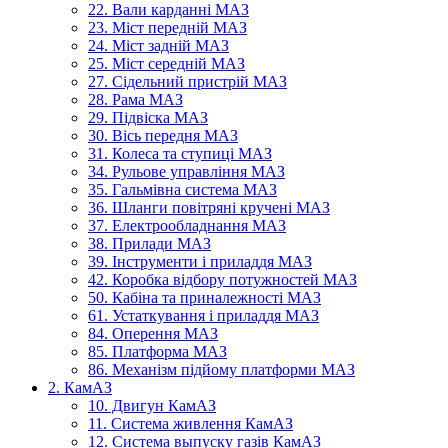
22. Вали карданні МАЗ
23. Міст передній МАЗ
24. Міст задній МАЗ
25. Міст середній МАЗ
27. Сідельний пристрій МАЗ
28. Рама МАЗ
29. Підвіска МАЗ
30. Вісь передня МАЗ
31. Колеса та ступиці МАЗ
34. Рульове управління МАЗ
35. Гальмівна система МАЗ
36. Шланги повітряні кручені МАЗ
37. Електрообладнання МАЗ
38. Прилади МАЗ
39. Інструменти і приладдя МАЗ
42. Коробка відбору потужностей МАЗ
50. Кабіна та приналежності МАЗ
61. Устаткування і приладдя МАЗ
84. Оперення МАЗ
85. Платформа МАЗ
86. Механізм підйому платформи МАЗ
2. КамАЗ
10. Двигун КамАЗ
11. Система живлення КамАЗ
12. Система выпуску газів КамАЗ