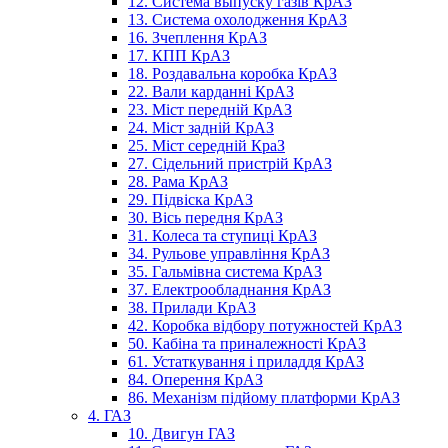
12. Система выпуску газів КрАЗ
13. Система охолодження КрАЗ
16. Зчеплення КрАЗ
17. КПП КрАЗ
18. Роздавальна коробка КрАЗ
22. Вали карданні КрАЗ
23. Міст передній КрАЗ
24. Міст задній КрАЗ
25. Міст середній КраЗ
27. Сідельний пристрій КрАЗ
28. Рама КрАЗ
29. Підвіска КрАЗ
30. Вісь передня КрАЗ
31. Колеса та ступиці КрАЗ
34. Рульове управління КрАЗ
35. Гальмівна система КрАЗ
37. Електрообладнання КрАЗ
38. Прилади КрАЗ
42. Коробка відбору потужностей КрАЗ
50. Кабіна та приналежності КрАЗ
61. Устаткування і приладдя КрАЗ
84. Оперення КрАЗ
86. Механізм підйому платформи КрАЗ
4. ГАЗ
10. Двигун ГАЗ