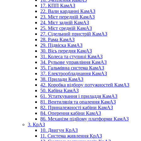
17. КПП КамАЗ
22. Вали карданні КамАЗ
23. Міст передній КамАЗ
24. Міст задній КамАЗ
25. Міст средній КамАЗ
27. Сідельний пристрій КамАЗ
28. Рама КамАЗ
29. Підвіска КамАЗ
30. Вісь передня КамАЗ
31. Колеса та ступиці КамАЗ
34. Рульове управління КамАЗ
35. Гальмівна система КамАЗ
37. Електрообладнання КамАЗ
38. Прилади КамАЗ
42. Коробка відбору потужностей КамАЗ
50. Кабіна КамАЗ
61. Устаткування і приладдя КамАЗ
81. Вентиляція та опалення КамАЗ
82. Приналежності кабіни КамАЗ
84. Оперення кабіни КамАЗ
86. Механізм підйому платформи КамАЗ
3. КрАЗ
10. Двигун КрАЗ
11. Система живлення КрАЗ