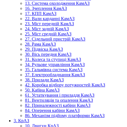
13. Система охолодження КамАЗ
16. Зчеплення КамАЗ
17. КПП КамАЗ
22. Вали карданні КамАЗ
23. Міст передній КамАЗ
24. Міст задній КамАЗ
25. Міст средній КамАЗ
27. Сідельний пристрій КамАЗ
28. Рама КамАЗ
29. Підвіска КамАЗ
30. Вісь передня КамАЗ
31. Колеса та ступиці КамАЗ
34. Рульове управління КамАЗ
35. Гальмівна система КамАЗ
37. Електрообладнання КамАЗ
38. Прилади КамАЗ
42. Коробка відбору потужностей КамАЗ
50. Кабіна КамАЗ
61. Устаткування і приладдя КамАЗ
81. Вентиляція та опалення КамАЗ
82. Приналежності кабіни КамАЗ
84. Оперення кабіни КамАЗ
86. Механізм підйому платформи КамАЗ
3. КрАЗ
10. Двигун КрАЗ